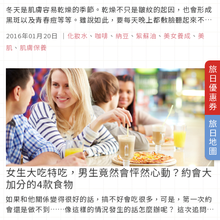
冬天是肌膚容易乾燥的季節。乾燥不只是皺紋的起因，也會形成
黑斑以及青春痘等等。雖說如此，要每天晚上都敷臉聽起來不太
實際，常常花錢上美容院也不太划算呢。現代女性如果要能夠持
2016年01月20日
｜
化妝水
、
咖啡
、
納豆
、
紫蘇油
、
美女養成
、
美
續下去美容美肌，必須要符合她們的生活習慣才行。到底是有什
肌
、
肌膚保養
麼好方法呢？
旅日優惠券
旅日地圖
女生大吃特吃，男生竟然會怦然心動？約會大
加分的4款食物
如果和他關係變得很好的話，搞不好會吃很多，可是，第一次約
會還是做不到……像這樣的情況發生的話怎麼辦呢？ 這次追問男
性，希望女性享用哪些「吃起來不方便的食物」。事不宜遲介紹