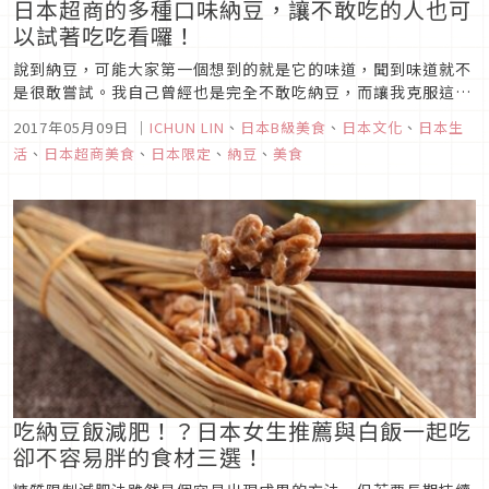
日本超商的多種口味納豆，讓不敢吃的人也可
以試著吃吃看囉！
說到納豆，可能大家第一個想到的就是它的味道，聞到味道就不
是很敢嘗試。我自己曾經也是完全不敢吃納豆，而讓我克服這個
食物原因的就是，日本超市所賣的各種不同口味的納豆。各式各
2017年05月09日
｜
ICHUN LIN
、
日本B級美食
、
日本文化
、
日本生
樣不同的醬汁，減輕了納豆的難聞味道，變得更容易入口。除了
活
、
日本超商美食
、
日本限定
、
納豆
、
美食
一般的醬油口味之外，以下要跟大家介紹的這幾種口味的納豆，
都是日本超市就買的到...
吃納豆飯減肥！？日本女生推薦與白飯一起吃
卻不容易胖的食材三選！