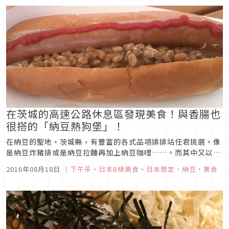
在茨城的高速公路休息區發現美食！與香腸也
很搭的「納豆熱狗堡」！
在納豆的聖地・茨城縣，有豐富的各式品項排排站任君挑選。像
是納豆炸豬排或是納豆拉麵再加上納豆咖哩……。而其中又以納
豆熱狗堡十分的稀奇，在水戶（註：位於茨城縣的中部，是茨城
2016年08月18日
｜
下午茶
、
日本B級美食
、
日本限定
、
納豆
、
美食
縣的縣府所在地）附近有供應的店家很少，然而據說私底下很受
歡迎，也有很多老主顧粉絲。 到底所謂納豆熱狗堡，是什麼樣的
東西呢？