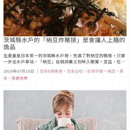
茨城縣水戶的「納豆炸豬排」是會讓人上癮的
逸品
生產量是日本第一的茨城縣水戶裡，充滿了對納豆的驕傲。只要
一步出水戶車站，「納豆」這個詞彙立刻映入眼簾。並且，在水
戶裡有各式混入納豆或灑上納豆的料理，像是納豆味噌湯以及納
2016年07月10日
｜
日本B級美食
、
日本必吃
、
日本料理
、
納豆
、
美
豆拉麵、納豆巧克力，甚至連「納豆炸豬排」都有。 到底，所謂
食
、
餐廳推薦
的「納豆炸豬排」，是什麼樣的味道呢？