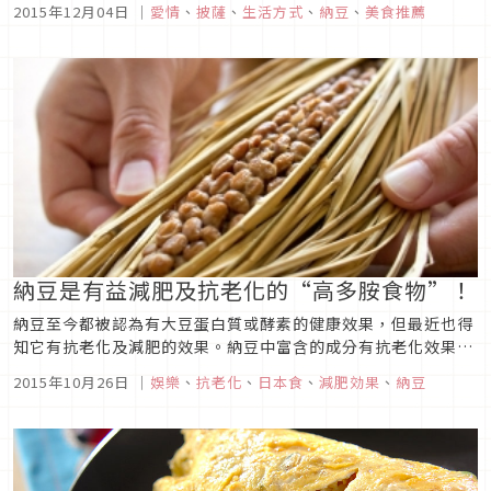
2015年12月04日
｜
愛情
、
披薩
、
生活方式
、
納豆
、
美食推薦
給你吧！
納豆是有益減肥及抗老化的“高多胺食物”！
納豆至今都被認為有大豆蛋白質或酵素的健康效果，但最近也得
知它有抗老化及減肥的效果。納豆中富含的成分有抗老化效果，
就算不是刻意吃納豆的人，今後也請期待著抗老化或減肥的效果
2015年10月26日
｜
娛樂
、
抗老化
、
日本食
、
減肥効果
、
納豆
吃看看喔。■得知納豆具有抗老化的效果！我們都知道納豆中含
有能防止老化及動脈硬化的「多胺」。在2008年由全國納豆協
同組合聯合會舉辦的...