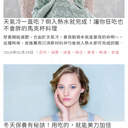
天氣冷一直吃？倒入熱水就完成！讓你狂吃也
不會胖的馬克杯料理
想要開始減肥，也由於天氣冷，要我動根本就是要我的命啊〜。
這種時候，就推薦用只須將材料拌勻後倒入熱水即可完成的簡單
湯品，來讓體內重整！
2016年01月24日
｜
昆布
、
減肥
、
減重
、
納豆
、
美食
、
解酒
、
食譜
冬天保養有秘訣！用吃的，就能美力加倍