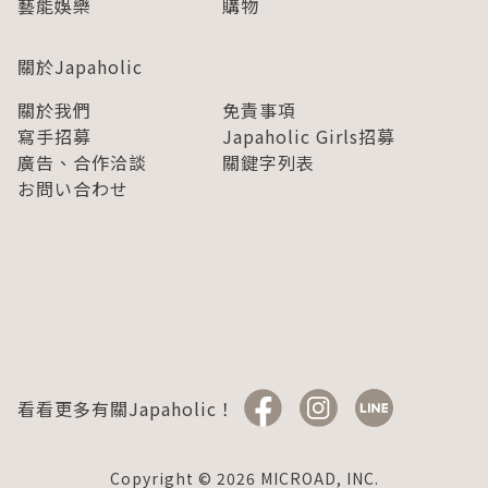
藝能娛樂
購物
關於Japaholic
關於我們
免責事項
寫手招募
Japaholic Girls招募
廣告、合作洽談
關鍵字列表
お問い合わせ
看看更多有關Japaholic！
Copyright © 2026 MICROAD, INC.