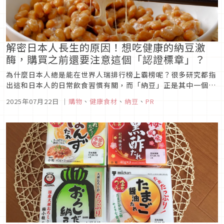
解密日本人長生的原因！想吃健康的納豆激
酶，購買之前還要注意這個「認證標章」？
為什麼日本人總是能在世界人瑞排行榜上霸榜呢？很多研究都指
出這和日本人的日常飲食習慣有關，而「納豆」正是其中一個台
灣較少吃到卻是日本傳統的健康食品！納豆的功效多多，不過在
2025年07月22日
｜
購物
、
健康食材
、
納豆
、
PR
跟風學習日本人怎麼吃得健康之前，納豆激酶保健品在選購時有
幾個需要注意的要點，包括其含量與使用原料的品質等！本篇文
章將以最新研究成果為...