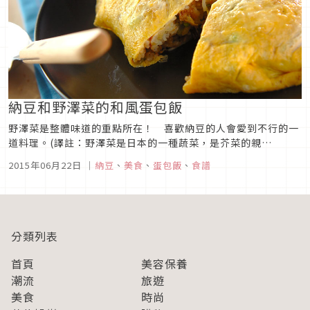
納豆和野澤菜的和風蛋包飯
野澤菜是整體味道的重點所在！ 喜歡納豆的人會愛到不行的一
道料理。(譯註：野澤菜是日本的一種蔬菜，是芥菜的親
戚。) 材料 （ 2人份 ）蛋----2個・胡椒鹽----少許・奶油--
2015年06月22日
｜
納豆
、
美食
、
蛋包飯
、
食譜
--10g白飯----飯碗2碗的份量納豆----1盒・胡椒鹽----少許・
醬油----小匙1打散的蛋液----1個的份量...
分類列表
首頁
美容保養
潮流
旅遊
美食
時尚