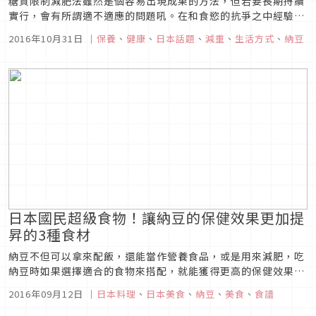
糖質限制減肥法雖然是個容易出現成果的方法，但若要長期持續
實行，會有所謂適不適應的問題吼。在和食慾的抗爭之中經驗到
挫折的人，肯定也不少。但是，千萬別因為忍不住吃了白飯就斷
2016年10月31日
｜
保養
、
健康
、
日本話題
、
減重
、
生活方式
、
納豆
了減肥的念頭……不要放棄！ 我們得知，只要用那個黏搭搭的
必備食材搭配白飯一起吃，就不容易胖。
日本國民超級食物！讓納豆的保健效果更加提
昇的3種食材
納豆不但可以拿來配飯，還能當作營養食品，或是用來減肥，吃
納豆時如果選擇適合的食物來搭配，就能獲得更高的保健效果，
本次特別向營養師詢問，搭配其他食物來吃納豆的訣竅。
2016年09月12日
｜
日本料理
、
日本美食
、
納豆
、
美食
、
食譜