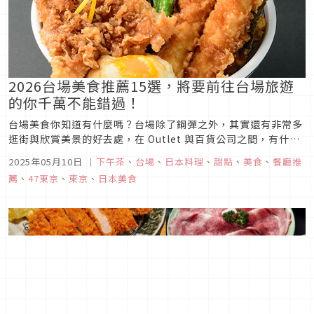
2026台場美食推薦15選，將要前往台場旅遊
的你千萬不能錯過！
台場美食你知道有什麼嗎？台場除了鋼彈之外，其實還有非常多
逛街與欣賞美景的好去處，在 Outlet 與百貨公司之間，有什麼
不能錯過的台場美食呢？快來跟我一起看下去吧！
2025年05月10日
｜
下午茶
、
台場
、
日本料理
、
甜點
、
美食
、
餐廳推
薦
、
47東京
、
東京
、
日本美食