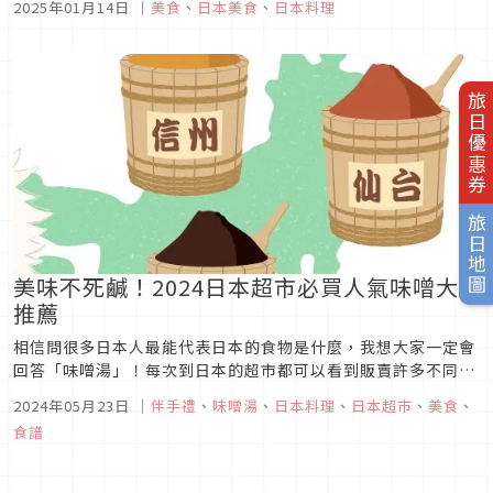
2025年01月14日
｜
美食
、
日本美食
、
日本料理
有頂級奢華的晚餐以及優美的環境，也能夠線上預約，如果春節
要去日本的朋友還沒決定行程，趕快來這裡看看，為家人特別的
外國春節留下...
旅日優惠券
旅日地圖
美味不死鹹！2024日本超市必買人氣味噌大
推薦
相信問很多日本人最能代表日本的食物是什麼，我想大家一定會
回答「味噌湯」！每次到日本的超市都可以看到販賣許多不同口
味的味噌，到底吃起來跟台灣人習慣的味噌湯有什麼不一樣呢？
2024年05月23日
｜
伴手禮
、
味噌湯
、
日本料理
、
日本超市
、
美食
、
這次就為大家介紹日本的味噌種類以及日本味噌湯作法！
食譜