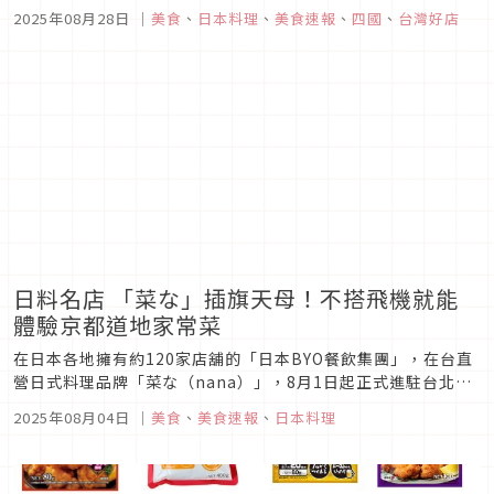
國味遍路 88屋」姊妹品牌，首次進軍台灣將於2025年9月正式
2025年08月28日
｜
美食
、
日本料理
、
美食速報
、
四國
、
台灣好店
插旗台北東區！88屋以四國獨有的「四國八十八箇所」巡禮精神
為靈感，主打結合山海美味與溫暖款待的「接待之心」，完整呈
現來自...
日料名店 「菜な」插旗天母！不搭飛機就能
體驗京都道地家常菜
在日本各地擁有約120家店舖的「日本BYO餐飲集團」，在台直
營日式料理品牌「菜な（nana）」，8月1日起正式進駐台北大
葉高島屋！「菜な（nana）」占地逾百坪、擁有127席座位與
2025年08月04日
｜
美食
、
美食速報
、
日本料理
多間包廂，打造結合京都風格與現代簡約美學的用餐空間，主打
「京風現代料理（京モダン）」，以講究高湯與炙燒技法詮釋京
都家常味