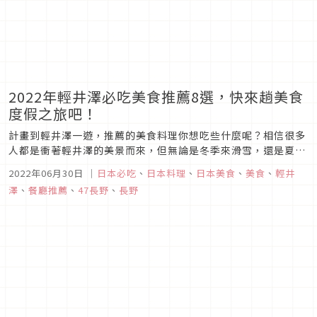
2022年輕井澤必吃美食推薦8選，快來趟美食
度假之旅吧！
計畫到輕井澤一遊，推薦的美食料理你想吃些什麼呢？相信很多
人都是衝著輕井澤的美景而來，但無論是冬季來滑雪，還是夏季
來度假，美景怎麼能不配上美食呢！現在就快來看看 2022年 輕
2022年06月30日
｜
日本必吃
、
日本料理
、
日本美食
、
美食
、
輕井
井澤推薦必吃的美食有哪一些吧！接下來的輕井澤美食之旅，包
澤
、
餐廳推薦
、
47長野
、
長野
準你玩得更開心！