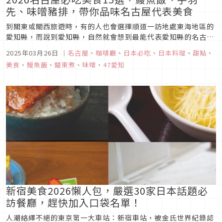
先、味噌豬排，帶你品味名古屋代表美食
到關東或關西旅遊時，有的人也會選擇順道一訪地處東海地區的
愛知縣，而說到愛知縣，自然就會想到最能代表愛知縣的名古屋
市。來到名古屋當然不能錯過許多富有特色的愛知／名古屋美食
2025年03月26日
｜
名古屋
、
咖啡廳
、
日本必吃
、
日本料理
、
甜點
、
啦！像是鰻魚飯、手羽先（炸雞翅）、味噌豬排等代表料理，在
美食
、
鰻魚飯
、
關東煮
、
味噌
、
47愛知
名古屋都能找到不少必吃餐廳。不過到底要吃哪一家餐廳才是最
佳選擇呢？這裡就要向...
新宿美食2026懶人包，嚴選30家日本話題必
訪餐廳，趕快加入口袋名單！
人潮絡繹不絕的東京第一大車站：新宿車站，被金氏世界紀錄認