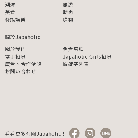
潮流
旅遊
美食
時尚
藝能娛樂
購物
關於Japaholic
關於我們
免責事項
寫手招募
Japaholic Girls招募
廣告、合作洽談
關鍵字列表
お問い合わせ
看看更多有關Japaholic！