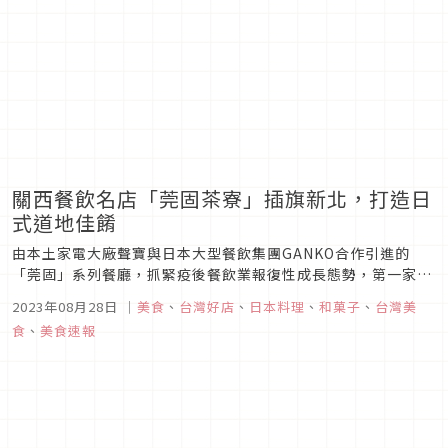
關西餐飲名店「莞固茶寮」插旗新北，打造日
式道地佳餚
由本土家電大廠聲寶與日本大型餐飲集團GANKO合作引進的
「莞固」系列餐廳，抓緊疫後餐飲業報復性成長態勢，第一家打
出「莞固茶寮」旗號的新店民權店也推出全新菜單，在日本料理
2023年08月28日
｜
美食
、
台灣好店
、
日本料理
、
和菓子
、
台灣美
長笠原隆昌親自設計監督下，結合台灣當季與日本食材，創造出
食
、
美食速報
屬於台灣分店專屬的創意和食料理，從壽喜燒、涮鍋、名物逸品
料理到手工限量和菓子...