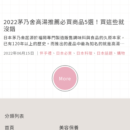
2022茅乃舍高湯推薦必買商品5選！買這些就
沒錯
日本茅乃舍起源於福岡專門製造販售調味料與食品的久原本家，
已有120年以上的歷史。而推出的產品中最為知名的就是高湯粉
了，可說是日本煮婦們家中必備的快速製作高湯調味料。一方面
2022年06月15日
｜
伴手禮
、
日本必買
、
日本料理
、
日本話題
、
購物
是可節省高湯的製作時間又方便使用，另一方面，茅乃舍的高湯
粉都是使用日本當地新鮮食材製作，不使用如化學調味料或防腐
劑等添加物，讓煮婦...
More
分類列表
首頁
美容保養