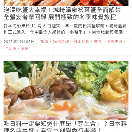
泡湯吃蟹太幸福！城崎溫泉松葉蟹全面解禁
全蟹宴奢華回歸 展開極致的冬季味覺旅程
日本海沿岸於 11 月 6 日迎來一年一度的松葉蟹解禁，城崎溫泉
也正式進入一年中最令人期待的「冬蟹季」。當地旅館與餐廳紛
紛推出以松葉蟹為主角的限定料理，無論是直火炭烤、清煮、刺
2025年12月06日
｜
旅遊
、
鍋物料理
、
日本料理
、
美食
、
推薦美食
、
身到火鍋、天婦羅以及濃郁蟹味噌湯，更可挑戰一次品嚐多種料
47兵庫
、
溫泉
理方式的「全蟹宴」，在溫泉暖意包圍下度過難忘的冬日美食時
光。
吃日料一定要知道什麼是「芽生會」？日本料
理名店共聚，看完立刻變內行老饕！