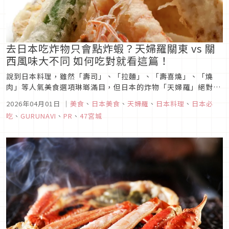
去日本吃炸物只會點炸蝦？天婦羅關東 vs 關
西風味大不同 如何吃對就看這篇！
說到日本料理，雖然「壽司」、「拉麵」、「壽喜燒」、「燒
肉」等人氣美食選項琳瑯滿目，但日本的炸物「天婦羅」絕對也
是旅遊必吃的經典美食。什麼是天婦羅？天婦羅是將海鮮或蔬菜
2026年04月01日
｜
美食
、
日本美食
、
天婦羅
、
日本料理
、
日本必
裹上麵衣後油炸的日本料理。其魅力在於職人技藝所打造出的細
吃
、
GURUNAVI
、
PR
、
47宮城
緻麵衣，外層薄脆金黃，內裡則能保留食材原有的鮮甜與多汁口
感。以下我們將深入介紹...