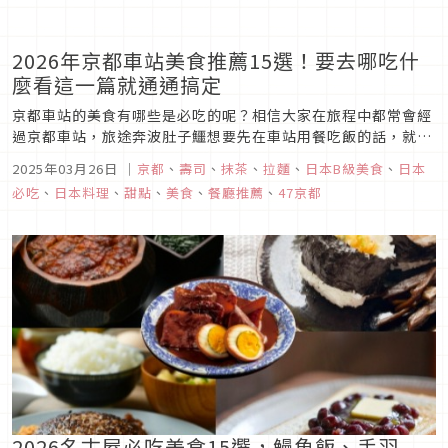
2026年京都車站美食推薦15選！要去哪吃什
麼看這一篇就通通搞定
京都車站的美食有哪些是必吃的呢？相信大家在旅程中都常會經
過京都車站，旅途奔波肚子鱷想要先在車站用餐吃飯的話，就要
在京都車站找餐廳啦！但說到京都車站以及車站附近美食的話，
2025年03月26日
｜
京都
、
壽司
、
抹茶
、
拉麵
、
日本B級美食
、
日本
你知道有什麼好吃的嗎？快來一起看下去吧！
必吃
、
日本料理
、
甜點
、
美食
、
餐廳推薦
、
47京都
2026名古屋必吃美食15選，鰻魚飯、手羽