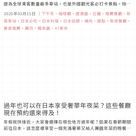
證為全球乘客數量最多車站，也是外國觀光客必打卡景點。除了
逛街血拼之外，身為美食一級戰區的新宿車站，也隱藏了不少讓
2025年03月15日
｜
下午茶
、
咖啡廳
、
居酒屋
、
拉麵
、
推薦餐廳
、
新
人垂涎的美食，就讓編輯部來為你一一介紹！
宿車站
、
日本必吃
、
日本料理
、
日本話題
、
燒肉
、
甜點
、
新宿餐廳
、
美食推薦
、
壽司
、
鰻魚飯
、
47東京
過年也可以在日本享受奢華年夜菜？這些餐廳
現在預約還來得及！
年假就快接近，大家會選擇在哪些地方過年呢？如果在春節期間
前往日本，該怎麼樣享受一個充滿奢華又給人團圓年菜的晚餐？
這次就讓Japaholic編輯部為大家介紹幾間美味餐廳，它們都擁