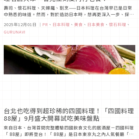
壽司、懷石料理、天婦羅、割烹——日本料理在台灣早已是日常
中熟悉的味道。然而，對於造訪日本時，想再更深入一步、探索
「真正和食世界」的人，有一個必須認識的名字——那就是「芽
2025年12月01日
｜
PR
、
日本料理
、
美食
、
日本美食
、
懷石料理
、
生會（めばえかい）」。 「芽生會」是由日本各地的老字號料亭
GURUNAVI
與名店的料理長所組成的專業組織。成員們在守護日本料理傳統
的同時，也將...
台北也吃得到超珍稀的四國料理！「四國料理
88屋」9月盛大開幕試吃美味盤點
來自日本、台灣首間完整體驗四國飲食文化的居酒屋－四國料理
「 88屋」即將登台！「 88屋」是日本東京丸之內人氣餐廳「四