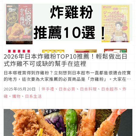
2026年日本炸雞粉TOP10推薦！輕鬆做出日
式炸雞不可或缺的幫手在這裡
日本哪裡買得到炸雞粉？立刻想到日本超市一直都是很適合挖寶
的地方，這次要為大家推薦的必買商品是「炸雞粉」。大家在日
本想必吃過日式炸雞（唐揚げ）吧？其實只要用炸雞粉，在家也
2025年05月20日
｜
伴手禮
、
日本必買
、
日本料理
、
日本超市
、
炸
可以輕鬆地做出道地的日式炸雞。方便有好用的炸雞粉在日本也
雞
、
購物
、
日系生活
是百百款，這邊就為大家整理推薦有哪些熱賣的炸雞粉商品，是
千萬不能錯過的實用好...