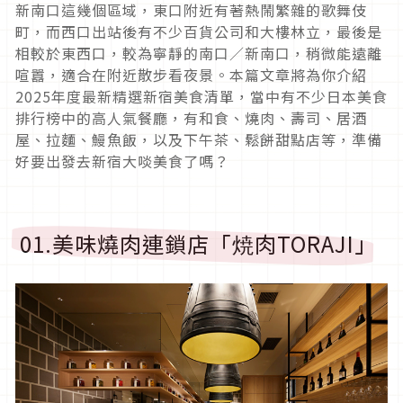
新南口這幾個區域，東口附近有著熱鬧繁雜的歌舞伎
町，而西口出站後有不少百貨公司和大樓林立，最後是
相較於東西口，較為寧靜的南口／新南口，稍微能遠離
喧囂，適合在附近散步看夜景。本篇文章將為你介紹
2025年度最新精選新宿美食清單，當中有不少日本美食
排行榜中的高人氣餐廳，有和食、燒肉、壽司、居酒
屋、拉麵、鰻魚飯，以及下午茶、鬆餅甜點店等，準備
好要出發去新宿大啖美食了嗎？
01.美味燒肉連鎖店「焼肉TORAJI」