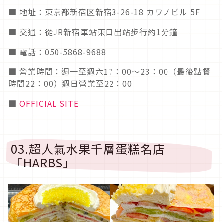
■ 地址：東京都新宿区新宿3-26-18 カワノビル 5F
■ 交通：從JR新宿車站東口出站步行約1分鐘
■ 電話：050-5868-9688
■ 營業時間：週一至週六17：00～23：00（最後點餐
時間22：00）週日營業至22：00
■
OFFICIAL SITE
03.超人氣水果千層蛋糕名店
「HARBS」