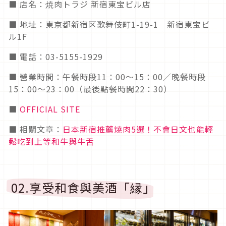
■ 店名：焼肉トラジ 新宿東宝ビル店
■ 地址：東京都新宿区歌舞伎町1-19-1 新宿東宝ビ
ル1F
■ 電話：03-5155-1929
■ 營業時間：午餐時段11：00～15：00／晚餐時段
15：00～23：00（最後點餐時間22：30）
■
OFFICIAL SITE
■ 相關文章：
日本新宿推薦燒肉5選！不會日文也能輕
鬆吃到上等和牛與牛舌
02.享受和食與美酒「縁」