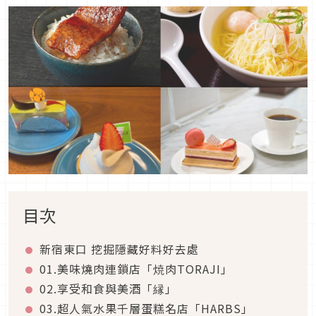
目次
新宿東口 挖掘隱藏好料好去處
01.美味燒肉連鎖店「焼肉TORAJI」
02.享受和食與美酒「縁」
03.超人氣水果千層蛋糕名店「HARBS」