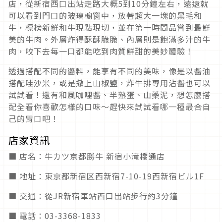
店，從新宿西口出站走路大概5到10分鐘左右，遠遠就
可以看到門口的玻璃櫥窗中，放著超大一塊的黑毛和
牛，標榜新鮮和牛現點現切，並在第一時間品嘗到最鮮
美的牛肉。外層炸得酥酥脆脆、內層則是飽滿多汁的牛
肉，咬下去每一口都能吃到肉質鮮甜的美妙體驗！
透過搭配不同的醬料，能享有不同的美味，像是以醬油
搭配哇沙米，或是撒上山椒鹽，炸牛排專用沾醬也可以
試試看！還有和風咖哩醬、半熟蛋、山藥泥，想怎麼搭
配全看你喜歡怎樣的口味～趕快來試試看哪一種最合自
己的胃口吧！
店家資訊
■ 店名：牛カツ京都勝牛 新宿小滝橋通店
■ 地址：東京都新宿区西新宿7-10-19西新宿ビル1F
■ 交通：從JR新宿車站西口出站步行約3分鐘
■ 電話：03-3368-1833