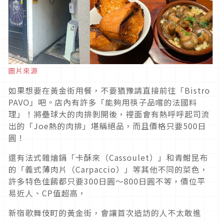
圖片來源
如果想要在黃金街用餐，不要猶豫請直接前往「Bistro
PAVO」吧。店內有許多「能夠用筷子品嚐的法國料
理」！將壘球大的肉排剝開後，裡面會有熱呼呼起司流
出的「Joe熱的肉排」堪稱絕品，而且價格只要500日
圓！
還有法式雜燴鍋「卡酥來（Cassoulet）」和青魽昆布
的「義式薄肉片（Carpaccio）」等其他不同的菜色，
許多特色佳餚都只要300日圓～800日圓不等，價位平
易近人、CP值超高，
新宿歌舞伎町的黃金街，會讓首次造訪的人不太敢進