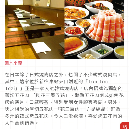
圖片來源
在日本除了日式燒肉店之外，也開了不少韓式燒肉店，
其中，這家位於新宿車站東口附近的「Ton Ton
Tezi」」正是一家人氣韓式燒肉店。店內招牌為獨創的
薄切五花肉 「刨花三層五花」，將豬五花肉削成如刨花
般的薄片，口感輕盈，特別受到女性顧客喜愛。另外，
與之相對的厚切五花肉 「花三層肉」 亦是絕品！鮮嫩
多汁的韓式烤五花肉，令人垂涎欲滴，喜愛烤五花肉的
人千萬別錯過。