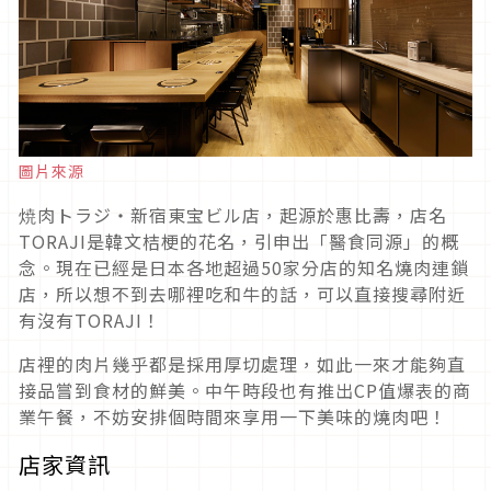
圖片來源
焼肉トラジ・新宿東宝ビル店，起源於惠比壽，店名
TORAJI是韓文桔梗的花名，引申出「醫食同源」的概
念。現在已經是日本各地超過50家分店的知名燒肉連鎖
店，所以想不到去哪裡吃和牛的話，可以直接搜尋附近
有沒有TORAJI！
店裡的肉片幾乎都是採用厚切處理，如此一來才能夠直
接品嘗到食材的鮮美。中午時段也有推出CP值爆表的商
業午餐，不妨安排個時間來享用一下美味的燒肉吧！
店家資訊