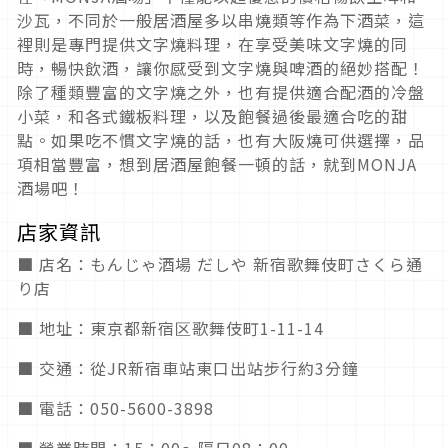
沙瓦，不同於一般居酒屋多以串燒類等作為下酒菜，這
裡則是專門提供文字燒料理，在享受美味文字燒的同
時，暢快飲酒，讓你感受到文字燒與啤酒的絕妙搭配！
除了種類豐富的文字燒之外，也有提供適合配酒的冷盤
小菜，和各式鐵板料理，以及飽餐過後最適合吃的甜
點。如果吃不慣文字燒的話，也有大阪燒可供選擇，品
項相當豐富，想到居酒屋飽餐一頓的話，就到MONJA
酒場吧！
店家資訊
■ 店名：もんじゃ酒場 だしや 新宿歌舞伎町さくら通
り店
■ 地址：東京都新宿区歌舞伎町1-11-14
■ 交通：從JR新宿車站東口出站步行約3分鐘
■ 電話：050-5600-3898