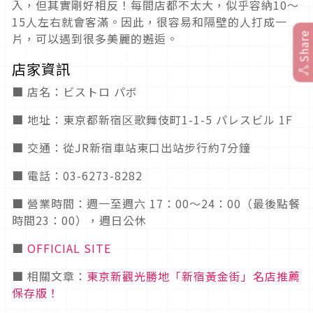
入，但其實剛好相反！每間店都不太大，似乎容納10～
15人左右就會客滿。因此，很容易和隔壁的人打成一
Share
片，可以遇到很多美麗的邂逅。
店家資訊
■ 店名：ビストロ パボ
■ 地址：東京都新宿区歌舞伎町1-1-5 パレスビル 1F
■ 交通：從JR新宿車站東口出站步行約7分鐘
■ 電話：03-6273-8282
■ 營業時間：週一至週六 17：00～24：00（最後點餐
時間23：00），週日公休
■
OFFICIAL SITE
■ 相關文章：
東京新觀光勝地「新宿黃金街」名店推薦
保存版！