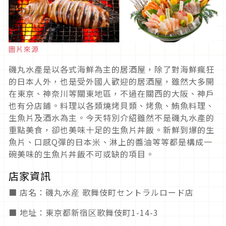
圖片來源
磯丸水產是以各式海鮮為主的居酒屋，除了對海鮮瘋狂
的日本人外，也是受外國人歡迎的居酒屋，雖然大多開
在東京、神奈川等關東地區，不過在關西的大阪、神戶
也有分店鋪。料理以各類燒烤貝類、烤魚、鮪魚料理、
生魚片及酒水為主。今天特別介紹雖然不是磯丸水產的
重點美食，卻也美味十足的生魚片丼飯。新鮮到爆的生
魚片、口感Q彈的日本米、淋上的醬油等等都是構成一
碗美味的生魚片丼飯不可或缺的項目。
店家資訊
■ 店名：磯丸水産 歌舞伎町セントラルロード店
■ 地址：東京都新宿区歌舞伎町1-14-3