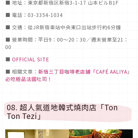
■ 地址：東京都新宿区新宿3-1-17 山本ビルB1F
■ 電話：03-3354-1034
■ 交通：從JR新宿車站中央東口出站步行約6分鐘
■ 營業時間：平日9：00～20：30／週末營業至21：
00
■
OFFICIAL SITE
■ 相關文章：
新宿三丁目咖啡老店舖「CAFÉ AALIYA」
必吃極品法國吐司！
08. 超人氣道地韓式燒肉店「Ton
Ton Tezi」