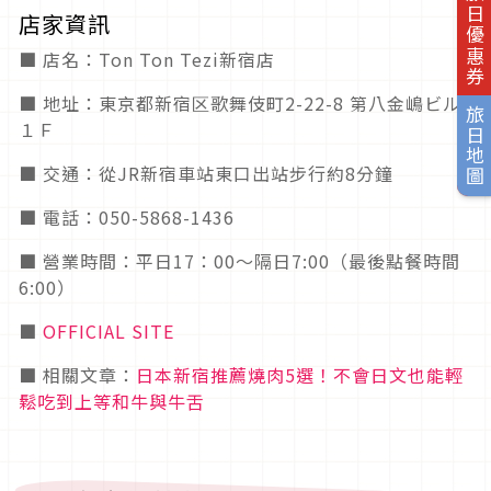
旅日優惠券
店家資訊
■ 店名：Ton Ton Tezi新宿店
■ 地址：東京都新宿区歌舞伎町2-22-8 第八金嶋ビル
旅日地圖
１Ｆ
■ 交通：從JR新宿車站東口出站步行約8分鐘
■ 電話：050-5868-1436
■ 營業時間：平日17：00～隔日7:00（最後點餐時間
6:00）
■
OFFICIAL SITE
■ 相關文章：
日本新宿推薦燒肉5選！不會日文也能輕
鬆吃到上等和牛與牛舌