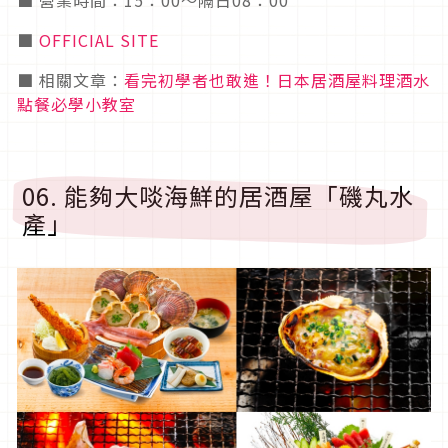
■ 營業時間：15：00～隔日08：00
■
OFFICIAL SITE
■ 相關文章：
看完初學者也敢進！日本居酒屋料理酒水
點餐必學小教室
06. 能夠大啖海鮮的居酒屋「磯丸水
產」