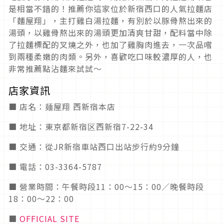
是相當不錯的！推薦你這家位於新宿西口的人氣拉麵店
「麵屋翔」，主打雞白湯拉麵，有別於以豚骨熬出來的
湯頭，以雞骨熬出來的湯頭更加清爽甘甜，配料當中除
了拉麵標配的叉燒之外，也加了雞胸肉進去，一次品嚐
到兩種柔嫩的肉類。另外，喜歡吃口味較濃厚的人，也
非常推薦點沾麵來試試～
店家資訊
■ 店名：麺屋翔 西新宿本店
■ 地址：東京都新宿区西新宿7-22-34
■ 交通：從JR新宿車站西口出站步行約9分鐘
■ 電話：03-3364-5787
■ 營業時間：午餐時段11：00～15：00／晚餐時段
18：00～22：00
■
OFFICIAL SITE