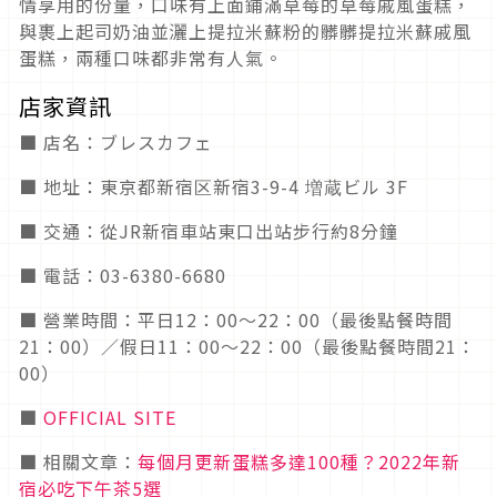
情享用的份量，口味有上面鋪滿草莓的草莓戚風蛋糕，
與裹上起司奶油並灑上提拉米蘇粉的髒髒提拉米蘇戚風
蛋糕，兩種口味都非常有人氣。
店家資訊
■ 店名：ブレスカフェ
■ 地址：東京都新宿区新宿3-9-4 増蔵ビル 3F
■ 交通：從JR新宿車站東口出站步行約8分鐘
■ 電話：03-6380-6680
■ 營業時間：平日12：00～22：00（最後點餐時間
21：00）／假日11：00～22：00（最後點餐時間21：
00）
■
OFFICIAL SITE
■ 相關文章：
每個月更新蛋糕多達100種？2022年新
宿必吃下午茶5選