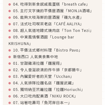
04. 吃得到新食感戚風蛋糕「breath cafe」
05. 主打文字燒的平價居酒屋「MONJA酒場」
06. 能夠大啖海鮮的居酒屋「磯丸水產」
07. 法式吐司喫茶老店「CAFÉ AALIYA」
08. 超人氣道地韓式燒肉店「Ton Ton Tezi」
09. 中東風情餐酒館「Lounge bar
KRISHUNA」
10. 平價法式鄉村料理「Bistro Pavo」
新宿西口 人氣美食集中地
01. 甘甜雞湯拉麵「麵屋翔」
02. 令人垂涎欲滴的炸牛排「京都勝牛」
03. 內臟愛好者的天堂「Ucchan」
04. 人氣排隊拉麵名店「麵屋武藏」
05. 獨特納豆笊籬拉麵「拉麵Horiuchi」
06. 大口吃肉配美酒「NIKU ROCK」
07. 站著吃壽司「魚河岸日本一」