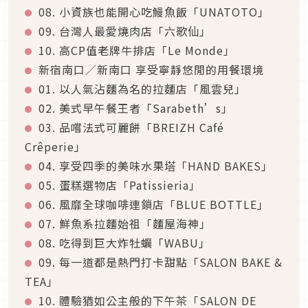
08. 小資族也能開心吃鰻魚飯「UNATOTO」
09. 台灣人最愛燒肉店「六歌仙」
10. 高CP值老牌牛排店「Le Monde」
新宿南口／新南口 享受寧靜悠閒的用餐環境
01. 以人氣沾麵為名的拉麵店「風雲兒」
02. 美式早午餐王者「Sarabeth’s」
03. 品嚐法式可麗餅「BREIZH Café
Crêperie」
04. 享受四季的美味水果塔「HAND BAKES」
05. 蛋糕選物店「Patissieria」
06. 風靡全球咖啡連鎖店「BLUE BOTTLE」
07. 鮮魚系拉麵始祖「麵屋海神」
08. 吃得到巨大炸牡蠣「WABU」
09. 每一道都是熱門打卡甜點「SALON BAKE &
TEA」
10. 體驗猶如公主般的下午茶「SALON DE