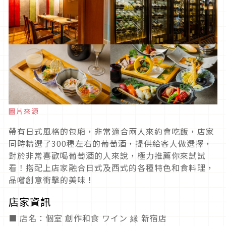
圖片來源
帶有日式風格的包廂，非常適合兩人來約會吃飯，店家
同時精選了300種左右的葡萄酒，提供給客人做選擇，
對於非常喜歡喝葡萄酒的人來說，極力推薦你來試試
看！搭配上店家融合日式及西式的各種特色和食料理，
品嚐創意衝擊的美味！
店家資訊
■ 店名：個室 創作和食 ワイン 縁 新宿店