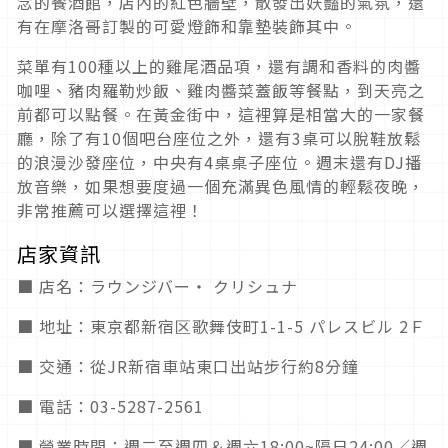
念的餐酒館，店內的紅色牆壁，散發出妖豔的氣氛，還
有在摩洛哥訂製的可愛燈飾和靠墊裝飾其中。
菜單有100種以上的雞尾酒品項，還有調和香料的肉醬
咖哩、豬肉羅勒炒飯、雞肉醬菜蓋飯等餐點，到天亮之
前都可以點餐。在黃金街中，這裡算是相當大的一家餐
廳，除了有10個吧台座位之外，還有3桌可以脫鞋放鬆
的浪漫沙發座位，中央有4桌桌子座位。週末還有DJ播
放音樂，如果想要度過一個充滿異色風情的輕鬆夜晚，
非常推薦可以選擇這裡！
店家資訊
■ 店名：ラウンジバー・ クリシュナ
■ 地址：東京都新宿区歌舞伎町1-1-5 パレスビル 2Ｆ
■ 交通：從JR新宿車站東口出站步行約8分鐘
■ 電話：03-5287-2561
■ 營業時間：週二至週四＆週六18:00~隔日24:00／週