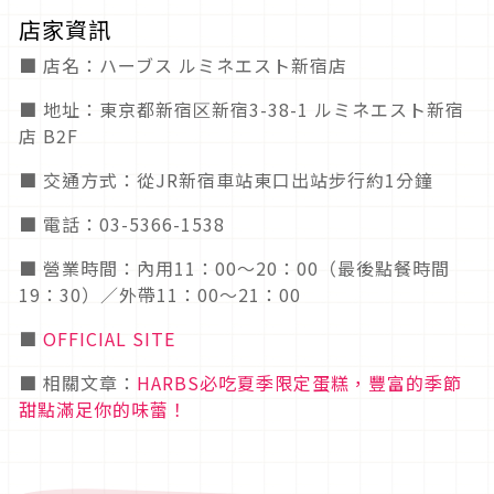
店家資訊
■ 店名：ハーブス ルミネエスト新宿店
■ 地址：東京都新宿区新宿3-38-1 ルミネエスト新宿
店 B2F
■ 交通方式：從JR新宿車站東口出站步行約1分鐘
■ 電話：03-5366-1538
■ 營業時間：內用11：00～20：00（最後點餐時間
19：30）／外帶11：00～21：00
■
OFFICIAL SITE
■ 相關文章：
HARBS必吃夏季限定蛋糕，豐富的季節
甜點滿足你的味蕾！