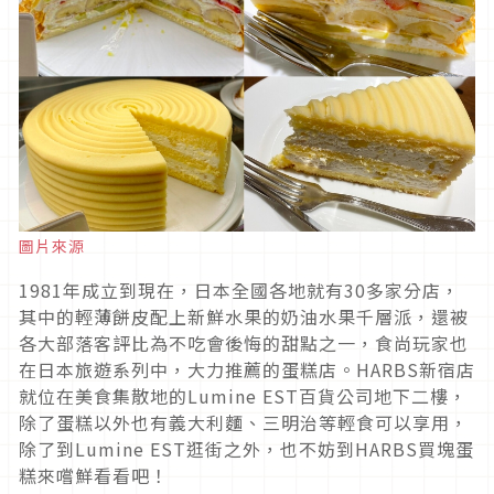
圖片來源
1981年成立到現在，日本全國各地就有30多家分店，
其中的輕薄餅皮配上新鮮水果的奶油水果千層派，還被
各大部落客評比為不吃會後悔的甜點之一，食尚玩家也
在日本旅遊系列中，大力推薦的蛋糕店。HARBS新宿店
就位在美食集散地的Lumine EST百貨公司地下二樓，
除了蛋糕以外也有義大利麵、三明治等輕食可以享用，
除了到Lumine EST逛街之外，也不妨到HARBS買塊蛋
糕來嚐鮮看看吧！