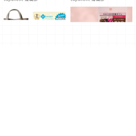
從裡到外都想美起來！
讓你的髮際線煩惱一掃而
2026年日本「美×健康」
空！日本DARIYA「 Salon
必買好物6選
de Pro」必買白髮救星
2026年04月17日
｜ By
2026年04月14日
｜ By
Japaholic 編輯部
Japaholic 編輯部