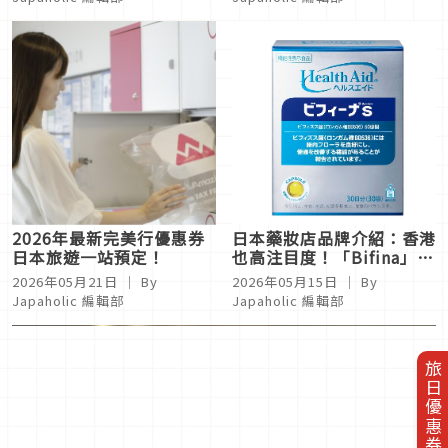
啦！
2026年最新完美行優惠券
日本藥妝店品牌介紹：香港
日本旅遊一站預定！
也高注目度！「Bifina」製
造商「森下仁丹」！人氣商
2026年05月21日
｜ By
2026年05月15日
｜ By
品總整理
Japaholic 編輯部
Japaholic 編輯部
旅日優惠券