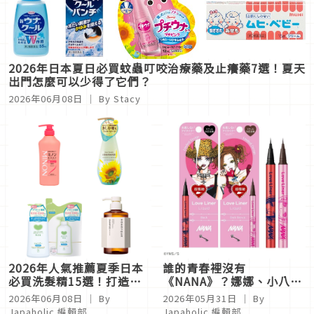
2026年日本夏日必買蚊蟲叮咬治療藥及止癢藥7選！夏天
出門怎麼可以少得了它們？
2026年06月08日
｜ By
Stacy
2026年人氣推薦夏季日本
誰的青春裡沒有
必買洗髮精15選！打造日
《NANA》？娜娜、小八出
本女生般的柔順清爽頭髮就
現在 LOVE LINER 夏季限
2026年06月08日
｜ By
2026年05月31日
｜ By
從這開始
定極細眼線液＆睫毛膏上
Japaholic 編輯部
Japaholic 編輯部