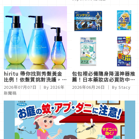
hiritu 帶你找到秀髮黃金
包包裡必備隨身降溫神器推
比例！依髮質挑對洗護，打
薦！日本藥妝店必買防中暑
造日系女孩柔順髮
小物5選
2026年07月07日
｜ By
2026年
2026年06月26日
｜ By
Stacy
新聞稿