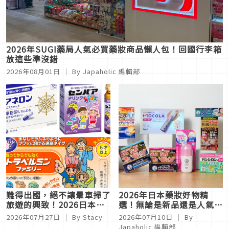
2026年SUGI藥局人氣必買藥妝商品懶人包！回國行李箱
放這些準沒錯
2026年08月01日
｜ By
Japaholic 編輯部
難得出國，絕不讓暈車掃了
2026年日本藥妝好物精
旅遊的興致！2026日本熱
選！無論是新品還是人氣不
門市售暈車藥5選
衰萬年必買，來日本就是要
2026年07月27日
｜ By
Stacy
2026年07月10日
｜ By
把這些商品帶回家
Japaholic 編輯部