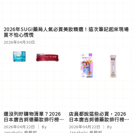
2026年SUGI藥局人氣必買美妝精選！這次筆記起來現場
買不怕心慌慌
2026年04月30日
還沒列好購物清單？2026
店員都說這些必買，2026
日本唐吉訶德藥妝排行榜出
日本唐吉訶德藥妝排行榜出
爐！日旅必買 X 自有品牌
爐！限定聯名 X 店員熱推
2026年04月22日
｜ By
2026年04月22日
｜ By
商品一次看
好物一次看
Japaholic 編輯部
Japaholic 編輯部