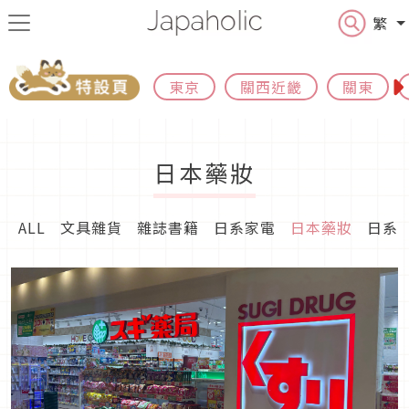
繁
東京
關西近畿
關東
日本藥妝
ALL
文具雜貨
雜誌書籍
日系家電
日本藥妝
日系