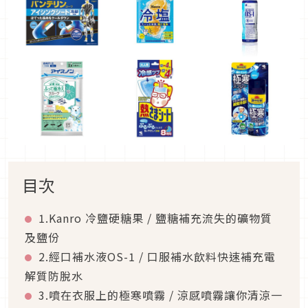
目次
1.Kanro 冷鹽硬糖果 / 鹽糖補充流失的礦物質
及鹽份
2.經口補水液OS-1 / 口服補水飲料快速補充電
解質防脫水
3.噴在衣服上的極寒噴霧 / 涼感噴霧讓你清涼一