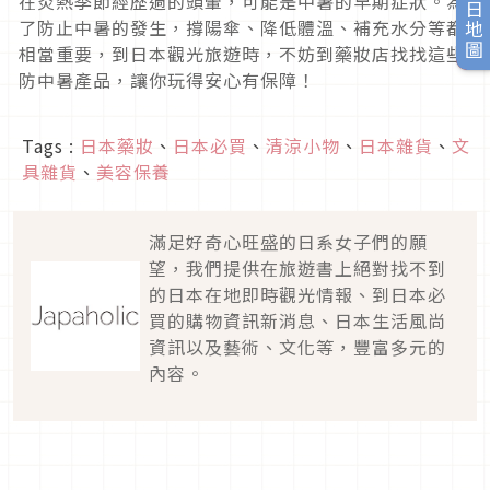
旅日地圖
在炎熱季節經歷過的頭暈，可能是中暑的早期症狀。為
了防止中暑的發生，撐陽傘、降低體溫、補充水分等都
相當重要，到日本觀光旅遊時，不妨到藥妝店找找這些
防中暑產品，讓你玩得安心有保障！
Tags :
日本藥妝
、
日本必買
、
清涼小物
、
日本雜貨
、
文
具雜貨
、
美容保養
滿足好奇心旺盛的日系女子們的願
望，我們提供在旅遊書上絕對找不到
的日本在地即時觀光情報、到日本必
買的購物資訊新消息、日本生活風尚
資訊以及藝術、文化等，豐富多元的
內容。