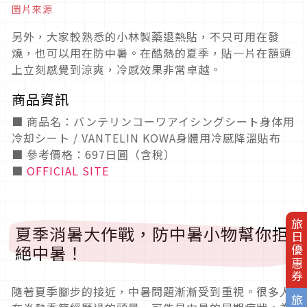
圖片來源
另外，大家較熟悉的小林製藥退熱貼，不只可用在發
燒，也可以用在防中暑。在酷熱的夏季，貼一片在額頭
上立刻感覺到涼爽，冷感效果非常卓越。
商品資訊
■ 商品名：バンテリンコーワアイシングシート身体用
冷却シート / VANTELIN KOWA身體用冷感降溫貼布
■ 參考價格：697日圓（含稅）
■
OFFICIAL SITE
旅日優惠券
夏季消暑大作戰，防中暑小物幫你拒
絕中暑！
隨著夏季腳步的接近，中暑問題漸漸受到重視。很多人