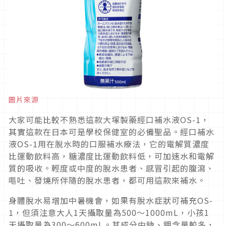
圖片來源
大家可能比較不熟悉這款大塚製藥經口補水液OS-1，
其實這款在日本可是學校保健室的必備聖品。經口補水
液OS-1用在脫水時的口服補水療法，它的電解質濃度
比運動飲料高，糖濃度比運動飲料低，可加速水和電解
質的吸收。輕度或中度的脫水患者、感冒引起的腹瀉、
嘔吐、發燒所伴隨的脫水患者，都可用這款來補水。
身體脫水易增加中暑機會，如果有脫水症狀可補充OS-
1，但須注意大人1天攝取量為500〜1000mL，小孩1
天攝取量為300〜600mL。其成分中鈉、鉀含量較多，