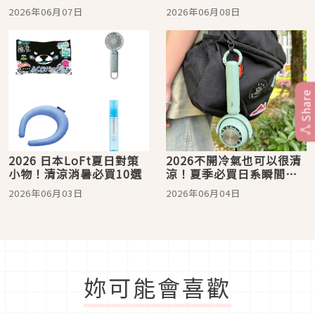
實酒
夏天出門怎麼可以少得了
2026年06月07日
2026年06月08日
它們？
Share
2026 日本LoFt夏日對策
2026不開冷氣也可以很清
小物！清涼消暑必買10選
涼！夏季必買日系瞬間涼
感小物推薦12選
2026年06月03日
2026年06月04日
妳可能會喜歡