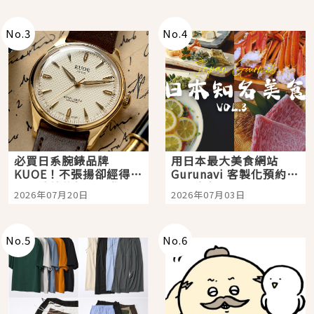
次全體驗
No.
3
No.
4
必買日系腕錶品牌
用日本最大美食網站
KUOE！不張揚卻經得起
Gurunavi 客製化預約九
時間洗鍊的經典之作五
大都市餐廳，打造專屬
2026年07月20日
2026年07月03日
選
美食體驗！
No.
5
No.
6