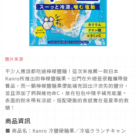
圖片來源
不少人應該都吃過檸檬鹽糖！這次來推薦一款日本
Kanro所推出的檸檬鹽糖果。出門在外總是很難攜帶營
養品，而一顆檸檬鹽糖果便能補充因出汗流失的鹽分，
並且添加了鈣與維他命C，放在包包中隨手補充能量。
表面的粉末帶有涼感，搭配硬脆的食感實在是夏季的救
贖！
商品資訊
■ 商品名：Kanro 冷鹽硬糖果／冷塩クランチキャン