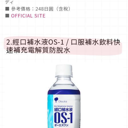
ディ
■ 參考價格：248日圓（含稅）
■
OFFICIAL SITE
2.經口補水液OS-1 / 口服補水飲料快
速補充電解質防脫水