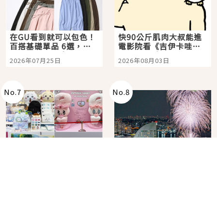
在GU看到就可以包色！
快90公斤肌肉大叔能進
百搭基礎單品 6選，閉
電影院看《吉伊卡哇》
眼全收也不心疼
嗎？日本重金屬樂團
2026年07月25日
2026年08月03日
「打首」會長與nagano
老師一同給出了答案
No.
7
No.
8
角色IP粉絲購物天堂再
在飯店裡看日本夏季花
升級！KIDDY LAND 原
火大會！星野集團煙火
宿店吉伊卡哇迎客，新
景觀飯店6選，讓你不用
2026年07月07日
2026年07月25日
開幕 OMOKADO 店3分
人擠人悠閒欣賞
即達