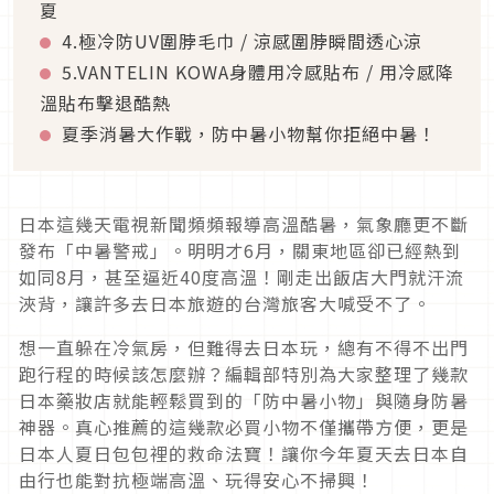
夏
4.極冷防UV圍脖毛巾 / 涼感圍脖瞬間透心涼
5.VANTELIN KOWA身體用冷感貼布 / 用冷感降
溫貼布擊退酷熱
夏季消暑大作戰，防中暑小物幫你拒絕中暑！
日本這幾天電視新聞頻頻報導高溫酷暑，氣象廳更不斷
發布「中暑警戒」。明明才6月，關東地區卻已經熱到
如同8月，甚至逼近40度高溫！剛走出飯店大門就汗流
浹背，讓許多去日本旅遊的台灣旅客大喊受不了。
想一直躲在冷氣房，但難得去日本玩，總有不得不出門
跑行程的時候該怎麼辦？編輯部特別為大家整理了幾款
日本藥妝店就能輕鬆買到的「防中暑小物」與隨身防暑
神器。真心推薦的這幾款必買小物不僅攜帶方便，更是
日本人夏日包包裡的救命法寶！讓你今年夏天去日本自
由行也能對抗極端高溫、玩得安心不掃興！