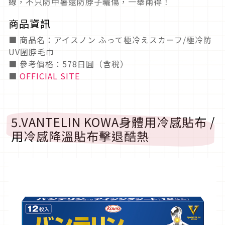
線，不只防中暑還防脖子曬傷，一舉兩得！
商品資訊
■ 商品名：アイスノン ふって極冷えスカーフ/極冷防
UV圍脖毛巾
■ 參考價格：578日圓（含稅）
■
OFFICIAL SITE
5.VANTELIN KOWA身體用冷感貼布 /
用冷感降溫貼布擊退酷熱