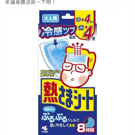
來讓身體涼爽一下吧！