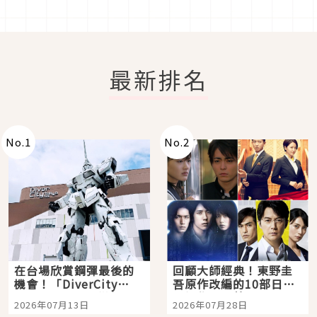
最新排名
No.
1
No.
2
在台場欣賞鋼彈最後的
回顧大師經典！東野圭
機會！「DiverCity
吾原作改編的10部日本
Tokyo Plaza」搭船、
影視作品推薦
2026年07月13日
2026年07月28日
購物、美食及夜景，一