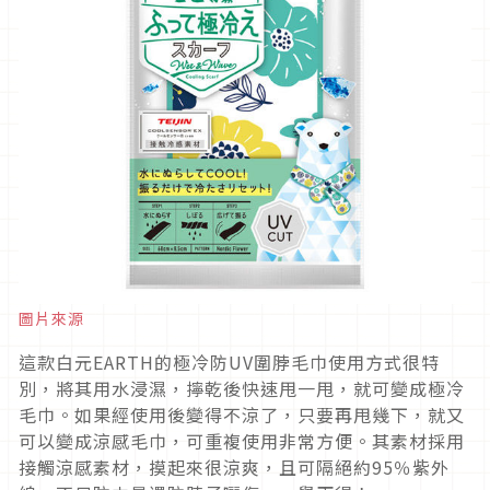
圖片來源
這款白元EARTH的極冷防UV圍脖毛巾使用方式很特
別，將其用水浸濕，擰乾後快速甩一甩，就可變成極冷
毛巾。如果經使用後變得不涼了，只要再甩幾下，就又
可以變成涼感毛巾，可重複使用非常方便。其素材採用
接觸涼感素材，摸起來很涼爽，且可隔絕約95％紫外