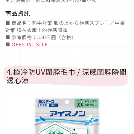
商品資訊
■ 商品名：熱中対策 服の上から極寒スプレー／中暑
對策 噴在衣服上的極寒噴霧
■ 參考價格：550日圓（含稅）
■
OFFICIAL SITE
4.極冷防UV圍脖毛巾 / 涼感圍脖瞬間
透心涼