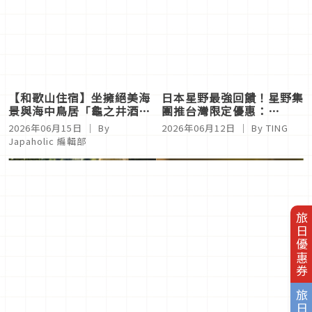
【和歌山住宿】坐擁絕美海
日本星野最強回饋！星野集
景與海中鳥居「龜之井酒店
團推台灣限定優惠：
紀伊田邊」熊野古道巡禮的
TOMAMU免費升等、
2026年06月15日
｜ By
2026年06月12日
｜ By
TING
完美起點
RISONARE住宿抽獎一次看
Japaholic 編輯部
旅日優惠券