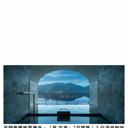
星野集團進軍廣島，「界 宮島」7月開幕！入住溫泉旅宿