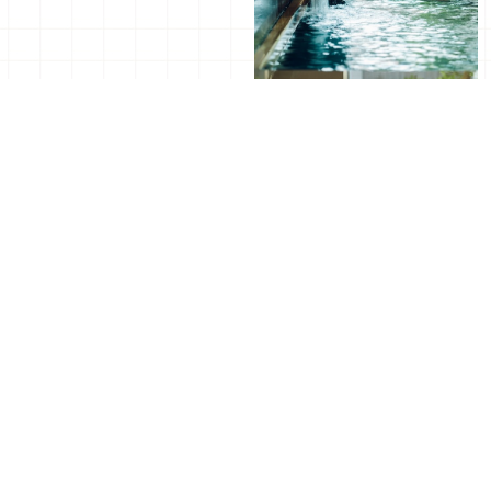
【宮崎住宿】享受絕美海景
星野集團精品溫泉旅館
與溫泉，週末旅遊的完美提
「界」日本夏季納涼特集
案「鳳凰Seagaia海濱度假
2026年05月14日
｜ By
2026年05月13日
｜ By
2026年
酒店」
Japaholic 編輯部
新聞稿
日本東京君悅飯店推出「寶可夢主題住宿房」！超過30
隻皮卡丘陪你入住超高級總統套房