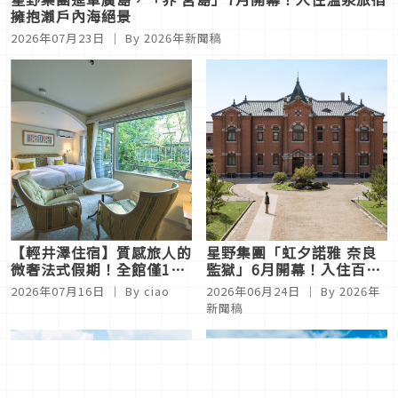
擁抱瀨戶內海絕景
2026年07月23日
｜ By
2026年新聞稿
【輕井澤住宿】質感旅人的
星野集團「虹夕諾雅 奈良
微奢法式假期！全館僅11
監獄」6月開幕！入住百年
間經典套房，結合藝術與美
古蹟品味時代演進風華
2026年07月16日
｜ By
ciao
2026年06月24日
｜ By
2026年
食的「Auberge de
新聞稿
Primavera」