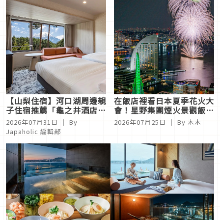
【山梨住宿】河口湖周邊親
在飯店裡看日本夏季花火大
子住宿推薦「龜之井酒店
會！星野集團煙火景觀飯店
富士」開箱！富士山景客
6選，讓你不用人擠人悠閒
2026年07月31日
｜ By
2026年07月25日
｜ By
木木
房、溫泉與三溫暖一次體驗
欣賞
Japaholic 編輯部