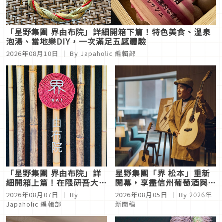
「星野集團 界由布院」詳細開箱下篇！特色美食、溫泉
泡湯、當地樂DIY，一次滿足五感體驗
2026年08月10日
｜ By
Japaholic 編輯部
「星野集團 界由布院」詳
星野集團「界 松本」重新
細開箱上篇！在隈研吾大師
開幕，享盡信州葡萄酒與音
的設計中感受日本原風景之
樂的長野溫泉旅宿
2026年08月07日
｜ By
2026年08月05日
｜ By
2026年
美
Japaholic 編輯部
新聞稿