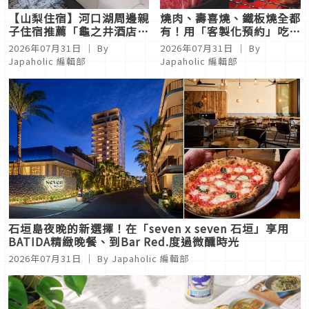
【山梨住宿】河口湖周邊親
燒肉、壽喜燒、鐵板燒全都
子住宿推薦「龜之井酒店
有！用「客製化預約」吃遍
富士」開箱！富士山景客
Gurunavi 推薦日本和牛餐
2026年07月31日
｜ By
2026年07月31日
｜ By
房、溫泉與三溫暖一次體驗
廳
Japaholic 編輯部
Japaholic 編輯部
石垣島夜晚的新選擇！在「seven x seven 石垣」享用
BATIDA精緻晚餐、到Bar Red.度過微醺時光
2026年07月31日
｜ By Japaholic 編輯部