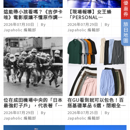
旅日優惠券
這能帶小孩看嗎？《吉伊卡
【現場報導】女王蜂
哇》電影版讓不懂原作調性
「PERSONAL
的觀眾嚇傻？話題度持續上
DISTANCE」東京最終場震
旅日地圖
2026年07月30日
｜ By
2026年07月29日
｜ By
升中！
撼落幕！萬人的寂靜震耳欲
Japaholic 編輯部
Japaholic 編輯部
聾
位在成田機場中央的「日本
在GU看到就可以包色！百
最強釘子戶」，代表著「成
搭基礎單品 6選，閉眼全收
田機場問題」的過往痕跡
也不心疼
2026年07月29日
｜ By
2026年07月25日
｜ By
Japaholic 編輯部
Japaholic 編輯部