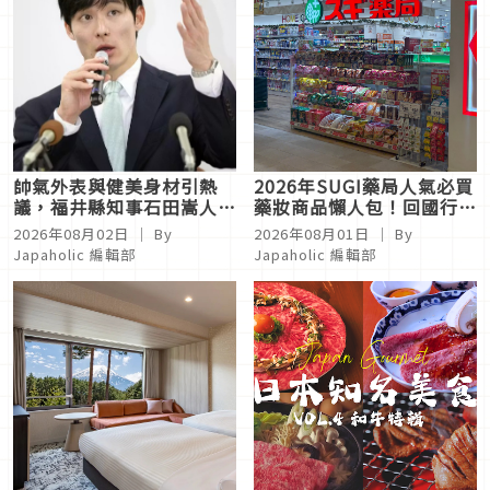
帥氣外表與健美身材引熱
2026年SUGI藥局人氣必買
議，福井縣知事石田嵩人被
藥妝商品懶人包！回國行李
封為「日本最帥知事」
箱放這些準沒錯
2026年08月02日
｜ By
2026年08月01日
｜ By
Japaholic 編輯部
Japaholic 編輯部