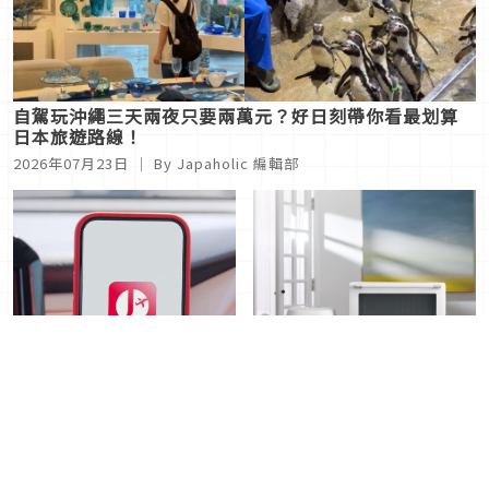
自駕玩沖繩三天兩夜只要兩萬元？好日刻帶你看最划算
日本旅遊路線！
2026年07月23日
｜ By Japaholic 編輯部
JCB卡友旅日必備神級
沒看過這麼美的美學家電！
APP「MyJapan+ by
象印全新頂規電子鍋、烘烤
JCB」上線，暑假超優惠活
微波爐，一機料理連酥炸回
2026年07月22日
｜ By
2026年07月22日
｜ By
動不參加就太虧！
溫都是脆的