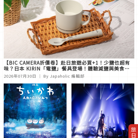
【BIC CAMERA折價卷】赴日旅遊必買+1！少鹽也超有
味？日本 KIRIN「電鹽」餐具登場！體驗減鹽與美食的
秘密新科技
2026年07月30日
｜ By Japaholic 編輯部