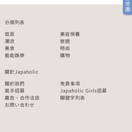
旅日地圖
分類列表
首頁
美容保養
潮流
旅遊
美食
時尚
藝能娛樂
購物
關於Japaholic
關於我們
免責事項
寫手招募
Japaholic Girls招募
廣告、合作洽談
關鍵字列表
お問い合わせ