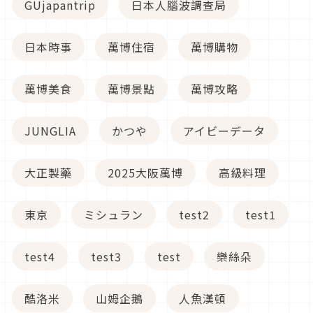
GUjapantrip
日本人腦波調查局
日本時事
萬博住宿
萬博購物
萬博美食
萬博景點
萬博攻略
JUNGLIA
かつや
アイビーデータ
大正製藥
2025大阪萬博
高級料理
東京
ミシュラン
test2
test1
test4
test3
test
樂絲朵
酷洛米
山姆企鵝
人魚漢頓