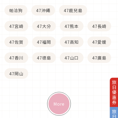
帕洽狗
47沖繩
47鹿兒島
47宮崎
47大分
47熊本
47長崎
47佐賀
47福岡
47高知
47愛媛
47香川
47德島
47山口
47廣島
47岡山
旅日優惠券
More