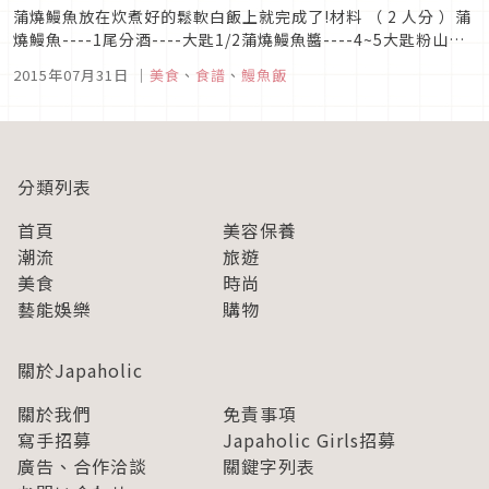
蒲燒鰻魚放在炊煮好的鬆軟白飯上就完成了!材料 （ 2 人分 ）蒲
燒鰻魚----1尾分酒----大匙1/2蒲燒鰻魚醬----4~5大匙粉山椒-
---適量白飯(煮熟)----1～1.5合分醃漬物(依照自己的喜好)----
2015年07月31日
｜
美食
、
食譜
、
鰻魚飯
適量【預先準備】將蒲燒鰻魚的頭和尾切掉，切為四等分，放在
白飯上面(放在飯鍋裡面)倒入...
分類列表
首頁
美容保養
潮流
旅遊
美食
時尚
藝能娛樂
購物
關於Japaholic
關於我們
免責事項
寫手招募
Japaholic Girls招募
廣告、合作洽談
關鍵字列表