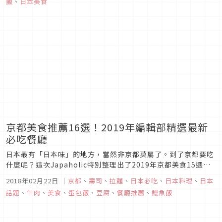
飯
、
日本美食
齋橋店除了有開放式的餐飲空間，更有數量眾多的美味餐廳供你
選擇。今天我們就特別...
京都美食推薦16選！2019年編輯部精選最新
必吃餐廳
日本最有「日本味」的地方，當然非京都莫屬了。到了京都要吃
什麼呢？這次Japaholic特別整理出了2019年京都美食15選，
不論是豪華料亭或是平價庶民美食都囊括其中，不論是從懷石料
2018年02月22日
｜
京都
、
壽司
、
拉麵
、
日本必吃
、
日本料理
、
日本
理、鰻魚飯、壽喜燒、壽司、蛋包飯、湯豆腐…都有，連早餐都
話題
、
牛肉
、
美食
、
蛋包飯
、
豆腐
、
餐廳推薦
、
鰻魚飯
沒放過！立刻來看看這份2019年京都美食推薦15選吧！