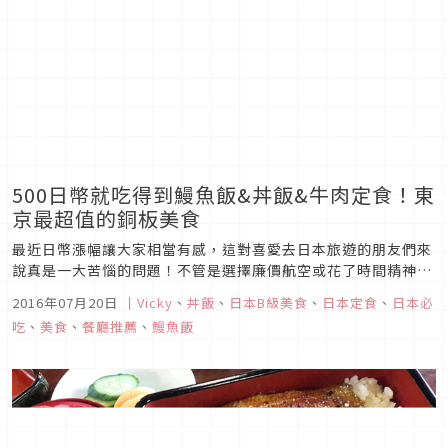
500日幣就吃得到鰻魚飯&丼飯&牛肉定食！東
京最超值的銅板美食
最近日幣漲幅讓大家相當有感，這對喜愛去日本旅遊的朋友們來
說真是一大苦惱的問題！不管是選擇廉價航空或花了時間精神到
處去比價，就是為了要省錢，結果卻在伙食費上花的更多，非常
2016年07月20日
｜
Vicky
、
丼飯
、
日本B級美食
、
日本定食
、
日本必
不划算！這裡就要告訴大家如何吃得好又吃得巧，你聽過的日本
吃
、
美食
、
餐廳推薦
、
鰻魚飯
銅板美食不只是傳說而已！