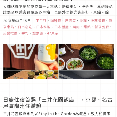
人潮絡繹不絕的東京第一大車站：新宿車站，被金氏世界紀錄認
證為全球乘客數量最多車站，也是外國觀光客必打卡景點。除了
逛街血拼之外，身為美食一級戰區的新宿車站，也隱藏了不少讓
2025年03月15日
｜
下午茶
、
咖啡廳
、
居酒屋
、
拉麵
、
推薦餐廳
、
新
人垂涎的美食，就讓編輯部來為你一一介紹！
宿車站
、
日本必吃
、
日本料理
、
日本話題
、
燒肉
、
甜點
、
新宿餐廳
、
美食推薦
、
壽司
、
鰻魚飯
、
47東京
日旅住宿首選「三井花園飯店」，京都、名古
屋實際連住體驗
三井花園飯店系列以Stay in the Garden為概念，致力於將飯