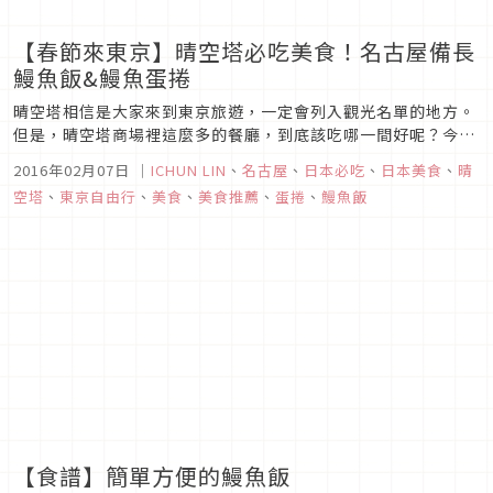
【春節來東京】晴空塔必吃美食！名古屋備長
鰻魚飯&鰻魚蛋捲
晴空塔相信是大家來到東京旅遊，一定會列入觀光名單的地方。
但是，晴空塔商場裡這麼多的餐廳，到底該吃哪一間好呢？今天
就要推薦各位，到了晴空塔一定要吃的一間名店鰻魚飯！
2016年02月07日
｜
ICHUN LIN
、
名古屋
、
日本必吃
、
日本美食
、
晴
空塔
、
東京自由行
、
美食
、
美食推薦
、
蛋捲
、
鰻魚飯
【食譜】簡單方便的鰻魚飯