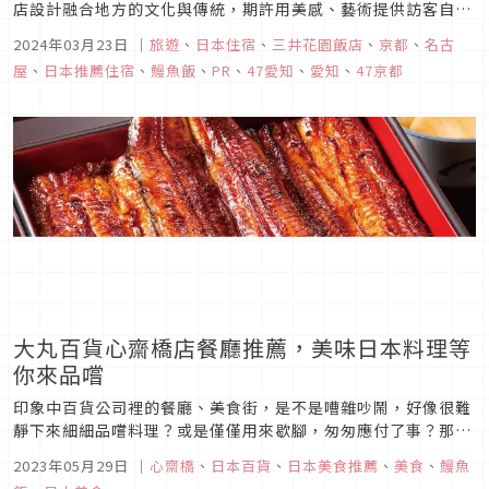
店設計融合地方的文化與傳統，期許用美感、藝術提供訪客自
然、美味又感動不斷的特殊時光。這次要為各位介紹實際住宿京
2024年03月23日
｜
旅遊
、
日本住宿
、
三井花園飯店
、
京都
、
名古
都、名古屋的三井花園飯店，享受美味早餐及行李服務的實際經
屋
、
日本推薦住宿
、
鰻魚飯
、
PR
、
47愛知
、
愛知
、
47京都
驗。
大丸百貨心齋橋店餐廳推薦，美味日本料理等
你來品嚐
印象中百貨公司裡的餐廳、美食街，是不是嘈雜吵鬧，好像很難
靜下來細細品嚐料理？或是僅僅用來歇腳，匆匆應付了事？那大
丸心齋橋店內的餐廳，無論是環境還是味道，都會顛覆您所有的
2023年05月29日
｜
心齋橋
、
日本百貨
、
日本美食推薦
、
美食
、
鰻魚
既存印象。作為購物、休閒和飲食一應俱全的百貨公司，大阪心