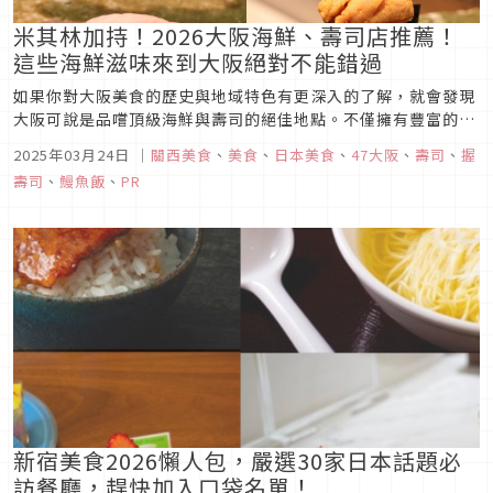
米其林加持！2026大阪海鮮、壽司店推薦！
這些海鮮滋味來到大阪絕對不能錯過
如果你對大阪美食的歷史與地域特色有更深入的了解，就會發現
大阪可說是品嚐頂級海鮮與壽司的絕佳地點。不僅擁有豐富的新
鮮海產來源，更有悠久的壽司文化與匠心獨具的職人技藝，想要
2025年03月24日
｜
關西美食
、
美食
、
日本美食
、
47大阪
、
壽司
、
握
品嘗關西風味海鮮該到哪去呢？這次Japaholic編輯部為你精選
壽司
、
鰻魚飯
、
PR
四家絕對不能錯過的美味海鮮、壽司料理店，趕快來看吧！
新宿美食2026懶人包，嚴選30家日本話題必
訪餐廳，趕快加入口袋名單！