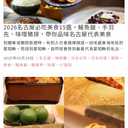
2026名古屋必吃美食15選，鰻魚飯、手羽
先、味噌豬排，帶你品味名古屋代表美食
到關東或關西旅遊時，有的人也會選擇順道一訪地處東海地區的
愛知縣，而說到愛知縣，自然就會想到最能代表愛知縣的名古屋
市。來到名古屋當然不能錯過許多富有特色的愛知／名古屋美食
2025年03月26日
｜
名古屋
、
咖啡廳
、
日本必吃
、
日本料理
、
甜點
、
啦！像是鰻魚飯、手羽先（炸雞翅）、味噌豬排等代表料理，在
美食
、
鰻魚飯
、
關東煮
、
味噌
、
47愛知
名古屋都能找到不少必吃餐廳。不過到底要吃哪一家餐廳才是最
佳選擇呢？這裡就要向...