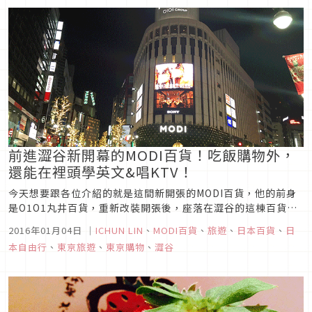
前進澀谷新開幕的MODI百貨！吃飯購物外，
還能在裡頭學英文&唱KTV！
今天想要跟各位介紹的就是這間新開張的MODI百貨，他的前身
是O1O1丸井百貨，重新改裝開張後，座落在澀谷的這棟百貨，
光是外觀就非常搶眼！而到底裡面有什麼新奇有趣的店呢？Pie
2016年01月04日
｜
ICHUN LIN
、
MODI百貨
、
旅遊
、
日本百貨
、
日
face圖片來源位於1樓入口處的這間派專賣店，有包著牛肉或雞
本自由行
、
東京旅遊
、
東京購物
、
澀谷
肉的鹹派、也有包著蘋果、抹茶餡的甜派，不管是哪一個派，上
面都有著...