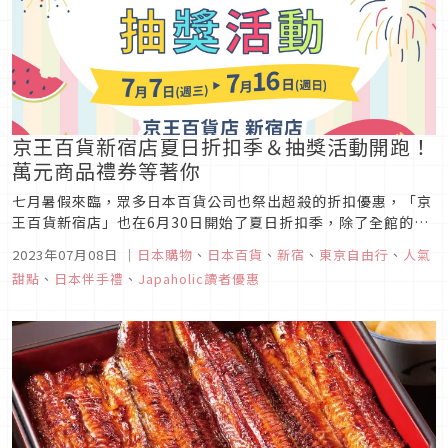
京王百貨新宿店夏日折扣季＆抽獎活動開跑！
萬元商品禮券等著你
七月暑假來臨，眾多日本百貨公司也祭出超殺的折扣優惠，「京
王百貨新宿店」也在6月30日開始了夏日折扣季，除了全館的折
扣優惠之外，更是因應暑假推出了抽獎活動，眾多豪華獎品等你
2023年07月08日
｜
日本購物
、
日本百貨
、
新宿
、
東京自由行
、
人氣
來試手氣！在本次的文章當中，除了介紹京王百貨新宿店的七月
甜點
、
日本伴手禮
、
Japaholic讀者優惠
限定抽獎活動之外，還要特別為你推薦位於京王百貨新宿店的甜
點店「The MA...