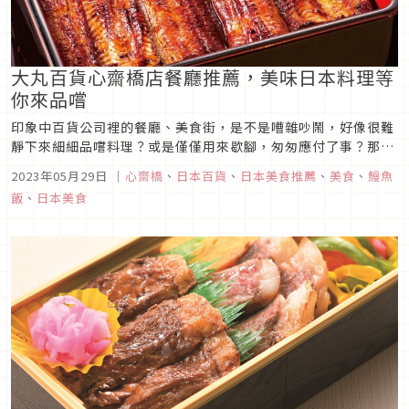
大丸百貨心齋橋店餐廳推薦，美味日本料理等
你來品嚐
印象中百貨公司裡的餐廳、美食街，是不是嘈雜吵鬧，好像很難
靜下來細細品嚐料理？或是僅僅用來歇腳，匆匆應付了事？那大
丸心齋橋店內的餐廳，無論是環境還是味道，都會顛覆您所有的
2023年05月29日
｜
心齋橋
、
日本百貨
、
日本美食推薦
、
美食
、
鰻魚
既存印象。作為購物、休閒和飲食一應俱全的百貨公司，大阪心
飯
、
日本美食
齋橋店除了有開放式的餐飲空間，更有數量眾多的美味餐廳供你
選擇。今天我們就特別...