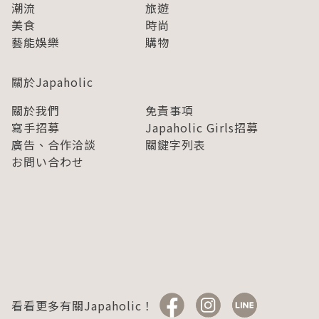
潮流
旅遊
美食
時尚
藝能娛樂
購物
關於Japaholic
關於我們
免責事項
寫手招募
Japaholic Girls招募
廣告、合作洽談
關鍵字列表
お問い合わせ
看看更多有關Japaholic！