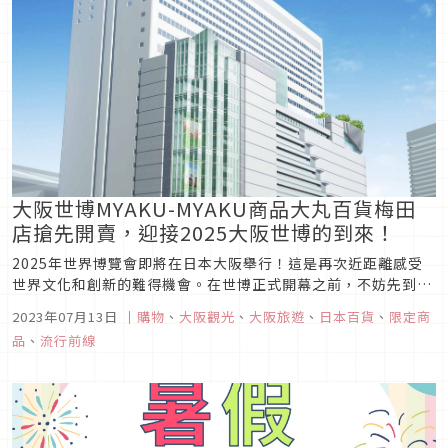
不能錯過！
大阪世博MYAKU-MYAKU商品大丸百貨梅田
店搶先開賣，迎接2025大阪世博的到來！
2025年世界博覽會即將在日本大阪舉行！這是再次近距離感受
世界文化和創新的難得機會。在世博正式開幕之前，不妨先到大
丸梅田店來看看本次為大阪世博所推出的紀念品吧！
2023年07月13日
｜
購物
、
大阪觀光
、
大阪旅遊
、
日本百貨
、
限定商
品
、
流行前線