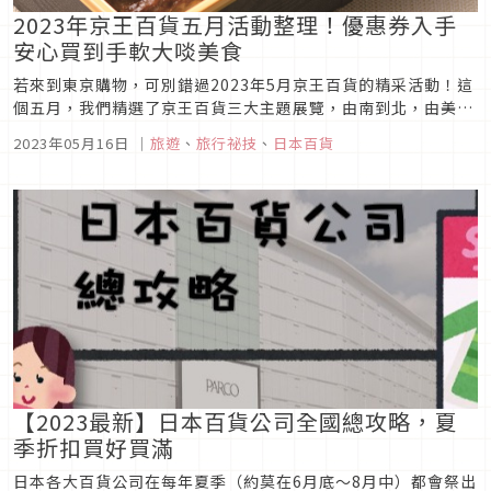
2023年京王百貨五月活動整理！優惠券入手
安心買到手軟大啖美食
若來到東京購物，可別錯過2023年5月京王百貨的精采活動！這
個五月，我們精選了京王百貨三大主題展覽，由南到北，由美食
到文化，應有盡有，從伊勢的名物與當地美食的世界，到「三
2023年05月16日
｜
旅遊
、
旅行祕技
、
日本百貨
重・和歌山・愛知特產和觀光展」的豐富內容；當然還有台灣人
最喜愛的「京都展」體驗它的獨特魅
【2023最新】日本百貨公司全國總攻略，夏
季折扣買好買滿
日本各大百貨公司在每年夏季（約莫在6月底～8月中）都會祭出