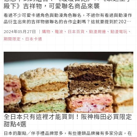
殿下》吉祥物，可愛聯名商品來襲
看過不少可愛卡通角色與動漫角色聯名，不過你有看過與動漫作
品衍生出來的吉祥物做聯名的合作企劃嗎？這就要提到於2024
年5月24日在大阪難波丸井百貨登場的「ぼのぼのmeets
2024年05月27日
｜
購物
、
難波
、
日本百貨
、
動漫周邊
、
動漫電玩
、
UTA☆PRI MASCOT CHARACTERS.」快閃店，由可愛又溫馨
期間限定
、
日本卡通
的人氣動畫《暖暖日記》，和《歌之王子殿下》作品當中的三...
全日本只有這裡才能買到！阪神梅田必買限定
甜點4選
日本的甜點／伴手禮品牌眾多，有些連鎖品牌擁有多家分店，在