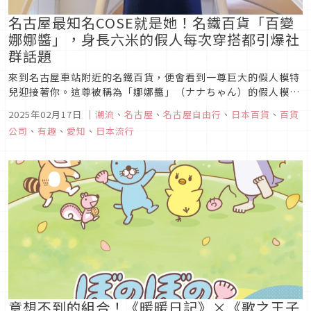
名古屋最知名COSE就是她！名鐵百貨「百變
娜娜醬」，身長六米的假人每次穿搭都引爆社
群話題
來到名古屋車站附近的名鐵百貨，便會看到一尊巨大的假人模特
兒迎接著你。這尊被稱為「娜娜醬」（ナナちゃん）的假人模特
兒，其高聳的身姿，不僅成為當地著名的一大地標，娜娜醬隨著
2025年02月17日
｜
潮流
、
名古屋
、
名古屋自由行
、
日本百貨
、
百貨
季節或活動而改變的多樣穿搭，更是成為名鐵百貨的一大特色，
公司
、
有趣
、
愛知
、
日本流行
吸引不少路過的人都會駐足拍照，每一次的精心裝扮，總能成為
網路上的熱門話題，就...
意想不到的組合！《暖暖日記》×《歌之王子