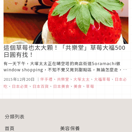
這個草莓也太大顆！「共樂堂」草莓大福500
日圓有找！
有一天下午，大塚太太正在晴空塔的商店街道Soramachi做
window shopping，不知不覺又晃到甜點區，無論怎麼走，一
直都被一家叫做「旬果瞬菓共樂堂」Kyorakudo的草莓大福吸
2015年12月20日
｜
伴手禮
、
共樂堂
、
大塚太太
、
大福草莓
、
日本必
引，最後乾脆直接站在店鋪前直視，因為他們草莓大福上的那顆
吃
、
日本必買
、
日本百貨
、
日本美食
、
美食
、
草莓
草莓實在是太大顆了！
分類列表
首頁
美容保養