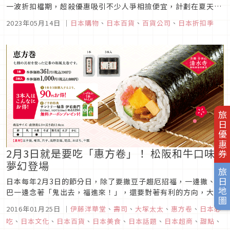
一波折扣檔期，超殺優惠吸引不少人爭相撿便宜，計劃在夏天時
赴日旅遊的你，不妨也可以趁此機會大肆採購一番，折扣打好打
2023年05月14日
｜
日本購物
、
日本百貨
、
百貨公司
、
日本折扣季
滿打到骨折，絕對會讓你直呼好值得！本次便為你整理出遍佈日
本全國各地的人氣連鎖百貨公司，有順路經過的話不妨看看有什
麼好康優惠可以挖寶...
旅日優惠券
2月3日就是要吃「惠方卷」！ 松阪和牛口味
夢幻登場
旅日地圖
日本每年2月3日的節分日，除了要撒豆子趨厄招福，一邊撒、嘴
巴一邊念著「鬼出去，福進來！」，還要對著有利的方向，大口
大口吃著惠方卷。
2016年01月25日
｜
伊藤洋華堂
、
壽司
、
大塚太太
、
惠方卷
、
日本必
吃
、
日本文化
、
日本百貨
、
日本美食
、
日本話題
、
日本超商
、
甜點
、