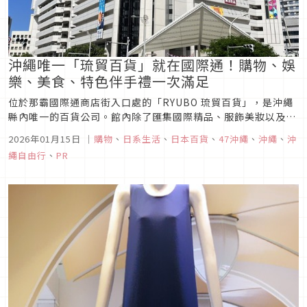
沖繩唯一「琉貿百貨」就在國際通！購物、娛
樂、美食、特色伴手禮一次滿足
位於那霸國際通商店街入口處的「RYUBO 琉貿百貨」，是沖繩
縣內唯一的百貨公司。館內除了匯集國際精品、服飾美妝以及無
印良品、Francfranc、JINS 等人氣品牌之外，還有充滿南國風
2026年01月15日
｜
購物
、
日系生活
、
日本百貨
、
47沖繩
、
沖繩
、
沖
情的樂園百貨店、樂園CAFÉ、琉貿果實苑、琉貿食品館等特色
繩自由行
、
PR
店家。來到沖繩一趟，想購物、補貨或是尋找沖繩才有的在地
好...