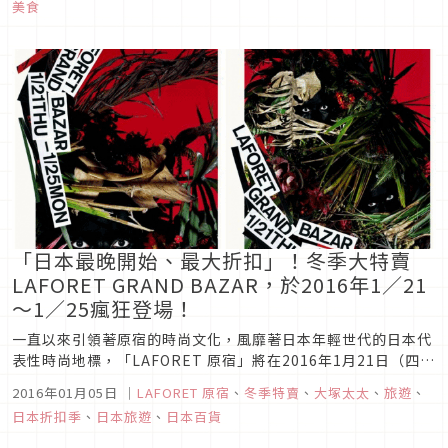
美食
「日本最晚開始、最大折扣」！冬季大特賣
LAFORET GRAND BAZAR，於2016年1／21
～1／25瘋狂登場！
一直以來引領著原宿的時尚文化，風靡著日本年輕世代的日本代
表性時尚地標，「LAFORET 原宿」將在2016年1月21日（四）
～1月25日（一）的期間舉辦冬季大特賣「LAFORET GRAND
2016年01月05日
｜
LAFORET 原宿
、
冬季特賣
、
大塚太太
、
旅遊
、
BAZAR」活動！
日本折扣季
、
日本旅遊
、
日本百貨