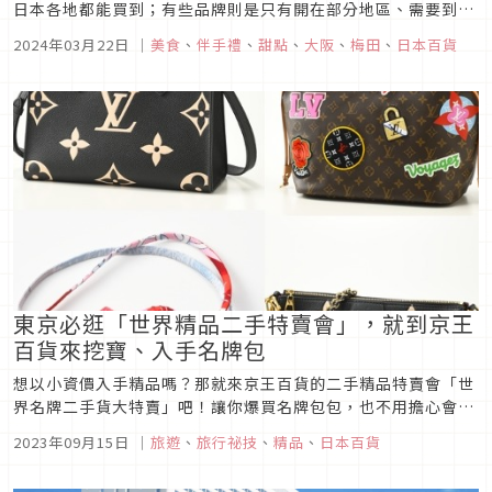
日本各地都能買到；有些品牌則是只有開在部分地區、需要到特
定地點才能買到。本次要介紹的店家，便是只有在「阪神百貨梅
2024年03月22日
｜
美食
、
伴手禮
、
甜點
、
大阪
、
梅田
、
日本百貨
田本店」才有進駐的甜點品牌，其他地方可是吃不到的喔！
東京必逛「世界精品二手特賣會」，就到京王
百貨來挖寶、入手名牌包
想以小資價入手精品嗎？那就來京王百貨的二手精品特賣會「世
界名牌二手貨大特賣」吧！讓你爆買名牌包包，也不用擔心會吃
土。本篇文章將為你介紹京王百貨的「世界名牌二手貨大特賣」
2023年09月15日
｜
旅遊
、
旅行祕技
、
精品
、
日本百貨
相關資訊，帶你一同了解二手精品特賣會的魅力所在。文章最後
還有「專屬優惠coupon」可以拿，有計劃參戰特賣會的人絕對