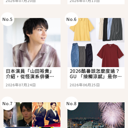
2026年07月20日
2026年07月13日
選
購物、美食及夜景，一
次全體驗
No.
5
No.
6
日本演員「山田裕貴」
2026酷暑該怎麼度過？
介紹，從怪演系俳優走
GU 「接觸涼感」是你的
向國民級日劇主角
夏日救星
2026年07月24日
2026年06月25日
No.
7
No.
8