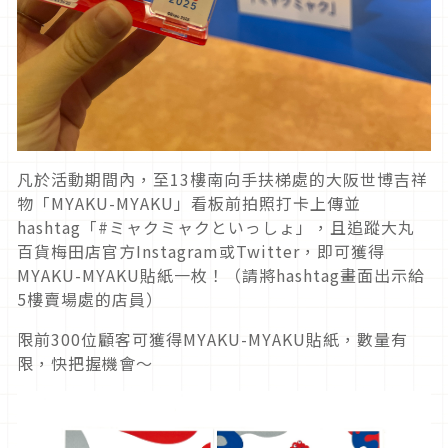
凡於活動期間內，至13樓南向手扶梯處的大阪世博吉祥
物「MYAKU-MYAKU」看板前拍照打卡上傳並
hashtag「#ミャクミャクといっしょ」，且追蹤大丸
百貨梅田店官方Instagram或Twitter，即可獲得
MYAKU-MYAKU貼紙一枚！（請將hashtag畫面出示給
5樓賣場處的店員）
限前300位顧客可獲得MYAKU-MYAKU貼紙，數量有
限，快把握機會～