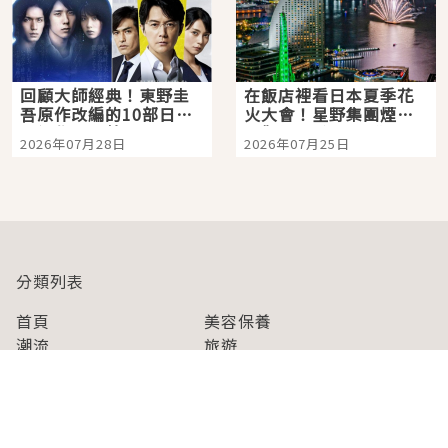
回顧大師經典！東野圭
在飯店裡看日本夏季花
吾原作改編的10部日本
火大會！星野集團煙火
影視作品推薦
景觀飯店6選，讓你不用
2026年07月28日
2026年07月25日
人擠人悠閒欣賞
分類列表
首頁
美容保養
潮流
旅遊
美食
時尚
藝能娛樂
購物