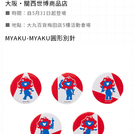
大阪・關西世博商品店
■ 時間：自5月31日起登場
■ 地點：大丸百貨梅田店5樓活動會場
MYAKU-MYAKU圓形別針