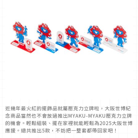
近幾年最火紅的擺飾品就屬壓克力立牌啦，大阪世博紀
念商品當然也不會放過推出MYAKU-MYAKU壓克力立牌
的機會。輕鬆組裝、擺在家裡就能輕鬆為2025大阪世博
應援。總共推出5款，不妨把一整套都帶回家吧！