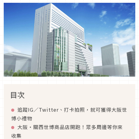
目次
追蹤IG／Twitter、打卡拍照，就可獲得大阪世
博小禮物
大阪・關西世博商品店開跑！眾多周邊等你來
收集