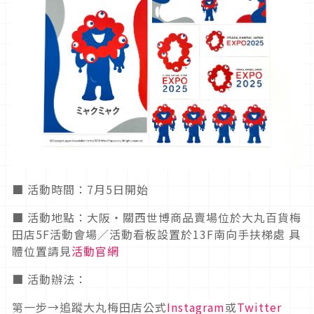
■ 活動時間：7月5日開始
■ 活動地點：大阪・關西世博商品賣場位於大丸百貨梅
田店5F活動會場／活動看板設置於13F南向手扶梯處 具
體位置請見
活動官網
■ 活動辦法：
第一步→追蹤大丸梅田店公式
Instagram
或
Twitter