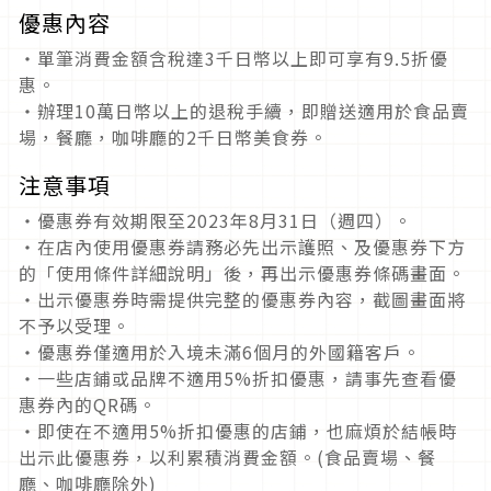
優惠內容
・單筆消費金額含稅達3千日幣以上即可享有9.5折優
惠。
・辦理10萬日幣以上的退稅手續，即贈送適用於食品賣
場，餐廳，咖啡廳的2千日幣美食券。
注意事項
・優惠券有效期限至2023年8月31日（週四）。
・在店內使用優惠券請務必先出示護照、及優惠券下方
的「使用條件詳細說明」後，再出示優惠券條碼畫面。
・出示優惠券時需提供完整的優惠券內容，截圖畫面將
不予以受理。
・優惠券僅適用於入境未滿6個月的外國籍客戶。
・一些店鋪或品牌不適用5%折扣優惠，請事先查看優
惠券內的QR碼。
・即使在不適用5%折扣優惠的店鋪，也麻煩於結帳時
出示此優惠券，以利累積消費金額。(食品賣場、餐
廳、咖啡廳除外)