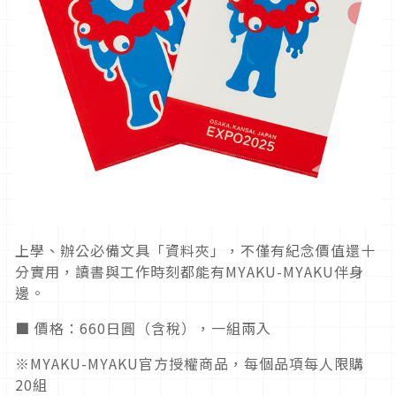
上學、辦公必備文具「資料夾」，不僅有紀念價值還十
分實用，讀書與工作時刻都能有MYAKU-MYAKU伴身
邊。
■ 價格：660日圓（含稅），一組兩入
※MYAKU-MYAKU官方授權商品，每個品項每人限購
20組