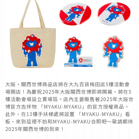
大阪・關西世博商品店將在大丸百貨梅田店5樓活動會
場開店！為慶祝2025年大阪關西世博即將開幕，將在5
樓活動會場設立賣場區。店內主要販售著2025年大阪世
博官方吉祥物 「MYAKU-MYAKU」的官方授權商品。
此外，在13樓手扶梯處將設置 「MYAKU-MYAKU」看
板，來到這裡不妨和MYAKU-MYAKU合照吧～敬請期待
2025年關西世博的到來！