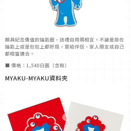
頗具紀念價值的鑰匙圈，送禮自用兩相宜。不論是掛在
鑰匙上或是包包上都好搭，買給伴侶、家人朋友或自己
都相當適合。
■ 價格：1,540日圓（含稅）
MYAKU-MYAKU資料夾