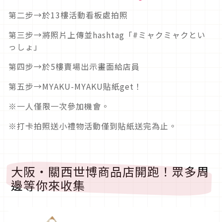
第二步→於13樓活動看板處拍照
第三步→將照片上傳並hashtag「#ミャクミャクとい
っしょ」
第四步→於5樓賣場出示畫面給店員
第五步→MYAKU-MYAKU貼紙get！
※一人僅限一次參加機會。
※打卡拍照送小禮物活動僅到貼紙送完為止。
大阪・關西世博商品店開跑！眾多周
邊等你來收集