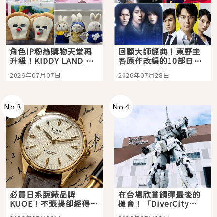
角色IP粉絲購物天堂再
回顧大師經典！東野圭
升級！KIDDY LAND 原
吾原作改編的10部日本
宿店吉伊卡哇迎客，新
影視作品推薦
2026年07月07日
2026年07月28日
開幕 OMOKADO 店3分
即達
No.
3
No.
4
必買日系腕錶品牌
在台場欣賞鋼彈最後的
KUOE！不張揚卻經得起
機會！「DiverCity
時間洗鍊的經典之作五
Tokyo Plaza」搭船、