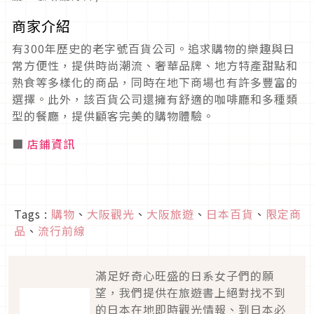
商家介紹
有300年歷史的老字號百貨公司。追求購物的樂趣與日
常方便性，提供時尚潮流、奢華品牌、地方特產甜點和
熟食等多樣化的商品，同時在地下商場也有許多豐富的
選擇。此外，該百貨公司還擁有舒適的咖啡廳和多種類
型的餐廳，提供顧客完美的購物體驗。
■
店鋪資訊
Tags :
購物
、
大阪觀光
、
大阪旅遊
、
日本百貨
、
限定商
品
、
流行前線
滿足好奇心旺盛的日系女子們的願
望，我們提供在旅遊書上絕對找不到
的日本在地即時觀光情報、到日本必