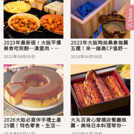
Share
2023年最新版！大阪平價
2023年大阪時尚桑拿推薦
美食吃到飽─漢堡肉、生
五選！來一趟高CP值舒壓
蛋拌飯、義式料理應有盡
療癒行程
2023年06月05日
2023年06月06日
有
2026大阪必買伴手禮土產
大丸百貨心齋橋店餐廳推
25選！特色零食、生活雜
薦，美味日本料理等你來
貨超好買
品嚐
2025年06月11日
2023年05月29日