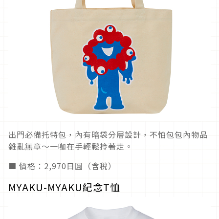
出門必備托特包，內有暗袋分層設計，不怕包包內物品
雜亂無章～一咖在手輕鬆拎著走。
■ 價格：2,970日圓（含稅）
MYAKU-MYAKU紀念T恤