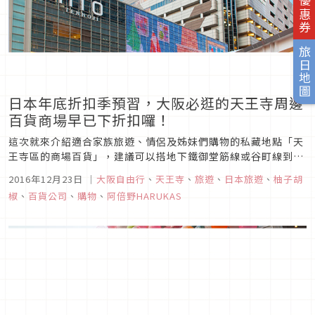
旅日優惠券
旅日地圖
日本年底折扣季預習，大阪必逛的天王寺周邊
百貨商場早已下折扣囉！
這次就來介紹適合家族旅遊、情侶及姊妹們購物的私藏地點「天
王寺區的商場百貨」，建議可以搭地下鐵御堂筋線或谷町線到天
王寺站，出站後左邊是高級近鐵百貨（阿倍野HARUKAS），右
2016年12月23日
｜
大阪自由行
、
天王寺
、
旅遊
、
日本旅遊
、
柚子胡
邊是年輕人流行時尚的天王寺MIO百貨，前面直走則是主打家族
椒
、
百貨公司
、
購物
、
阿倍野HARUKAS
購物的Qs-mall。四周百貨公司圍繞的天王寺站，讓人不逛到腿
軟和買到...