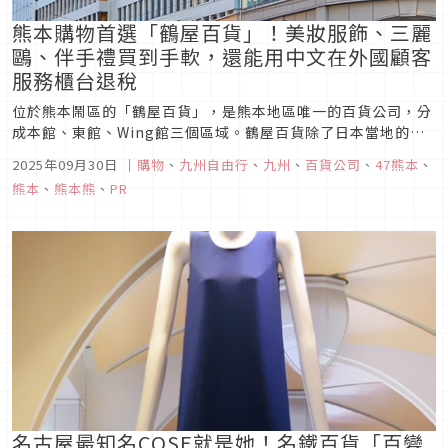
熊本購物首選「鶴屋百貨」！美妝服飾、三麗
鷗、伴手禮買到手軟，還能用中文在外國顧客
服務櫃台退稅
位於熊本鬧區的「鶴屋百貨」，是熊本地區唯一的百貨公司，分
成本館、東館、Wing館三個區域。鶴屋百貨除了日本當地的品
牌之外，也有許多國際精品櫃位，本館地下一樓聚集了熊本限定
2025年09月30日
｜
購物
、
九州自由行
、
九州
、
百貨公司
、
47熊本
、
的土特產與伴手禮，大家熟知的熊本熊辦公室也位在鶴屋百貨店
熊本
、
熊本熊
、
PR
東館一樓。來熊本旅遊想要一站購物，滿足所有需求，來「鶴屋
百貨」準沒錯！
名古屋最知名COSE就是她！名鐵百貨「百變