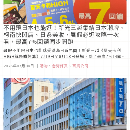
不用飛日本也能逛！新光三越集結日本潮牌、
柯南快閃店、日系美妝，暑假必逛攻略一次
看，最高7%回饋同步開跑
暑假不用飛日本也能感受滿滿日系氛圍！新光三越《夏天卡利
HIGH就是購划算》7月9日至8月13日登場，除了最高7%回饋，
更集結UNDERCOVER、DAIWA PIER39等日本人氣品牌、日本
2026年07月08日
｜
購物
、
台灣好買
、
百貨公司
動漫快閃店、日系美妝新品與BT21限定周邊，打造哈日族不能
錯過的夏日購物攻略。