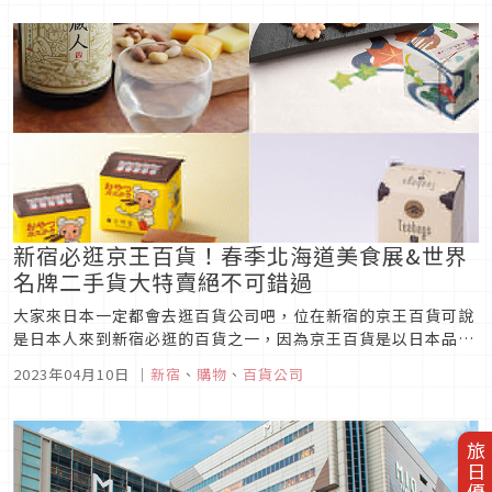
本全國各地的人氣連鎖百貨公司，有順路經過的話不妨看看有什
麼好康優惠可以挖寶...
新宿必逛京王百貨！春季北海道美食展&世界
名牌二手貨大特賣絕不可錯過
大家來日本一定都會去逛百貨公司吧，位在新宿的京王百貨可說
是日本人來到新宿必逛的百貨之一，因為京王百貨是以日本品牌
的產品為主，想要買好一點品質的日貨來這裡就對了！每年春季
2023年04月10日
｜
新宿
、
購物
、
百貨公司
開跑的春季北海道美食展&世界名牌二手貨大特賣是京王百貨最
熱門的活動，不用老遠跑北海道就能夠吃到買到限定的美食，世
界名牌二手貨大特賣更...