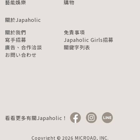
藝能娛樂
購物
關於Japaholic
關於我們
免責事項
寫手招募
Japaholic Girls招募
廣告、合作洽談
關鍵字列表
お問い合わせ
看看更多有關Japaholic！
Copyright © 2026 MICROAD, INC.