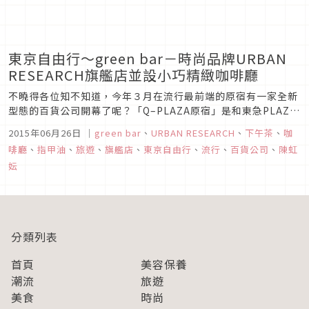
東京自由行～green bar－時尚品牌URBAN
RESEARCH旗艦店並設小巧精緻咖啡廳
不曉得各位知不知道，今年３月在流行最前端的原宿有一家全新
型態的百貨公司開幕了呢？「Q–PLAZA原宿」是和東急PLAZA
同集團的百貨公司，從地下鐵明治神宮站出來往明治通徒步約3
2015年06月26日
｜
green bar
、
URBAN RESEARCH
、
下午茶
、
咖
分鐘。建築外觀時尚顯眼，現代摩登又帶點可愛的感覺代表著整
啡廳
、
指甲油
、
旅遊
、
旗艦店
、
東京自由行
、
流行
、
百貨公司
、
陳虹
個原宿的新風貌。而負責「Q–PLAZA原宿」門面，也就是一樓
妘
的就是「...
分類列表
首頁
美容保養
潮流
旅遊
美食
時尚