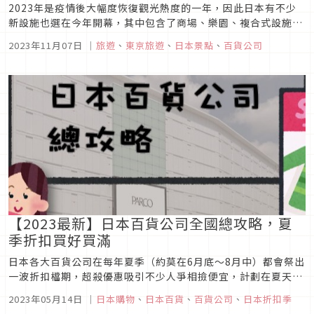
2023年是疫情後大幅度恢復觀光熱度的一年，因此日本有不少
新設施也選在今年開幕，其中包含了商場、樂園、複合式設施和
旅館，光是東京就數不完，這次就讓我們來重點回顧一下今年新
2023年11月07日
｜
旅遊
、
東京旅遊
、
日本景點
、
百貨公司
開幕的日本商業設施，準備好就出門來去踩點吧！
【2023最新】日本百貨公司全國總攻略，夏
季折扣買好買滿
日本各大百貨公司在每年夏季（約莫在6月底～8月中）都會祭出
一波折扣檔期，超殺優惠吸引不少人爭相撿便宜，計劃在夏天時
赴日旅遊的你，不妨也可以趁此機會大肆採購一番，折扣打好打
2023年05月14日
｜
日本購物
、
日本百貨
、
百貨公司
、
日本折扣季
滿打到骨折，絕對會讓你直呼好值得！本次便為你整理出遍佈日