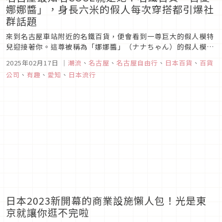
娜娜醬」，身長六米的假人每次穿搭都引爆社
群話題
來到名古屋車站附近的名鐵百貨，便會看到一尊巨大的假人模特
兒迎接著你。這尊被稱為「娜娜醬」（ナナちゃん）的假人模特
兒，其高聳的身姿，不僅成為當地著名的一大地標，娜娜醬隨著
2025年02月17日
｜
潮流
、
名古屋
、
名古屋自由行
、
日本百貨
、
百貨
季節或活動而改變的多樣穿搭，更是成為名鐵百貨的一大特色，
公司
、
有趣
、
愛知
、
日本流行
吸引不少路過的人都會駐足拍照，每一次的精心裝扮，總能成為
網路上的熱門話題，就...
日本2023新開幕的商業設施懶人包！光是東
京就讓你逛不完啦