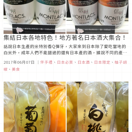
集結日本各地特色！地方著名日本酒大集合！
話說日本生產的米特別香Q彈牙，大家來到日本除了愛吃當地的
白米外，成年人們不能錯過的還有日本產的酒，據說不同的產地
所釀製出的酒都有不同的風味唷!這次柚子胡椒發現到有趣的日
2017年06月07日
｜
伴手禮
、
日本必買
、
日本酒
、
日本限定
、
柚子胡
本地方名酒，迷你瓶裝的容量，很適合買回去自己喝或送人。
椒
、
美食