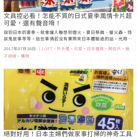
文具控必看！怎能不買的日式夏季風情卡片超
可愛，還有聲音唷！
說到日本的夏季，就會讓人聯想到煙火、夏日祭典、螢火蟲、怪
談鬼故事等等，這些事情若沒有實際來日本體驗過的話，光用言
語是無法體會的，針對這點，日本人想到了一個既可以傳達氣
2017年07月26日
｜
LOFT
、
伴手禮
、
可愛
、
日本雜貨
、
明信片
、
柚
氛，又很有紀念意義的方式，來跟朋友傳達這些事情，那就是將
子胡椒
、
購物
之做成可愛的卡片，不僅可以讓收到的人實際感受到日本的夏日
氛圍，還能透過你想傳達...
絕對好用！日本主婦們做家事打掃的神奇工具