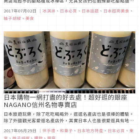
商店或超市的甜點櫃或冰棒區，尤其女孩們在猶豫要吃甜點還是
冰棒時，可別錯過LOTTE推的洋菓子X冰的超人氣商品。
2017年07月02日
｜
冰淇淋
、
日本必買
、
日本話題
、
日本超商美食
、
柚子胡椒
、
美食
日本購物一網打盡的好去處！超好逛的銀座
NAGANO信州名物專賣店
日本旅遊玩樂，除了吃吃喝喝外，逛逛名產店也是很棒的體驗。
除了外國觀光客愛逛名產店外，其實日本人也是很愛逛具有地方
特色的商店，這次在東京銀座發現了信州名物專賣店「銀座
2017年06月29日
｜
伴手禮
、
和菓子
、
日本地方特產
、
日本必買
、
東
NAGANO」，逛完後十分驚艷，店內賣有好多信州地方特色的商
京
、
柚子胡椒
、
購物
、
銀座