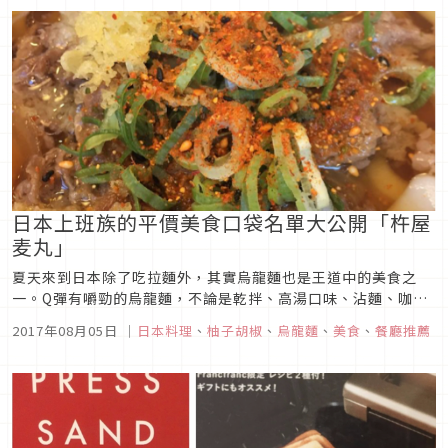
日本上班族的平價美食口袋名單大公開「杵屋
麦丸」
夏天來到日本除了吃拉麵外，其實烏龍麵也是王道中的美食之
一。Q彈有嚼勁的烏龍麵，不論是乾拌、高湯口味、沾麵、咖哩
等吃法，多種的選擇真的讓人欲罷不能，另外實惠的價位，也是
2017年08月05日
｜
日本料理
、
柚子胡椒
、
烏龍麵
、
美食
、
餐廳推薦
日本上班族們的最佳選擇，可說是日本版的平民美食唷!在台灣
最知名的莫屬丸龜製麵，但其實還有另外一家「杵屋麦丸」也是
柚子胡椒大推特推的烏龍...