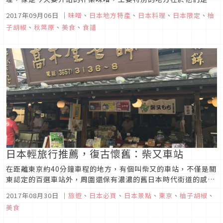
料理放在朴葉上面，再將之放到火爐上烤，當然基底是放上當地
2017年09月06日
｜
味噌
、
日本地方特產
、
日本料理
、
日本限定
、
柚
自產的味噌調味，而燒烤的時候，朴葉的香味會融入到味噌及食
子胡椒
、
秋葉原
、
美食
、
食譜
材中，吃得時候會有個獨特的香味而聞名。
日本輕旅行推薦，復古懷舊：柴又車站
在距離東京約40分鐘車程的地方，有個叫柴又的車站，不僅是關
東認定的百選車站外，周圍還保有濃濃的舊日本時代街道的感
覺，去東京玩時，如果覺得走到哪人都很多，有點快喘不過氣的
2017年08月30日
｜
旅遊
、
日本必買
、
日本景點
、
東京
、
柚子胡椒
、
感覺的話，可以參考柚子胡椒今天要介紹的柴又小清新旅行。
美食