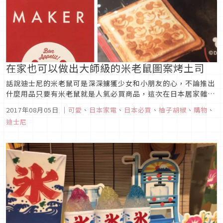
在家也可以做出大師級的米老鼠圖案烤土司
話說迪士尼的米老鼠可是深深擄獲少女和小朋友的心，不論推出
什麼用品只要有米老鼠就是人氣必買商品，這次在日本居家雜貨
專賣店FrancFranc發現一個可愛的米老鼠三明治機，看到這個
2017年08月05日
｜
可愛
、
日本家電
、
日本必買
、
柚子胡椒
、
購物
、
可愛的機器後，又燃起柚子胡椒想在家裡自己做烤吐司的熱情，
迪士尼
接著就讓我們一起來看看這台可愛的小機器吧。