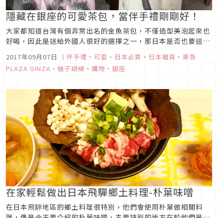
隱藏在銀座的可愛茶包，當伴手禮剛剛好！
大家都知道台灣有個非常出名的金魚茶包，不僅造型美泡起來也
好喝，因此是送給外國人很好的選擇之一，那日本是否也要這樣
可愛的茶包能夠買來送人呢?現在就跟著柚子胡椒文字，來看看
2017年09月07日
｜
伴手禮
、
可愛
、
日本必買
、
日本雜貨
、
東急
有那些可愛的茶包吧!
PLAZA GINZA
、
柚子胡椒
、
購物
、
銀座
在家輕鬆做出日本飛驒鄉土料理-朴葉味噌
在日本飛騨地區的鄉土料理很特別，他們會使用朴葉做相關料
理，像是今天要介紹的朴葉味噌，主要特別的地方在於他們是將