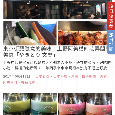
旅日優惠券
旅日地圖
東京街頭隨意的美味！上野阿美橫町巷弄間的
美食「やきとり 文楽」
上野在觀光客界可說是無人不知無人不曉，便宜的藥妝、好吃的
小吃、賞櫻的名所等，一年四季來東京玩根本沒有不把上野放入
行程的理由，而柚子胡椒從大阪搬來東京後，一直都很想來上野
2017年06月17日
｜
日本必吃
、
日本料理
、
東京
、
柚子胡椒
、
美食
、
晃晃，直到最近，終於有空來走踏啦!
阿美横町
、
餐廳推薦