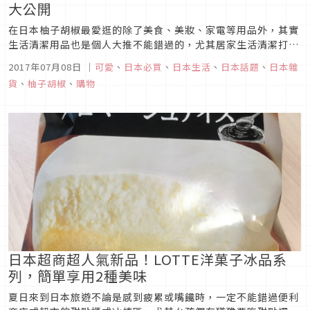
大公開
在日本柚子胡椒最愛逛的除了美食、美妝、家電等用品外，其實
生活清潔用品也是個人大推不能錯過的，尤其居家生活清潔打掃
時，便利的小道具可以減低掃地的時間，又可以輕鬆達到乾淨的
2017年07月08日
｜
可愛
、
日本必買
、
日本生活
、
日本話題
、
日本雜
效果，真的是一舉兩得啊!這次就來介紹大受日本家庭主婦們愛
貨
、
柚子胡椒
、
購物
戴的「激落ち君」系列清潔用品，讓家中不論是客廳、浴室或難
整理的廚房都可以簡單...
日本超商超人氣新品！LOTTE洋菓子冰品系
列，簡單享用2種美味
夏日來到日本旅遊不論是感到疲累或嘴饞時，一定不能錯過便利