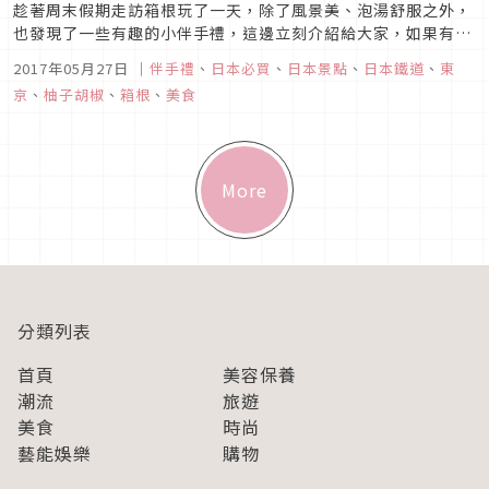
趁著周末假期走訪箱根玩了一天，除了風景美、泡湯舒服之外，
也發現了一些有趣的小伴手禮，這邊立刻介紹給大家，如果有喜
歡的趕快MEMO下來喔!
2017年05月27日
｜
伴手禮
、
日本必買
、
日本景點
、
日本鐵道
、
東
京
、
柚子胡椒
、
箱根
、
美食
More
分類列表
首頁
美容保養
潮流
旅遊
美食
時尚
藝能娛樂
購物