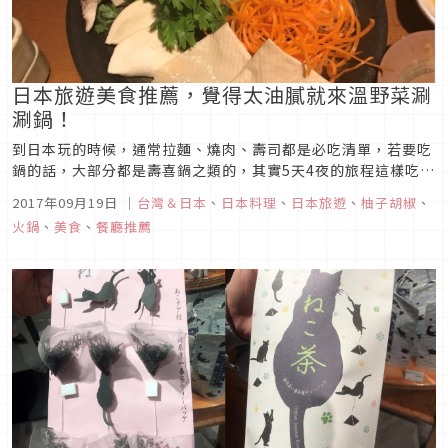
日本旅遊美食推薦，覺得太油膩就來溫野菜涮
涮鍋！
到日本玩的時候，通常拉麵、燒肉、壽司都是必吃清單，若要吃
鍋的話，大部分都是壽喜鍋之類的，其實5天4夜的旅程這樣吃下
來，有時會覺得有點油膩，對身體負擔很大，因此，柚子胡椒建
2017年09月19日
｜
台灣＆日本
、
日本料理
、
日本旅遊
、
柚子胡椒
、
議大家，可以在美食清單中排個涮涮鍋，讓腸胃休息一下，而今
火鍋
、
美食
、
餐廳推薦
天柚子胡椒就要介紹一間個人覺得還不錯吃的涮涮鍋-溫野菜。