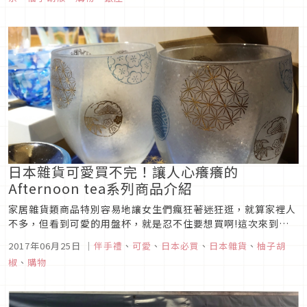
品，就讓柚子胡椒來分享一下這個可以買遍信州名物的好去處。
日本雜貨可愛買不完！讓人心癢癢的
Afternoon tea系列商品介紹
家居雜貨類商品特別容易地讓女生們瘋狂著迷狂逛，就算家裡人
不多，但看到可愛的用盤杯，就是忍不住要想買啊!這次來到
Afternoon tea逛逛，想到雖然前陣子這個品牌在台灣暫時撤櫃
2017年06月25日
｜
伴手禮
、
可愛
、
日本必買
、
日本雜貨
、
柚子胡
了，但喜歡Afternoon tea商品的人，還是可以到日本逛逛。
椒
、
購物