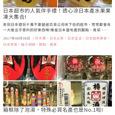
日本超市的人氣伴手禮！透心涼日本產水果果
凍大集合!
來到日本遊玩千萬不要錯過百貨公司地下街的超市，常常都會有
一大推出乎意料的好東西唷!像是日本當地產的甜點、青菜、水
果、鮮奶等食物，但對於觀光客來說，買生食回去想吃也無法處
2017年06月06日
｜
伴手禮
、
日本必買
、
日本生活
、
日本超商美食
、
理，想買回台灣送人會自己吃也無法，但這次柚子胡椒發現了一
日本零食
、
柚子胡椒
、
甜點
、
美食
個可以帶回台灣的東西，那就是日本產的水果果凍。光看到一袋
袋新鮮水果製成的果凍...
箱根除了泡湯，特殊必買名產也是No.1啦!