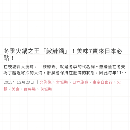
冬季火鍋之王「鮟鱇鍋」！美味7寶來日本必
點！
在茨城縣大洗町，「鮟鱇鍋」就是冬季的代名詞。鮟鱇魚在冬天
為了越過寒冷的大海，肝臟會保持在肥滿的狀態，因此每年11月
～3月為鮟鱇魚最美味的時期。
2015年12月23日
｜
北海道
、
宮城縣
、
日本旅遊
、
東京自由行
、
火
鍋
、
美食
、
群馬縣
、
茨城縣