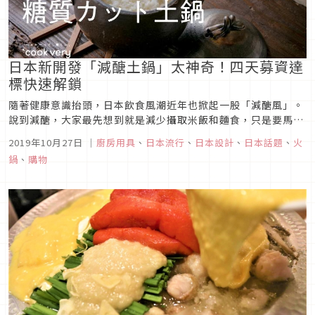
日本新開發「減醣土鍋」太神奇！四天募資達
標快速解鎖
隨著健康意識抬頭，日本飲食風潮近年也掀起一股「減醣風」。
說到減醣，大家最先想到就是減少攝取米飯和麵食，只是要馬上
捨棄飯麵的口感和飲食習慣真的好難！看準大眾想減醣又要美味
2019年10月27日
｜
廚房用具
、
日本流行
、
日本設計
、
日本話題
、
火
的心理，日本三重縣老牌陶器「studio noa」研發出這款「減
鍋
、
購物
醣土鍋」，據說煮出來的米飯能較一般電鍋有效減少約17%的醣
分，於日本...