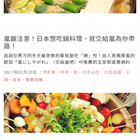
嵐飯注意！日本想吃鍋料理，就交給嵐為你帶
路！
話說在寒冷的冬天最想做的事就是吃「鍋」啦！由人氣偶像嵐的
節目『嵐にしやがれ』（交給嵐吧）中推薦的五家新感覺鍋料
理，並與來賓綾野剛展開答題爭奪戰，到底是什麼樣的美味讓人
2017年01月29日
｜
傑尼斯
、
咪呀
、
嵐
、
日本必吃
、
日本話題
、
火
拼得你死我活的呢？此次，就交給嵐為我們解答吧！
鍋
、
美食
、
餐廳推薦