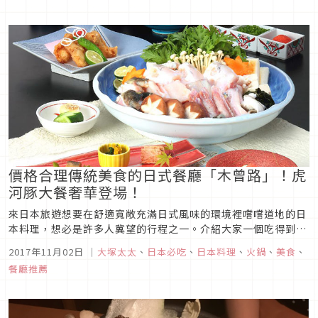
價格合理傳統美食的日式餐廳「木曾路」！虎
河豚大餐奢華登場！
來日本旅遊想要在舒適寬敞充滿日式風味的環境裡嚐嚐道地的日
本料理，想必是許多人冀望的行程之一。介紹大家一個吃得到價
格合理傳統美味的日式餐廳「木曾路」，現在秋冬之際還有美味
2017年11月02日
｜
大塚太太
、
日本必吃
、
日本料理
、
火鍋
、
美食
、
夢幻的虎河豚（とらふぐ）料理隆重登場，有機會在來日本旅遊
餐廳推薦
的朋友們，可以來「木曾路」品嚐一下日本道地的各種定食套餐
與宴會料理。