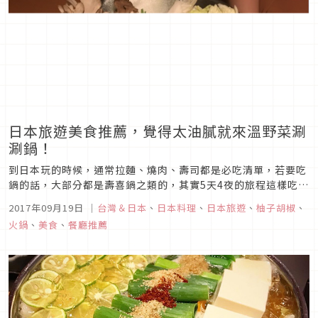
日本旅遊美食推薦，覺得太油膩就來溫野菜涮
涮鍋！
到日本玩的時候，通常拉麵、燒肉、壽司都是必吃清單，若要吃
鍋的話，大部分都是壽喜鍋之類的，其實5天4夜的旅程這樣吃下
來，有時會覺得有點油膩，對身體負擔很大，因此，柚子胡椒建
2017年09月19日
｜
台灣＆日本
、
日本料理
、
日本旅遊
、
柚子胡椒
、
議大家，可以在美食清單中排個涮涮鍋，讓腸胃休息一下，而今
火鍋
、
美食
、
餐廳推薦
天柚子胡椒就要介紹一間個人覺得還不錯吃的涮涮鍋-溫野菜。