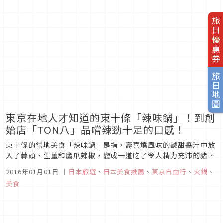
以說是美肌鍋代表的就是豆奶鍋。一般認為它富含了與女性荷爾
蒙有類似功效的大豆異...
旅日優惠券
旅日地圖
東京在地人才知道的東十條「辣味鍋」！到創
始店「TON八」品嚐辣勁十足的口感！
東十條的當地美食「辣味鍋」是指，壽喜燒風味的鹹甜醬汁中放
入了蒜頭、生薑和鷹爪辣椒，變成一道吃了令人精力充沛的豬肉
豆腐鍋。鍋裡有豬肉和豆腐，而且可以品嚐到青蔥和小黃瓜的清
2016年01月01日
｜
日本旅遊
、
日本美食推薦
、
東京自由行
、
火鍋
、
脆口感，還有鹹甜醬汁隨後而來的辛辣後勁和蒜頭所帶來的衝擊
美食
性辣勁，這就是非常下飯的「辣味鍋」。