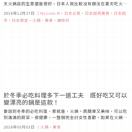
天火鍋店的生意還是很好，日本人就比較沒有辦法在夏天吃火
鍋。雖然日本人吃火鍋的頻率沒台灣人那麼高，但是他們的火鍋
2016年12月27日
｜
Nozomi.M
、
日本必買
、
日本超商美食
、
日本超
湯底真的是百百種，每次回去日本都會忍不住買好多回來台灣。
市
、
日本限定
、
火鍋
、
美食
、
調味料
逛日本超市當然也就要不能錯過這些必買的日本火鍋湯底！
於冬季必吃料理多下一道工夫 既好吃又可以
變漂亮的鍋是這款！
要說到冬季的必吃料理，那就是，火鍋。既簡單又美味，可以吃
到滿滿的蔬菜，很健康，一整個完全討女性喜歡。如果在火鍋的
湯頭以及食材的種類多下一道工夫的話，就也可以產生美肌的功
2016年03月03日
｜
火鍋
、
美食
效。讓我將推薦組合介紹給您。■美肌的強力夥伴 豆奶鍋也可