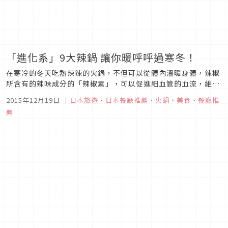
「進化系」9大辣鍋 讓你暖呼呼過寒冬！
在寒冷的冬天吃熱辣辣的火鍋，不但可以從體內溫暖身體，辣椒
所含有的辣味成分的「辣椒素」，可以促進細血管的血流，維持
體溫以及促進脂肪的代謝，具有防止肥胖的効果喔。
2015年12月19日
｜
日本旅遊
、
日本餐廳推薦
、
火鍋
、
美食
、
餐廳推
薦