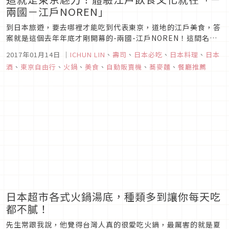
兩國－江戶NOREN」
到日本旅遊，要去哪裡才能吃到代表東京，道地的江戶美食，答
案就是這個去年年底才剛開幕的-兩國-江戶NOREN！這間名叫-
兩國-江戶NOREN的複合式美食廣場，是將舊的兩國車站，外表
2017年01月14日
｜
ICHUN LIN
、
壽司
、
日本必吃
、
日本料理
、
日本
重新再現當時的風貌，裡面則是集結了12間代表性的餐廳，等著
酒
、
東京自由行
、
火鍋
、
美食
、
自動販賣機
、
蕎麥麵
、
餐廳推薦
大家來體驗江戶的飲食文化。
日本超市各式火鍋湯底，種類多到讓你每天吃
都不膩！
先生常跟我說，他覺得台灣人真的很愛吃火鍋，最厲害的就是夏