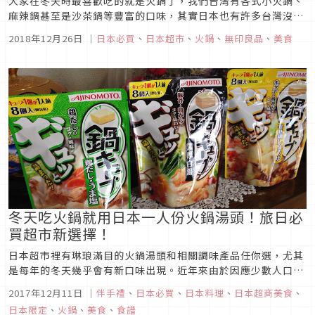
大家在冬天時最喜歡吃的就是火鍋了，我們台灣有各式小火鍋、
麻辣鍋甚至是沙茶鍋等豐富的口味，其實日本也有許多台灣沒有
的美味鍋物選擇，像是超市販售的常溫鍋底包，還有店面所推出
2018年12月26日
｜
日本必買
、
日本超市
、
火鍋
、
無印良品
、
美食
的濃縮湯底都相當受到日本人的喜愛，極力推薦大家嘗試看看不
一樣的風味，尤其常溫攜帶保存都很方便，日本的冬季伴手禮可
別漏掉它囉！
冬天吃火鍋就用日本一人份火鍋湯頭！旅日必
買超市新選擇！
日本超市裡有琳琅滿目的火鍋湯頭和相關調味產品任你選，尤其
是每年的冬天幾乎會有新口味出現。近年來由於因應少數人口和
一個人居住的需求，這種一人份包裝的火鍋湯頭也愈來愈流行。
2017年12月11日
｜
伴手禮
、
日本必買
、
日本料理
、
日本超商美食
、
此外，一人份的包裝方式方便又衛生，不會有拆開後用不完的煩
日本限定
、
火鍋
、
美食
、
食譜
惱，建議來日本逛超市時可以帶幾包回家。