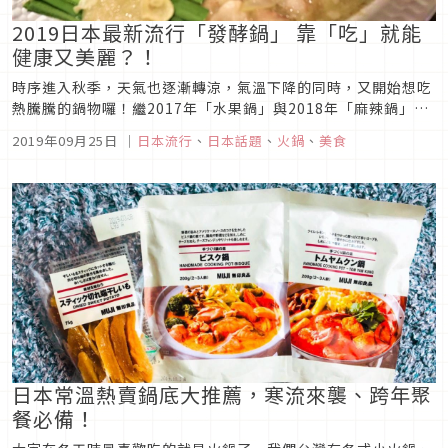
2019日本最新流行「發酵鍋」 靠「吃」就能
健康又美麗？！
時序進入秋季，天氣也逐漸轉涼，氣溫下降的同時，又開始想吃
熱騰騰的鍋物囉！繼2017年「水果鍋」與2018年「麻辣鍋」
後，近期日本美食網站GURUNAVI（ぐるなび）發表今年的流行
2019年09月25日
｜
日本流行
、
日本話題
、
火鍋
、
美食
火鍋，就是「發酵鍋」！據說光是查詢「發酵」的搜尋次數，近
兩年就成長4.5倍之多，尤其受到女性族群的關注，到底「發酵
鍋」的魅...
日本常溫熱賣鍋底大推薦，寒流來襲、跨年聚
餐必備！