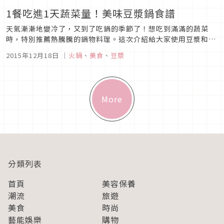
1餐吃進1天蔬菜量！美味豆漿鍋食譜
天氣漸漸地變冷了，又到了吃鍋的季節了！想吃到滿滿的蔬菜
時，特別推薦熱騰騰的鍋物料理。這次介紹給大家使用豆漿和芝
麻醬，富有濃厚口感的湯頭。
2015年12月18日
｜
火鍋
、
美食
、
豆漿
More
分類列表
首頁
美容保養
潮流
旅遊
美食
時尚
藝能娛樂
購物