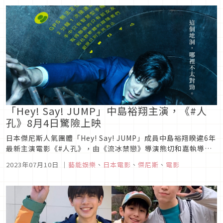
「Hey! Say! JUMP」中島裕翔主演，《#人
孔》8月4日驚險上映
日本傑尼斯人氣團體「Hey! Say! JUMP」成員中島裕翔睽違6年
最新主演電影《#人孔》，由《流冰禁戀》導演熊切和嘉執導，
《假面飯店系列》編劇家岡田道尚全新原創劇本，講述人生順遂
2023年07月10日
｜
藝能娛樂
、
日本電影
、
傑尼斯
、
電影
的川村俊介（中島裕翔 飾），在結婚前一晚不慎掉入下水道，瞬
間從幸福的頂端跌落谷底，想盡辦法要逃離這個危險之地的川
村，在...