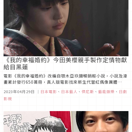
《我的幸福婚約》今田美櫻親手製作定情物獻
給目黑蓮
電影《我的幸福婚約》改編自顎木亞玖彌暢銷輕小說，小說及漫
畫累計發行650萬冊，真人版電影找來新生代當紅偶像團體
Snow Man成員目黑蓮和福岡美少女今田美櫻攜手，分別飾演男
2023年04月29日
｜
日本電影
、
日本藝人
、
傑尼斯
、
藝能娛樂
、
日劇
女主角清霞與美世。對於這部集浪漫唯美與奇幻動作於一身的作
影視
品，兩人也特別錄製影片向觀眾催票，「本片講述一位擁有特殊
力量，孤獨的軍隊...