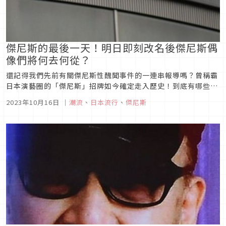
傑尼斯的最後一天！明日即刻改名後傑尼斯偶
像們將何去何從？
還記得我們先前有關傑尼斯性醜聞事件的一連串報導嗎？曾稱霸
日本演藝圈的「傑尼斯」招牌如今確定走入歷史！到底有哪些團
體與頻道將更改名稱，又有哪些藝人決定出走？今天就讓我們一
2023年10月16日
｜
潮流
、
日本流行
、
傑尼斯
起來關注偶像們的後續動向吧！