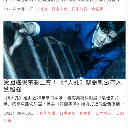
報告中更明確指出，強尼長達四十多年的犯行之所以始終被隱蔽
2023年09月07日
｜
潮流
、
日本文化
、
日本流行
、
傑尼斯
而無法浮上檯面，已故的傑尼斯董事長瑪麗喜多川的包庇與縱
容，以及整個事務所的不作為，都難辭其咎
受困逃脫電影正夯！《#人孔》緊張刺激帶入
感超強
《#人孔》是由近20年來日本唯一獲得莫斯科影展「最佳影片
獎」的導演熊切和嘉，攜手《假面飯店》編劇打造的全新原創逃
脫電影，並受邀參加第73屆柏林國際影展「特別部門」。電影找
2023年08月09日
｜
藝能娛樂
、
日本電影
、
傑尼斯
、
日本藝人
、
日劇
來「Hey! Say! JUMP」人氣成員中島裕翔領銜主演，因驚險刺
影視
激的求救過程，以及兩分鐘一次的危機戲碼，在上映前就受到廣
大關注...