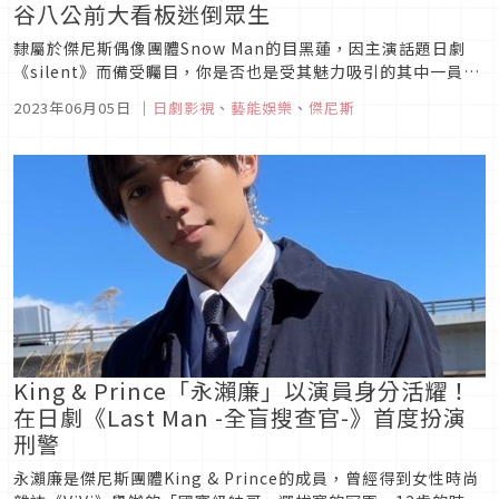
谷八公前大看板迷倒眾生
隸屬於傑尼斯偶像團體Snow Man的目黑蓮，因主演話題日劇
《silent》而備受矚目，你是否也是受其魅力吸引的其中一員
呢？他所最新代言的「KIRIN 午後紅茶」將在6月5日到6月15日
2023年06月05日
｜
日劇影視
、
藝能娛樂
、
傑尼斯
這段期間於涉谷車站外放置大型屋外廣告，今天推特上就已經有
粉絲興奮曬出現場照片，也有人直呼：「好想現在就跳上車去找
他...
King & Prince「永瀨廉」以演員身分活耀！
在日劇《Last Man -全盲搜查官-》首度扮演
刑警
永瀨廉是傑尼斯團體King & Prince的成員，曾經得到女性時尚