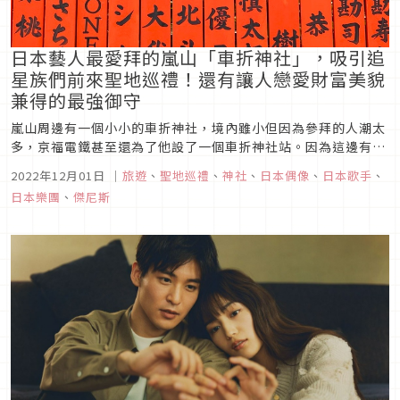
日本藝人最愛拜的嵐山「車折神社」，吸引追
星族們前來聖地巡禮！還有讓人戀愛財富美貌
兼得的最強御守
嵐山周邊有一個小小的車折神社，境內雖小但因為參拜的人潮太
多，京福電鐵甚至還為了他設了一個車折神社站。因為這邊有日
本少見的藝能神社，因此幾乎所有在日本演藝圈的名人都會來這
2022年12月01日
｜
旅遊
、
聖地巡禮
、
神社
、
日本偶像
、
日本歌手
、
邊參拜，也成了日本迷妹的朝聖之地，大家都想來和寫有偶像的
日本樂團
、
傑尼斯
名字的玉垣拍照。來此參拜除了尋找偶像的蹤跡之外，這邊還有
販售才色兼備、金滿美...