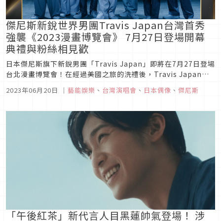
傑尼斯新銳世界男團Travis Japan台灣首秀
強襲《2023漫畫博覽會》 7月27日登場開幕
典禮與粉絲相見歡
日本傑尼斯旗下新銳男團「Travis Japan」即將在7月27日登場
台北漫畫博覽會！在經過美國之旅的洗禮後，Travis Japan在
2022年10月於Capitol Records主流出道，並積極拓展海外活
2023年06月20日
｜
藝能娛樂
、
台灣演唱會
、
日本偶像
、
傑尼斯
動，去年底也曾前往新加坡及香港演出。而今年他們終於要首次
來台！第一站就是《2023漫畫博覽...
「午後紅茶」新代言人目黑蓮帥氣登場！ 涉