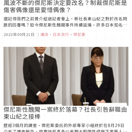
風波不斷的傑尼斯決定要改名？制裁傑尼斯是
傷害偶像還是愛惜偶像？
還記得我們之前曾介紹過記者會上，新社長東山紀之對於改名問
題的回覆嗎？如今傑尼斯性醜聞事件持續延燒，許多日本知名企
業紛紛決定終止長年的合作，連NHK也開始考慮結束傑尼斯Jr.
2023年09月21日
｜
潮流
、
日本流行
、
傑尼斯
的相關節目，年底紅白歌合戰的演出名單也可預見將大受影響。
眼見批評聲浪遲遲沒有平緩的跡象反而日漸高漲，傑尼斯事務所
於19日召開董事...
傑尼斯性醜聞一案終於落幕？社長引咎辭職由
東山紀之接棒
歷經3個月的調查，傑尼斯委託的外部專家小組終於在8月29日
公布了調查報告，證實強尼喜多川長期大範圍性侵旗下男藝人。