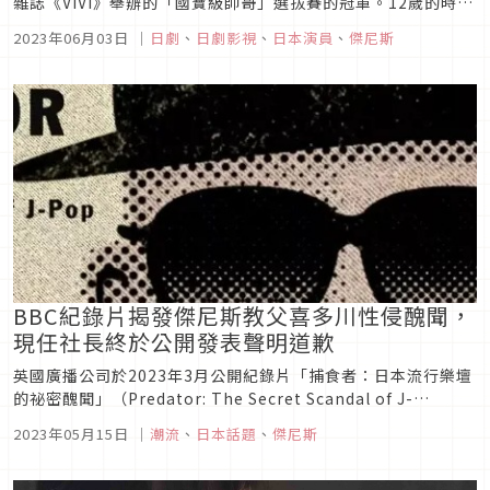
雜誌《ViVi》舉辦的「國寶級帥哥」選拔賽的冠軍。12歲的時
候，母親瞞著永瀨廉把履歷表寄到傑尼斯事務所，經過面試後順
2023年06月03日
｜
日劇
、
日劇影視
、
日本演員
、
傑尼斯
利被錄取。2018年5月23日，King & Prince發行單曲《灰姑娘
女孩》（シンデレラガール）正式組團出道。不...
BBC紀錄片揭發傑尼斯教父喜多川性侵醜聞，
現任社長終於公開發表聲明道歉
英國廣播公司於2023年3月公開紀錄片「捕食者：日本流行樂壇
的祕密醜聞」（Predator: The Secret Scandal of J-
Pop），揭發已故創辦人強尼喜多川長期性侵旗下男藝人的駭人
2023年05月15日
｜
潮流
、
日本話題
、
傑尼斯
醜聞，引發國際關注。面對多名當年受害者的出面指控，現任社
長藤島茱莉景子終於在5月14日，於傑尼斯官網...