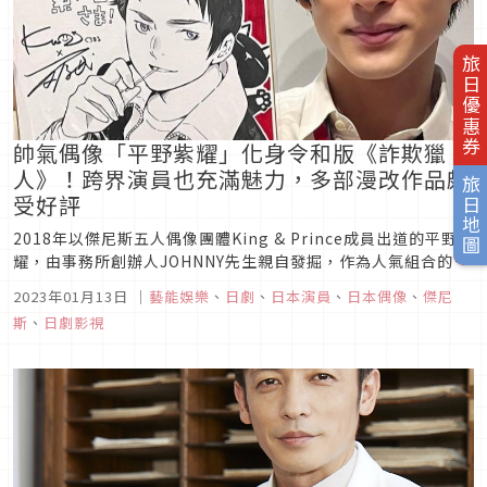
旅日優惠券
帥氣偶像「平野紫耀」化身令和版《詐欺獵
人》！跨界演員也充滿魅力，多部漫改作品頗
旅日地圖
受好評
2018年以傑尼斯五人偶像團體King & Prince成員出道的平野紫
耀，由事務所創辦人JOHNNY先生親自發掘，作為人氣組合的
Center深受粉絲喜愛，低沉又沙啞的聲音是一大特色。除了唱
2023年01月13日
｜
藝能娛樂
、
日劇
、
日本演員
、
日本偶像
、
傑尼
歌跳舞，平野紫耀也以演員身分活躍，在綜藝節目上面天然的形
斯
、
日劇影視
象與無厘頭的發言，每次都能引發話題。如今25歲的平野紫...