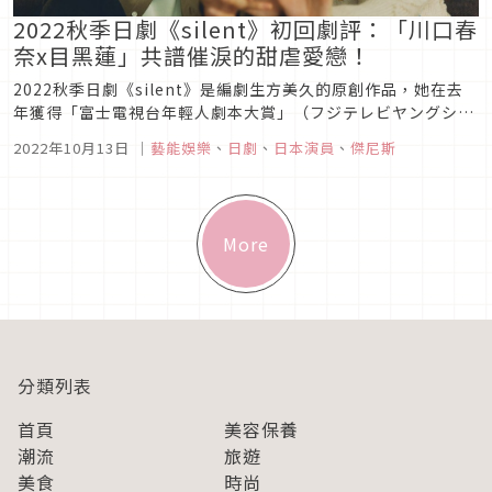
2022秋季日劇《silent》初回劇評：「川口春
奈x目黑蓮」共譜催淚的甜虐愛戀！
2022秋季日劇《silent》是編劇生方美久的原創作品，她在去
年獲得「富士電視台年輕人劇本大賞」（フジテレビヤングシナ
リオ大賞），得獎後就從護理師轉職為編劇，初試啼聲便一鳴驚
2022年10月13日
｜
藝能娛樂
、
日劇
、
日本演員
、
傑尼斯
人。本劇由《打扮的戀愛是有理由的》的川口春奈，攜手《被擦
掉的初戀》的目黑蓮，描寫兩人從高中時代開始，橫跨八年的甜
虐愛戀。
More
分類列表
首頁
美容保養
潮流
旅遊
美食
時尚