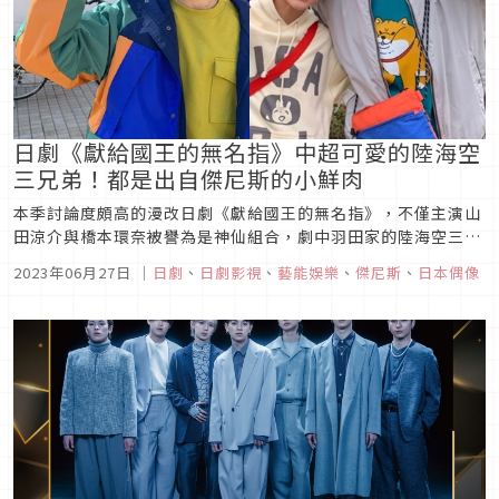
日劇《獻給國王的無名指》中超可愛的陸海空
三兄弟！都是出自傑尼斯的小鮮肉
本季討論度頗高的漫改日劇《獻給國王的無名指》，不僅主演山
田涼介與橋本環奈被譽為是神仙組合，劇中羽田家的陸海空三兄
弟的可愛表現也受到許多關注，而他們三位其實也都是出身自傑
2023年06月27日
｜
日劇
、
日劇影視
、
藝能娛樂
、
傑尼斯
、
日本偶像
尼斯事務所的藝人，現在就一起來認識他們吧！