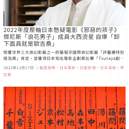
2022年度壓軸日本懸疑電影《邪惡的孩子》
傑尼斯「浪花男子」成員大西流星 自爆「卸
下面具就是歐吉桑」
榮獲世界三大奇幻影展之一的葡萄牙國際奇幻影展「評審團特別
提及獎」肯定，並獲得日本知名電影企劃案比賽「Tsutaya創作
者計畫」亞軍的電影《邪惡的孩子》，即將在12月30日於台灣
2022年12月17日
｜
藝能娛樂
、
日本電影
、
日劇影視
、
日本演員
、
傑
驚悚獻映。本片是導演暨編劇片岡翔耗時多年，成功將本片搬上
尼斯
大銀幕的年度懸疑壓軸力作，除了玉木宏、櫻井友紀表現出不同
於小螢幕的「...