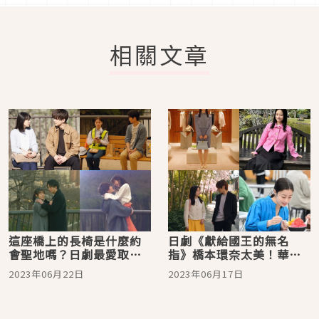
相關文章
這座橋上的長椅是什麼約
日劇《獻給國王的無名
會聖地嗎？日劇最愛取景
指》橋本環奈太美！華麗
地「目黒川のなかめ公園
又不俗氣的Queen風格穿
2023年06月22日
2023年06月17日
橋」
搭學起來