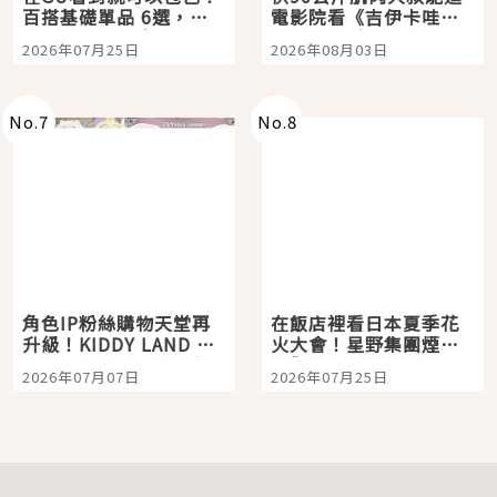
百搭基礎單品 6選，閉
電影院看《吉伊卡哇》
眼全收也不心疼
嗎？日本重金屬樂團
2026年07月25日
2026年08月03日
「打首」會長與nagano
老師一同給出了答案
No.
7
No.
8
角色IP粉絲購物天堂再
在飯店裡看日本夏季花
升級！KIDDY LAND 原
火大會！星野集團煙火
宿店吉伊卡哇迎客，新
景觀飯店6選，讓你不用
2026年07月07日
2026年07月25日
開幕 OMOKADO 店3分
人擠人悠閒欣賞
即達