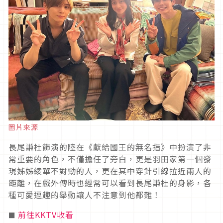
圖片來源
長尾謙杜飾演的陸在《獻給國王的無名指》中扮演了非
常重要的角色，不僅擔任了旁白，更是羽田家第一個發
現姊姊綾華不對勁的人，更在其中穿針引線拉近兩人的
距離，在戲外傳時也經常可以看到長尾謙杜的身影，各
種可愛逗趣的舉動讓人不注意到他都難！
前往KKTV收看
■