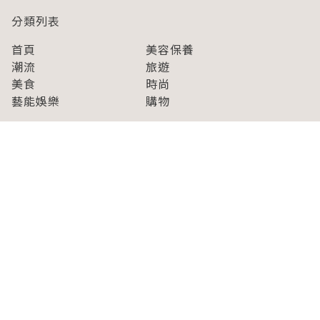
分類列表
首頁
美容保養
潮流
旅遊
美食
時尚
藝能娛樂
購物
關於Japaholic
關於我們
免責事項
寫手招募
Japaholic Girls招募
廣告、合作洽談
關鍵字列表
お問い合わせ