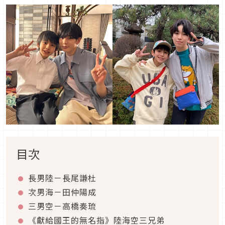
目次
長男陸－長尾謙杜
次男海－田仲陽成
三男空－高橋奏琉
《獻給國王的無名指》陸海空三兄弟