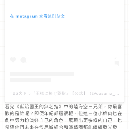
在 Instagram 查看這則貼文
TBS火ドラ『王様に捧ぐ薬指』【公式】（@ousama_tbs）分享的貼文
看完《獻給國王的無名指》中的陸海空三兄弟，你最喜
歡的是誰呢？即便年紀都還很輕，但這三位小鮮肉也在
劇中努力扮演好自己的角色，展現出更多樣的自己，也
希望他們未來在傑尼斯組合和演藝圈都能繼續發光發