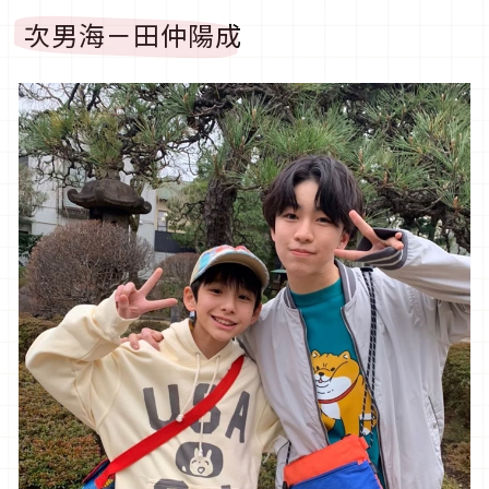
次男海－田仲陽成