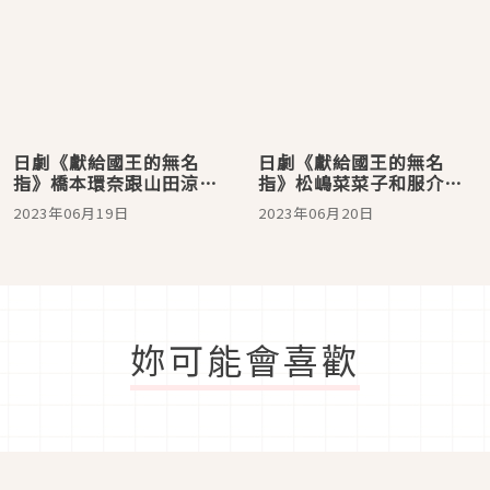
日劇《獻給國王的無名
日劇《獻給國王的無名
指》橋本環奈跟山田涼介
指》松嶋菜菜子和服介
的情侶睡衣！不只好穿可
紹！不只好看更是根據劇
2023年06月19日
2023年06月20日
愛更出自日本老字號品牌
情精心打造的安排
妳可能會喜歡