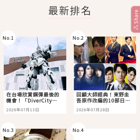
最新排名
Share
No.
1
No.
2
在台場欣賞鋼彈最後的
回顧大師經典！東野圭
機會！「DiverCity
吾原作改編的10部日本
Tokyo Plaza」搭船、
影視作品推薦
2026年07月13日
2026年07月28日
購物、美食及夜景，一
次全體驗
No.
3
No.
4