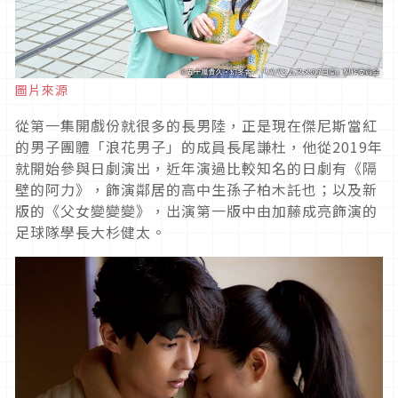
圖片來源
從第一集開戲份就很多的長男陸，正是現在傑尼斯當紅
的男子團體「浪花男子」的成員長尾謙杜，他從2019年
就開始參與日劇演出，近年演過比較知名的日劇有《隔
壁的阿力》，飾演鄰居的高中生孫子柏木託也；以及新
版的《父女變變變》，出演第一版中由加藤成亮飾演的
足球隊學長大杉健太。