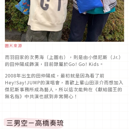
圖片來源
而羽田家的次男海（上圖右），則是由小傑尼斯（Jr.）
的田仲陽成飾演，目前隸屬於Go! Go! Kids。
2008年出生的田仲陽成，最初就是因為看了前
Hey!Say!JUMP的演唱會，喜歡上輩山田涼介而想加入
傑尼斯事務所成為藝人，所以這次能夠在《獻給國王的
無名指》中共演也感到非常開心！
三男空－高橋奏琉