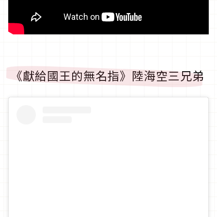
《獻給國王的無名指》陸海空三兄弟