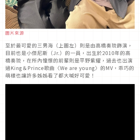
圖片來源
至於最可愛的三男海（上圖左）則是由高橋奏琉飾演，
目前也是小傑尼斯（Jr.）的一員，出生於2010年的高
橋奏琉，在所內憧憬的前輩則是平野紫耀，過去也出演
過King＆Prince歌曲〈We are young〉的MV，乖巧的
萌樣也讓許多姊姊看了都大喊好可愛！