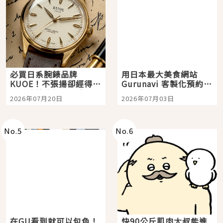
必買日系腕錶品牌
用日本最大美食網站
KUOE！不張揚卻經得起
Gurunavi 客製化預約九
時間洗鍊的經典之作五
大都市餐廳，打造專屬
2026年07月20日
2026年07月03日
選
美食體驗！
No.
5
No.
6
在GU看到就可以包色！
快90公斤肌肉大叔能進