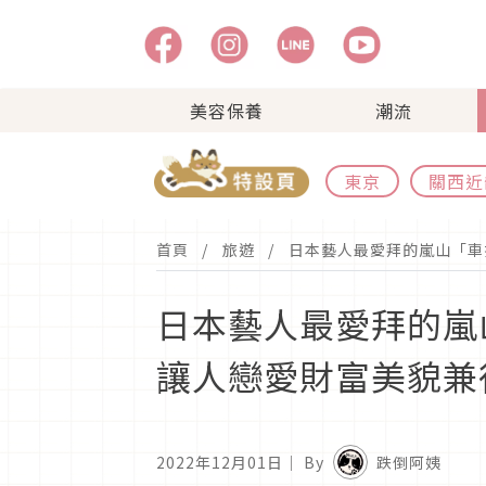
美容保養
潮流
東京
關西近
首頁
旅遊
日本藝人最愛拜的嵐山「車
日本藝人最愛拜的嵐
讓人戀愛財富美貌兼
2022年12月01日
｜ By
跌倒阿姨