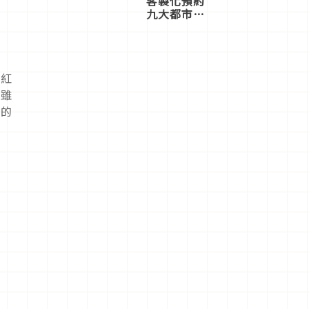
客製化預約
九大都市餐
廳，打造專
屬美食體
驗！
成紅
。雖
確的