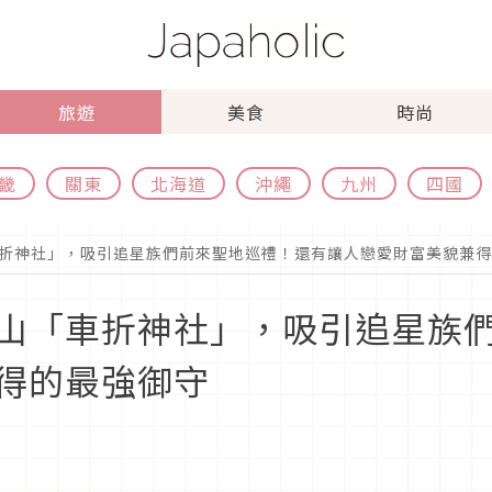
旅遊
美食
時尚
畿
關東
北海道
沖繩
九州
四國
折神社」，吸引追星族們前來聖地巡禮！還有讓人戀愛財富美貌兼得
山「車折神社」，吸引追星族
得的最強御守