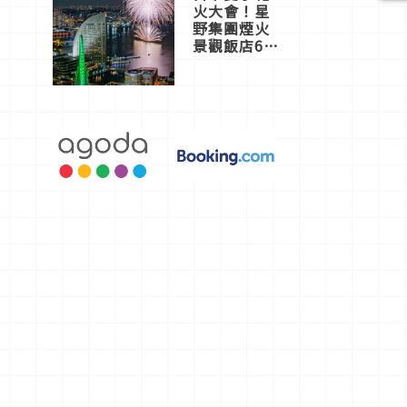
火大會！星
野集團煙火
景觀飯店6
選，讓你不
用人擠人悠
閒欣賞