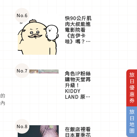
No.
6
快90公斤肌
肉大叔能進
電影院看
《吉伊卡
哇》嗎？日
本重金屬樂
團「打首」
會長與
nagano老師
一同給出了
No.
7
角色IP粉絲
旅日優惠券
答案
購物天堂再
升級！
KIDDY
他的
LAND 原宿
店吉伊卡哇
境內
迎客，新開
旅日地圖
幕
OMOKADO
店3分即達
No.
8
在飯店裡看
日本夏季花