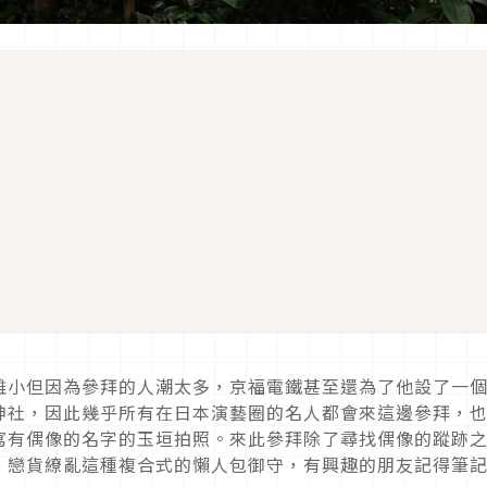
雖小但因為參拜的人潮太多，京福電鐵甚至還為了他設了一
神社，因此幾乎所有在日本演藝圈的名人都會來這邊參拜，
寫有偶像的名字的玉垣拍照。來此參拜除了尋找偶像的蹤跡
、戀貨繚亂這種複合式的懶人包御守，有興趣的朋友記得筆