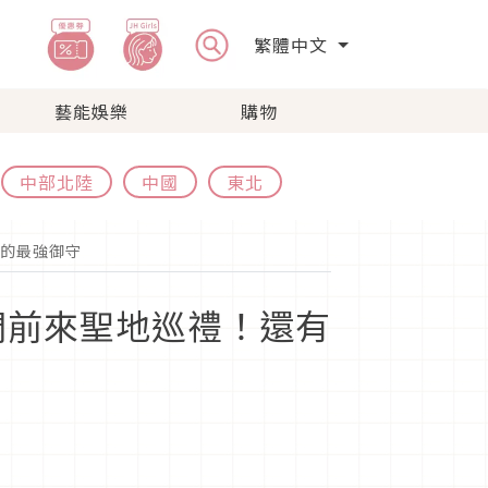
繁體中文
藝能娛樂
購物
中部北陸
中國
東北
的最強御守
們前來聖地巡禮！還有