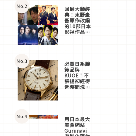
體驗
No.
2
回顧大師經
典！東野圭
吾原作改編
的10部日本
影視作品推
薦
No.
3
必買日系腕
錶品牌
KUOE！不
張揚卻經得
起時間洗鍊
的經典之作
五選
No.
4
用日本最大
美食網站
Gurunavi