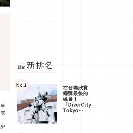
最新排名
No.
1
在台場欣賞
鋼彈最後的
機會！
「DiverCity
個車
Tokyo
也成
Plaza」搭
之
船、購物、
記起
美食及夜
景，一次全