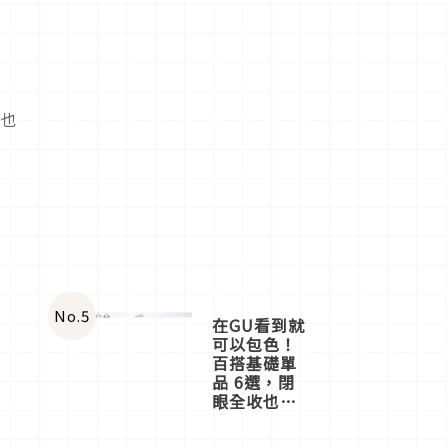
神
，也
No.
5
在GU看到就
可以包色！
百搭基礎單
品 6選，閉
眼全收也不
心疼