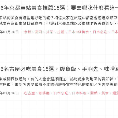
026年京都車站美食推薦15選！要去哪吃什麼看
車站的美食有哪些是必吃的呢？相信大家在旅程中都常會經過京都車
就要在京都車站找餐廳啦！但說到京都車站以及車站附近美食的話，
5年03月26日
｜
京都
、
壽司
、
抹茶
、
拉麵
、
日本B級美食
、
日本必吃
、
日
026名古屋必吃美食15選，鰻魚飯、手羽先、味
東或關西旅遊時，有的人也會選擇順道一訪地處東海地區的愛知縣，
古屋市。來到名古屋當然不能錯過許多富有特色的愛知／名古屋美食
代表料理，在名古屋都能找到不少必吃餐廳。不過到底要吃哪一家餐廳
5年03月26日
｜
名古屋
、
咖啡廳
、
日本必吃
、
日本料理
、
甜點
、
美食
、
鰻