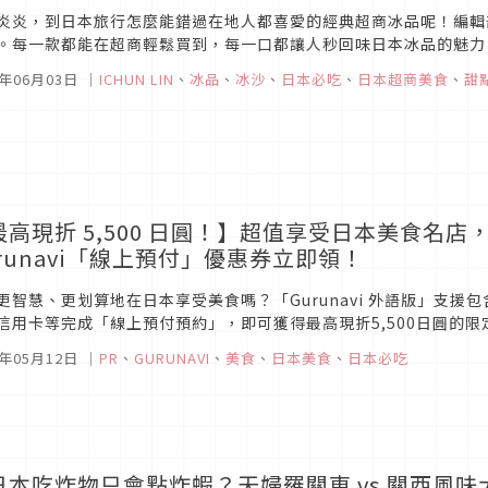
炎炎，到日本旅行怎麼能錯過在地人都喜愛的經典超商冰品呢！編輯
。每一款都能在超商輕鬆買到，每一口都讓人秒回味日本冰品的魅力
都能滿足你的需求，出發前先筆記起來！
6年06月03日
｜
ICHUN LIN
、
冰品
、
冰沙
、
日本必吃
、
日本超商美食
、
甜
最高現折 5,500 日圓！】超值享受日本美食名店
urunavi「線上預付」優惠券立即領！
更智慧、更划算地在日本享受美食嗎？「Gurunavi 外語版」支
信用卡等完成「線上預付預約」，即可獲得最高現折5,500日圓的
閡或當天結帳的繁瑣，優雅地在人氣餐廳的座位用餐吧！
6年05月12日
｜
PR
、
GURUNAVI
、
美食
、
日本美食
、
日本必吃
日本吃炸物只會點炸蝦？天婦羅關東 vs 關西風味