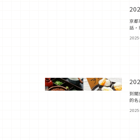
2
京都
話，
202
2
到關
的名
排等
202