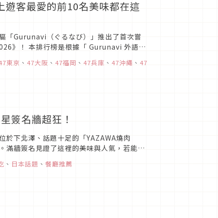
i上遊客最愛的前10名美味都在這
Gurunavi（ぐるなび）」推出了首次嘗
5-2026》！ 本排行榜是根據「 Gurunavi 外語
47東京
、
47大阪
、
47福岡
、
47兵庫
、
47沖繩
、
47
明星簽名牆超狂！
於下北澤、話題十足的「YAZAWA燒肉
。滿牆簽名見證了這裡的美味與人氣，若能抽
走訪，獨家直擊周杰倫...
吃
、
日本話題
、
餐廳推薦