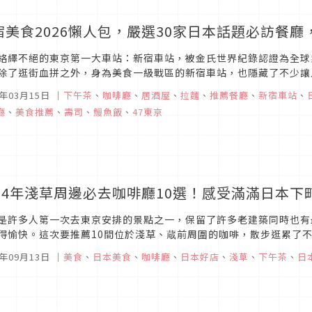
宿美食2026懶人包，嚴選30家日本話題必訪餐
絡繹不絕的東京第一大車站：新宿車站，被金氏世界紀錄認證為全球
除了逛街血拼之外，身為美食一級戰區的新宿車站，也隱藏了不少讓
5年03月15日
｜
下午茶
、
咖啡廳
、
居酒屋
、
拉麵
、
推薦餐廳
、
新宿車站
、
廳
、
美食推薦
、
壽司
、
鰻魚飯
、
47東京
024年淺草周邊必去咖啡廳10選！感受滿滿日本下
是許多人第一次去東京安排的景點之一，保留了許多老建築同時也有
得愉快。這次要推薦10間位於淺草、蔵前周圍的咖啡，散步逛累了
合的咖啡時光吧！
4年09月13日
｜
美食
、
日本美食
、
咖啡廳
、
日本好店
、
淺草
、
下午茶
、
日