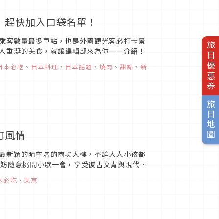
廳，趕快加入口袋名單！
乘客數量最多車站，也是外國觀光客必打卡景
旅日優惠券
人垂涎的美食，就讓編輯部來為你一一介紹！
日本必吃
、
日本料理
、
日本話題
、
燒肉
、
甜點
、
新
旅日地圖
町風情
最新穎的晴空塔的商場大樓，不論大人小孩都
不妨隨意挑間小歇一會，享受復古文青與現代藝
本必吃
、
東京