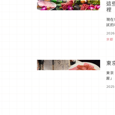
這
裡
現在
試的年
版」
202
京都
東
東京
屋」
空去
202