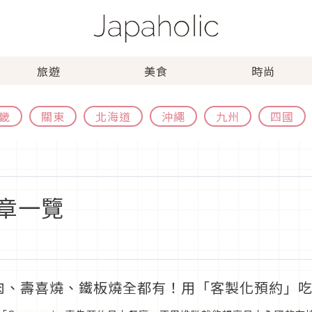
旅遊
美食
時尚
畿
關東
北海道
沖繩
九州
四國
章一覽
肉、壽喜燒、鐵板燒全都有！用「客製化預約」吃遍 G