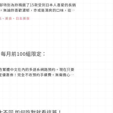
部特別為妳精選了15款受到日本人喜愛的長銷
。無論妳喜歡濃郁，亦或是清爽的口味，這份
點
、
美食
、
日本美食
，每月前100組限定：
援包含繁體中文在內的多語系網路預約。現在只要
限定優惠券！完全不收預約手續費。無需擔心語
大不同 如何吃對就看這篇！