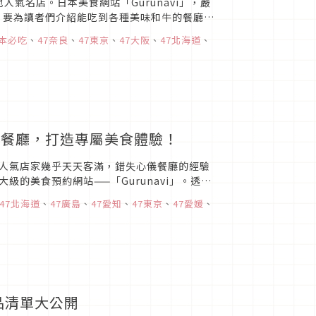
人氣名店。日本美食網站「Gurunavi」，嚴
，要為讀者們介紹能吃到各種美味和牛的餐廳！
牛鮮味...
本必吃
、
47奈良
、
47東京
、
47大阪
、
47北海道
、
都市餐廳，打造專屬美食體驗！
人氣店家幾乎天天客滿，錯失心儀餐廳的經驗
的美食預約網站——「Gurunavi」。透過
預約」...
47北海道
、
47廣島
、
47愛知
、
47東京
、
47愛媛
、
冰品清單大公開