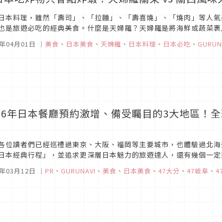
日本料理，雖然「壽司」、「拉麵」、「壽喜燒」、「燒肉」等人氣
也是旅遊必吃的經典美食。什麼是天婦羅？天婦羅是將海鮮或蔬菜裹
打造出的細緻麵衣，外層薄脆金黃，內裡則能保留食材原有的鮮甜與多
6年04月01日
｜
美食
、
日本美食
、
天婦羅
、
日本料理
、
日本必吃
、
GURUN
026年日本餐廳預約激增、備受矚目的3大地區！
！
各位讀者們已經巡禮過東京、大阪、福岡等主要城市，也體驗過北海
日本經典行程」，並追求更深層日本魅力的旅遊達人，還有幾個一定
runavi（ぐるなび）」發表了《Japan Trend Ranking Gourmet .
6年03月12日
｜
PR
、
GURUNAVI
、
美食
、
日本美食
、
47大分
、
47岐阜
、
4