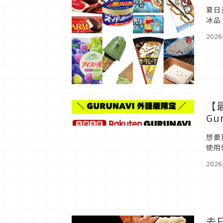
夏日
冰品
清單
202
【
G
想要
使用
言隔
202
去