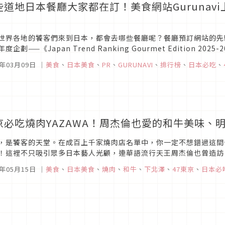
些道地日本餐廳大家都在訂！美食網站Gurunav
世界各地的饕客們來到日本，都會去哪些餐廳呢？餐廳預訂網站的先驅「
度企劃——《Japan Trend Ranking Gourmet Edition 202
的預約與瀏覽數據，選出獲得外國...
6年03月09日
｜
美食
、
日本美食
、
PR
、
GURUNAVI
、
排行榜
、
日本必吃
、
京必吃燒肉YAZAWA！周杰倫也愛的和牛美味、
，是饕客的天堂。在成百上千家燒肉店名單中，你一定不想錯過這間位
！這裡不只吸引眾多日本藝人光顧，連華語流行天王周杰倫也曾造訪
東京旅遊時到店品嘗，也就不虛此行了。這次Japaholic編輯部實地
5年05月15日
｜
美食
、
日本美食
、
燒肉
、
和牛
、
下北澤
、
47東京
、
日本必