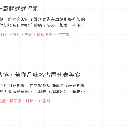
這一篇就通通搞定
站，旅途奔波肚子鱷想要先在車站用餐吃飯的
你知道有什麼好吃的嗎？快來一起看下去吧！
本料理
、
甜點
、
美食
、
餐廳推薦
、
47京都
噌豬排，帶你品味名古屋代表美食
而說到愛知縣，自然就會想到最能代表愛知縣
啦！像是鰻魚飯、手羽先（炸雞翅）、味噌豬
才是最佳選擇呢？這裡就要向...
魚飯
、
關東煮
、
味噌
、
47愛知