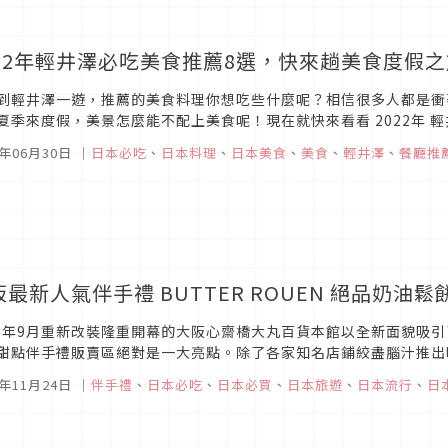
022年輕井澤必吃美食推薦8選，快來趟美食度假
到輕井澤一遊，推薦的美食料理你想吃些什麼呢？相信很多人都是衝
夏季來度假，美景怎麼能不配上美食呢！現在就快來看看 2022年 
美食之旅，包準你玩得更開心！
2年06月30日
｜
日本必吃
、
日本料理
、
日本美食
、
美食
、
輕井澤
、
餐廳推
阪最新人氣伴手禮 BUTTER ROUEN 絕品奶油
19年9月重新改裝隆重開幕的大阪心齋橋大丸百貨本館以全新面貌吸
甜點伴手禮販賣區絕對是一大亮點。除了各家知名店鋪絞盡腦汁推出
間首度登場的高級發酵奶油BUTTER ROUEN，以多樣化嶄新的各種
9年11月24日
｜
伴手禮
、
日本必吃
、
日本必買
、
日本旅遊
、
日本流行
、
日