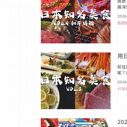
透過
選深
不論
202
旅遊
用
前往
呢？
Gu
202
47京
2