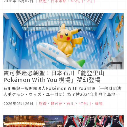
2026年06月02日
｜
旅遊
、
日本景點
、
47石川
、
石川
Pokémon With You 機場」外，能登半島6個市町也將首次設
置寶可夢人孔蓋「Poké Lids（ポケふた）」，...
寶可夢迷必朝聖！日本石川「能登里山
Pokémon With You 機場」夢幻登場
石川縣與一般財團法人Pokémon With You 財團（一般財団法
人ポケモン・ウィズ・ユー財団）為了替2024年能登半島地震
後的災區注入更多笑容與活力，決定攜手合作，正式展開結合觀
2026年05月26日
｜
旅遊
、
寶可夢
、
石川
、
47石川
、
機場
光與復興支援的大型企劃。而其中最受矚目的企劃之一，便是將
位於能登地區的重要空中門戶「能登里山機場」，於2026年7
月...