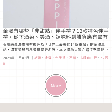
金澤有哪些「非甜點」伴手禮？12款特色伴手
禮，從下酒菜、美酒、調味料到雜貨應有盡有
石川縣金澤市擁有被評為「世界上最美的14個車站」的金澤車
站，還有美麗的風景與歷史名勝。本文將為大家介紹這充滿魅力
的金澤市，有哪些甜點以外的伴手禮！從美酒、美食到出自職人
2024年08月07日
｜
旅遊
、
金澤
、
伴手禮
、
石川
、
北陸自由行
、
47石
之手的傳統工藝品應有盡有，買來犒賞自己或送給親朋好友都非
川
常適合。
More