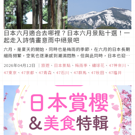
日本六月適合去哪裡？日本六月景點十選！一
起走入詩情畫意雨中絕景吧
六月，是夏天的開始，同時也是梅雨的季節，在六月的日本長期
細雨頻繁，空氣也逐漸感到潮濕悶熱，但與此同時，日本也迎來
繡球花盛開的季節，各地都有著盛開的繡球花可以欣賞，當然，
2026年04月12日
｜
旅遊
、
日本景點
、
梅雨季
、
繡球花
、
47神奈川
、
夏天的大自然美景也絕對不會缺席。今天，就讓我們一起來看看
47東京
、
47京都
、
47青森
、
47石川
、
47群馬
、
47秋田
、
47福井
「日本六月景點十選」，一起知道都有哪些美麗的景色吧。