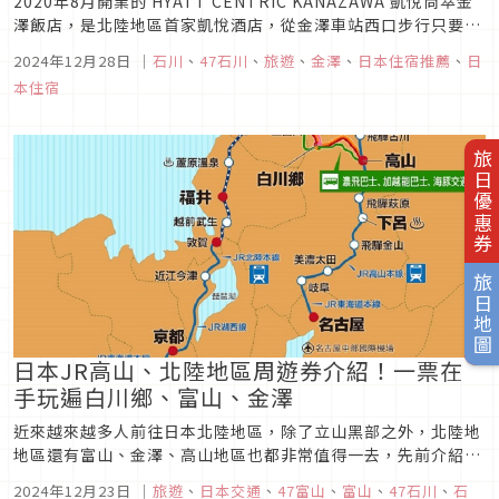
2020年8月開業的 HYATT CENTRIC KANAZAWA 凱悅尚萃金
澤飯店，是北陸地區首家凱悅酒店，從金澤車站西口步行只要2
分鐘，作為金澤地區旅遊的據點再適合也不過。說到金澤就會聯
2024年12月28日
｜
石川
、
47石川
、
旅遊
、
金澤
、
日本住宿推薦
、
日
想到傳統工藝與藝術文化，因此在飯店室內外的整體設計上，也
本住宿
都環繞著這個主題設計。為了慶祝開業五周年，飯店主要的餐...
旅日優惠券
旅日地圖
日本JR高山、北陸地區周遊券介紹！一票在
手玩遍白川鄉、富山、金澤
近來越來越多人前往日本北陸地區，除了立山黑部之外，北陸地
地區還有富山、金澤、高山地區也都非常值得一去，先前介紹過
北陸地區的景點和伴手哩，這次就來介紹一下超好用的JR票券
2024年12月23日
｜
旅遊
、
日本交通
、
47富山
、
富山
、
47石川
、
石