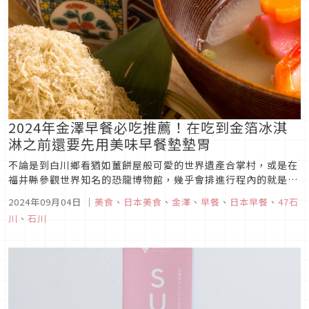
2024年金澤早餐必吃推薦！在吃到金箔冰淇
淋之前還要先用美味早餐墊墊胃
不論是到白川鄉看猶如薑餅屋般可愛的世界遺產合掌村，或是在
福井縣參觀世界知名的恐龍博物館，幾乎會排進行程內的就是如
縣名般金光閃閃的金澤了！不僅金箔文化有名之外，美食也是不
2024年09月04日
｜
美食
、
日本美食
、
金澤
、
早餐
、
日本早餐
、
47石
遜色的，今天就帶大家看看在金澤必吃的美味早餐，在金澤展開
川
、
石川
的美味之旅，就是要先靠早餐來展開。難得到了金澤，不論是參
觀兼六園，或是體驗貼...