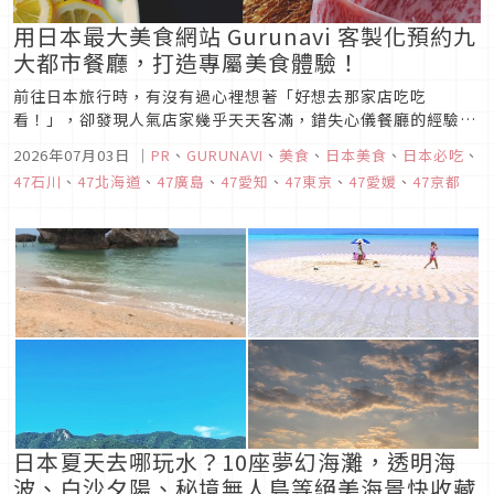
用日本最大美食網站 Gurunavi 客製化預約九
大都市餐廳，打造專屬美食體驗！
前往日本旅行時，有沒有過心裡想著「好想去那家店吃吃
看！」，卻發現人氣店家幾乎天天客滿，錯失心儀餐廳的經驗
呢？為了不讓每次日本自由行留下遺憾，最佳的預約方法就是使
2026年07月03日
｜
PR
、
GURUNAVI
、
美食
、
日本美食
、
日本必吃
、
用日本最大級的美食預約網站——「Gurunavi」。透過
47石川
、
47北海道
、
47廣島
、
47愛知
、
47東京
、
47愛媛
、
47京都
Gurunavi，不僅能 24 小時隨時在網路上申請預約餐廳，更能善
用「客製化預約」...
日本夏天去哪玩水？10座夢幻海灘，透明海
波、白沙夕陽、秘境無人島等絕美海景快收藏