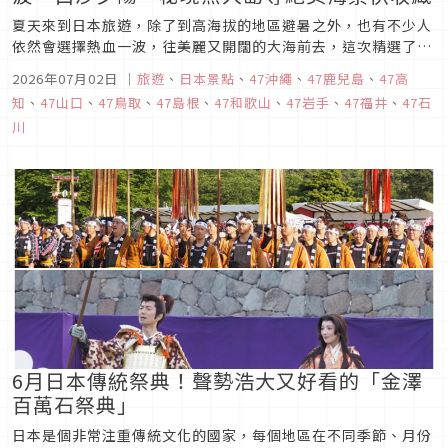
夏天來到日本旅遊，除了到高海拔的地區避暑之外，也有不少人
依然會選擇熱血一波，往美麗又開闊的大海前去，這次精選了日
本10個美麗的海灘，從日本東北、北陸、九州到沖繩通通有，一
2026年07月02日
｜
旅遊
、
日本景點
、
47沖繩
、
47鹿兒島
、
47高
起來欣賞日本夏日海灘的美麗！
知
、
47山口
、
47鳥取
、
47島根
、
47和歌山
、
47岩手
、
47福井
、
47石
川
6月日本傳統祭典！聲勢浩大又好看的「金澤
百萬石祭典」
日本是個非常注重傳統文化的國家，每個地區在不同季節、月份