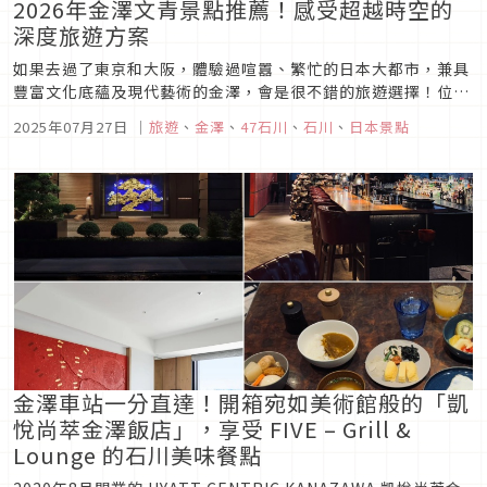
2026年金澤文青景點推薦！感受超越時空的
深度旅遊方案
如果去過了東京和大阪，體驗過喧囂、繁忙的日本大都市，兼具
豐富文化底蘊及現代藝術的金澤，會是很不錯的旅遊選擇！位於
日本石川縣中部的金澤市，是北陸地區最大的城市，並以近江町
2025年07月27日
｜
旅遊
、
金澤
、
47石川
、
石川
、
日本景點
市場、東茶屋街、長町武家屋敷跡等景點，還有傳統工藝和精緻
庭園造景吸引海外遊客造訪。
金澤車站一分直達！開箱宛如美術館般的「凱
悅尚萃金澤飯店」，享受 FIVE – Grill &
Lounge 的石川美味餐點