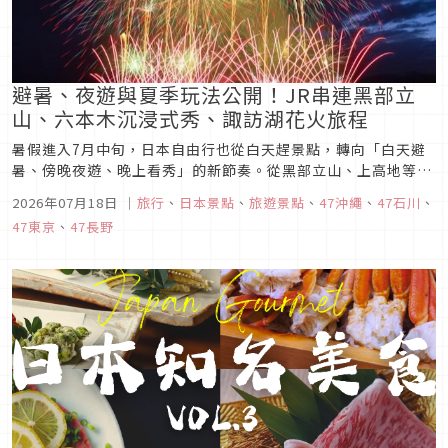
避暑、夜遊與夏季玩法公開！JR串連黑部立
山、六本木沉浸式秀、諏訪湖花火旅程
暑假進入7月中旬，日本自由行也從白天趕景點，轉向「白天避
暑、傍晚夜遊、晚上看秀」的新節奏。從黑部立山、上高地等高
海拔景點，到東京六本木與沖繩那霸的沉浸式娛樂秀，即使機
2026年07月18日
｜
旅行
、
日本景點
、
旅遊景點
、
47沖繩
、
47石川
、
票、住宿已經確定，旅客仍能在既有行程中加入更有地方特色的
47東京
、
47長野
新玩法。