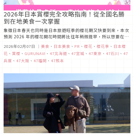
2026年日本賞櫻完全攻略指南！從全國名勝
到在地美食一次掌握
象徵日本春天也同時是日本旅遊旺季的櫻花期又快要到來，本次
預測 2026 年的櫻花開花時間將比往年稍微提早，所以想要在春
天到日本賞櫻的讀者們，行前功課已經準備好了嗎？春天的日
2026年02月07日
｜
美食
、
日本美食
、
PR
、
櫻花
、
櫻花季
、
日本櫻
本，樂趣絕不只是「看花」而已。走進古城、神社與摩天大樓交
花
、
賞櫻
、
GURUNAVI
、
47北海道
、
47宮城
、
47東京
、
47石川
、
47
織而成的櫻花絕景之中，再品嚐只有當地才吃得到的特色美食—
兵庫
、
47大阪
、
47福岡
、
47熊本
&m...