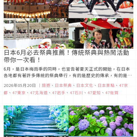
日本6月必去祭典推薦！傳統祭典與熱鬧活動
帶你一次看！
6月，是日本梅雨季的同時，也宣告著夏天正式的開始，在日本
各地都有著許多傳統的祭典舉行，有的是歷史的傳承，有的是對
於初夏的祈禱，更有的是迎接夏天的盛大活動，究竟在6月的日
2026年05月20日
｜
旅遊
、
日本祭典
、
日本文化
、
日本景點
、
47京
本各地都有哪些祭典呢？讓我們趕緊來一探究竟吧！
都
、
47東京
、
47北海道
、
47岩手
、
47石川
、
47愛知
、
47佐賀