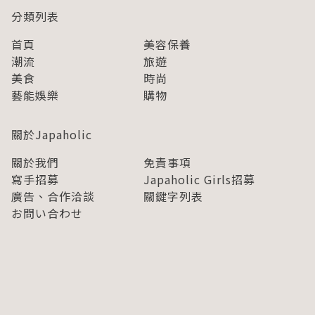
分類列表
首頁
美容保養
潮流
旅遊
美食
時尚
藝能娛樂
購物
關於Japaholic
關於我們
免責事項
寫手招募
Japaholic Girls招募
廣告、合作洽談
關鍵字列表
お問い合わせ