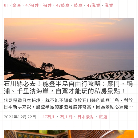
「高山、北陸地區周遊券」，一起來看看怎麼用怎麼玩！
川
、
金澤
、
47福井
、
福井
、
47岐阜
、
岐阜
、
47滋賀
、
滋賀
石川縣必去！能登半島自由行攻略：巖門、鴨
浦、千里濱海岸，自駕才能玩的私房景點！
想要稱霸日本秘境，就不能不知道位於石川縣的能登半島，對於
日本新手來說，能登半島的旅遊難度非常高，因為景點必須開車
才能到達，但是能夠享受到能登半島的沿海美景以及遠離都市的
2024年12月22日
｜
47石川
、
石川縣
、
日本景點
、
旅遊
塵囂，想要體驗日本深度旅遊，能登半島絕對是不能錯過的景
點。 儘管2024年初能登大地震造成了許多人事物上的損失，但
這片古老美麗的大地...