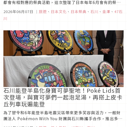
都會有相對應的祭典活動，這次整理了日本每年6月會有的祭典
活動，讓大家可以在夏季來日本旅遊時，更深入體驗當地的祭
2026年06月07日
｜
旅遊
、
日本文化
、
日本祭典
、
石川
、
金澤
、
47石
典，感受季節與文化的息息相連！
川
石川能登半島化身寶可夢聖地！Poké Lids首
次登場，與寶可夢們一起泡足湯，再搭上皮卡
丘列車玩遍能登
為了替令和6年能登半島地震災區帶來更多笑容與活力，一般財
團法人 Pokémon With You 財團與石川縣攜手合作，推出多項
期間限定的寶可夢主題企劃。除了話題十足的「能登里山