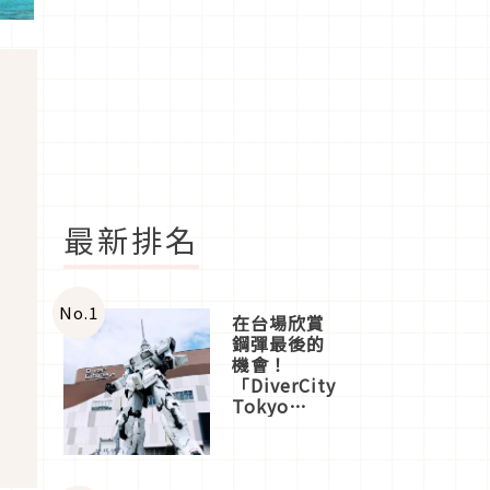
最新排名
No.
1
在台場欣賞
鋼彈最後的
機會！
「DiverCity
Tokyo
Plaza」搭
船、購物、
美食及夜
景，一次全