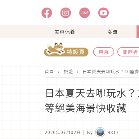
美容保養
潮流
東京
關西近
首頁
旅遊
日本夏天去哪玩水？10座
日本夏天去哪玩水？
等絕美海景快收藏
2026年07月02日
｜ By
9317