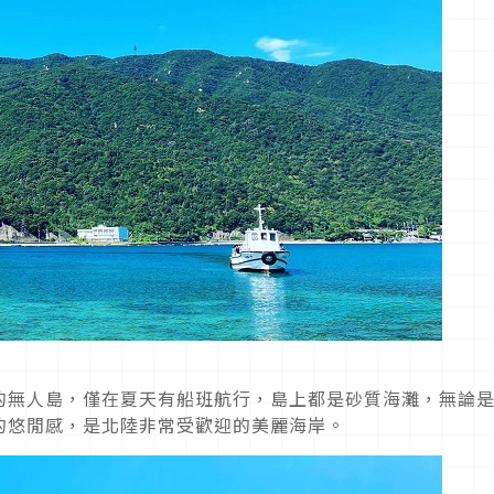
的無人島，僅在夏天有船班航行，島上都是砂質海灘，無論
的悠閒感，是北陸非常受歡迎的美麗海岸。