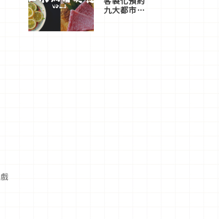
客製化預約
九大都市餐
廳，打造專
屬美食體
驗！
是戲