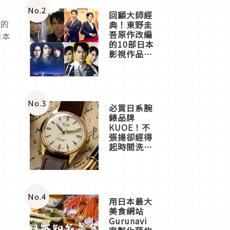
體驗
No.
2
回顧大師經
闊的
典！東野圭
吾原作改編
日本
的10部日本
影視作品推
薦
No.
3
必買日系腕
錶品牌
KUOE！不
張揚卻經得
起時間洗鍊
的經典之作
五選
No.
4
用日本最大
美食網站
Gurunavi