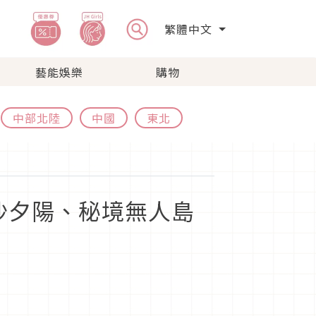
繁體中文
藝能娛樂
購物
中部北陸
中國
東北
沙夕陽、秘境無人島