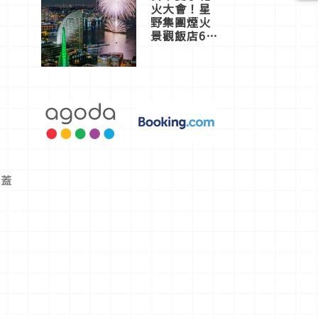
火大會！星
野集團煙火
景觀飯店6
選，讓你不
用人擠人悠
閒欣賞
還蓋