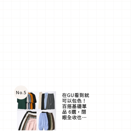
No.
5
在GU看到就
可以包色！
百搭基礎單
品 6選，閉
眼全收也不
心疼