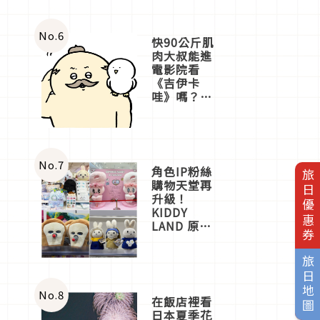
No.
6
快90公斤肌
肉大叔能進
電影院看
《吉伊卡
哇》嗎？日
本重金屬樂
團「打首」
會長與
nagano老師
一同給出了
No.
7
角色IP粉絲
旅日優惠券
答案
購物天堂再
升級！
KIDDY
LAND 原宿
店吉伊卡哇
迎客，新開
旅日地圖
幕
OMOKADO
店3分即達
No.
8
在飯店裡看
日本夏季花