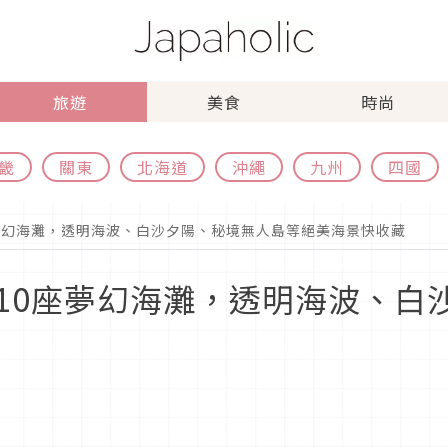
旅遊
美食
時尚
畿
關東
北海道
沖繩
九州
四國
夢幻海灘，透明海波、白沙夕陽、秘境無人島等絕美海景快收藏
10座夢幻海灘，透明海波、白