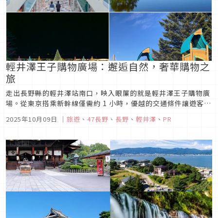
輕井澤王子購物廣場：邂逅自然，奢華購物之
旅
走出長野縣的輕井澤站南口，映入眼簾的就是輕井澤王子購物廣
場。從東京搭乘新幹線僅需約 1 小時，優越的交通條件讓遊客即
使當天往返也能輕鬆抵達。這種便利性不僅吸引了日本國內的旅
2025年10月09日
｜
旅遊
、
47長野
、
長野
、
輕井澤
、
PR
客，也使其成為眾多海外遊客喜愛的旅遊地點。