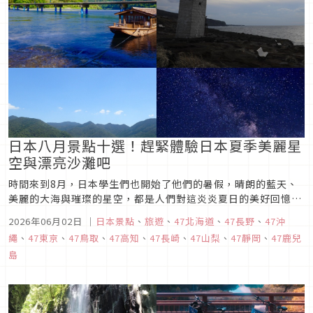
日本八月景點十選！趕緊體驗日本夏季美麗星
空與漂亮沙灘吧
時間來到8月，日本學生們也開始了他們的暑假，晴朗的藍天、
美麗的大海與璀璨的星空，都是人們對這炎炎夏日的美好回憶。
今天，就讓我們來看看8月的日本景點十選，一起來體會那美好
2026年06月02日
｜
日本景點
、
旅遊
、
47北海道
、
47長野
、
47沖
的盛夏時光吧。
繩
、
47東京
、
47鳥取
、
47高知
、
47長崎
、
47山梨
、
47靜岡
、
47鹿兒
島