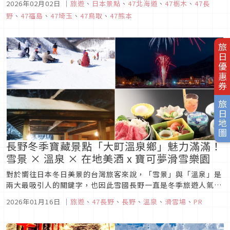
2026年02月02日
｜
旅遊
、
日本景點
、
47北海道
、
47栃木
、
47長
二月的日本推薦景點十選，來做為各位安排出遊行程的參考吧！
野
、
47福島
、
47埼玉
、
47鳥取
、
47熊本
旅日優惠券
旅日地圖
長野冬季寶藏景點「大町溫泉鄉」魅力滿滿！
雪景 × 溫泉 × 在地美酒 x 寶可夢滑雪樂園
對於嚮往日本冬日美景的台灣旅客來說，「雪景」與「溫泉」是
兩大最吸引人的關鍵字，也因此雪國長野一直是冬季旅遊人氣居
高不下的選項。 若想避開大量人潮，尋找一個既能輕鬆體驗滑
2026年01月16日
｜
旅遊
、
47長野
、
長野
、
溫泉
、
滑雪場
、
PR
雪、享受頂級雪質，又能靜謐感受溫泉鄉情調的私房景點，那麼
位於立山黑部玄關口的「大町溫泉鄉」，正是推薦給大家的最佳
選擇。 享受滑雪...