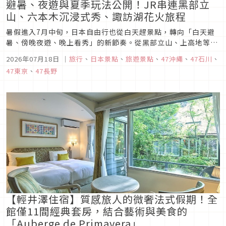
避暑、夜遊與夏季玩法公開！JR串連黑部立
山、六本木沉浸式秀、諏訪湖花火旅程
暑假進入7月中旬，日本自由行也從白天趕景點，轉向「白天避
暑、傍晚夜遊、晚上看秀」的新節奏。從黑部立山、上高地等高
海拔景點，到東京六本木與沖繩那霸的沉浸式娛樂秀，即使機
2026年07月18日
｜
旅行
、
日本景點
、
旅遊景點
、
47沖繩
、
47石川
、
票、住宿已經確定，旅客仍能在既有行程中加入更有地方特色的
47東京
、
47長野
新玩法。
【輕井澤住宿】質感旅人的微奢法式假期！全
館僅11間經典套房，結合藝術與美食的
「Auberge de Primavera」