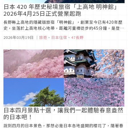
日本 420 年歷史秘境旅宿「上高地 明神館」
2026年4月25日正式營業起跑
長野縣上高地的隱藏版旅宿「明神館」，創業至今已有420年歷
史，坐落於上高地核心地帶，距離河童橋徒步約45分鐘，是登山
與散策的最佳基地。即便地點稍微偏僻，仍因周遭被穗高岳與壯
2026年03月19日
｜
旅遊
、
日本住宿
、
47長野
麗自然環抱，成為靜謐、放鬆的避世之地。春末的5月，明神館
周邊白色的二輪草花海盛開；6月的新綠讓人神清氣爽；即便是
夏季，氣溫僅28...
日本四月景點十選，讓我們一起體驗春意盎然
的日本吧！
說到四月的日本景色，那想必是日本各地盛開的櫻花了，隨著春