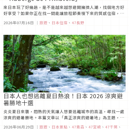
來日本玩了好幾趟，是不是越來越想避開擁擠人潮，找個地方好
好享受？如果你正在找一間能讓旅程節奏慢下來的質感住宿，不
妨把「Auberge de Primavera（オーベルジュ・ド・プリマヴ
2026年07月16日
｜
旅遊
、
日本住宿
、
47長野
ェーラ）」收進清單。
日本人也想逃離夏日熱浪！日本 2026 涼爽避
暑勝地十選
炎炎夏日來襲，悶熱的天氣讓人想要逃離城市的高溫，尋找一處
涼爽的避暑勝地。本篇文章以「真正涼爽的避暑地」為主題，介
紹夏季推薦的涼爽觀光地！無論是山林中的涼爽空氣、高原的清
2026年06月29日
｜
旅遊
、
日本景點
、
47青森
、
47宮崎
、
47千葉
、