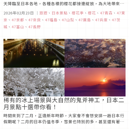
天降臨至日本各地，各種各樣的櫻花都接連綻放，為大地帶來一
片綠意盎然。在這樣的四月，究竟又有甚麼樣的櫻花景觀，或是
2026年02月23日
｜
旅遊
、
日本景點
、
櫻花季
、
櫻花
、
47青森
、
47東
另類的特色景點可以遊玩呢？今天，就讓我們一起來看看四月日
京
、
47京都
、
47奈良
、
47福島
、
47山梨
、
47廣島
、
47兵庫
、
47茨
本景點十選，一同體會春天的氣息吧。
城
、
47富山
、
47長野
稀有的冰上場景與大自然的鬼斧神工，日本二
月景點十選帶你看！
時間來到了二月，正逢新年時節，大家會不會想安排一趟日本行
假期呢？二月的日本仍值冬季，雪景也特別的多，甚至還有著極
低機率才會出現的壯觀自然現象唷。今天，就讓我們一起來看看