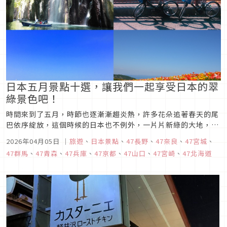
日本五月景點十選，讓我們一起享受日本的翠
綠景色吧！
時間來到了五月，時節也逐漸漸趨炎熱，許多花朵追著春天的尾
巴依序綻放，這個時候的日本也不例外，一片片新綠的大地，再
加上正逢「黃金周」長假，許多的美景與活動讓人目不暇給。今
2026年04月05日
｜
旅遊
、
日本景點
、
47長野
、
47奈良
、
47宮城
、
天，就讓我們一起來看看「五月日本景點十選」，一起來看看都
47群馬
、
47青森
、
47兵庫
、
47京都
、
47山口
、
47宮崎
、
47北海道
有哪些好玩的地方吧。