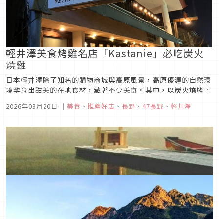
輕井澤美食烤雞名店「Kastanie」必吃炭火
燒雞
日本輕井澤除了知名的購物商城與高原風景，高原優渥的自然環
境孕育出甜美的在地食材，藏著不少美食。其中，以炭火燒烤整
隻雞為招牌的「カスターニエ（Kastanie Rotisserie）」，更
2026年03月20日
｜
美食
、
推薦好店
、
長野
、
47長野
、
輕井澤
是許多旅人口耳相傳的必訪名店。這次就來一起走進這家充滿歐
陸風情的烤雞餐廳，感受輕井澤獨有的森林用餐體驗！