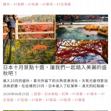
新氣息、或是充滿神話氛圍的峽谷，都能夠享受一個舒適宜人的
櫪木
、
47長野
、
47兵庫
、
47東京
、
47北海道
夏日假期。這次為大家精選了日本十大避暑勝地，讓我們一起踏
上清涼之旅，遠離酷熱...
日本十月景點十選，讓我們一起踏入美麗的盛
秋吧！
進入10月的盛秋，夏天所留下的炎熱逐漸消失，天氣也變得更加
涼爽舒適。在這樣的10月，日本進入了紅葉季，漫天的紅點綴了
大地，形成了秋天的獨特色彩。今天，就讓我們來看看10月的日
2026年06月23日
｜
旅遊
、
日本景點
、
紅葉
、
47京都
、
47栃木
、
47
本景點十選，一起尋找那些好玩又美麗的景點吧。
北海道
、
47宮城
、
47長野
、
47青森
、
47新潟
、
47廣島