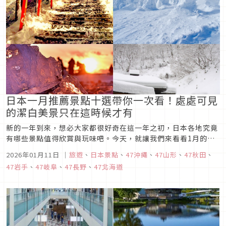
日本一月推薦景點十選帶你一次看！處處可見
的潔白美景只在這時候才有
新的一年到來，想必大家都很好奇在這一年之初，日本各地究竟
有哪些景點值得欣賞與玩味吧。今天，就讓我們來看看1月的日
本景點十選，一同點綴各位的旅行計畫吧！
2026年01月11日
｜
旅遊
、
日本景點
、
47沖繩
、
47山形
、
47秋田
、
47岩手
、
47岐阜
、
47長野
、
47北海道