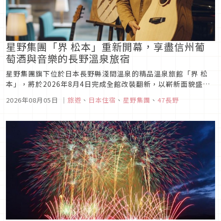
星野集團「界 松本」重新開幕，享盡信州葡
萄酒與音樂的長野溫泉旅宿
星野集團旗下位於日本長野縣淺間溫泉的精品溫泉旅館「界 松
本」，將於2026年8月4日完成全館改裝翻新，以嶄新面貌盛大
重新開幕。以「沉浸於松本雅韻的溫泉旅宿」為全新概念，邀請
2026年08月05日
｜
旅遊
、
日本住宿
、
星野集團
、
47長野
旅客在溫泉、信州在地葡萄酒、音樂與松本工藝文化的交融之
中，體驗兼具優雅與精緻的全新住宿體驗。長野縣淺間溫泉，自
古便是松本城下町的...