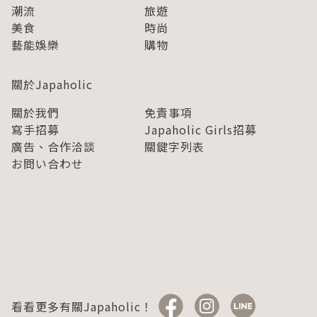
潮流
旅遊
美食
時尚
藝能娛樂
購物
關於Japaholic
關於我們
免責事項
寫手招募
Japaholic Girls招募
廣告、合作洽談
關鍵字列表
お問い合わせ
看看更多有關Japaholic！