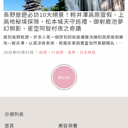
長野旅遊必訪10大絕景！輕井澤高原度假、上
高地秘境探險、松本城天守巡禮、御射鹿池夢
幻倒影、星空阿智村夜之奇蹟
提到長野旅遊，許多人第一個想到的就是優雅洗鍊的高原度假勝
地—輕井澤。以其涼爽氣候、歐風街景與豐富自然景觀聞名，輕
井澤不僅是日本國內首屈一指的避暑勝地，也吸引無數海外旅客
2025年07月07日
｜
旅遊
、
47長野
、
長野
、
日本景點
前來感受其獨特魅力。然而，長野的精彩遠不止於此。從歷史悠
久的善光寺、松本城、上田城，到如詩如畫的上高地、御射鹿
池，再到擁有壯麗星空的...
More
分類列表
首頁
美容保養