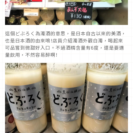
這個どぶろく為濁酒的意思，是日本自古以來的美酒，
也是日本酒的由來唷!店員介紹濁酒外觀白濁，喝起來
可品嘗到微甜好入口。不過酒精含量有6度，還是要適
量飲用，不然容易醉啊!