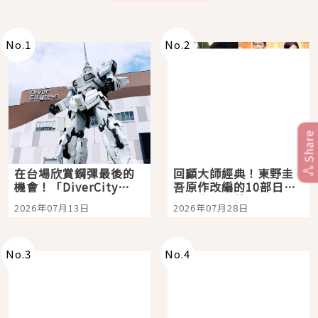
No.
1
No.
2
Share
在台場欣賞鋼彈最後的
回顧大師經典！東野圭
機會！「DiverCity
吾原作改編的10部日本
Tokyo Plaza」搭船、
影視作品推薦
2026年07月13日
2026年07月28日
購物、美食及夜景，一
次全體驗
No.
3
No.
4