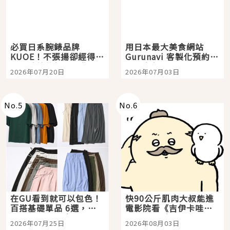
必買日系腕錶品牌
用日本最大美食網站
KUOE！不張揚卻經得起
Gurunavi 客製化預約九
時間洗鍊的經典之作五
大都市餐廳，打造專屬
2026年07月20日
2026年07月03日
選
美食體驗！
No.
5
No.
6
在GU看到就可以包色！
快90公斤肌肉大叔能進
百搭基礎單品 6選，閉
電影院看《吉伊卡哇》
眼全收也不心疼
嗎？日本重金屬樂團
2026年07月25日
2026年08月03日
「打首」會長與nagano