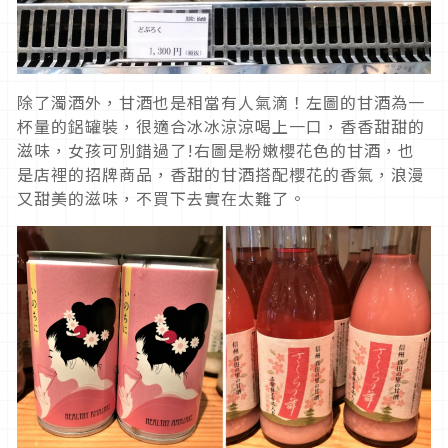
除了濁酒外，甘酒也是相當有人氣滴！左圖的甘酒為一
杯量的鋁罐裝，很適合冰冰涼涼喝上一口，香香甜甜的
滋味，女孩可別錯過了!右圖是粉嫩櫻花色的甘酒，也
是店裡的招牌商品，香甜的甘酒搭配櫻花的香氣，浪漫
又甜美的滋味，不買下去實在太難了。