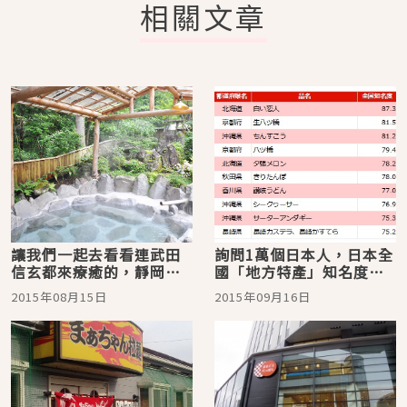
相關文章
讓我們一起去看看連武田
詢問1萬個日本人，日本全
信玄都來療癒的，靜岡縣
國「地方特產」知名度排
最強的「美人湯」・梅島
行榜第1名是
2015年08月15日
2015年09月16日
Konya溫泉！