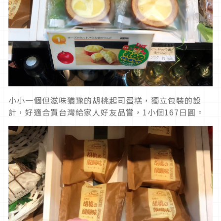
小小一個但滋味猶豫的胡桃起司蛋糕，獨立包裝的設
計，好適合買台灣給家人好友品嘗，1小個167日圓。