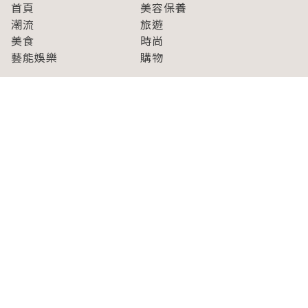
首頁
美容保養
潮流
旅遊
美食
時尚
藝能娛樂
購物
關於Japaholic
關於我們
免責事項
寫手招募
Japaholic Girls招募
廣告、合作洽談
關鍵字列表
お問い合わせ