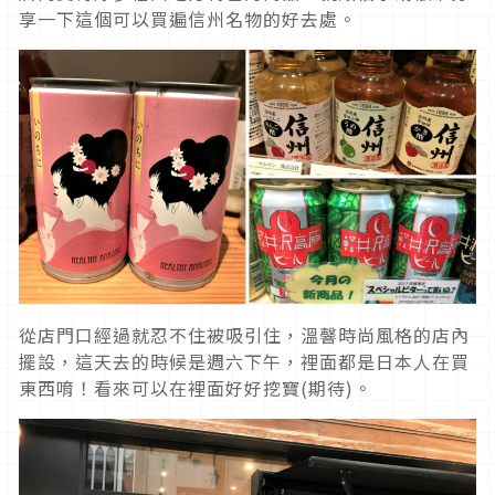
享一下這個可以買遍信州名物的好去處。
從店門口經過就忍不住被吸引住，溫韾時尚風格的店內
擺設，這天去的時候是週六下午，裡面都是日本人在買
東西唷！看來可以在裡面好好挖寶(期待)。