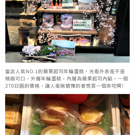
當店人氣NO.1的蘋果起司年輪蛋糕，光看外表是不是
精緻可口，外層年輪蛋糕，內層為蘋果起司內餡，一個
270日圓的價格，讓人毫無猶豫的會想買一個來吃啊!