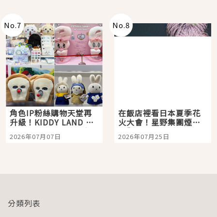
老師一同給出了答案
No.
7
No.
8
角色IP粉絲購物天堂再
在飯店裡看日本夏季花
升級！KIDDY LAND 原
火大會！星野集團煙火
宿店吉伊卡哇迎客，新
景觀飯店6選，讓你不用
2026年07月07日
2026年07月25日
開幕 OMOKADO 店3分
人擠人悠閒欣賞
即達
分類列表