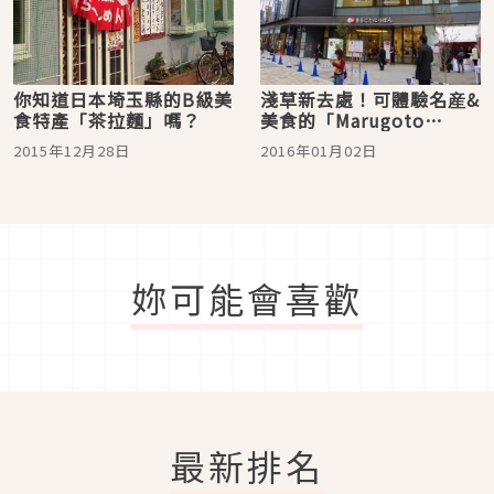
你知道日本埼玉縣的B級美
淺草新去處！可體驗名産&
食特產「茶拉麵」嗎？
美食的「Marugoto
Nippon」（1）
2015年12月28日
2016年01月02日
妳可能會喜歡
最新排名