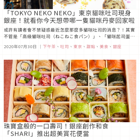
「TOKYO NEKO NEKO」東京貓咪吐司現身
銀座！就看你今天想帶哪一隻貓咪丹麥回家啦
或許有讀者會不禁疑惑最近怎麼那麼多貓咪吐司的消息？！其實
不管是「高級貓咪吐司（ねこねこ食パン）」、「貓咪起司蛋糕
（ねこねこチーズケーキ）」還有6月才在京都開幕的新型態貓
2020年07月30日
｜
下午茶
、
吐司
、
東京
、
甜點
、
美食
、
銀座
咪甜點＆烘培「京都NEKO NEKO（京都ねこねこ）」都是出自
同家公司之手，這次的新店「東京NEKO NEKO（東京ねこね
こ）」則選...
珠寶盒般的一口壽司！銀座創作和食
「SHARI」推出超美賞花便當