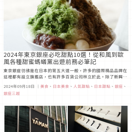
2024年東京銀座必吃甜點10選！從和風到歐
風各種甜蜜螞蟻黨出遊前務必筆記
東京銀座彷彿是在日本的第五大道一般，許多的國際精品品牌在
這裡都有設立旗鑑店，也有許多百貨公司林立於此。除了新興的
百貨、精品外，也有許多來自歐洲的知名甜點店在銀座設立全亞
2024年09月18日
｜
美食
、
日本美食
、
人氣甜點
、
日本甜點
、
銀座
、
洲唯一分店，或是入駐百貨公司販售各式甜點。在這裡所要介紹
銀座三越
的銀座必吃甜點，都是在銀座這個人潮洶湧的兵家必爭之地，擁
有一定知名度的店家，...