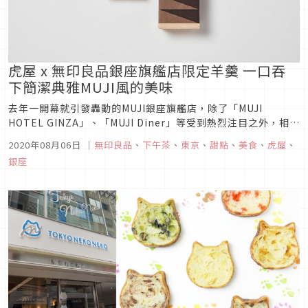
虎屋 x 無印良品銀座旗艦店限定羊羹 一口吞
下簡潔典雅MUJI風的美味
去年一開幕就引發轟動的MUJI銀座旗艦店，除了「MUJI
HOTEL GINZA」、「MUJI Diner」等受到熱烈注目之外，相信
不少人也很驚喜，原本設計做藝文展覽空間的「ATELIER
2020年08月06日
｜
無印良品
、
下午茶
、
東京
、
甜點
、
美食
、
虎屋
、
MUJI」一起回來啦！這個凝聚MUJI理念的創意空間，常舉辦設
銀座
計、建築與飲食為主題的各式活動， 今年為慶祝開業...