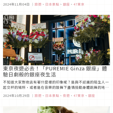
會，以日本傳統元素的燈光裝飾為特色，讓人們可以在寒冬中感
2024年11月04日
｜
旅遊
、
日本景點
、
銀座
、
47東京
受到和風氛圍，既能感受到日本傳統之美，又能夠享受美麗的景
色唷！
東京夜遊必去！「PUREMIE Ginza 銀座」體
驗日劇般的銀座夜生活
不知道大家對夜店有著什麼樣的印象呢？是與不認識的陌生人一
起交杯的場所，或者是在音樂的鼓舞下盡情扭動身體跳舞的地點
呢？但若是想跳舞的話，沒有跳過舞是不是會讓人有些擔心自己
2024年10月29日
｜
旅遊
、
日本景點
、
夜遊
、
47東京
、
銀座
的舞技呢？那麼不妨來看看「PUREMIE Ginza 銀座」的夜店內
人員專業的表演，享受現場的氣氛吧！