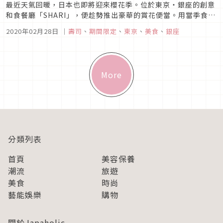
最近天氣回暖，日本也即將迎來櫻花季。位於東京・銀座的創意
和食餐廳「SHARI」，便趁勢推出豪華的賞花便當。用當季食材
製作的一口壽司總共有12種口味，整齊排放在便當盒裡，就像色
2020年02月28日
｜
壽司
、
期間限定
、
東京
、
美食
、
銀座
彩繽紛的珠寶盒！賞花便當的預約期間是2月18日〜4月30日，
預計在日本賞櫻的朋友可別錯過囉！充滿春天氣息的12種一口壽
司捲圖片...
More
分類列表
首頁
美容保養
潮流
旅遊
美食
時尚
藝能娛樂
購物
關於Japaholic