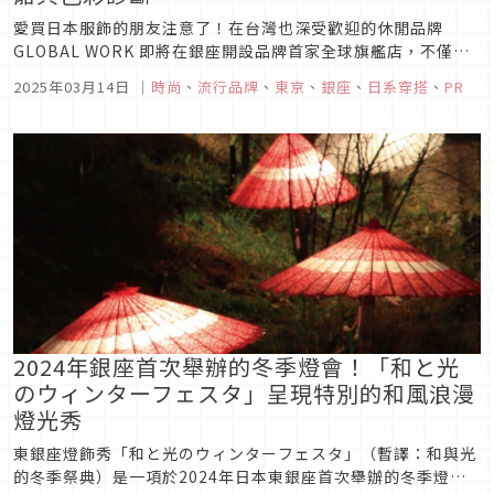
愛買日本服飾的朋友注意了！在台灣也深受歡迎的休閒品牌
GLOBAL WORK 即將在銀座開設品牌首家全球旗艦店，不僅商
品種類齊全，還融入互動數位看板，讓你買衣服也能玩得盡興！
2025年03月14日
｜
時尚
、
流行品牌
、
東京
、
銀座
、
日系穿搭
、
PR
2024年銀座首次舉辦的冬季燈會！「和と光
のウィンターフェスタ」呈現特別的和風浪漫
燈光秀
東銀座燈飾秀「和と光のウィンターフェスタ」（暫譯：和與光
的冬季祭典）是一項於2024年日本東銀座首次舉辦的冬季燈