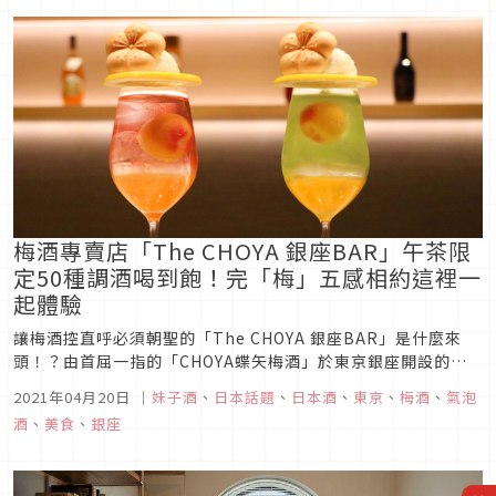
到廢棄的花卉往往造成難以避免的浪費。為此，創立了日本首家
高級玫瑰專賣店「RO...
梅酒專賣店「The CHOYA 銀座BAR」午茶限
定50種調酒喝到飽！完「梅」五感相約這裡一
起體驗
讓梅酒控直呼必須朝聖的「The CHOYA 銀座BAR」是什麼來
頭！？由首屈一指的「CHOYA蝶矢梅酒」於東京銀座開設的首
家梅酒調酒專賣店可是超有人氣，提供上百種梅酒調酒和以梅入
2021年04月20日
｜
妹子酒
、
日本話題
、
日本酒
、
東京
、
梅酒
、
氣泡
菜的創意料理，另外也有季節限定與喝到飽的多樣化選擇，喜愛
酒
、
美食
、
銀座
梅子的朋友在這裡可以感受最完「梅」的五感體驗。飲酒過量有
害健康 開...