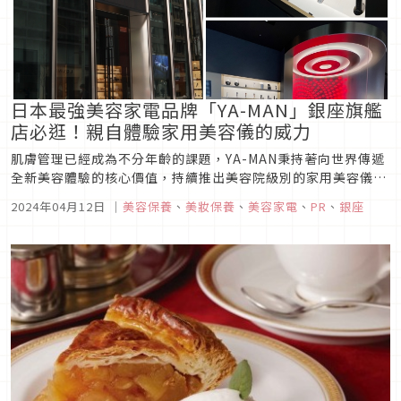
日本最強美容家電品牌「YA-MAN」銀座旗艦
店必逛！親自體驗家用美容儀的威力
肌膚管理已經成為不分年齡的課題，YA-MAN秉持著向世界傳遞
全新美容體驗的核心價值，持續推出美容院級別的家用美容儀，
更在銀座打造了全球首家的國際旗艦店。
2024年04月12日
｜
美容保養
、
美妝保養
、
美容家電
、
PR
、
銀座