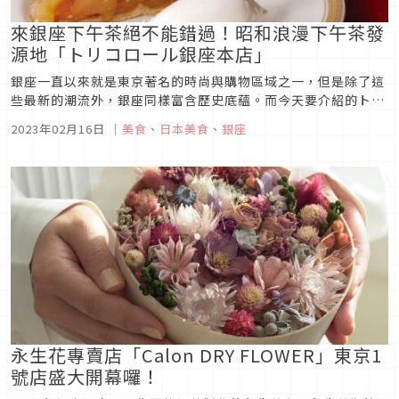
來銀座下午茶絕不能錯過！昭和浪漫下午茶發
源地「トリコロール銀座本店」
銀座一直以來就是東京著名的時尚與購物區域之一，但是除了這
些最新的潮流外，銀座同樣富含歷史底蘊。而今天要介紹的トリ
コロール銀座本店正是一間創業超過80年的咖啡廳，復古的氛圍
2023年02月16日
｜
美食
、
日本美食
、
銀座
和美味的咖啡，讓人彷彿置身歐洲街角。如果你在銀座逛街逛
累，想要來點特別的下午茶，絕對不能錯過這家！
永生花專賣店「Calon DRY FLOWER」東京1
號店盛大開幕囉！