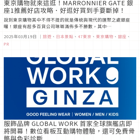
東京購物就來這逛！MARRONNIER GATE 銀
座1推薦好店攻略．好逛好買到手要斷掉！
說到東京購物其中不得不提的就是傳統與現代的匯聚之處銀座
囉！銀座有超多百貨公司琳瑯滿佈多不勝數，其中
MARRONNIER GATE 銀座1也是其中一個經典代表的購物血拼
2025年03月19日
｜
旅遊
、
日本景點
、
47東京
、
東京購物
、
銀座
、
聖地，而到底該怎麼樣高效率的來到MARRONNIER GATE 銀座
PR
1並且滿足你的購物慾望呢？今天Japaholic編輯部精選出8個
必...
服飾品牌 GLOBAL WORK 首家全球旗艦店即
將開幕！數位看板互動購物體驗，還可免費骨
骼與色彩診斷