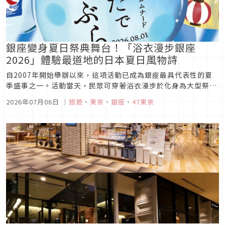
銀座變身夏日祭典舞台！「浴衣漫步銀座
2026」體驗最道地的日本夏日風物詩
自2007年開始舉辦以來，這項活動已成為銀座最具代表性的夏
季盛事之一。活動當天，民眾可穿著浴衣漫步於化身為大型祭典
會場的中央通，不僅能欣賞充滿傳統風情的盆舞大會、體驗消暑
2026年07月06日
｜
旅遊
、
東京
、
銀座
、
47東京
的打水活動，還能品嚐集結銀座老字號名店的特色屋台美食。此
外，銀座各大百貨公司與商店也將同步推出限定企劃，穿著浴衣
等符合條件者，還有...