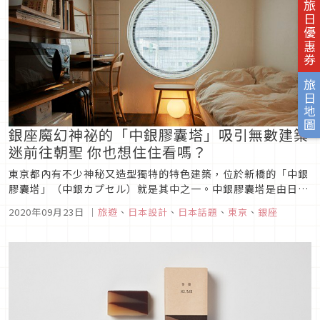
旅日優惠券
旅日地圖
銀座魔幻神祕的「中銀膠囊塔」吸引無數建築
迷前往朝聖 你也想住住看嗎？
東京都內有不少神秘又造型獨特的特色建築，位於新橋的「中銀
膠囊塔」（中銀カプセル）就是其中之一。中銀膠囊塔是由日本
建築大師黑川紀章所設計，於1972年建造完成，不僅是日本建
2020年09月23日
｜
旅遊
、
日本設計
、
日本話題
、
東京
、
銀座
築界代謝運動的代表作品，也是首座以膠囊式建築模塊建造的大
樓。今天就要帶大家一探究竟，一起揭開中銀膠囊塔的神秘面
紗！圖片來源關於中銀...