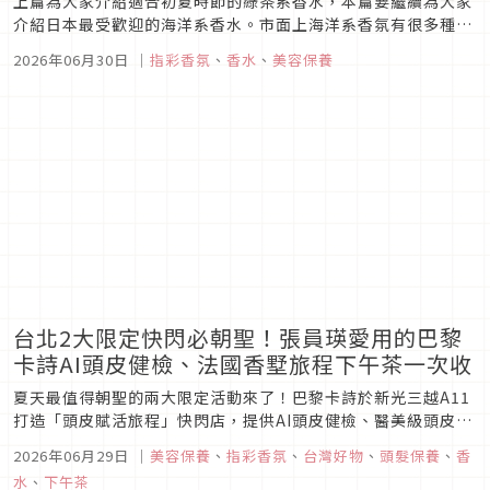
上篇為大家介紹適合初夏時節的綠茶系香水，本篇要繼續為大家
介紹日本最受歡迎的海洋系香水。市面上海洋系香氛有很多種
類，除了加入海鹽忠實呈現走在海岸邊迎風而來的氣息，也有透
2026年06月30日
｜
指彩香氛
、
香水
、
美容保養
過清爽的柑橘系水果香，交織出漫步在海邊的愜意氛圍，共通點
都是輕盈不厚重且充滿透明感，非常適合溼度溫度都很高的台灣
夏季，也很適合香水初心...
台北2大限定快閃必朝聖！張員瑛愛用的巴黎
卡詩AI頭皮健檢、法國香墅旅程下午茶一次收
夏天最值得朝聖的兩大限定活動來了！巴黎卡詩於新光三越A11
打造「頭皮賦活旅程」快閃店，提供AI頭皮健檢、醫美級頭皮水
飛梭體驗；來自法國普羅旺斯的香墅旅程Parfums De Bastide
2026年06月29日
｜
美容保養
、
指彩香氛
、
台灣好物
、
頭髮保養
、
香
則攜手PILLO推出限定聯名下午茶，以香氣與味蕾帶你漫遊南
水
、
下午茶
法。