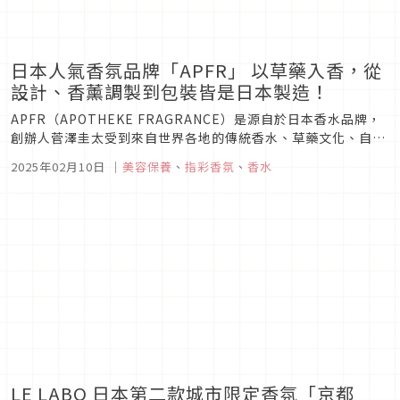
日本人氣香氛品牌「APFR」 以草藥入香，從
設計、香薰調製到包裝皆是日本製造！
APFR（APOTHEKE FRAGRANCE）是源自於日本香水品牌，
創辦人菅澤圭太受到來自世界各地的傳統香水、草藥文化、自然
哲學、美食、音樂和藝術的影響，並將日本自古以來對細節的關
2025年02月10日
｜
美容保養
、
指彩香氛
、
香水
注融入現代設計中，創造出品牌中的各種香薰。所有 APFR 的香
水均在日本當地的自有工廠手工製作，就連包裝及容器都是自
行...
LE LABO 日本第二款城市限定香氛「京都