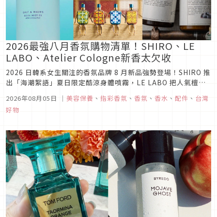
2026最強八月香氛購物清單！SHIRO、LE
LABO、Atelier Cologne新香太欠收
2026 日韓系女生關注的香氛品牌 8 月新品強勢登場！SHIRO 推
出「海潮絮語」夏日限定酷涼身體噴霧，LE LABO 把人氣檀香
33 變成洗手露與大容量護手乳，Atelier Cologne 則帶來巴黎
2026年08月05日
｜
美容保養
、
指彩香氛
、
香氛
、
香水
、
配件
、
台灣
藤編風情的 Titi 隨香小伴配件。最全香氛購物清單一次更新！
好物