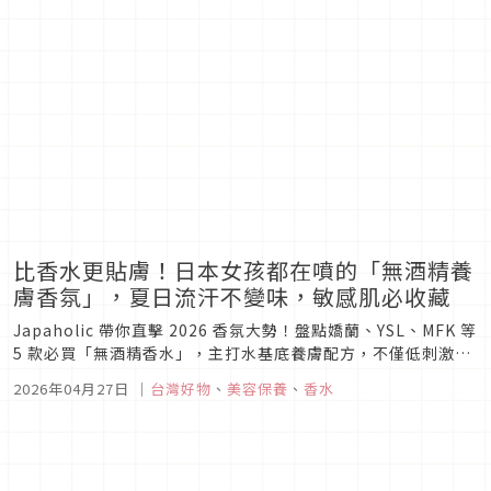
比香水更貼膚！日本女孩都在噴的「無酒精養
膚香氛」，夏日流汗不變味，敏感肌必收藏
Japaholic 帶你直擊 2026 香氛大勢！盤點嬌蘭、YSL、MFK 等
5 款必買「無酒精香水」，主打水基底養膚配方，不僅低刺激、
不乾燥，更能在夏日汗水中保持高級偽體香。從肌膚到髮絲都能
2026年04月27日
｜
台灣好物
、
美容保養
、
香水
散發清新透明感，敏感肌也能安心入手的最強推薦清單。