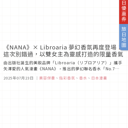
旅日優惠券
旅日地圖
《NANA》× Libroaria 夢幻香氛再度登場！
這次別錯過，以雙女主為靈感打造的限量香氣
由出版社誕生的美妝品牌「Libroaria（リブロアリア）」攜手
矢澤愛的人氣漫畫《NANA》，推出的夢幻聯名香水「No.7
Nana & No.8 Hachi」，備受矚目的限量再販正式登場！ 這款
2025年07月23日
｜
美容保養
、
指彩香氛
、
香水
、
日本漫畫
香水於2025年春季首度亮相時便引發熱烈話題，瞬間完售，成
為粉絲心中難以忘懷的傳說之作。靈感來自《...