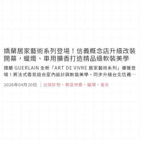
嬌蘭居家藝術系列登場！信義概念店升級改裝
開幕，蠟燭、車用擴香打造精品級軟裝美學
嬌蘭 GUERLAIN 全新「ART DE VIVRE 居家藝術系列」優雅登
場！將法式香氛結合室內設計與軟裝美學，同步升級台北信義
「色彩概念店」。全系列包含客製化香氛蠟燭、擴香與香氛皂，
2026年04月20日
｜
台灣好物
、
美容保養
、
蠟燭
、
香水
結合沈浸式視覺空間與亞洲首座訂製服務精品箱，為您定義精品
級居家生活體驗，即日起於限定精品店與線上旗艦店販售。