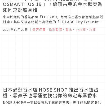
OSMANTHUS 19 」，優雅古典的金木樨焚香
如同京都般高雅
來自於紐約的香氛品牌「LE LABO」每每推出香水都會引起熱烈
討論，其中又以各地城市為特色的「LE LABO City Exclusives
城市限定系列」最讓人為之瘋狂。「LE LABO」在每年秋季都會
2024年10月20日
｜
美容保養
、
指彩香氛
、
香水
、
47京都
、
京都
推出一款新的城市，包含了現有的柏林（CEDRAT 37）、巴黎
（Vanille 44）、東京（G...
日本必逛香水店 NOSE SHOP 推出香水扭蛋
機，靠鼻子也靠運氣找出你的命定專屬香水
NOSE SHOP是一家以香氛為主題的專賣店，專注於為顧客提供