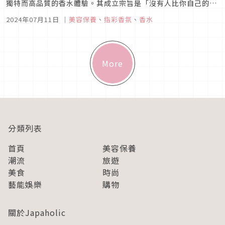
獨特而高品質的香水體驗。其成立宗旨是「沒有人比你自己的鼻
子更重要」。NOSE SHOP 從世界各地精選獨立高端香氛品牌，
2024年07月11日
｜
美容保養
、
指彩香氛
、
香水
商品價格從5,000日圓到2萬日圓都有，但有別於高級香氛專櫃
難以親近和高不可攀的氛圍，這裡是以輕鬆、活潑且有些瘋狂的
方...
More
分類列表
首頁
美容保養
潮流
旅遊
美食
時尚
藝能娛樂
購物
關於Japaholic