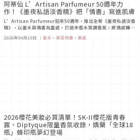
阿蒂仙 L’Artisan Parfumeur 50週年力
作！《墨夜私語淡香精》把「情書」寫進肌膚
L’Artisan Parfumeur迎來50週年，推出全新《墨夜私語淡香
精》，以墨水與情書為靈感，打造辛香木質調香氣，將情感轉化
為留在肌膚上的氣味記憶，低調卻深刻。
2026年04月10日
｜
香水
、
美容保養
、
美妝
2026櫻花美妝必買清單！SK-II櫻花版青春
露、Diptyque限量香氛收錄，嬌蘭「全球18
瓶」蜂印瓶夢幻登場