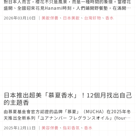
對日本人而言，櫻花不只是風景，而是一種時間的象徵。當櫻花
盛開、全國迎來花見Hanami時刻，人們鋪開野餐墊，在滿開的
粉色花海下相聚與慶祝。櫻花的短暫盛放，提醒人們珍惜當下，
2026年03月10日
｜
美妝保養
、
日本美妝
、
台灣好物
、
香水
也因此延伸出對「櫻花香氣」的迷戀，那種帶著清甜花香、微微
果調、乾淨留白的氣息，象徵新生、純淨與希望。今年春季，櫻
花香氣從保養、香...
日本推出超美「慕夏香水」！12個月找出自己
的主題香
由慕夏基金會官方認證的品牌「慕夏」（MUCHA）在2025年冬
天推出全新系列「ユアナンバー フレグランスオイル」(Your
Nunber Fragrance Oil），以一年中的季節變化為主題打造出
2025年12月11日
｜
美容保養
、
指彩香氛
、
香水
12款滾珠香水，集合氣質與優雅於一身，趕緊來仔細瞧瞧！