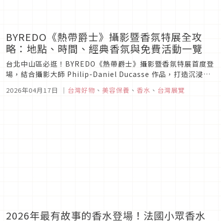
BYREDO《熱帶爵士》攝影暨香氛特展全攻
略：地點、時間、經典香氛與免費活動一覽
台北中山區必逛！BYREDO《熱帶爵士》攝影暨香氛特展首度登
場，結合攝影大師 Philip-Daniel Ducasse 作品，打造沉浸式
五感體驗。現場不僅能一次試聞《無人之境》、《返樸歸真》等
2026年04月17日
｜
台灣好物
、
美容保養
、
香水
、
台灣展覽
經典香氣，參與活動更可免費獲得限量香氛鑰匙圈與花禮！內含
展覽時間、地點與必看亮點全紀錄。
2026年最有故事的香水登場！法國小眾香水