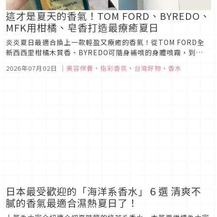
這才是夏天的香氣！TOM FORD、BYREDO、
MFK用柑橘、皂香打造最療癒夏日
炎炎夏日最適合換上一款輕盈又療癒的香氣！從TOM FORD全
新西西里柑橘木質香、BYREDO可隨身補噴的身體噴霧，到
Maison Francis Kurkdjian全新香氛衣櫥禮盒與玫瑰香氛蠟
2026年07月02日
｜
美容保養
、
指彩香氛
、
台灣好物
、
香水
燭，精選2026夏季最值得收藏的精品香氛新品，讓香氣陪你展
開一場清爽又充滿度假感的夏日旅程。
日本最受歡迎的「海洋系香水」６選 清爽不
膩的香氣最適合濕熱夏日了！