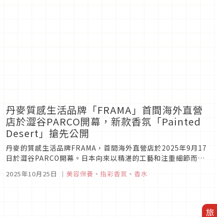
丹麥質感生活品牌「FRAMA」首間海外直營
店於澀谷PARCO開幕，新款香氛「Painted
Desert」搶先公開
丹麥的質感生活品牌FRAMA，首間海外直營店於2025年9月17
日於澀谷PARCO開幕。日本向來以精湛的工藝和注重細節而聞
名，這點正好和FRAMA的品牌理念不謀而合，因此首次的世界
2025年10月25日
｜
美容保養
、
指彩香氛
、
香水
進出就選擇日本澀谷PARCO為起點。澀谷PARCO店首批進駐的
商品為FRAMA的居家保養香氛系列，最新款香氛「Paint...