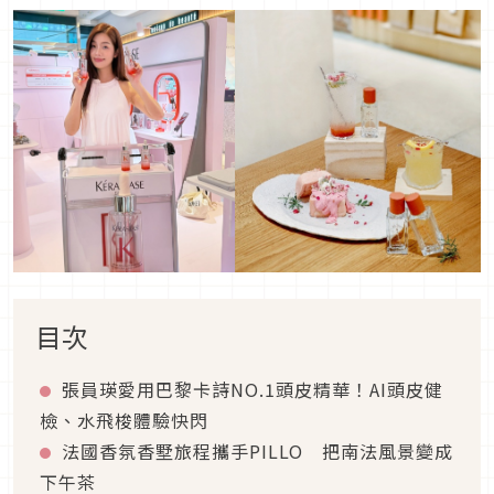
目次
張員瑛愛用巴黎卡詩NO.1頭皮精華！AI頭皮健
檢、水飛梭體驗快閃
法國香氛香墅旅程攜手PILLO 把南法風景變成
下午茶