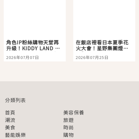
角色IP粉絲購物天堂再
在飯店裡看日本夏季花
升級！KIDDY LAND 原
火大會！星野集團煙火
宿店吉伊卡哇迎客，新
景觀飯店6選，讓你不用
2026年07月07日
2026年07月25日
開幕 OMOKADO 店3分
人擠人悠閒欣賞
即達
分類列表
首頁
美容保養
潮流
旅遊
美食
時尚
藝能娛樂
購物