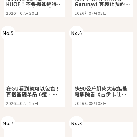
KUOE！不張揚卻經得起
Gurunavi 客製化預約九
時間洗鍊的經典之作五
大都市餐廳，打造專屬
2026年07月20日
2026年07月03日
選
美食體驗！
No.
5
No.
6
在GU看到就可以包色！
快90公斤肌肉大叔能進
百搭基礎單品 6選，閉
電影院看《吉伊卡哇》
眼全收也不心疼
嗎？日本重金屬樂團
2026年07月25日
2026年08月03日
「打首」會長與nagano
老師一同給出了答案
No.
7
No.
8