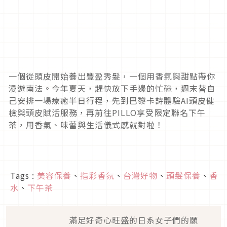
一個從頭皮開始養出豐盈秀髮，一個用香氣與甜點帶你
漫遊南法。今年夏天，趕快放下手邊的忙碌，週末替自
己安排一場療癒半日行程，先到巴黎卡詩體驗AI頭皮健
檢與頭皮賦活服務，再前往PILLO享受限定聯名下午
茶，用香氣、味蕾與生活儀式感就對啦！
Tags :
美容保養
、
指彩香氛
、
台灣好物
、
頭髮保養
、
香
水
、
下午茶
滿足好奇心旺盛的日系女子們的願