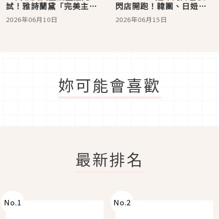
試！雅詩蘭黛「完美主
閃店開跑！韓團、日妞級
場」快閃店進駐A11，超強
底妝體驗、專業攝影拍美
2026年06月10日
2026年06月15日
骨相分析、巨無霸人生四
照，還送限量香水與棉花
格拍貼5大亮點必打卡
糖
妳可能會喜歡
最新排名
No.
1
No.
2