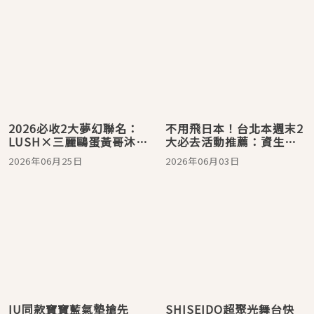
2026必收2大夢幻聯名：
不用飛日本！台北本週末2
LUSH×三麗鷗蛋黃哥沐浴
大必去活動推薦：資生堂
軟糖、舒特膚《玩具總動
極上御藏日式秘境展、思
2026年06月25日
2026年06月03日
員5》巴斯光年周邊，限定
波綺山茶花快閃店一次收
萌物這天開搶！
IU同款寶寶藍氣墊搶先
SHISEIDO超聚光舞台快