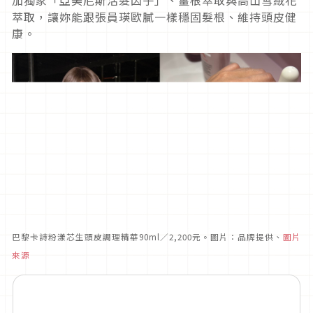
加獨家「亞美尼斯活髮因子」、薑根萃取與高山雪絨花
萃取，讓妳能跟張員瑛歐膩一樣穩固髮根、維持頭皮健
康。
巴黎卡詩粉漾芯生頭皮調理精華90ml／2,200元。圖片：品牌提供、
圖片
來源