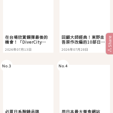
在台場欣賞鋼彈最後的
回顧大師經典！東野圭
Share
機會！「DiverCity
吾原作改編的10部日本
Tokyo Plaza」搭船、
影視作品推薦
2026年07月13日
2026年07月28日
購物、美食及夜景，一
次全體驗
No.
3
No.
4
必買日系腕錶品牌
用日本最大美食網站