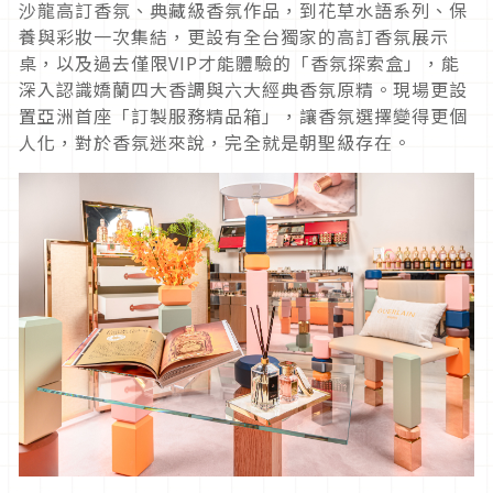
沙龍高訂香氛、典藏級香氛作品，到花草水語系列、保
養與彩妝一次集結，更設有全台獨家的高訂香氛展示
桌，以及過去僅限VIP才能體驗的「香氛探索盒」，能
深入認識嬌蘭四大香調與六大經典香氛原精。現場更設
置亞洲首座「訂製服務精品箱」，讓香氛選擇變得更個
人化，對於香氛迷來說，完全就是朝聖級存在。