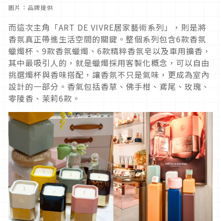
圖片：品牌提供
而這次主角「ART DE VIVRE居家藝術系列」，則是將
香氛真正帶進生活空間的關鍵。整個系列包含6款香氛
蠟燭杯、9款香氛蠟燭、6款精粹香氛皂以及車用擴香，
其中最吸引人的，就是蠟燭採用客製化概念，可以自由
挑選燭杯與香味搭配，讓香氛不只是氣味，更成為室內
設計的一部分。香氣包括香草、佛手柑、鳶尾、玫瑰、
零陵香、茉莉6款。