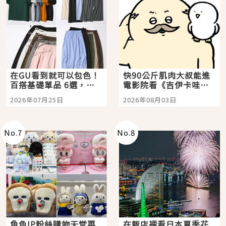
在GU看到就可以包色！
快90公斤肌肉大叔能進
百搭基礎單品 6選，閉
電影院看《吉伊卡哇》
眼全收也不心疼
嗎？日本重金屬樂團
2026年07月25日
2026年08月03日
「打首」會長與nagano
老師一同給出了答案
No.
7
No.
8
角色IP粉絲購物天堂再
在飯店裡看日本夏季花