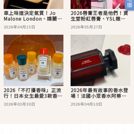
車上味道決定氣質！Jo
2026唇膏王者是他們！資
Malone London、嬌蘭Ｇ
生堂粉紅唇膏、YSL嫩幼
uerlain、Atelier
蜜糖超燒，嬌蘭、SUQQU
2026年04月15日
2026年05月27日
Cologne歐瓏車用擴香推
等5款必收爆款唇彩總整理
薦，男友也會愛
2026「不打擾香味」正流
2026年最有故事的香水登
行！日本女生最愛3款香
場！法國小眾香水阿蒂仙
水：棉被寶寶香＋寧靜晨
L’Artisan Parfumeur
2026年03月30日
2026年04月10日
光香太療癒
50週年力作！《墨夜私語
淡香精》把「情書」寫進
肌膚