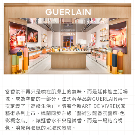
當香氛不再只是噴在肌膚上的氣味，而是延伸進生活場
域、成為空間的一部分，法式奢華品牌GUERLAIN再一
次定義了「高級生活」。隨著全新ART DE VIVRE居家
藝術系列上市，嬌蘭同步升級「藝術沙龍香氛藝廊-色
彩概念店」，讓逛香水不只是試香，而是一場結合視
覺、嗅覺與體感的沉浸式體驗。