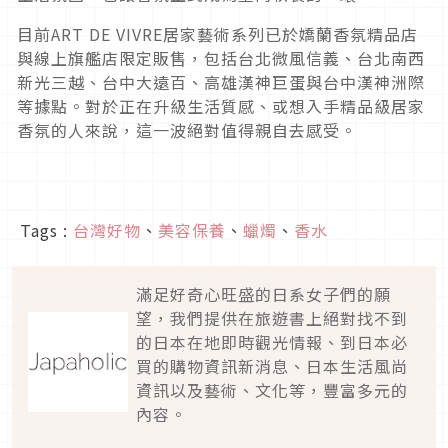
目前ART DE VIVRE居家藝術系列已於嬌蘭香氛精品店
與線上旗艦店限定販售，包括台北微風信義、台北南西
新光三越、台中大遠百、高雄漢神巨蛋與台中漢神洲際
等據點。對於正在升級生活質感、或想入手精品級居家
香氛的人來說，這一波絕對值得親自去感受。
Tags :
台灣好物
、
美容保養
、
蠟燭
、
香水
滿足好奇心旺盛的日系女子們的願
望，我們提供在旅遊書上絕對找不到
的日本在地即時觀光情報、到日本必
買的購物資訊新消息、日本生活風尚
資訊以及藝術、文化等，豐富多元的
內容。