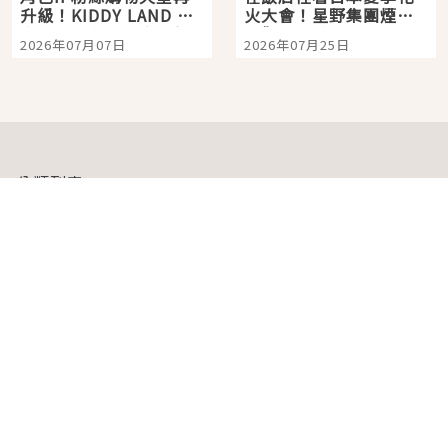
升級！KIDDY LAND 原
火大會！星野集團煙火
宿店吉伊卡哇迎客，新
景觀飯店6選，讓你不用
2026年07月07日
2026年07月25日
開幕 OMOKADO 店3分
人擠人悠閒欣賞
即達
分類列表
首頁
美容保養
潮流
旅遊
美食
時尚
藝能娛樂
購物
關於Japaholic
關於我們
免責事項
寫手招募
Japaholic Girls招募
廣告、合作洽談
關鍵字列表