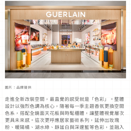
圖片：品牌提供
走進全新改裝空間，最直覺的感受就是「色彩」。整體
設計以強烈色調為核心，隨著每一季主題香氛更換空間
色系，搭配全鏡面天花板與時髦櫃體，讓整體視覺層次
更具未來感。這次更呼應居家藝術系列，延伸出玫瑰
粉、暖陽橘、湖水綠、靜謐白與深邃藍等色彩，並融入