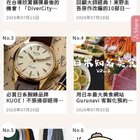
在台場欣賞鋼彈最後的
回顧大師經典！東野圭
機會！「DiverCity
吾原作改編的10部日本
Tokyo Plaza」搭船、
影視作品推薦
2026年07月13日
2026年07月28日
購物、美食及夜景，一
Share
次全體驗
No.
3
No.
4
必買日系腕錶品牌
用日本最大美食網站
KUOE！不張揚卻經得起
Gurunavi 客製化預約九
時間洗鍊的經典之作五
大都市餐廳，打造專屬
2026年07月20日
2026年07月03日
選
美食體驗！
No.
5
No.
6