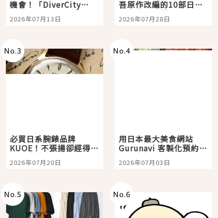
機會！「DiverCity
吾原作改編的10部日本
Tokyo Plaza」搭船、
影視作品推薦
2026年07月13日
2026年07月28日
購物、美食及夜景，一
次全體驗
No.
3
No.
4
必買日系腕錶品牌
用日本最大美食網站
KUOE！不張揚卻經得起
Gurunavi 客製化預約九
時間洗鍊的經典之作五
大都市餐廳，打造專屬
2026年07月20日
2026年07月03日
選
美食體驗！
No.
5
No.
6