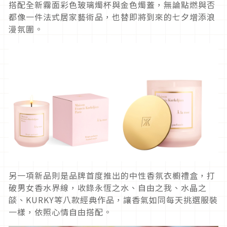
搭配全新霧面彩色玻璃燭杯與金色燭蓋，無論點燃與否
都像一件法式居家藝術品，也替即將到來的七夕增添浪
漫氛圍。
另一項新品則是品牌首度推出的中性香氛衣櫥禮盒，打
破男女香水界線，收錄永恆之水、自由之我、水晶之
燄、KURKY等八款經典作品，讓香氣如同每天挑選服裝
一樣，依照心情自由搭配。