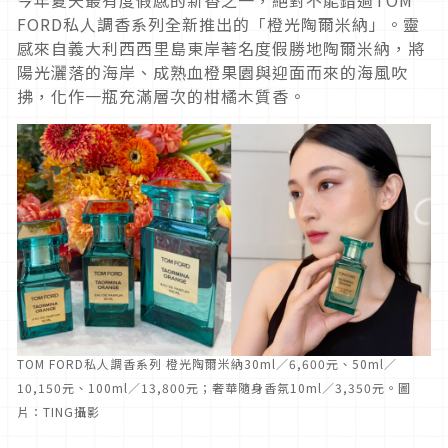
FORD私人調香系列全新推出的「橙光陶爾米納」。靈
感來自義大利西西里島東岸著名度假勝地陶爾米納，將
陽光灑落的海岸、成熟血橙果園與迎面而來的海風吹
拂，化作一瓶充滿層次的柑橘木質香。
TOM FORD私人調香系列 橙光陶爾米納30ml／6,600元、50ml／
10,150元、100ml／13,800元；奢華隨身香氛10ml／3,350元。圖
片：TING攝影