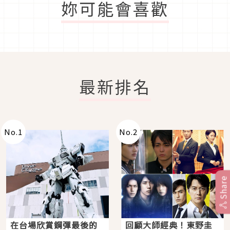
妳可能會喜歡
最新排名
No.
1
No.
2
Share
在台場欣賞鋼彈最後的
回顧大師經典！東野圭