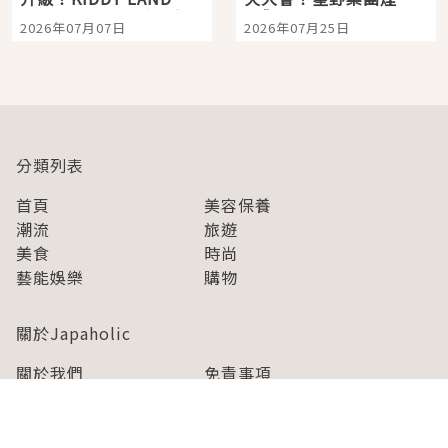
宿店吉伊卡哇迎客，新
景觀飯店6選，讓你不用
2026年07月07日
2026年07月25日
開幕 OMOKADO 店3分
人擠人悠閒欣賞
即達
分類列表
首頁
美容保養
潮流
旅遊
美食
時尚
藝能娛樂
購物
關於Japaholic
關於我們
免責事項
寫手招募
Japaholic Girls招募
廣告、合作洽談
關鍵字列表
お問い合わせ