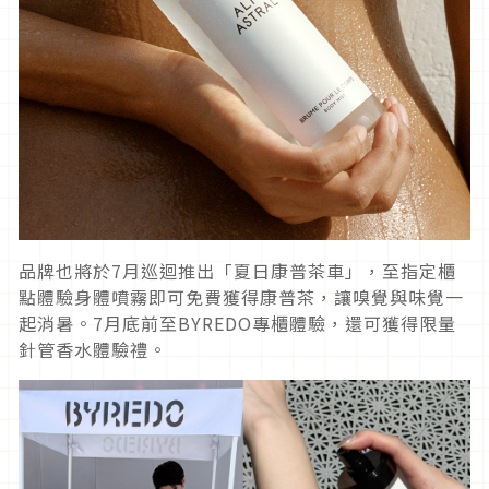
品牌也將於7月巡迴推出「夏日康普茶車」，至指定櫃
點體驗身體噴霧即可免費獲得康普茶，讓嗅覺與味覺一
起消暑。7月底前至BYREDO專櫃體驗，還可獲得限量
針管香水體驗禮。