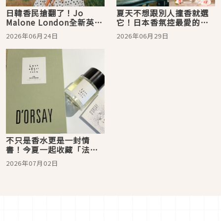
日韓香民搶翻了！Jo
夏天不想跟別人撞香就選
Malone London全新英倫
它！日本香氛控最愛的新
田園系列上市，胡蘿蔔花
款法國小眾香水，Maison
2026年06月24日
2026年06月29日
香水可愛到一聞就淪陷
Margiela、TRUDON都上
榜
不只是香水更是一封情
書！今夏一起收藏「法國
最浪漫小眾香
2026年07月02日
D'ORSAY」：全新《K.M.
雨後依然》捕捉雨後的愛
情，亞洲首發限定必聞