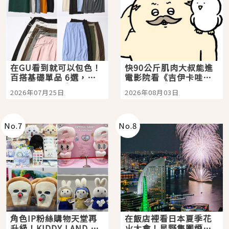
在GU看到就可以包色！
快90公斤肌肉大叔能進
百搭基礎單品 6選，閉
電影院看《吉伊卡哇》
眼全收也不心疼
嗎？日本重金屬樂團
2026年07月25日
2026年08月03日
「打首」會長與nagano
老師一同給出了答案
No.
7
No.
8
角色IP粉絲購物天堂再
在飯店裡看日本夏季花
升級！KIDDY LAND 原
火大會！星野集團煙火