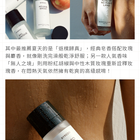
其中最推薦夏天的是「返樸歸真」，經典皂香搭配玫瑰
與麝香，就像剛洗完澡般乾淨舒服；另一款人氣香味
「無人之境」則用粉紅胡椒與中性木質玫瑰重新詮釋玫
瑰香，在悶熱天氣依然擁有乾爽的高級感唷！