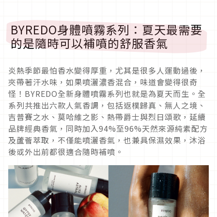
BYREDO身體噴霧系列：夏天最需要
的是隨時可以補噴的舒服香氣
炎熱季節最怕香水變得厚重，尤其是很多人運動過後，
夾帶著汗水味，如果噴灑濃香混合，味道會變得很奇
怪！BYREDO全新身體噴霧系列也就是為夏天而生。全
系列共推出六款人氣香調，包括返樸歸真、無人之境、
吉普賽之水、莫哈維之影、熱帶爵士與烈日頌歌，延續
品牌經典香氣，同時加入94%至96%天然來源純素配方
及蘆薈萃取，不僅能噴灑香氣，也兼具保濕效果，沐浴
後或外出前都很適合隨時補噴。