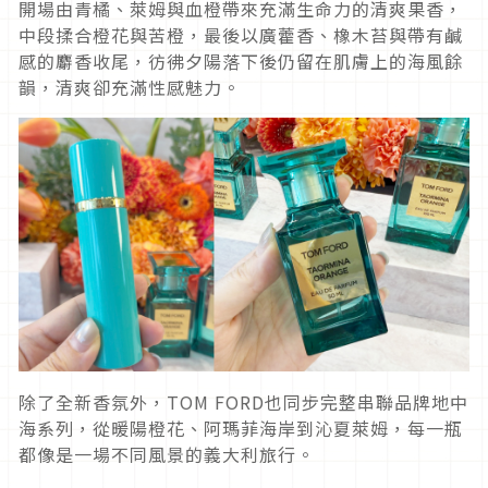
開場由青橘、萊姆與血橙帶來充滿生命力的清爽果香，
中段揉合橙花與苦橙，最後以廣藿香、橡木苔與帶有鹹
感的麝香收尾，彷彿夕陽落下後仍留在肌膚上的海風餘
韻，清爽卻充滿性感魅力。
除了全新香氛外，TOM FORD也同步完整串聯品牌地中
海系列，從暖陽橙花、阿瑪菲海岸到沁夏萊姆，每一瓶
都像是一場不同風景的義大利旅行。