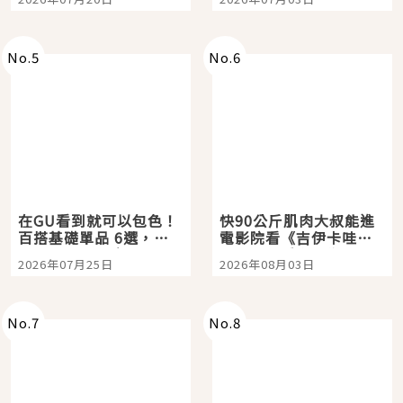
選
美食體驗！
No.
5
No.
6
在GU看到就可以包色！
快90公斤肌肉大叔能進
百搭基礎單品 6選，閉
電影院看《吉伊卡哇》
眼全收也不心疼
嗎？日本重金屬樂團
2026年07月25日
2026年08月03日
「打首」會長與nagano
老師一同給出了答案
No.
7
No.
8