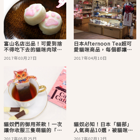
富山名店出品！可愛到捨
日本Afternoon Tea超可
不得吃下去的貓咪肉球造
愛貓咪商品，每個都讓人
型魚板！
好心動
2017年03月27日
2017年04月10日
貓奴們的御用茶款！一次
貓奴必知！日本「貓部」
讓你收服三隻萌貓的「貓
人氣商品10選，被貓咪包
咪泡湯茶包」
圍的生活好幸福♡
2017年05月25日
2017年07月12日