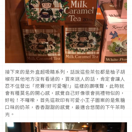
接下來的是外盒超吸睛系列，話說這些茶包都是柚子胡
椒在其他地方沒有看過的，買來送人的話，肯定會讓人
忍不住發出「挖賽!好可愛喔!」這樣的讚嘆聲，此時就
會有種莫名的開心感，感覺自己好像很會挑禮物似的，
好啦！不囉嗦，首先這款印有可愛小王子圖案的是焦糖
口味的奶茶，香香甜甜的感覺，最適合悠閒的下午茶時
光。