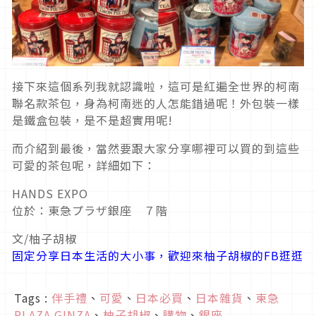
接下來這個系列我就認識啦，這可是紅遍全世界的柯南
聯名款茶包，身為柯南迷的人怎能錯過呢！外包裝一樣
是鐵盒包裝，是不是超實用呢!
而介紹到最後，當然要跟大家分享哪裡可以買的到這些
可愛的茶包呢，詳細如下：
HANDS EXPO
位於：東急プラザ銀座 ７階
文/柚子胡椒
固定分享日本生活的大小事，歡迎來柚子胡椒的FB逛逛
Tags :
伴手禮
、
可愛
、
日本必買
、
日本雜貨
、
東急
PLAZA GINZA
、
柚子胡椒
、
購物
、
銀座