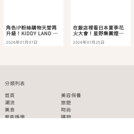
角色IP粉絲購物天堂再
在飯店裡看日本夏季花
升級！KIDDY LAND 原
火大會！星野集團煙火
宿店吉伊卡哇迎客，新
景觀飯店6選，讓你不用
2026年07月07日
2026年07月25日
開幕 OMOKADO 店3分
人擠人悠閒欣賞
即達
分類列表
首頁
美容保養
潮流
旅遊
美食
時尚
藝能娛樂
購物
關於Japaholic