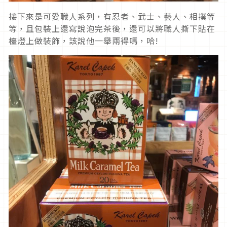
接下來是可愛職人系列，有忍者、武士、藝人、相撲等
等，且包裝上還寫說泡完茶後，還可以將職人撕下貼在
檯燈上做裝飾，該說他一舉兩得嗎，哈!