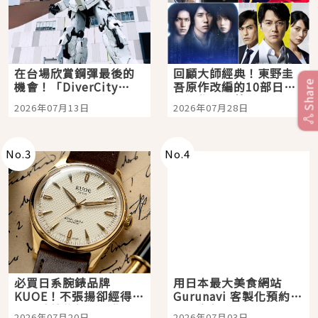
在台場欣賞鋼彈最後的
回顧大師經典！東野圭
Share
機會！「DiverCity
吾原作改編的10部日本
Tokyo Plaza」搭船、
影視作品推薦
2026年07月13日
2026年07月28日
購物、美食及夜景，一
次全體驗
No.
3
No.
4
必買日系腕錶品牌
用日本最大美食網站
KUOE！不張揚卻經得起
Gurunavi 客製化預約九
時間洗鍊的經典之作五
大都市餐廳，打造專屬
2026年07月20日
2026年07月03日