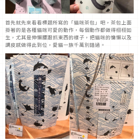
首先就先來看看標題所寫的「貓咪茶包」吧，茶包上面
掛著的是各種貓咪可愛的動作，每個動作都做得栩栩如
生，尤其是伸懶腰跟抓東西的樣子，把貓咪的慵懶以及
調皮感做得此到位，愛貓一族千萬別錯過。