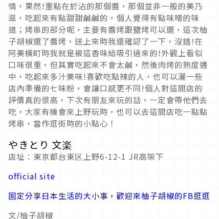
情，果然!重點在於沾的那個醬，那個並非一般的美乃
滋，吃起來有點甜甜鹹鹹的，個人覺得有點味噌的味
道；烤串的部分呢，主要有醬烤跟鹽烤可以選，這次柚
子胡椒選了醬烤，送上來時我還確認了一下，沒錯!在
阿美橫町時我就是被這香味給吸引過來的!外觀上看似
口味很重，但其實吃起來不會太鹹，然後肉烤的熟度適
中，吃起來多汁美味!喜歡吃點辣的人，也可以灑一些
店內準備的七味粉，會讓口感更不同!個人對這間店的
評價真的很高，下次有朋友來玩的話，一定會帶他們去
吃，大家有機會來上野玩時，也可以去這間店吃一點點
烤串，當作逛街時的小點心！
やきとり 文楽
店址：東京都台東区上野6-12-1 JR高架下
official site
固定分享日本生活的大小事，歡迎來柚子胡椒的FB逛逛
文/柚子胡椒