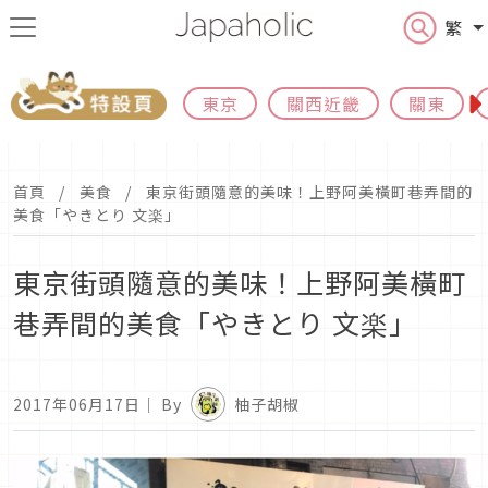
繁
東京
關西近畿
關東
首頁
美食
東京街頭隨意的美味！上野阿美橫町巷弄間的
美食「やきとり 文楽」
東京街頭隨意的美味！上野阿美橫町
巷弄間的美食「やきとり 文楽」
2017年06月17日
｜ By
柚子胡椒