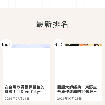
最新排名
No.
1
No.
2
在台場欣賞鋼彈最後的
回顧大師經典！東野圭
機會！「DiverCity
吾原作改編的10部日本
Tokyo Plaza」搭船、
影視作品推薦
2026年07月13日
2026年07月28日
購物、美食及夜景，一
次全體驗