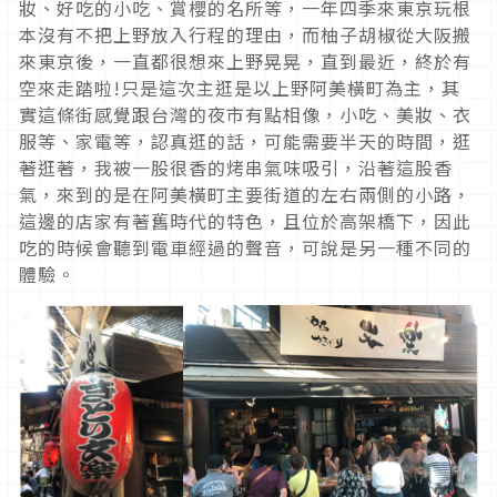
妝、好吃的小吃、賞櫻的名所等，一年四季來東京玩根
本沒有不把上野放入行程的理由，而柚子胡椒從大阪搬
來東京後，一直都很想來上野晃晃，直到最近，終於有
空來走踏啦!只是這次主逛是以上野阿美橫町為主，其
實這條街感覺跟台灣的夜市有點相像，小吃、美妝、衣
服等、家電等，認真逛的話，可能需要半天的時間，逛
著逛著，我被一股很香的烤串氣味吸引，沿著這股香
氣，來到的是在阿美橫町主要街道的左右兩側的小路，
這邊的店家有著舊時代的特色，且位於高架橋下，因此
吃的時候會聽到電車經過的聲音，可說是另一種不同的
體驗。