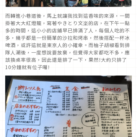
而轉進小巷道後，馬上就讓我找到這香味的來源，一間
掛著大大紅燈籠，寫著やきとり文楽的店，在下午一點
多的時間，這小小的店鋪早已排滿了人，每個人吃的不
多，幾乎都是一份簡單的沙拉和烤串，然後搭配一杯冰
啤酒，或許這就是東京人的小確幸。而柚子胡椒看到排
隊人潮後，一度想說要放棄，但覺得大家都吃不多，應
該換桌率很高，因此還是排了一下，果然!大約只排了
10分鐘就有位子囉!