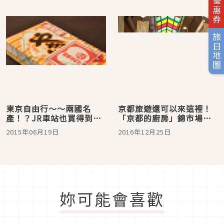
旅日優惠券
旅日地圖
東京自由行～～兩國名
京都旅遊還可以來這裡！
產！？JR車站也買得到的
「京都的廚房」錦市場體
「國技館烤雞串」實在是
驗京都飲食文化
2015年06月19日
2016年12月25日
太好吃啦
妳可能會喜歡