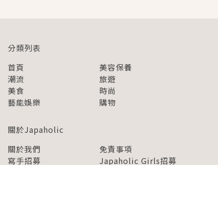
分類列表
首頁
美容保養
潮流
旅遊
美食
時尚
藝能娛樂
購物
關於Japaholic
關於我們
免責事項
寫手招募
Japaholic Girls招募
廣告、合作洽談
關鍵字列表
お問い合わせ