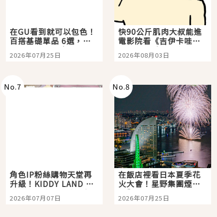
在GU看到就可以包色！
快90公斤肌肉大叔能進
百搭基礎單品 6選，閉
電影院看《吉伊卡哇》
眼全收也不心疼
嗎？日本重金屬樂團
2026年07月25日
2026年08月03日
「打首」會長與nagano
老師一同給出了答案
No.
7
No.
8
角色IP粉絲購物天堂再
在飯店裡看日本夏季花
升級！KIDDY LAND 原
火大會！星野集團煙火
宿店吉伊卡哇迎客，新
景觀飯店6選，讓你不用
2026年07月07日
2026年07月25日
開幕 OMOKADO 店3分
人擠人悠閒欣賞
即達