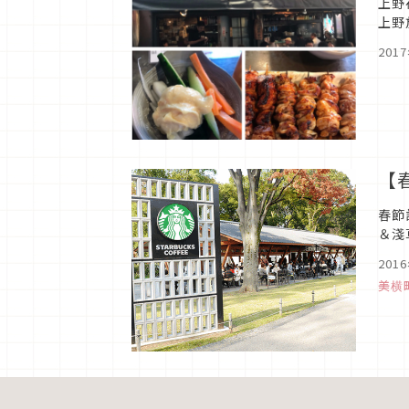
上野
上野
201
【
春節
＆淺
201
美横