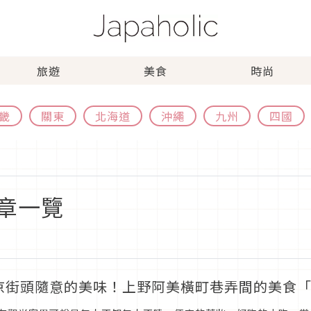
旅遊
美食
時尚
畿
關東
北海道
沖繩
九州
四國
章一覽
京街頭隨意的美味！上野阿美橫町巷弄間的美食「