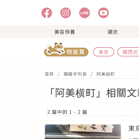
美容保養
潮流
東京
關西近
首頁
關鍵字列表
阿美横町
「阿美横町」相關文
2 篇中的 1 - 2 篇
東