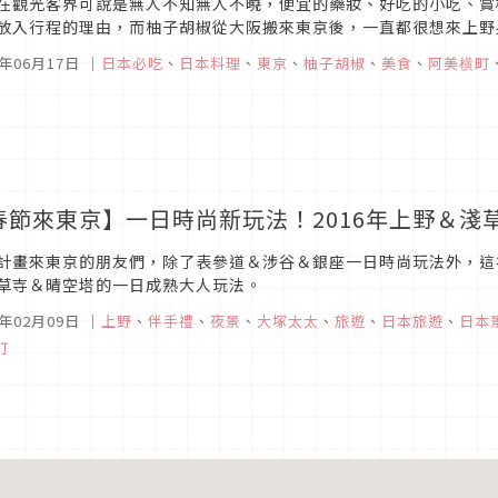
在觀光客界可說是無人不知無人不曉，便宜的藥妝、好吃的小吃、賞
放入行程的理由，而柚子胡椒從大阪搬來東京後，一直都很想來上野
7年06月17日
｜
日本必吃
、
日本料理
、
東京
、
柚子胡椒
、
美食
、
阿美横町
春節來東京】一日時尚新玩法！2016年上野＆淺
計畫來東京的朋友們，除了表參道＆涉谷＆銀座一日時尚玩法外，這
草寺＆晴空塔的一日成熟大人玩法。
6年02月09日
｜
上野
、
伴手禮
、
夜景
、
大塚太太
、
旅遊
、
日本旅遊
、
日本
町