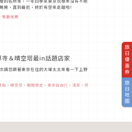
櫻的名所等，一年四季來東京玩根本沒有不把
晃晃，直到最近，終於有空來走踏啦!
、
餐廳推薦
旅日優惠券
草寺＆晴空塔最in話題店家
次請您跟著東京在住的大塚太太來看一下上野
旅日地圖
景點
、
晴空塔
、
期間限定
、
東京自由行
、
淺草
、
阿