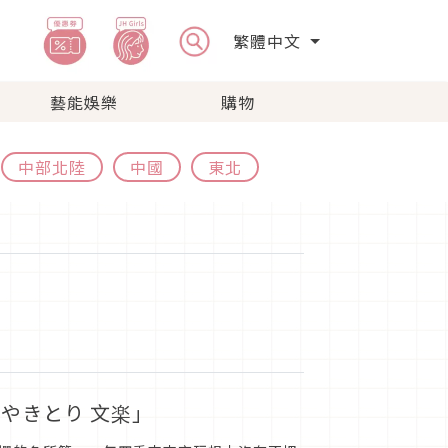
繁體中文
藝能娛樂
購物
中部北陸
中國
東北
やきとり 文楽」