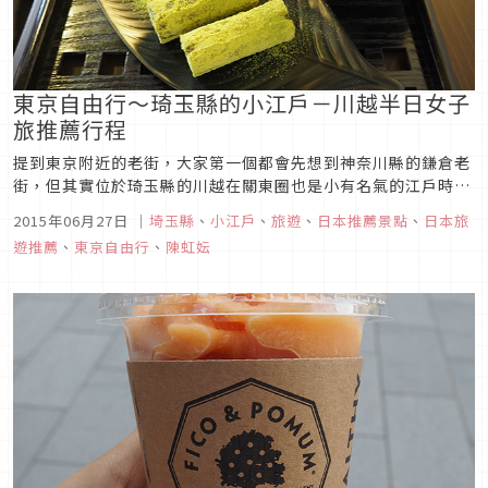
東京自由行～琦玉縣的小江戶－川越半日女子
旅推薦行程
提到東京附近的老街，大家第一個都會先想到神奈川縣的鎌倉老
街，但其實位於琦玉縣的川越在關東圈也是小有名氣的江戶時代
老街景點喔。從東京池袋搭乘電車到川越站只需約４０分鐘，和
2015年06月27日
｜
埼玉縣
、
小江戶
、
旅遊
、
日本推薦景點
、
日本旅
到鎌倉差不多呢！抵達川越站後，當然你可以選擇搭乘公車到各
遊推薦
、
東京自由行
、
陳虹妘
景點，但是這次女子旅行我們選擇的是「川越腳踏車
SHARING」，騎腳踏車遊川...