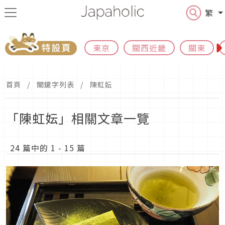
繁
東京
關西近畿
關東
首頁
關鍵字列表
陳虹妘
「陳虹妘」相關文章一覽
24 篇中的 1 - 15 篇