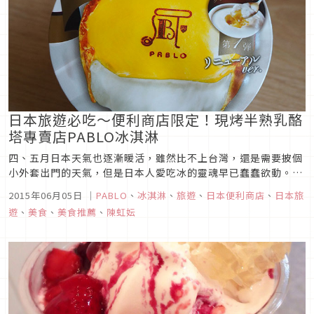
日本旅遊必吃～便利商店限定！現烤半熟乳酪
塔專賣店PABLO冰淇淋
四、五月日本天氣也逐漸暖活，雖然比不上台灣，還是需要披個
小外套出門的天氣，但是日本人愛吃冰的靈魂早已蠢蠢欲動。今
年春天PABLO和赤城乳業的跨公司合作可以說是將「罪惡×罪
2015年06月05日
｜
PABLO
、
冰淇淋
、
旅遊
、
日本便利商店
、
日本旅
惡 = 美味」方程式發揮到極點了！在近幾年捲起現烤乳酪塔熱潮
遊
、
美食
、
美食推薦
、
陳虹妘
的日本中，PABLO可以說是規模最大，最知名的店。他們的乳
酪塔的最可怕...