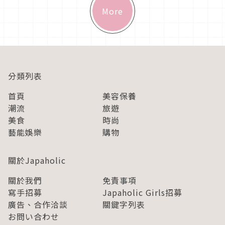
More
分類列表
首頁
美容保養
潮流
旅遊
美食
時尚
藝能娛樂
購物
關於Japaholic
關於我們
免責事項
寫手招募
Japaholic Girls招募
廣告、合作洽談
關鍵字列表
お問い合わせ