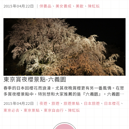
個牌子不陌生吧。皮膚保養特集時總是同時有好幾位模特兒都大
2015年04月22日
｜
保養品
、
美女養成
、
美妝
、
陳虹妘
推其產品的THREE，最有名的就是他們家的卸妝油了。而
THREE這次將卸妝部門具有不敗王者地位的卸妝油以及其他初
夏時必備的產品...
東京賞夜櫻景點-六義園
春季的日本因櫻花而浪漫，尤其夜晚賞櫻更有另一番風情。在眾
多賞夜櫻景點中，特別想和大家推薦的是『六義園』。六義園其
實是國家指定特別名勝地，從JR或是地下鐵駒込站出來徒步約5
2015年04月22日
｜
夜遊
、
旅遊
、
旅遊景點
、
日本旅遊
、
日本櫻花
、
分鐘就能抵達，交通非常方便。在櫻花季與楓葉季時六義園都會
東京必去
、
東京景點
、
東京自由行
、
陳虹妘
開放晚上入園，讓大家欣賞點燈後的美景。六義園中其實楓樹比
櫻花樹多，但是六義...