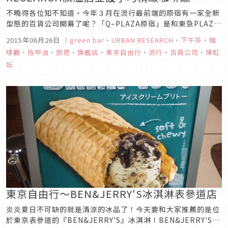
不曉得各位知不知道，今年３月在流行最前端的原宿有一家全新
型態的百貨公司開幕了呢？「Q–PLAZA原宿」是和東急PLAZA
同集團的百貨公司，從地下鐵明治神宮站出來往明治通徒步約3
2015年06月26日
｜
green bar
、
URBAN RESEARCH
、
下午茶
、
咖
分鐘。建築外觀時尚顯眼，現代摩登又帶點可愛的感覺代表著整
啡廳
、
指甲油
、
旅遊
、
旗艦店
、
東京自由行
、
流行
、
百貨公司
、
陳虹
個原宿的新風貌。而負責「Q–PLAZA原宿」門面，也就是一樓
妘
的就是「...
東京自由行～BEN&JERRY'S冰淇淋表參道店
炎炎夏日不可缺的就是清涼的冰品了！今天要和大家推薦的是位
於東京表參道的『BEN&JERRY'S』冰淇淋！BEN&JERRY'S是