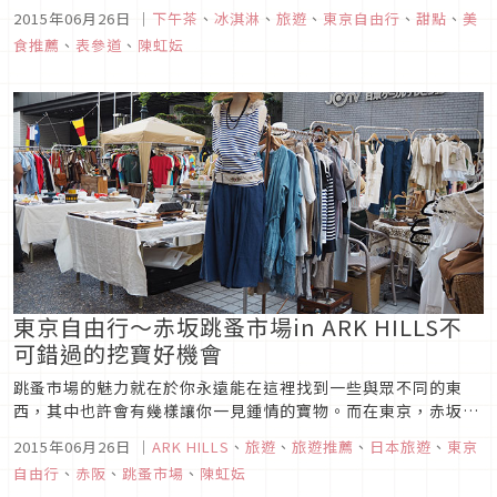
源自美國，聞名全世界的冰淇淋專賣店。最大的特色就是製作全
2015年06月26日
｜
下午茶
、
冰淇淋
、
旅遊
、
東京自由行
、
甜點
、
美
程堅持環保理念，從材料、製作、包裝、運送．．．都細心經
食推薦
、
表參道
、
陳虹妘
營。因此BEN&JERRY'S的冰淇淋...
東京自由行～赤坂跳蚤市場in ARK HILLS不
可錯過的挖寶好機會
跳蚤市場的魅力就在於你永遠能在這裡找到一些與眾不同的東
西，其中也許會有幾樣讓你一見鍾情的寶物。而在東京，赤坂
ARK HILLS約一、兩個月舉辦一次的跳蚤市場（赤坂蚤の市 in
2015年06月26日
｜
ARK HILLS
、
旅遊
、
旅遊推薦
、
日本旅遊
、
東京
ARK HILLS）可是內行人才知道的尋寶地喔！要前往赤坂ARK
自由行
、
赤阪
、
跳蚤市場
、
陳虹妘
HILLS，必須在地下鐵「六本木一丁目」站下車，ARK H...