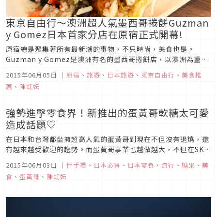
東京自由行～澳洲超人氣墨西哥捲餅Guzman
y Gomez日本首家分店在原宿正式開幕!
原宿總是聚集著所有最新潮的事物，不只時尚，美食也是。
Guzman y Gomez是澳洲有名的墨西哥捲餅店，以澳洲為重心
全世界共有50多家店舖，是全世界著迷的美食。而Guzman y
2015年06月05日
｜
原宿
、
旅遊
、
日本旅遊
、
東京自由行
、
美食推
Gomez（以下簡稱『GYG 』）的日本首家分店於4/29在原宿
薦
、
陳虹妘
Laforet開幕。又大又明亮的黃色招牌，讓人聯想到墨...
強勢進擊零食界！新推出的蛋黃哥軟糖太可愛
造成話題♡
在日本和台灣都坐擁超高人氣的蛋黃哥到現在不但沒有退燒，還
有越來越受歡迎的趨勢。而蛋黃哥事業也越做越大，不但在SKY
TREE有蛋黃哥咖啡廳，現在在便利商店也看的到他了。蛋黃哥
2015年06月03日
｜
伴手禮
、
日本必買
、
日本零食
、
流行
、
糖果
、
美
系列商品第34項就是和蛋黃哥形象超符合的「蛋黃哥軟糖」。一
食
、
蛋黃哥
、
陳虹妘
包裡總共有五種造型的蛋黃哥，在吃下肚之前，那可愛的模樣總
是會讓人忍不...