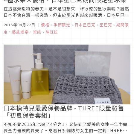
在這逐漸暖和的春天，是不是很想來一杯冰涼的星冰樂呢？雖然
日本不像台灣一樣炎熱，但由於陽光也越來越暖活，日本星巴克
便在4月15日推出了「4種水果與優格星冰樂」給想清涼一下的
2015年04月22日
｜
優格
、
季節限定
、
日本星巴克
、
星巴克
、
期間限
大家啦！過去的星冰樂都是咖啡、可可或是水果口味做基調去變
定
、
藝能娛樂
、
資訊
、
陳虹妘
化，但是這次的新產品可是日本星巴克大創新，首次使用優格來
製作星冰樂。有去過...
日本模特兒最愛保養品牌 - THREE限量發售
「初夏保養套組」
不知不覺2015年也過了4分之1，又快到了愛美的女性一年中需
要全力備戰的夏天了。常看日系雜誌的女生們一定對THREE這