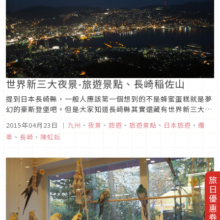
世界新三大夜景-旅遊景點、長崎稲佐山
提到日本長崎縣，一般人應該第一個想到的不是蜂蜜蛋糕就是夢
幻的豪斯登堡吧。但是大家知道長崎縣其實還藏有世界新三大夜
景之一嗎？2012年以前世界三大夜景為香港、函館、那不勒
2015年04月23日
｜
九州
、
夜景
、
旅遊
、
旅遊景點
、
日本旅遊
、
纜
斯，2012年更新為香港、長崎稻佐山、摩洛哥。當然，長崎稻
車
、
長崎
、
陳虹妘
佐山也和函館、神戶並列日本三大夜景喔！長崎稻佐山夜景的魅
力就在於它靠山又靠...
旅日優惠券