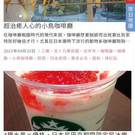
旅日地圖
超治癒人心的小鳥咖啡廳
在咖啡廳戰國時代的現代來說，咖啡廳想要脫穎而出就要比別家
特別好幾倍才行。尤其在日本連時下流行的動物系咖啡廳狗狗貓
咪已經習以為常，不足以讓人眼睛一亮。小小的身體，圓滾滾的
2015年04月23日
｜
三鷹
、
吉卜力美術館
、
吉祥寺
、
咖哩飯
、
咖啡
雙眼，尖尖的嘴喙，輕輕振翅蹦蹦跳的模樣可愛的叫人受不了。
廳
、
小鳥咖啡廳
、
旅遊
、
日本旅遊
、
東京必去
、
甜點
、
陳虹妘
在如此競爭的環境中，看準了小鳥這般獨特的魅力，獨一無二的
小鳥咖啡廳就誕生了。...
4種水果×優格，日本星巴克期間限定星冰樂