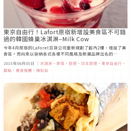
東京自由行！Lafort原宿新增設美食區不可錯
過的韓國蜂巢冰淇淋–Milk Cow
今年4月原宿的Laforet百貨公司重新規劃了館內2樓，增設了美
食區。而向來以容納各式各樣不同風格及新潮品牌出名的
Laforet連美食區都特別出眾，美食區三家店鋪都是日本第一家
2015年06月05日
｜
冰淇淋
、
原宿
、
旅遊
、
日本旅遊
、
東京自由行
、
或第二家分店的有名美食。從韓國進軍日本的蜂巢冰淇淋Milk
甜點
、
美食推薦
、
陳虹妘
Cow就是其中一家！蜂巢冰淇淋前陣子也在台灣捲起一陣旋風，
而日本...