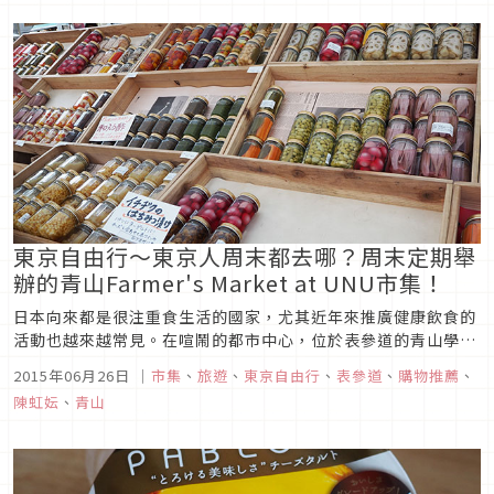
東京自由行～東京人周末都去哪？周末定期舉
辦的青山Farmer's Market at UNU市集！
日本向來都是很注重食生活的國家，尤其近年來推廣健康飲食的
活動也越來越常見。在喧鬧的都市中心，位於表參道的青山學院
大學與國際連合大學之間就有一個每周末定期舉辦的市集－青山
2015年06月26日
｜
市集
、
旅遊
、
東京自由行
、
表參道
、
購物推薦
、
Farmer's Market at UNU。青山Farmer's Market的中心理
陳虹妘
、
青山
念是「優質生活從優質飲食開始。」，負責經營的...