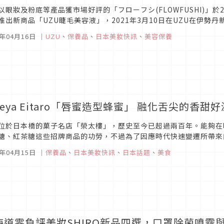
以眼妝及粉底等產品獲市場好評的「フローフシ(FLOWFUSHI)」於2
推出新商品「UZU睫毛美容液」，2021年3月10日在UZU在伊勢丹新
3月26日起於全國經銷商門市全面上架，現在就來搶先了解...
1年04月16日
｜
UZU
、
保養品
、
日本美妝快訊
、
美容保養
eya Eitaro「唇蜜造型蜂蜜」 融化舌尖的香甜
位於日本橋的菓子名店「榮太樓」，歷史至今已超過兩百年。能夠在
糖、紅茶糖這些招牌商品的功勞，不過為了因應時代快速變遷所帶來
紹的「唇膏形蜜飴 蜂蜜（Mitsuame Honey Lip）」，最大的亮點就
1年04月15日
｜
保養品
、
日本美妝快訊
、
日本話題
、
美食
海道零負評美妝SHIRO新品四選，口罩除菌噴霧