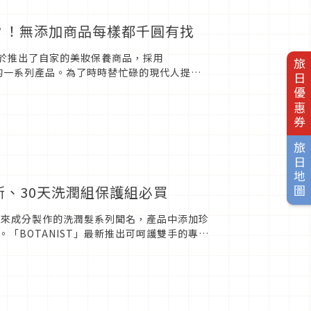
？！無添加商品每樣都千圓有找
中終於推出了自家的美妝保養商品，採用
旅日優惠券
N」的一系列產品。為了時時替忙碌的現代人提供
話不妨買來試...
旅日地圖
慕斯、30天洗潤組保護組必買
物由來成分製作的洗潤髮系列聞名，產品中添加珍
「BOTANIST」最新推出可呵護雙手的專用
販售中，今天...