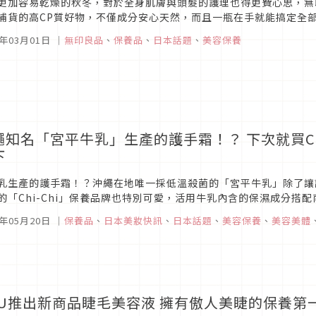
更加容易乾燥的秋冬，對於全身肌膚與頭髮的護理也得更費心思，無
補貨的高CP質好物，不僅成分安心天然，而且一瓶在手就能搞定全
嘗試輕油保養的朋友選擇這類基底油就不會錯，有機會請務必體驗看
2年03月01日
｜
無印良品
、
保養品
、
日本話題
、
美容保養
繩知名「宮平牛乳」生產的護手霜！？ 下次就買Ch
下
乳生產的護手霜！？沖繩在地唯一採低溫殺菌的「宮平牛乳」除了讓
的「Chi-Chi」保養品牌也特別可愛，活用牛乳內含的保濕成分搭
的美好回憶，說是最新的沖繩隱藏版伴手禮也不為過，牛乳帶不回台，
1年05月20日
｜
保養品
、
日本美妝快訊
、
日本話題
、
美容保養
、
美容美體
ZU推出新商品睫毛美容液 擁有傲人美睫的保養第