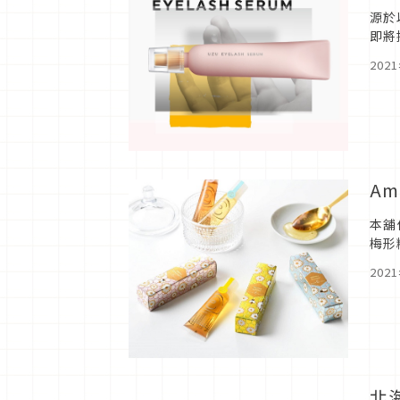
源於
即將
售，
202
Am
本舖
梅形
要介
202
北