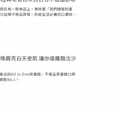
使用在每一款商品上，秉持著「我們開發的產
RO這陣子新品齊發，防疫生活必備的口罩除菌
RO口罩除菌香氛...
喚醒亮白天使肌 讓你遠離黯沈沙
出的All in One保養霜，不僅品質優異口碑
售No.1。