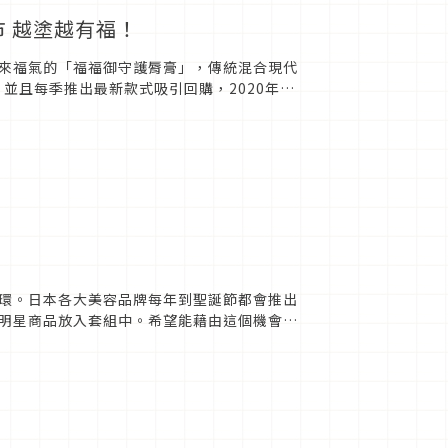
市 越塗越有福！
來福氣的「福福御守護脣膏」，傳統混合現代
並且每季推出最新款式吸引回購，2020年秋
款吧！帶來福氣的「福...
環。日本各大美容品牌每年到聖誕節都會推出
明星商品放入套組中。希望能藉由這個機會讓
冬季保養套組給大家，限量又...