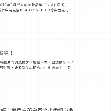
019年3月成立的美妝品牌「ウズ(UZU)」，
宿店及阪急BEAUTY STUDIO等店面先行販
好滋味！
時間洪流的洗禮之下獨霸一方，自然是少不了
的影響，研發新產品的需求也相應而至。這次
是那嶄新又...
與經典皂香白茶白百合小香組必收