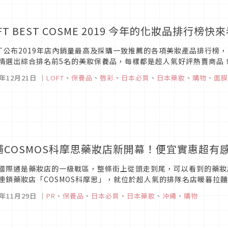
FT BEST COSME 2019 今年的化妝品排行榜快
FT公布2019年店內銷量最高及採購一致推薦的各項美妝產品排行榜，
精選出綜合排名前5名的美妝保養品，每樣都是超人氣好評熱賣商品
髮蠟、面膜，快來看看這篇的介紹，跟著買就對了！圖片來源第1名：理
9年12月21日
｜
LOFT
、
保養品
、
唇彩
、
日本必買
、
日本藥妝
、
購物
、
面膜
繩COSMOS科摩思藥妝店新開幕！便宜實惠超有
國際通是藥妝店的一級戰區，整條街上從頭走到尾，可以看到的藥妝
連鎖藥妝店「COSMOS科摩思」，就位於超人氣的排隊名店暖暮拉麵
敞、貨品齊全、動線清楚，中文服務人員、專業美妝保養諮詢師、免稅
9年11月29日
｜
PR
、
保養品
、
日本必買
、
日本藥妝
、
沖繩
、
購物