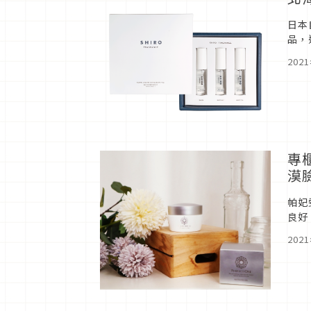
日本
品，
噴霧
202
專
漠
帕妃
良好
202