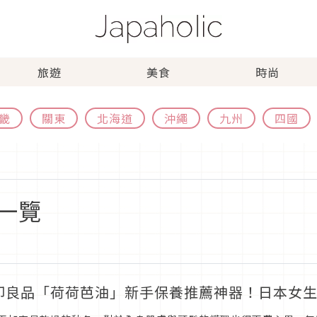
旅遊
美食
時尚
畿
關東
北海道
沖繩
九州
四國
一覽
印良品「荷荷芭油」新手保養推薦神器！日本女