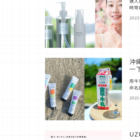
邁入
時常
次想
202
沖
一
用牛
命名
旅行
202
U