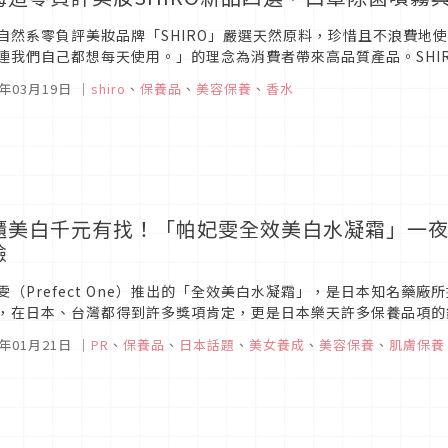
自然系零負評美妝品牌「SHIRO」嚴選天然原料，珍惜且不浪費地
連我們自己都想每天使用。」的理念為消費者帶來高品質產品。SHI
以及台日消費者的提袋定番香水組都很值得擁有，一起來看看介紹！SHI
1年03月19日
｜
shiro
、
保養品
、
美容保養
、
香水
櫃美白千元有找！「帕妃雯全效美白水凝霜」一夜
臉
雯（Prefect One）推出的「全效美白水凝霜」，是日本知名藥廠所推
，在日本、台灣都得到許多獎項肯定，更是日本樂天許多保養品項的銷
1年01月21日
｜
PR
、
保養品
、
日本話題
、
美女養成
、
美容保養
、
肌膚保養