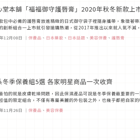
心堂本舖「福福御守護唇膏」2020年秋冬新款上
妝包中必備的護唇膏放進精緻的日式御守袋子裡隨身攜帶，象徵著帶
的創新組合一上市就引發搶購熱潮，從2017年推出以來就人氣不減，
款是以可愛招福動物為主題的四種新款圖樣，趕快來看看你最喜歡哪一
0年12月08日
｜
保養品
、
日本藥妝
、
日本話題
、
美容保養
、
護唇膏
系冬季保養組5選 各家明星商品一次收齊
最怕的就是皮膚乾燥問題，因此保濕產品可說是冬季保養最重要的一
超值的限定組合，不僅有專屬美麗的外包裝之外，也幾乎都把自家的
完整體驗全套保養品，進而成為品牌的忠實顧客。這次介紹五個品牌的
0年11月26日
｜
保養品
、
美容保養