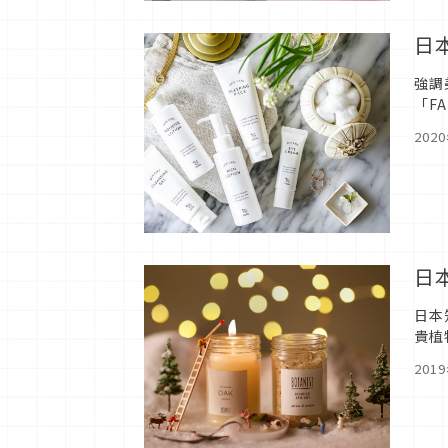
日
強調
「F
方便
202
日
日本
貴植
清潔
201