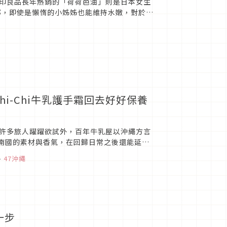
印良品長年熱銷的「荷荷芭油」則是日本女生
部，即使是懶惰的小姊姊也能維持水嫩，對於初
看！
i-Chi牛乳護手霜回去好好保養
許多旅人躍躍欲試外，百年牛乳屋以沖繩方言
配南國的素材與香氣，在回歸日常之後還能延續
那帶牛乳護手霜總可以...
、
47沖繩
一步