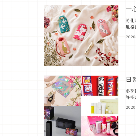
一
將化
風格
冬新
202
日
冬季
許多
顧客
202