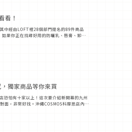
來看看！
其中經由LOFT裡28個部門提名的89件商品
！如果你正在找尋好用的防曬乳、唇膏、卸妝
膚寶水「全護清...
感，獨家商品等你來買
店恐怕有十家以上！這次要介紹新開幕的九州
對面，非常好找。沖繩COSMOS科摩思店內明
等服務一應俱全！商...