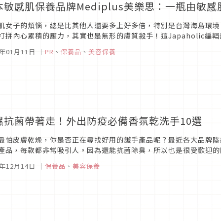
本敏感肌保養品牌Mediplus美樂思：一瓶由敏
肌女子的煩惱，總是比其他人還要多上好多倍，特別是台灣海島環境
打拼內心累積的壓力，其實也是無形的膚質殺手！這Japaholic
：Mediplus美樂思，來看看敏感肌女子爲什麼選擇了它？ 專心為敏感
1年01月11日
｜
PR
、
保養品
、
美容保養
濕抗菌帶著走！外出防疫必備香氛乾洗手10選
最怕皮膚乾燥，你是否正在尋找好用的護手產品呢？最近各大品牌陸
產品，每款都非常吸引人。因為還能抗菌除臭，所以也是很受歡迎的
！送禮自用兩相宜！人氣品牌護手凝露＆噴霧LALINE「乾洗手凝露」這
0年12月14日
｜
保養品
、
美容保養