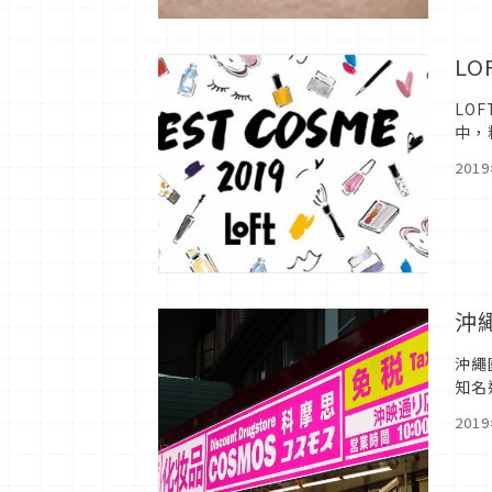
LO
LO
中，
品、
201
沖
沖繩
知名
亮寬
201