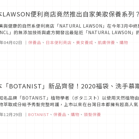
本LAWSON便利商店竟然推出自家美妝保養系列
美與健康的自然系便利商店「NATURAL LAWSON」在今年3月
ANCL」的無添加技術與處方開發出最貼近「NATURAL LAWSO
與安心的應援，目前每款商品都不用花到一千日圓，下次剛好有機會的
0年04月02日
｜
保養品
、
日本便利商店
、
美女養成
、
肌膚保養
、
購物
本「BOTANIST」新品齊發！2020福袋、洗手
知名品牌「BOTANIST」植物學者（ボタニスト）以使用天然植
物萃取成分給予秀髮完整呵護，上市以來在台灣日本都擁有超高人氣。
慕斯，年度福袋、冬季限定沐浴禮盒以及30天洗潤特別護理組也正好評
9年12月29日
｜
BOTANIST
、
保養品
、
購物
、
頭髮保養