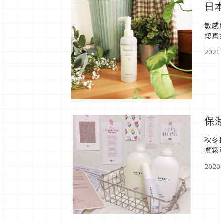
日
敏感
認真
品牌
202
保
秋冬
噴霧
後喔
202