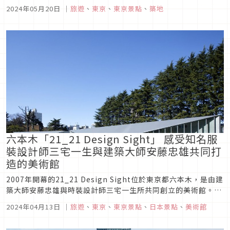
早的築地總是少不了旅遊及當地商家買貨的人潮。但有去過築地
2024年05月20日
｜
旅遊
、
東京
、
東京景點
、
築地
的朋友也可以感受到這個地區的經年累月積累的歷史感。於是，
便有開發商看中這個地區的觀光實力，「築地地區城鎮再開發
（築地地区まちづくり事...
六本木「21_21 Design Sight」 感受知名服
裝設計師三宅一生與建築大師安藤忠雄共同打
造的美術館
2007年開幕的21_21 Design Sight位於東京都六本木，是由建
築大師安藤忠雄與時裝設計師三宅一生所共同創立的美術館。美
術館佔地1700平方米，總共有三個展廳。21_21 DESIGN
2024年04月13日
｜
旅遊
、
東京
、
東京景點
、
日本景點
、
美術館
SIGHT旨在成為發現和創造設計未來的文化基地，其目標是讓設
計師、工程師、職人、企業和普通用戶等各種人...