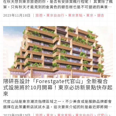
在秋天想到東京旅遊的你，是否有安排賞楓行程呢！ 其實除了楓
葉，只有秋天才能見到的金黃色的銀杏樹也是不可錯過的美景。
前往東京大學賞銀杏！ 這次要推薦給大家的銀杏景點，是位於東
2023年11月18日
｜
旅遊
、
東京自由行
、
東京景點
、
東京
、
銀杏
京的日本最高學府「東京大學」！
隈研吾設計「Forestgate代官山」全新複合
式設施將於10月開幕！東京必訪新景點快存起
來
代官山站是東京潮流指標區域之一，不少美食或是服飾品牌都會
選擇在此策畫新店試試水溫，這次要來介紹的則是最近即將開幕
的複合式設施Forestgate Daikanyama（フォレストゲート代
2023年09月19日
｜
旅遊
、
東京
、
東京景點
、
東京自由行
、
代官山
、