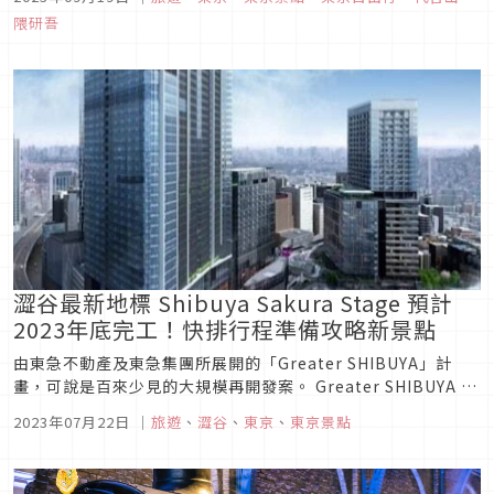
官山），將打造出一個結合生活、工作、休閒的場域，讓大家擁
隈研吾
有更好的生活機能。
澀谷最新地標 Shibuya Sakura Stage 預計
2023年底完工！快排行程準備攻略新景點
由東急不動產及東急集團所展開的「Greater SHIBUYA」計
畫，可說是百來少見的大規模再開發案。 Greater SHIBUYA 總
共包含了四個主要市中心的開發案，全都是觀光客們到東京旅遊
2023年07月22日
｜
旅遊
、
澀谷
、
東京
、
東京景點
必去的地點，除了澀谷外，還有原宿神宮前、代官山及代代木公
園，全部都預計要在2024年陸續完工開幕。本篇要跟...