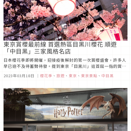
東京賞櫻最前線 首選熱區目黑川櫻花 順遊
「中目黑」三家風格名店
日本櫻花季即將開催，迎接疫後解封的第一次賞櫻盛會，許多人
早已迫不及待蓄勢待發。提到東京「目黑川」這首屈一指的賞櫻
熱門景點，3月下旬至4月上旬沿岸吉野櫻將會相繼盛開，白天有
2023年03月18日
｜
櫻花季
、
旅遊
、
東京
、
東京景點
、
中目黑
粉紅色的夢幻櫻花隧道，晚上的夜櫻更是絕美。這次要介紹三家
「中目黑」三家風格名店，賞夜櫻洋食餐酒館、旅人筆記本文具
店、音樂咖啡BAR