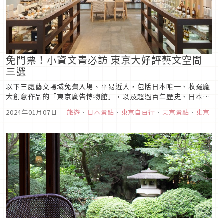
免門票！小資文青必訪 東京大好評藝文空間
三選
以下三處藝文場域免費入場、平易近人，包括日本唯一、收羅龐
大創意作品的「東京廣告博物館」，以及超過百年歷史、日本現
存最古老的「資生堂藝廊」，還有集結藝術新秀並提供藝廊、多
2024年01月07日
｜
旅遊
、
日本景點
、
東京自由行
、
東京景點
、
東京
功能展演場地、餐廳、咖啡廳與生活雜貨等人氣複合式
Gallery，可列入東京遊的文化散策景點，值得前往探訪。