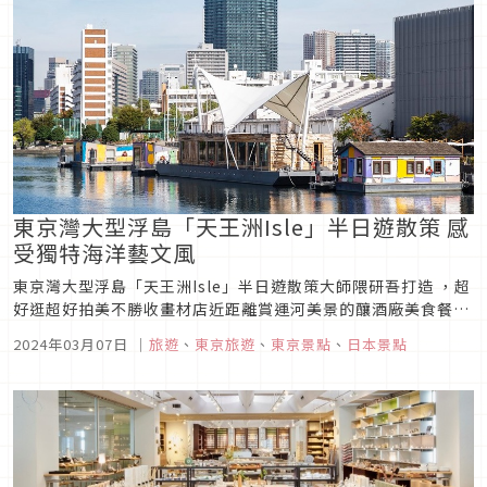
東京灣大型浮島「天王洲Isle」半日遊散策 感
受獨特海洋藝文風
東京灣大型浮島「天王洲Isle」半日遊散策大師隈研吾打造 ，超
好逛超好拍美不勝收畫材店近距離賞運河美景的釀酒廠美食餐館
入住船屋旅店，體驗水上人家生活從白天到黑夜感受另一種東京
2024年03月07日
｜
旅遊
、
東京旅遊
、
東京景點
、
日本景點
水岸景緻之美。