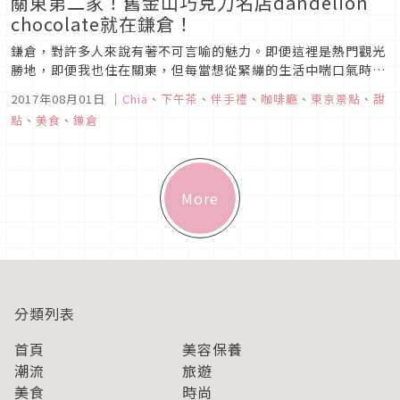
關東第二家！舊金山巧克力名店dandelion
chocolate就在鎌倉！
鎌倉，對許多人來說有著不可言喻的魅力。即便這裡是熱門觀光
勝地，即便我也住在關東，但每當想從緊繃的生活中喘口氣時，
這裡的悠閒與海洋總是我的第一首選。
2017年08月01日
｜
Chia
、
下午茶
、
伴手禮
、
咖啡廳
、
東京景點
、
甜
點
、
美食
、
鎌倉
More
分類列表
首頁
美容保養
潮流
旅遊
美食
時尚