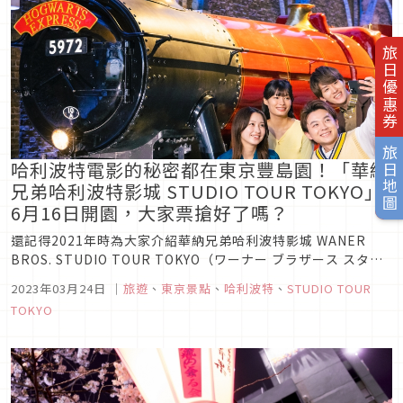
旅日優惠券
旅日地圖
哈利波特電影的秘密都在東京豐島園！「華納
兄弟哈利波特影城 STUDIO TOUR TOKYO」
6月16日開園，大家票搶好了嗎？
還記得2021年時為大家介紹華納兄弟哈利波特影城 WANER
BROS. STUDIO TOUR TOKYO（ワーナー ブラザース スタジ
オツアー東京）已在東京豐島園動工全球第二個 The Making
2023年03月24日
｜
旅遊
、
東京景點
、
哈利波特
、
STUDIO TOUR
of Harry Potter（メイキング・オブ・ハリー・ポッター）園
TOKYO
區了嗎？終於在2023年初...