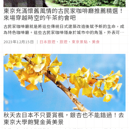
東京充滿懷舊風情的古民家咖啡廳推薦精選！
來場穿越時空的午茶約會吧
古民家咖啡廳就是將這些傳統日式建築改造後賦予新的生命，成
為特色咖啡廳。這些古民家咖啡隱身於城市中的角落，外表可能
不太起眼，但進入其中彷彿走入時光隧道，在優雅靜謐的氛圍中
2023年12月15日
｜
日本旅遊
、
旅遊
、
東京景點
、
美食
體驗舊時代風情。
秋天去日本不只要賞楓，銀杏也不能錯過！去
東京大學飽覽金黃美景