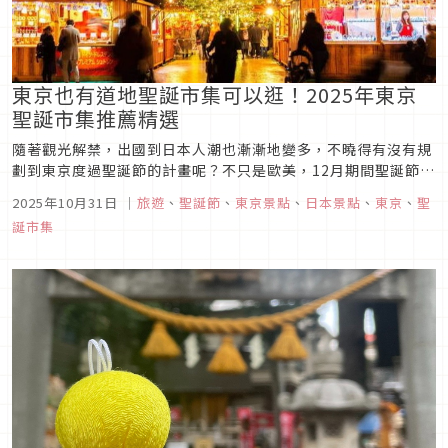
東京也有道地聖誕市集可以逛！2025年東京
聖誕市集推薦精選
隨著觀光解禁，出國到日本人潮也漸漸地變多，不曉得有沒有規
劃到東京度過聖誕節的計畫呢？不只是歐美，12月期間聖誕節前
在東京必逛的除了燈光秀之外，當然還有聖誕市集囉！除了可以
2025年10月31日
｜
旅遊
、
聖誕節
、
東京景點
、
日本景點
、
東京
、
聖
感受到滿滿的道地歐洲風情之外，還能夠入手可愛聖誕小物和吃
誕市集
美食，來看看在東京2025年那些地方舉行的聖誕市集吧！