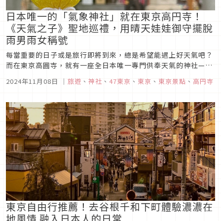
日本唯一的「氣象神社」就在東京高円寺！
《天氣之子》聖地巡禮，用晴天娃娃御守擺脫
雨男雨女稱號
每當重要的日子或是旅行即將到來，總是希望能遇上好天氣吧？
而在東京高圓寺，就有一座全日本唯一專門供奉天氣的神社—氣
象神社，擁有80年的歷史。不僅是當地居民，許多信徒也會特意
2024年11月08日
｜
旅遊
、
神社
、
47東京
、
東京
、
東京景點
、
高円寺
前來祈求晴天或各種天氣保佑。這座神社更因為成為新海誠動畫
電影《天氣之子》的取景地而備受矚目，增添了獨特的魅力與話
題性。這次就為大家...
東京自由行推薦！去谷根千和下町體驗濃濃在
地風情 融入日本人的日常