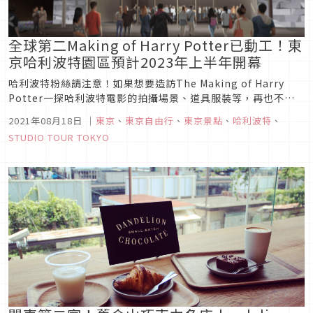
全球第二Making of Harry Potter已動工！東
京哈利波特園區預計2023年上半年開幕
哈利波特粉絲請注意！如果想要造訪The Making of Harry
Potter一探哈利波特電影的拍攝場景、道具服裝等，再也不用
花費大筆旅費與時間遠征英國啦！WANER BROS. STUDIO
2021年08月18日
｜
東京
、
東京自由行
、
東京景點
、
哈利波特
、
TOUR TOKYO即將在東京豐島園站（豊島園駅）興建全球第二
STUDIO TOUR TOKYO
間The Making of Harr...