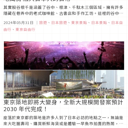
其實股谷根千是涵蓋了谷中、根津、千駄木三個區域，擁有許多
隱藏在巷弄中的老式咖啡館、古書店和手作工坊。這裡的谷中銀
座商店街是攝影愛好者的天堂，每一家小店都充滿了故事和特
2024年05月31日
｜
旅遊
、
日本旅遊
、
東京景點
、
日本景點
、
日本自
色。參觀根津神社，欣賞壯觀的朱紅色鳥居隧道，或者在谷中漫
由行
、
東京自由行
步，體會這片區域的寧靜與深沉。而下町，以其保存完好的傳統
建築和氛圍聞名，漫步在...
東京築地即將大變身，全新大規模開發案預計
2030 年代完成！
座落於東京都的築地是許多人到了日本必訪的地點之一，無論是
來大吃握壽司、購買新鮮海貨或是體驗一早魚市拍賣的熱鬧，一