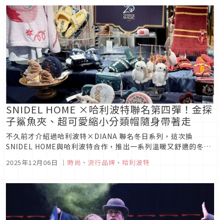
SNIDEL HOME ×哈利波特聯名第四彈！金探
子鯊魚夾、超可愛縮小分類帽隨身帶著走
不久前才介紹過哈利波特×DIANA 聯名冬日系列，這次換
SNIDEL HOME與哈利波特合作，推出一系列溫暖又舒適的冬日
家居服系列，更有許多可愛配件，絕對會讓哈利波特迷失心瘋，
2025年12月06日
｜
時尚
、
流行品牌
、
哈利波特
趕快一起來看看！