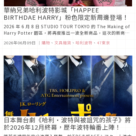
華納兄弟哈利波特影城「HAPPEE
BIRTHDAE HARRY」粉色限定新周邊登場！
2026 年 6 月 8 日 STUDIO TOUR TOKYO 的 The Making of
Harry Potter 園區，將再度推出一波全新商品，這次的新商品
是以在《哈利波特：神秘的魔法石》中出現的粉紅色生日蛋糕為
2026年06月09日
｜
購物
、
文具雜貨
、
哈利波特
、
47東京
主題發想的全新系列商品。粉紅色的生日蛋糕是海格在哈利波特
11 歲生日時親手送...
日本舞台劇《哈利·波特與被詛咒的孩子》將
於2026年12月終幕，歷年波特輪番上陣！