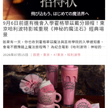
9月6日前還有機會入學霍格華茲戴分類帽！東
京哈利波特影城重現《神秘的魔法石》經典場
景
如果有一天，你也收到霍格華茲魔法與巫術學院的入學通知書，
會毫不猶豫踏上魔法旅程嗎？ 為紀念電影《哈利波特：神秘的魔
法石》上映25週年，東京哈利波特影城推出期間限定特別企劃
2026年07月15日
｜
旅遊
、
東京
、
47東京
、
哈利波特
「來自霍格華茲的邀請函（ホグワーツからの招待状）」。從收
到入學通知、走進斜角巷採購，到親身體驗分類帽儀式、欣賞魁
地奇光雕秀，帶領...