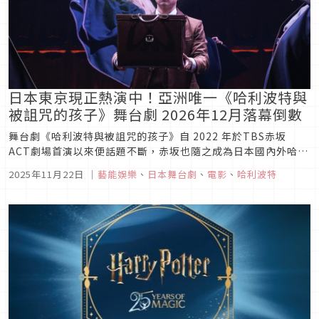
日本東京現正熱演中！亞洲唯一《哈利波特與
被詛咒的孩子》舞台劇 2026年12月落幕倒數
舞台劇《哈利波特與被詛咒的孩子》自 2022 年於TBS赤坂
ACT劇場首演以來便話題不斷，赤坂也隨之成為日本國內外哈利
波特迷必訪的聖地。在緊湊的劇情推進以及極具臨場感的舞台設
2025年11月22日
｜
藝能娛樂
、
日本舞台劇
、
電影
、
哈利波特
計之下，《哈利波特與被詛咒的孩子》將電影與小說中熟悉的魔
法真實搬上舞台，帶給現場觀眾接連不斷的驚奇體驗。今年起還
導入了繁體中...