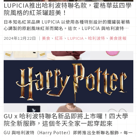
LUPICIA推出哈利波特聯名款，霍格華茲四學
院風格的紅茶罐超美！
日本知名紅茶品牌 LUPICIA 以使用各種特別設計的鐵罐裝著精
心調製的原創風味紅茶而聞名。這次，LUPICIA 與哈利波特
（Harry Potter）聯名推出全新原創設計，以四個學院為主題
2024年12月22日
｜
美食
、
紅茶
、
LUPICIA
、
哈利波特
、
美食速報
的風味紅茶及紅茶罐。從 2024 年 12 月 6 日起在 Harry
Potter Mahou Dokoro...
GU x 哈利波特聯名新品即將上市囉！四大學
院全新服飾，這個冬天全家一起穿起來
GU 與哈利波特（Harry Potter）即將推出全新聯名服飾，每一