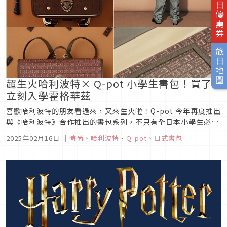
旅日優惠券
旅日地圖
超生火哈利波特× Q-pot 小學生書包！買了
立刻入學霍格華茲
喜歡哈利波特的朋友看過來，又來生火啦！Q-pot 今年再度推出
與《哈利波特》合作推出的書包系列，不只有全日本小學生必備
的硬殼書包，還有少女、上班族都適用的學院風提包，更是全日
2025年02月16日
｜
時尚
、
哈利波特
、
Q-pot
、
日式書包
本製的高規格與品質，粉絲們能忍住不買單嗎？