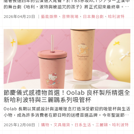
隨著長達四年的公演邁入尾聲，於TBS赤坂ACTシアター上演中
的舞台劇《哈利·波特與被詛咒的孩子》將正式迎來最終章。這
部改編自J.K. Rowling原創劇本的話題作品，自開演以來便以壯
2026年04月23日
｜
藝能娛樂
、
音樂現場
、
日本舞台劇
、
哈利波特
觀舞台效果與沉浸式魔法體驗吸引無數的海內外觀眾，而如今也
將在2026年畫下句點。
節慶儀式感禮物首選！Oolab 良杯製所精選全
新哈利波特與三麗鷗系列吸管杯
Oolab 長期以質感設計與溫暖理念打造深受歡迎的吸管杯與生活
小物，成為許多消費者在節日時的送禮首選品牌。今年聖誕節，
Oolab 以 「聖誕暖禮精選」 為主題，精選兩大人氣合作吸管杯
2025年12月08日
｜
購物
、
文具雜貨
、
日系生活
、
三麗鷗
、
哈利波特
系列：哈利波特主題以經典魔法世界元素為靈感，為冬季增添奇
幻與冒險氣息；三麗鷗主題則有溫柔可愛的 Hello Kitty...