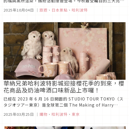
的橘與黑所渲染，繽紛活動接連登場。今秋最受矚目的三大亮
點：日本最大規模的角色扮演遊行、貓咪版萬聖節的奇趣慶典，
2025年10月04日
｜
旅遊
、
日本景點
、
哈利波特
以及在東京華納兄弟哈利波特影城的奇幻氛圍中，享用限定下午
茶並一探旗艦店的魔力風采。不僅是變裝與糖果，更融合文化、
地域特色以及故事性，東...
華納兄弟哈利波特影城迎接櫻花季的到來，櫻
花商品及奶油啤酒口味新品上市囉！
已經在 2023 年 6 月 16 日開園的 STUDIO TOUR TOKYO（ス
タジオツアー東京）是全球第二個 The Making of Harry
Potter（メイキング・オブ・ハリー・ポッター）園區，想必
2025年03月25日
｜
購物
、
哈利波特
、
東京
許多哈利波特迷們已經去過不止一次了吧！今年迎接即將到來的
櫻花季，除了將去年造成熱賣的...