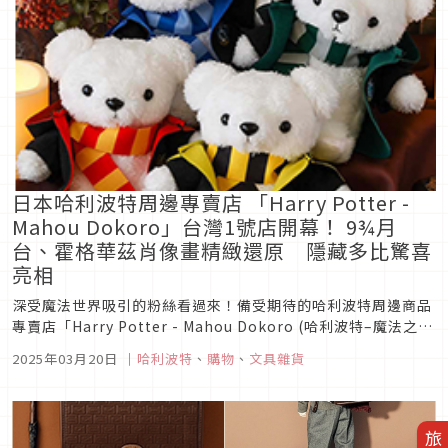
日本哈利波特周邊專賣店 「Harry Potter -
Mahou Dokoro」台灣1號店開幕！ 9¾月
台、霍格華茲肖像畫精緻還原 隱藏多比驚喜
亮相
深受魔法世界吸引的粉絲看過來！備受期待的哈利波特周邊商品
專賣店「Harry Potter - Mahou Dokoro (哈利波特–魔法之
地)」選址於台北Mitsui Shopping Park LaLaport 南港 1F，
2025年03月20日
｜
哈利波特
、
購物
、
文具雜貨
配合商場3月20日盛大開幕。來自日本的「Harry Potter -
Ma...