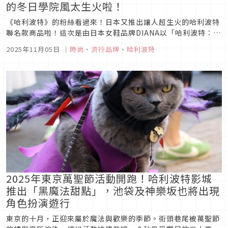
的冬日學院風太生火啦！
《哈利波特》的粉絲看過來！日本又推出讓人超生火的哈利波特
聯名款商品啦！這次是由日本女鞋品牌DIANA以「哈利波特：阿
茲卡班的逃犯」為主題推出的聯名商品，品項更是多達19款，趕
2025年11月05日
｜
時尚
、
流行品牌
、
哈利波特
緊一起來看看！
2025年東京萬聖節活動開跑！哈利波特影城
推出「黑魔法甜點」，池袋及神樂坂也將出現
角色扮演遊行
東京的十月，正迎來屬於魔法與歡樂的季節。街頭巷尾被萬聖節