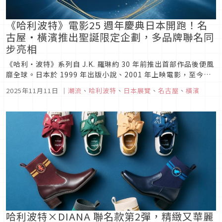
《哈利波特》電影25 週年慶典日本開跑！名
古屋・橫濱推出聖誕限定企劃，多品牌聯名同
步亮相
《哈利・波特》系列自 J.K. 羅琳約 30 年前推出首部作品後便風
靡全球。日本於 1999 年出版小說、2001 年上映電影，至今仍
深受各世代粉絲喜愛。日本粉絲也透過多種方式體驗哈利波特的
2025年11月11日
｜
潮流
、
哈利波特
、
日本展覽
、
名古屋
、
橫濱
魅力，例如參觀「東京華納兄弟哈利波特影城」、造訪日本環球
影城的「魔法世界™」、或欣賞舞台劇《哈利・波特與被詛咒...
哈利波特×DIANA 聯名款第2彈，精緻又華麗