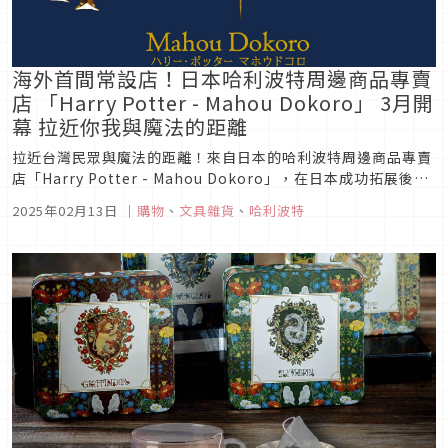
海外首間常設店！日本哈利波特周邊商品專賣
店 「Harry Potter - Mahou Dokoro」 3月開
幕 拉近你我與魔法的距離
拉近台灣民眾與魔法的距離！來自日本的哈利波特周邊商品專賣
店「Harry Potter - Mahou Dokoro」，在日本成功拓展後，
決定首度於海外開設常設型店鋪，今年3月將進駐台北Mitsui
2025年02月13日
｜
購物
、
文具雜貨
、
哈利波特
Shopping Park LaLaport 南港 1F，詳細資訊將陸續公布，敬
請期待。