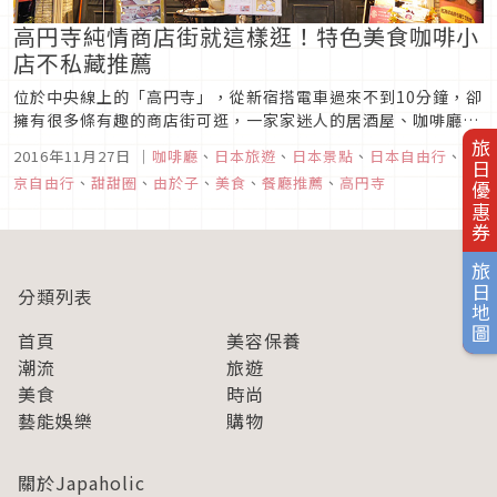
高円寺純情商店街就這樣逛！特色美食咖啡小
店不私藏推薦
位於中央線上的「高円寺」，從新宿搭電車過來不到10分鐘，卻
擁有很多條有趣的商店街可逛，一家家迷人的居酒屋、咖啡廳、
雜貨店、古著店都在此佇立，一起來看看高円寺商店街裡的美食
旅日優惠券
2016年11月27日
｜
咖啡廳
、
日本旅遊
、
日本景點
、
日本自由行
、
東
＆可愛店家吧！
京自由行
、
甜甜圈
、
由於子
、
美食
、
餐廳推薦
、
高円寺
旅日地圖
分類列表
首頁
美容保養
潮流
旅遊
美食
時尚
藝能娛樂
購物
關於Japaholic