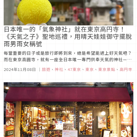
日本唯一的「氣象神社」就在東京高円寺！
《天氣之子》聖地巡禮，用晴天娃娃御守擺脫
雨男雨女稱號
每當重要的日子或是旅行即將到來，總是希望能遇上好天氣吧？
而在東京高圓寺，就有一座全日本唯一專門供奉天氣的神社—氣
象神社，擁有80年的歷史。不僅是當地居民，許多信徒也會特意
2024年11月08日
｜
旅遊
、
神社
、
47東京
、
東京
、
東京景點
、
高円寺
前來祈求晴天或各種天氣保佑。這座神社更因為成為新海誠動畫
電影《天氣之子》的取景地而備受矚目，增添了獨特的魅力與話
題性。這次就為大家...