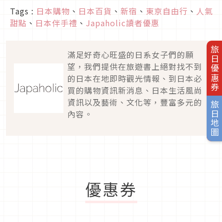
Tags :
日本購物
、
日本百貨
、
新宿
、
東京自由行
、
人氣
甜點
、
日本伴手禮
、
Japaholic讀者優惠
旅日優惠券
滿足好奇心旺盛的日系女子們的願
望，我們提供在旅遊書上絕對找不到
的日本在地即時觀光情報、到日本必
買的購物資訊新消息、日本生活風尚
資訊以及藝術、文化等，豐富多元的
旅日地圖
內容。
優惠券