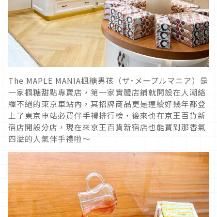
The MAPLE MANIA楓糖男孩（ザ･メープルマニア）是
一家楓糖甜點專賣店，第一家實體店鋪就開設在人潮絡
繹不絕的東京車站內，其招牌商品更是連續好幾年都登
上了東京車站必買伴手禮排行榜，後來也在京王百貨新
宿店開設分店，現在來京王百貨新宿店也能買到那香氣
四溢的人氣伴手禮啦～