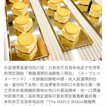
在這裡更是要特別介紹，只有京王百貨新宿店才吃得到
的限定甜點「楓糖濃厚奶油餅乾三明治」（メープルバ
ターサンド）。在酥脆的餅乾中間，夾入超濃厚的奶
油，當你咬下去時，奶油便會在你的口中柔和化開，隨
之而來的是楓糖的甜味在你口中蔓延開來，吃一口便讓
你欲罷不能！這款限定甜點可是有限定販售數量的喔，
來到京王百貨新宿店的「The MAPLE MANIA楓糖男