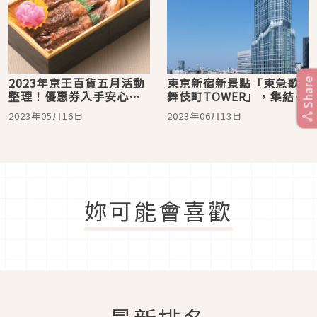
2023年京王百貨五月活動
東京新宿新景點「東急歌
Share
整理！優惠券入手安心買
舞伎町TOWER」，集結吃
到手軟大啖美食
喝玩樂的不夜城
2023年05月16日
2023年06月13日
妳可能會喜歡