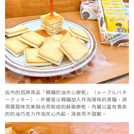
店內的招牌商品「楓糖奶油夾心餅乾」（メープルバタ
ークッキー），外層是以楓糖加入作為隱味的黑糖，將
兩種甜味完美融合而製成的酥脆餅乾，內層以富有香氣
的奶油巧克力作為夾心內餡，清爽而不甜膩。