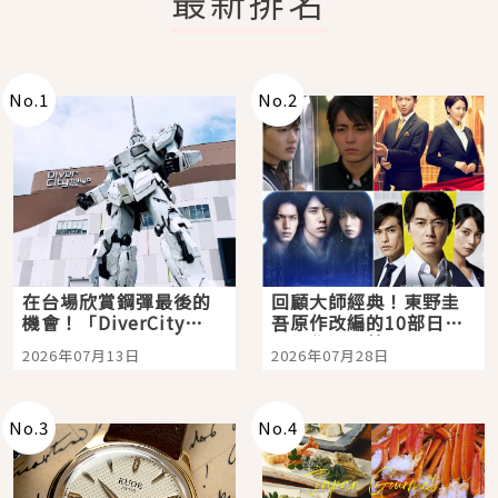
最新排名
No.
1
No.
2
在台場欣賞鋼彈最後的
回顧大師經典！東野圭
機會！「DiverCity
吾原作改編的10部日本
Tokyo Plaza」搭船、
影視作品推薦
2026年07月13日
2026年07月28日
購物、美食及夜景，一
次全體驗
No.
3
No.
4