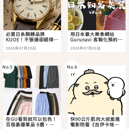
必買日系腕錶品牌
用日本最大美食網站
KUOE！不張揚卻經得起
Gurunavi 客製化預約九
時間洗鍊的經典之作五
大都市餐廳，打造專屬
2026年07月20日
2026年07月03日
選
美食體驗！
No.
5
No.
6
在GU看到就可以包色！
快90公斤肌肉大叔能進
百搭基礎單品 6選，閉
電影院看《吉伊卡哇》