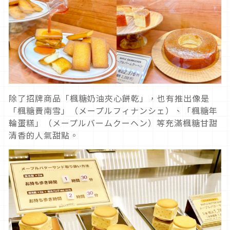
除了招牌商品「楓糖奶油夾心餅乾」，也有推出像是
「楓糖費南雪」（メープルフィナンシェ）、「楓糖年
輪蛋糕」（メープルバームクーヘン）等充滿楓糖甘甜
清香的人氣甜點。