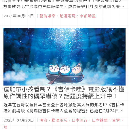
吹響人生中最棒的12分鐘！最終樂章 吹響吧！上低音號 前篇》
故事敘述北宇治高中三年級學生、成為管樂社社長的黃前久美
子，對於會有什麼樣的新社員加入、身為社長是否能讓大家團結
2026年08月05日
｜
藝能娛樂
、
動漫電玩
、
京都動畫
一心，以及是否能實現獲得「全國大賽金獎」的願望——這些都
讓她內心既期待又不安，身為社長的她每天都十分忙碌。某日，
來自全國大賽常勝學...
這能帶小孩看嗎？《吉伊卡哇》電影版讓不懂
原作調性的觀眾嚇傻？話題度持續上升中！
近年在台灣以及日本甚至亞洲各地掀起高人氣的知名IP《吉伊卡
哇》劇場版《劇場版吉伊卡哇人魚島的秘密》已經在7月24日於
日本上映，並在3天內就斬獲了22.4億日圓的票房收入，成為一
2026年07月30日
｜
潮流
、
動漫電玩
、
日本流行
、
日本話題
、
吉伊卡
部超熱門的作品。但在X上，這部劇場版作品卻在其他的方向引
哇
起了網友們的熱烈反應，究竟是怎麼回事呢？就讓我們一起來看