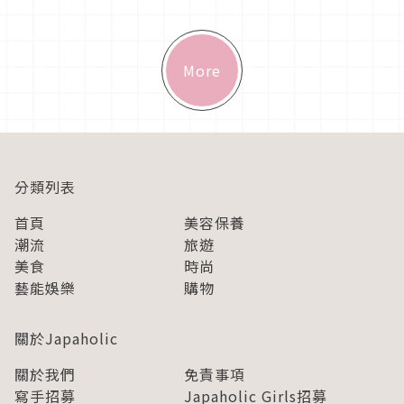
於4月18日病逝，享壽61歲。目前上映中的電影《名偵探柯南：
高速公路的墮天使》則成為山崎和佳奈的遺作，未來將由《海賊
王》中飾...
More
分類列表
首頁
美容保養
潮流
旅遊
美食
時尚
藝能娛樂
購物
關於Japaholic
關於我們
免責事項
寫手招募
Japaholic Girls招募