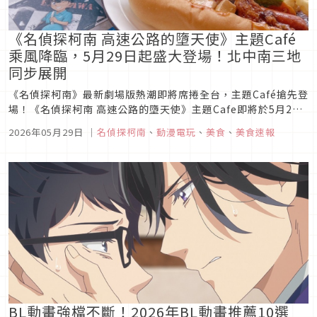
《名偵探柯南 高速公路的墮天使》主題Café
乘風降臨，5月29日起盛大登場！北中南三地
同步展開
《名偵探柯南》最新劇場版熱潮即將席捲全台，主題Café搶先登
場！《名偵探柯南 高速公路的墮天使》主題Cafe即將於5月29
日~7月23日在MyAnime Cafe 台北三創店及高雄夢時代店登
2026年05月29日
｜
名偵探柯南
、
動漫電玩
、
美食
、
美食速報
場。本次主題視覺圍繞電影場景與氛圍設計，結合角色及劇情元
素推出特製餐點，活動期間用餐或消費滿額，即可獲得全新設...
BL動畫強檔不斷！2026年BL動畫推薦10選