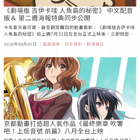
《劇場版 吉伊卡哇 人魚島的秘密》 中文配音
版＆ 第二週海報特典同步公開
今年夏天最可愛、最受觀眾矚目的動畫電影：《劇場版吉伊卡哇
人魚島的秘密》自上週7月31日在全台正式上映後，立即掀起觀
影熱潮，在多樣的可愛首週特典加持下，票房瘋狂突破4000
2026年08月05日
｜
藝能娛樂
、
日本電影
、
動漫電玩
萬，多家影城的特典被粉絲兌換一空，無數觀眾被吉伊卡哇與其
夥伴們的可愛魅力圈粉，成為今年暑假最受歡迎的動畫電影之
一。
京都動畫打造超人氣作品《最終樂章 吹響
吧！上低音號 前篇》八月全台上映