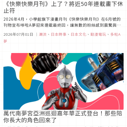
《快樂快樂月刊》上了？將近50年連載畫下休
止符
2026年4月，小學館旗下漫畫月刊《快樂快樂月刊》在6月號的
刊物宣布哆啦A夢迎來連載最終回，讓無數的粉絲感到震驚與悲
傷。但在6月中旬，隨著更多背後的原因被揭曉，讓之前才因為
2026年07月01日
｜
潮流
、
日本時事
、
日本文化
、
動漫電玩
、
多啦A
掩蓋漫畫家前科的小學館，再次被推上了炎上的風口浪尖，讓我
夢
們來看看究竟發生了什麼吧。
萬代南夢宮亞洲巡迴嘉年華正式登台！那些陪
你長大的角色回來了