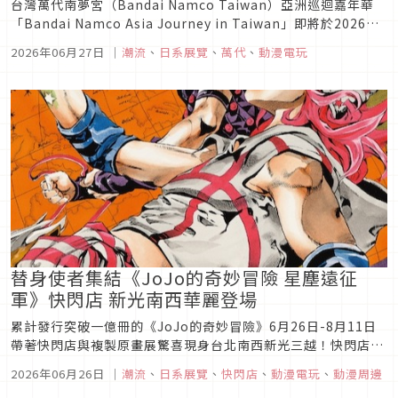
台灣萬代南夢宮（Bandai Namco Taiwan）亞洲巡迴嘉年華
「Bandai Namco Asia Journey in Taiwan」即將於2026年7
月31日正式來台。為期十天的展期中，匯聚20多個經典 IP、10
2026年06月27日
｜
潮流
、
日系展覽
、
萬代
、
動漫電玩
大主題展區，以及超過30項活動限定商品，帶領玩具迷、模型愛
好者與各世代粉絲...
替身使者集結《JoJo的奇妙冒險 星塵遠征
軍》快閃店 新光南西華麗登場
累計發行突破一億冊的《JoJo的奇妙冒險》6月26日-8月11日
帶著快閃店與複製原畫展驚喜現身台北南西新光三越！快閃店以
被譽為經典巔峰的《JoJo的奇妙冒險 星塵遠征軍》為主題打造7
2026年06月26日
｜
潮流
、
日系展覽
、
快閃店
、
動漫電玩
、
動漫周邊
大打卡點，集結空條承太郎等人氣角色的「主角立牌區」與替身