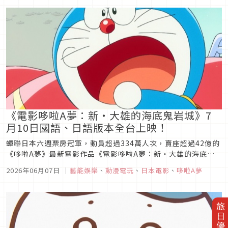
同步現身，帥氣指數爆表，快來坐上賭桌「GOOD!賭局開始」親
身...
《電影哆啦A夢：新‧大雄的海底鬼岩城》7
月10日國語、日語版本全台上映！
蟬聯日本六週票房冠軍，動員超過334萬人次，賣座超過42億的
《哆啦A夢》最新電影作品《電影哆啦A夢：新‧大雄的海底鬼
岩城》將於7月10日在台灣上映，今日也正式公布台灣版定檔預
2026年06月07日
｜
藝能娛樂
、
動漫電玩
、
日本電影
、
哆啦A夢
告！《電影哆啦A夢：新‧大雄的海底鬼岩城》故事描述大雄一
行人利用暑假前往海底露營，結果意外遇到來自海底王國「姆聯
邦」的神祕青年...
旅日優惠券