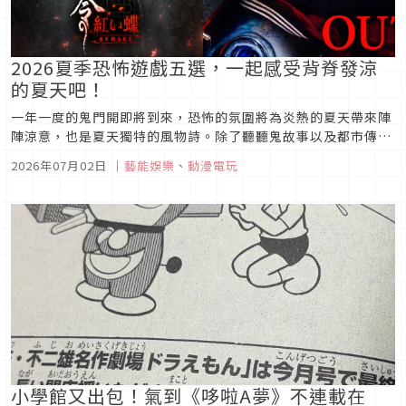
2026夏季恐怖遊戲五選，一起感受背脊發涼
的夏天吧！
一年一度的鬼門開即將到來，恐怖的氛圍將為炎熱的夏天帶來陣
陣涼意，也是夏天獨特的風物詩。除了聽聽鬼故事以及都市傳說
外，玩玩恐怖遊戲來體驗鬼月的氛圍也是不錯的選擇，今天，就
2026年07月02日
｜
藝能娛樂
、
動漫電玩
讓我來介紹2026夏季恐怖遊戲5選，一起來看看日本公司這一年
內，都有那些知名的恐怖遊戲吧。
小學館又出包！氣到《哆啦A夢》不連載在