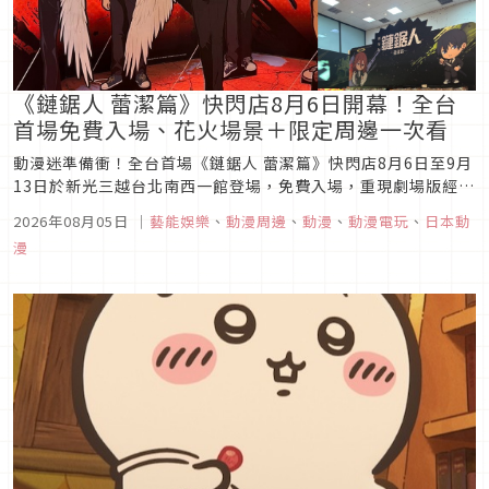
《鏈鋸人 蕾潔篇》快閃店8月6日開幕！全台
首場免費入場、花火場景＋限定周邊一次看
動漫迷準備衝！全台首場《鏈鋸人 蕾潔篇》快閃店8月6日至9月
13日於新光三越台北南西一館登場，免費入場，重現劇場版經典
場景，打造花火約會打卡區，更推出限定周邊、小卡抽卡機等精
2026年08月05日
｜
藝能娛樂
、
動漫周邊
、
動漫
、
動漫電玩
、
日本動
彩內容。
漫