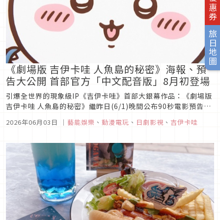
旅日地圖
《劇場版 吉伊卡哇 人魚島的秘密》海報、預
告大公開 首部官方「中文配音版」8月初登場
引爆全世界的現象級IP《吉伊卡哇》首部大銀幕作品：《劇場版
吉伊卡哇 人魚島的秘密》繼昨日(6/1)晚間公布90秒電影預告
後，今日(6月2日)正式公開官方繁體中文海報，代理片商羚邦亞
2026年06月03日
｜
藝能娛樂
、
動漫電玩
、
日劇影視
、
吉伊卡哇
洲宣布將於7月31日搶先引進日文原聲配音版，並在8月7日推出
粉絲期待已久的中文版，這將是《吉伊卡哇》系列第一部中文配
音...