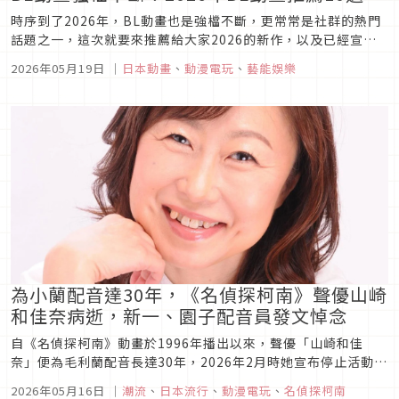
時序到了2026年，BL動畫也是強檔不斷，更常常是社群的熱門
話題之一，這次就要來推薦給大家2026的新作，以及已經宣布
推出即將第二部的作品，如果還在考慮今年要看那些BL動畫，
2026年05月19日
｜
日本動畫
、
動漫電玩
、
藝能娛樂
不妨參考內文推薦的作品喔！ 1.《異世界的處置依社畜而定》
圖片來源 2026年最注目的BL動畫之一《異世界的處置依...
為小蘭配音達30年，《名偵探柯南》聲優山崎
和佳奈病逝，新一、園子配音員發文悼念
自《名偵探柯南》動畫於1996年播出以來，聲優「山崎和佳
奈」便為毛利蘭配音長達30年，2026年2月時她宣布停止活動。
而今日（5月15日）由所屬事務所公開消息，表示山崎和佳奈已
2026年05月16日
｜
潮流
、
日本流行
、
動漫電玩
、
名偵探柯南