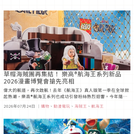
看吧。
草帽海賊團再集結！ 樂高®航海王系列新品
2026漫畫博覽會搶先亮相
偉大的航道，再次啟航！去年《航海王》真人版第一季在全球掀
起熱潮，樂高®航海王系列也成功引發粉絲熱烈迴響。今年隨著
《航海王》真人版第二季正式於串流影音平台Netflix上線，草
2026年07月24日
｜
購物
、
動漫電玩
、
海賊王
、
航海王
帽海賊團迎來全新航程，經典角色、熱血對決與精彩篇章再次點
燃粉絲期待！延續這股冒險熱潮，台灣樂高®推出全新航海王系
列第二季相關新...