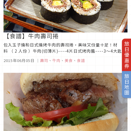
【食譜】牛肉壽司捲
旅日優惠券
包入玉子燒和日式燒烤牛肉的壽司捲，美味又份量十足！材
料 （ 2 人份 ）牛肉(切薄片)----4片日式烤肉醬----3～4大匙沙
拉油----少許<壽司飯>白飯(煮熟)----3碗酸菜(切碎)----3～4大
2015年06月05日
｜
壽司
、
牛肉
、
美食
、
食譜
匙白芝麻----2小匙<玉子燒>蛋----2個酒----2小匙砂糖--...
旅日地圖