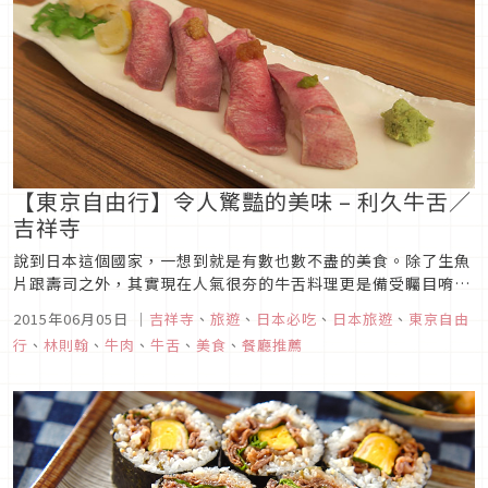
【東京自由行】令人驚豔的美味 – 利久牛舌／
吉祥寺
說到日本這個國家，一想到就是有數也數不盡的美食。除了生魚
片跟壽司之外，其實現在人氣很夯的牛舌料理更是備受矚目唷！
而說到了牛舌料理，在網路上查詢的話，一定會查到這一家「利
2015年06月05日
｜
吉祥寺
、
旅遊
、
日本必吃
、
日本旅遊
、
東京自由
久」的牛舌料理店。究竟為什麼可以這麼有名氣呢？就讓我們就
行
、
林則翰
、
牛肉
、
牛舌
、
美食
、
餐廳推薦
來一探究竟吧！本人造訪的是位在吉祥寺atre中的吉祥寺分店，
由於位在美食街中...