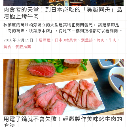
肉食者的天堂！到日本必吃的「吳越同舟」品
嚐極上烤牛肉
秋葉原的萬世橋旁聳立的大型建築物正閃閃發光。 該建築即是
「肉的萬世‧秋葉原本店」，從地下一樓到頂樓都可以看到肉類
菜單，說是為肉食者打造的大樓也不為過。 不同樓層中有肉類熟
2016年07月19日
｜
居酒屋
、
日本B級美食
、
漢堡排
、
烤肉
、
牛肉
、
食、拉麵、西餐、燒肉、牛排、居酒屋等各式各樣的餐廳，樓層
美食
、
餐廳推薦
越高料理越高級，頂樓更有邊欣賞極上肉品邊品嚐的鐵板燒。 肉
的萬世‧秋葉原...
用電子鍋就不會失敗！輕鬆製作美味烤牛肉的
方法