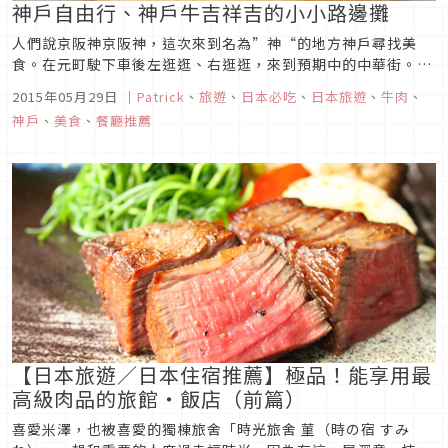
神戶自由行、神戶牛吉祥吉的小小路邊攤
人們說京阪神京阪神，這次來到名為”神“的地方神戶尋找美
食。在元町駛下車後左逛逛、右逛逛，來到預期中的中華街。在
邊感受華人氣息以及享受美食的同時，神戶牛肉的字眼忽然出現
2015年05月29日
｜
Patrick
、
旅遊
、
日本必吃
、
日本旅遊
、
牛肉
、
在了眼前；突然想到，都來神戶了怎麼可以不嗑一下神戶牛肉
神戶
、
美食
、
餐廳推薦
呢！於是抱著期待的心情來到神戶牛吉祥吉南京町店。可是炎熱
的太陽加上有~~夠長的隊...
【日本旅遊／日本住宿推薦】極品！能享用最
高級肉品的旅館・飯店（前篇）
喜愛米澤，也被喜愛的獨棟旅舍「時光旅舍 菫（時の宿 すみ