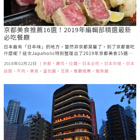
京都美食推薦16選！2019年編輯部精選最新
必吃餐廳
日本最有「日本味」的地方，當然非京都莫屬了。到了京都要吃
什麼呢？這次Japaholic特別整理出了2019年京都美食15選，
不論是豪華料亭或是平價庶民美食都囊括其中，不論是從懷石料
2018年02月22日
｜
京都
、
壽司
、
拉麵
、
日本必吃
、
日本料理
、
日本
理、鰻魚飯、壽喜燒、壽司、蛋包飯、湯豆腐…都有，連早餐都
話題
、
牛肉
、
美食
、
蛋包飯
、
豆腐
、
餐廳推薦
、
鰻魚飯
沒放過！立刻來看看這份2019年京都美食推薦15選吧！