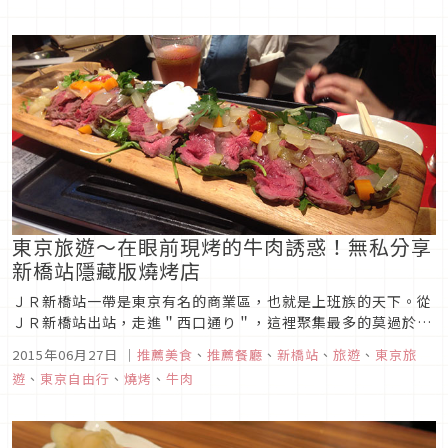
商品的筆者。今年也找了一家可以去吃的店。要吃牛肉火鍋膳去
吉野家。馬上去了附近的吉野家。這個菜單都是火鍋等花功夫的
菜品，但是基本...
東京旅遊～在眼前現烤的牛肉誘惑！無私分享
新橋站隱藏版燒烤店
ＪＲ新橋站一帶是東京有名的商業區，也就是上班族的天下。從
ＪＲ新橋站出站，走進＂西口通り＂，這裡聚集最多的莫過於讓
下班後的上班族們發洩壓力、交際應酬的居酒屋了。有燒烤、火
2015年06月27日
｜
推薦美食
、
推薦餐廳
、
新橋站
、
旅遊
、
東京旅
鍋、拉麵、煎餃．．．等等各式各樣的店家聚集的西口通り，拒
遊
、
東京自由行
、
燒烤
、
牛肉
絕一路上各式各樣的誘惑，大約２分鐘後就可以看到轉角有一間
招牌又大又明顯的小店...