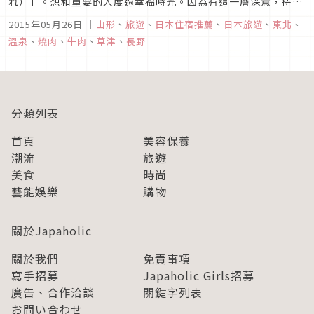
れ）」。想和重要的人度過幸福時光。因為有這一層深意，持續
講究專屬「兩個人」的氛圍。享受幸福時光的兩人，一定能在這
2015年05月26日
｜
山形
、
旅遊
、
日本住宿推薦
、
日本旅遊
、
東北
、
沒有時鐘也沒有電視的空間中縮短彼此的距離，加深對雙方的了
溫泉
、
焼肉
、
牛肉
、
草津
、
長野
解。
分類列表
首頁
美容保養
潮流
旅遊
美食
時尚
藝能娛樂
購物
關於Japaholic
關於我們
免責事項
寫手招募
Japaholic Girls招募
廣告、合作洽談
關鍵字列表
お問い合わせ