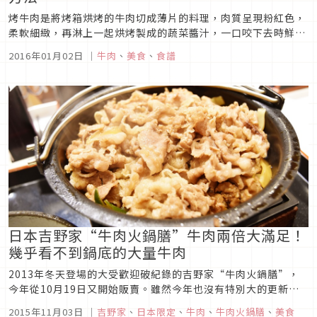
烤牛肉是將烤箱烘烤的牛肉切成薄片的料理，肉質呈現粉紅色，
柔軟細緻，再淋上一起烘烤製成的蔬菜醬汁，一口咬下去時鮮嫩
多汁的口感為主流吃法。
2016年01月02日
｜
牛肉
、
美食
、
食譜
日本吉野家“牛肉火鍋膳”牛肉兩倍大滿足！
幾乎看不到鍋底的大量牛肉
2013年冬天登場的大受歡迎破紀錄的吉野家“牛肉火鍋膳”，
今年從10月19日又開始販賣。雖然今年也沒有特別大的更新，
但是加了300日元變成了新的“牛肉兩倍份”。3年連續吃這個
2015年11月03日
｜
吉野家
、
日本限定
、
牛肉
、
牛肉火鍋膳
、
美食