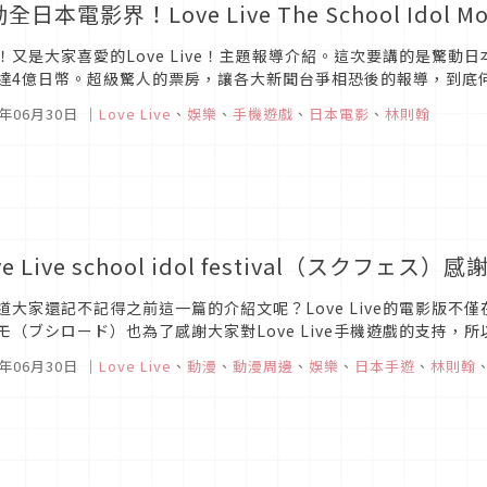
全日本電影界！Love Live The School Idol M
！又是大家喜愛的Love Live！主題報導介紹。這次要講的是驚
達4億日幣。超級驚人的票房，讓各大新聞台爭相恐後的報導，到底
等，非常的有趣跟耐人尋味呢。而這次就要告訴大家在日本6月13號上映
5年06月30日
｜
Love Live
、
娛樂
、
手機遊戲
、
日本電影
、
林則翰
ve Live school idol festival（スクフェス）感
道大家還記不記得之前這一篇的介紹文呢？Love Live的電影版不僅
モ（ブシロード）也為了感謝大家對Love Live手機遊戲的支持
兩天，在池袋的Sunshine city裡舉辦的，スクフェス感謝祭...
5年06月30日
｜
Love Live
、
動漫
、
動漫周邊
、
娛樂
、
日本手遊
、
林則翰