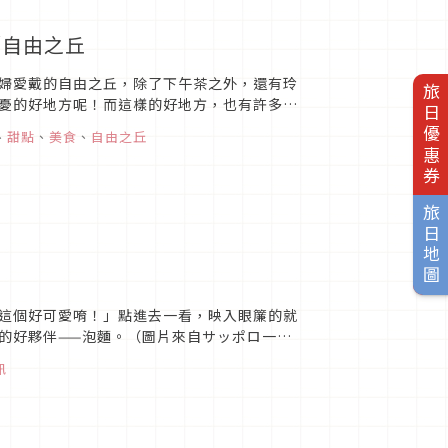
／自由之丘
婦愛戴的自由之丘，除了下午茶之外，還有玲
旅日優惠券
憂的好地方呢！而這樣的好地方，也有許多輕
，先別小看他只有...
、
甜點
、
美食
、
自由之丘
旅日地圖
這個好可愛唷！」點進去一看，映入眼簾的就
的好夥伴——泡麵。（圖片來自サッポロ一番
的「神奇寶貝杯麵」！最大的...
訊