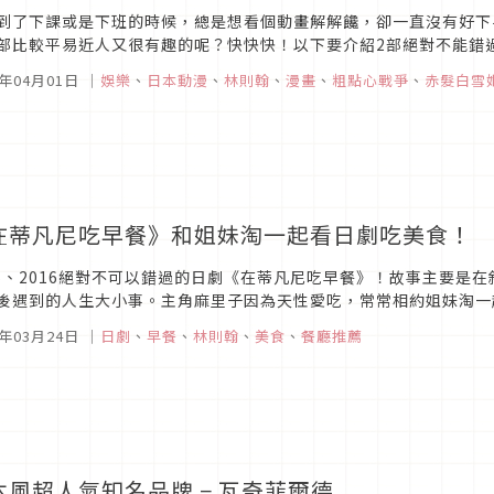
到了下課或是下班的時候，總是想看個動畫解解饞，卻一直沒有好下
部比較平易近人又很有趣的呢？快快快！以下要介紹2部絕對不能錯
6年04月01日
｜
娛樂
、
日本動漫
、
林則翰
、
漫畫
、
粗點心戰爭
、
赤髮白雪
在蒂凡尼吃早餐》和姐妹淘一起看日劇吃美食！
15、2016絕對不可以錯過的日劇《在蒂凡尼吃早餐》！故事主要是
後遇到的人生大小事。主角麻里子因為天性愛吃，常常相約姐妹淘一
固定約吃早餐這種聚會形式。
6年03月24日
｜
日劇
、
早餐
、
林則翰
、
美食
、
餐廳推薦
本風超人氣知名品牌 − 瓦奇菲爾德