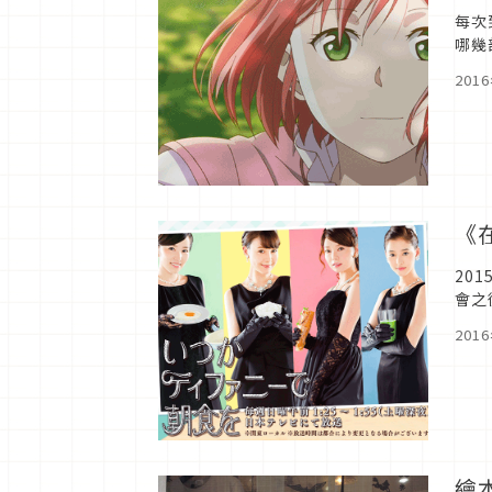
每次
哪幾
201
《
20
會之
成了
201
繪