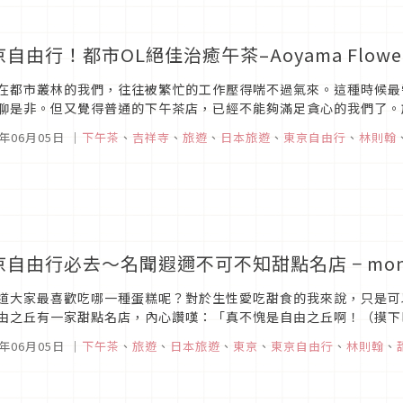
自由行！都市OL絕佳治癒午茶–Aoyama Flower 
在都市叢林的我們，往往被繁忙的工作壓得喘不過氣來。這種時候最
聊是非。但又覺得普通的下午茶店，已經不能夠滿足貪心的我們了。於是
wer Market TEA HOUSE絕對能帶給你十足的新鮮感唷！一目了然的.
5年06月05日
｜
下午茶
、
吉祥寺
、
旅遊
、
日本旅遊
、
東京自由行
、
林則翰
自由行必去～名聞遐邇不可不知甜點名店 − mont st
道大家最喜歡吃哪一種蛋糕呢？對於生性愛吃甜食的我來說，只是可
由之丘有一家甜點名店，內心讚嘆：「真不愧是自由之丘啊！（摸下
mont st. clair是由日本知名甜點師­­——辻口博啓所開的，稍稍查詢一
5年06月05日
｜
下午茶
、
旅遊
、
日本旅遊
、
東京
、
東京自由行
、
林則翰
、