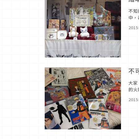
不知
中，
全名
201
不
大家
的火
我們
201