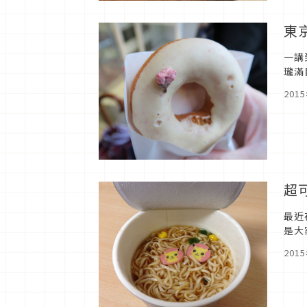
東
一講
瓏滿
食小
201
超
最近
是大
官方
201