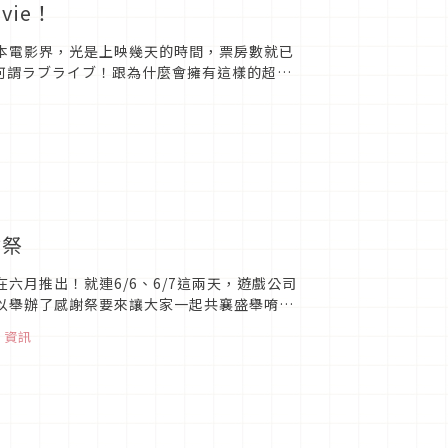
ovie！
動日本電影界，光是上映幾天的時間，票房數就已
何謂ラブライブ！跟為什麼會擁有這樣的超人
的情況唷！&n...
謝祭
在六月推出！就連6/6、6/7這兩天，遊戲公司
，所以舉辦了感謝祭要來讓大家一起共襄盛舉唷！
、
資訊