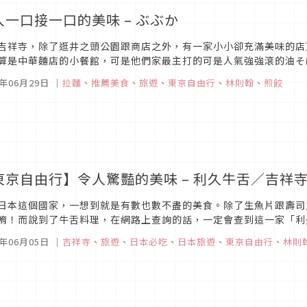
人一口接一口的美味 – ぶぶか
吉祥寺，除了逛井之頭公園跟商店之外，有一家小小卻充滿美味的店
算是中華麵店的小餐館，可是他們家最主打的可是人氣強強滾的油そ
酥脆焦黃的餃子。油そば雖然口感介於乾麵跟湯麵之間，因為有醬汁的
5年06月29日
｜
拉麵
、
推薦美食
、
旅遊
、
東京自由行
、
林則翰
、
煎餃
東京自由行】令人驚豔的美味 – 利久牛舌／吉祥
日本這個國家，一想到就是有數也數不盡的美食。除了生魚片跟壽司
唷！而說到了牛舌料理，在網路上查詢的話，一定會查到這一家「利
？就讓我們就來一探究竟吧！本人造訪的是位在吉祥寺atre中的吉祥寺
5年06月05日
｜
吉祥寺
、
旅遊
、
日本必吃
、
日本旅遊
、
東京自由行
、
林則