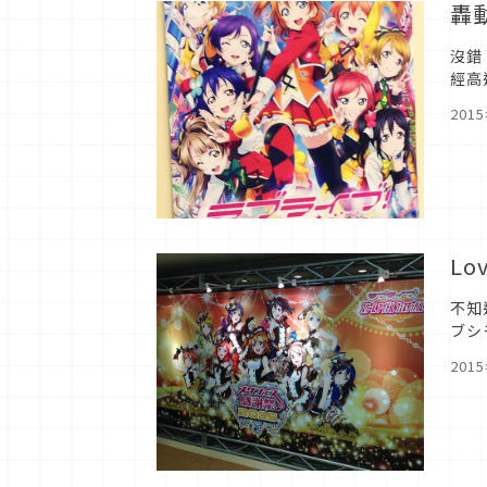
轟動
沒錯
經高
氣等
201
Lo
不知
ブシ
為期
201