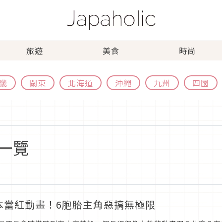
旅遊
美食
時尚
畿
關東
北海道
沖繩
九州
四國
一覽
本當紅動畫！6胞胎主角惡搞無極限