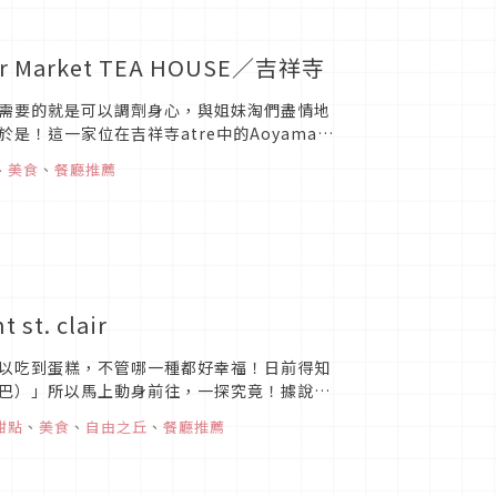
Market TEA HOUSE／吉祥寺
需要的就是可以調劑身心，與姐妹淘們盡情地
！這一家位在吉祥寺atre中的Aoyama
..
、
美食
、
餐廳推薦
. clair
以吃到蛋糕，不管哪一種都好幸福！日前得知
巴）」所以馬上動身前往，一探究竟！據說這
下就會發...
甜點
、
美食
、
自由之丘
、
餐廳推薦