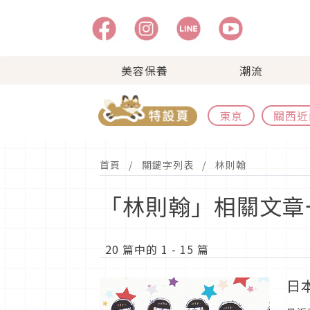
美容保養
潮流
東京
關西近
首頁
關鍵字列表
林則翰
「林則翰」相關文章
20 篇中的 1 - 15 篇
日