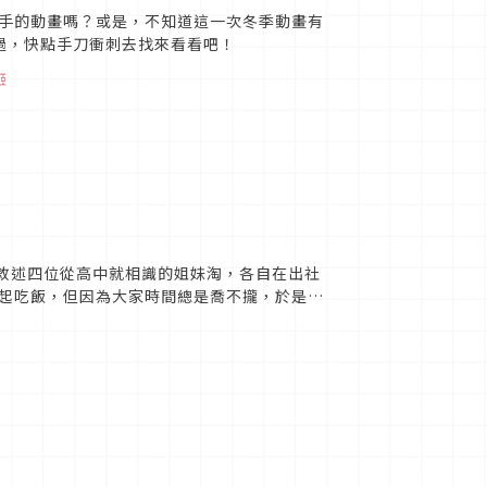
手的動畫嗎？或是，不知道這一次冬季動畫有
過，快點手刀衝刺去找來看看吧！
姬
在敘述四位從高中就相識的姐妹淘，各自在出社
起吃飯，但因為大家時間總是喬不攏，於是變