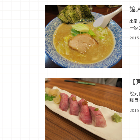
讓
來到
一家
煎得
201
【
說到
矚目
氣呢
201