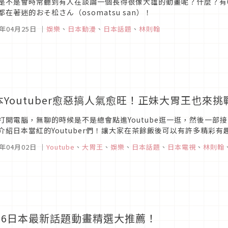
是不是會時常聽到有人在談論一個長得很像大雄的動畫呢？什麼？有
都在著迷的おそ松さん（osomatsu san）！
6年04月25日
｜
娛樂
、
日本動漫
、
日本話題
、
林則翰
本Youtuber愈惡搞人氣愈旺！正妹大胃王也來
打開電腦，無聊的時候是不是總會點進Youtube逛一逛，然後一
介紹日本當紅的Youtuber們！讓大家在茶餘飯後可以有許多精彩
6年04月02日
｜
Youtube
、
大胃王
、
娛樂
、
日本話題
、
日本電視
、
林則翰
016日本最新話題動畫精選大推薦！