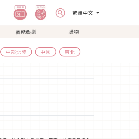
繁體中文
藝能娛樂
購物
中部北陸
中國
東北