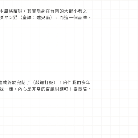
本風格貓咪，其實隱身在台灣的大街小巷之
ダヤン猫（臺譯：達央貓），而這一個品牌的
是達央貓跟其他的動物...
畫連載終於完結了（敲鑼打鼓）！陪伴我們多年
我一樣，內心是非常的百感糾結吧！畢竟陪伴
束了，必定也會感到有...