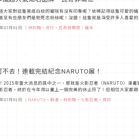
道大家對這隻黑底白紋的貓咪有沒有印象呢？依稀記得這隻可愛的繪
甚至有些朋友們是牠死忠粉絲呢！沒錯！這隻就是深受許多人喜愛的
其實是Wachifield（臺譯：瓦奇菲爾德）。而所謂的瓦奇菲爾德，就
5年07月01日
｜
林則翰
、
流行
、
瓦奇菲爾德
、
繪本
可不去！連載完結紀念NARUTO展！
！2015年重大消息的其中之一，那就是火影忍者（NARUTO）漫
影忍者，終於在今年得以畫上一個完美的休止符了！但相信大家都跟
從小到大，無數的人物、打鬥場面、史詩般磅礡的劇情，如果就這樣結
5年07月01日
｜
NARUTO
、
動漫
、
林則翰
、
火影忍者
、
資訊