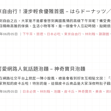
京自由行！漫步輕食優雅首選 – はらドーナッツ
到自由之丘，大家是不是都會想到異國風情的高級下午茶呢？備受貴
目精緻高雅的傢俱、生活小物等等。是一個會令人忘記時間、拋開煩
品供大家嚐嚐鮮呢！這一家離車站不遠的甜甜圈店­­­­­——はらドーナッツ
5年06月05日
｜
下午茶
、
旅遊
、
日本必吃
、
東京自由行
、
林則翰
、
甜甜圈
可愛網路人氣話題泡麵 – 神奇寶貝泡麵
在網路社交平台上掀起一陣小旋風，總是會看到好友互相貼文說：「
家熟知的皮卡丘啦！特別的是，這個皮卡丘商品是大家深夜時肚子餓
網站）這個人氣泡麵呢，是日本在今年四月初，由サッポロ一番所推出
5年06月05日
｜
日本必買
、
林則翰
、
泡麵
、
皮卡丘
、
神奇寶貝
、
美食
、
資