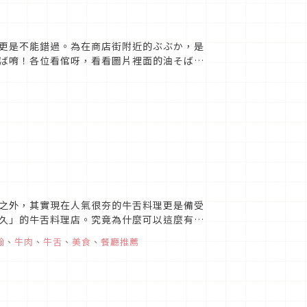
更是不能錯過。為在商店街附近的ぶぶか，是
ば唷！各位看倌呀，看看圖片裡面的油そば跟
滋潤跟調味，不會像乾麵那麼...
寺
之外，其實現在人氣很夯的牛舌料理更是備受
久」的牛舌料理店。究竟為什麼可以這麼有名
分店，由於位在美食街中...
翰
、
牛肉
、
牛舌
、
美食
、
餐廳推薦