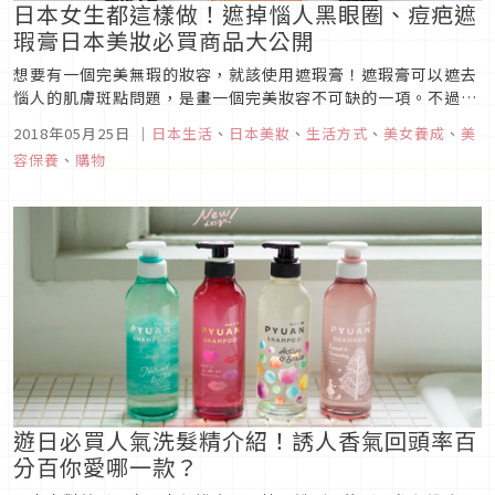
日本女生都這樣做！遮掉惱人黑眼圈、痘疤遮
瑕膏日本美妝必買商品大公開
想要有一個完美無瑕的妝容，就該使用遮瑕膏！遮瑕膏可以遮去
惱人的肌膚斑點問題，是畫一個完美妝容不可缺的一項。不過並
不是每個人都知道如何利用不同的遮瑕膏來遮去痘疤、黑眼圈或
2018年05月25日
｜
日本生活
、
日本美妝
、
生活方式
、
美女養成
、
美
是黑斑吧！今天特地為大家介紹日本女生都是如何選擇遮瑕膏來
容保養
、
購物
解決不同的斑點問題！趕快學起來吧！
遊日必買人氣洗髮精介紹！誘人香氣回頭率百
分百你愛哪一款？