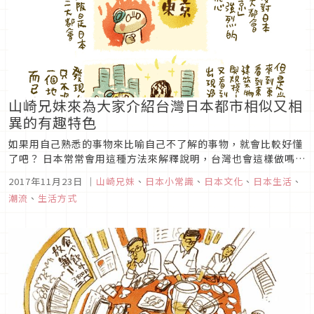
山崎兄妹來為大家介紹台灣日本都市相似又相
異的有趣特色
如果用自己熟悉的事物來比喻自己不了解的事物，就會比較好懂
了吧？ 日本常常會用這種方法來解釋說明，台灣也會這樣做嗎？
我在日本介紹台灣的時候，常常會用「台北就是東京，高雄就是
2017年11月23日
｜
山崎兄妹
、
日本小常識
、
日本文化
、
日本生活
、
大阪，台南是京都，台中市名古屋」來舉例。
潮流
、
生活方式