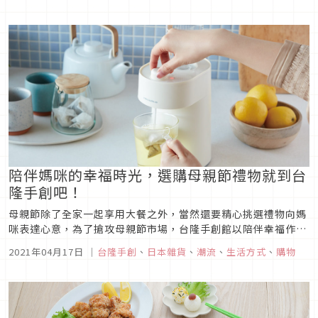
按摩紓壓商品...
陪伴媽咪的幸福時光，選購母親節禮物就到台
隆手創吧！
母親節除了全家一起享用大餐之外，當然還要精心挑選禮物向媽
咪表達心意，為了搶攻母親節市場，台隆手創館以陪伴幸福作為
檔期主題，希望民眾在疫情尚未完全解除之前，多把握陪伴媽咪
2021年04月17日
｜
台隆手創
、
日本雜貨
、
潮流
、
生活方式
、
購物
的機會，4月13日至5月9日不僅祭出電子會員單筆消費滿3,000
送200，買限定商品送亞尼克生乳捲，4月26日至5月31日雙北
地區5...