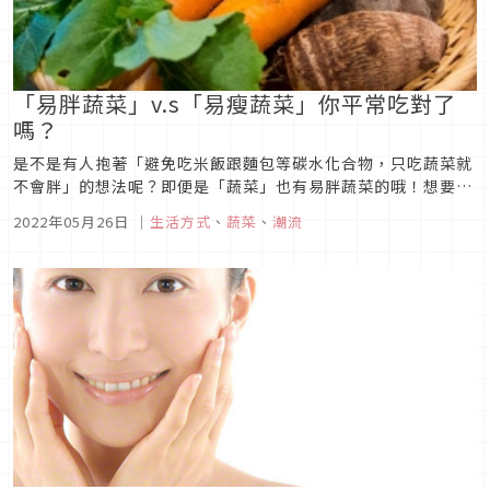
「易胖蔬菜」v.s「易瘦蔬菜」你平常吃對了
嗎？
是不是有人抱著「避免吃米飯跟麵包等碳水化合物，只吃蔬菜就
不會胖」的想法呢？即便是「蔬菜」也有易胖蔬菜的哦！想要避
開碳水化合物跟脂肪成份來減肥，也需要注意蔬菜的選擇。這次
2022年05月26日
｜
生活方式
、
蔬菜
、
潮流
我們要和你分享如何分辨易胖蔬菜跟易瘦蔬菜，還有營養師推薦
的不易變胖的吃法！