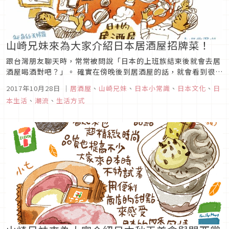
山崎兄妹來為大家介紹日本居酒屋招牌菜！
跟台灣朋友聊天時，常常被問說「日本的上班族結束後就會去居
酒屋喝酒對吧？」。 確實在傍晚後到居酒屋的話，就會看到很多
穿著西裝的人，但是會去居酒屋的可不只上班族喔！從年輕人到
2017年10月28日
｜
居酒屋
、
山崎兄妹
、
日本小常識
、
日本文化
、
日
老人都會去居酒屋，而且不能喝酒的人也OK！山崎兄妹來為各
本生活
、
潮流
、
生活方式
位介紹這樣的居酒屋～