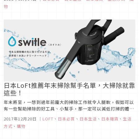
空間，這篇文章要來介紹一下在我們常見的宜得利裡有哪些具有
物
人氣且價格合理的收納工具是日本家庭常常會利用的呢？
日本LoFt推薦年末掃除幫手名單，大掃除就靠
這些！
年末將至，一想到過年前龐大的掃除工作就令人腿軟，假如可以
有一些幫助掃除的好工具、小幫手，那一定可以減低打掃的體力
與時間！來看看貼心的日本生活雜貨龍頭LoFt 幫大家推薦了哪
2017年12月20日
｜
LOFT
、
日本必買
、
日本生活
、
日本雜貨
、
生活
些超棒的家事小精靈！日本人也超愛用的就是這幾款！
方式
、
購物