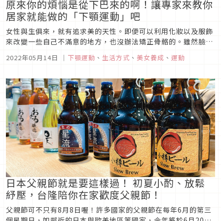
原來你的煩惱是從下巴來的啊！讓專家來教你
居家就能做的「下顎運動」吧
女性與生俱來，就有追求美的天性。即便可以利用化妝以及服飾
來改變一些自己不滿意的地方，也沒辦法矯正骨骼的。雖然臉部
的不平衡或是下垂可以透過做臉或是臉部矯正而改正，但既要花
2022年05月14日
｜
下顎運動
、
生活方式
、
美女養成
、
運動
錢又要花時間。如果你正在煩惱的話，我們有好消息啦！讓整顎
專家的藤原醫師來教我們「簡單DIY的整顎運動」吧！希望你也
可以消除你的臉型煩...
日本父親節就是要這樣過！ 初夏小酌、放鬆
紓壓，台隆陪你在家歡度父親節！
父親節可不只有8月8日喔！許多國家的父親節在每年6月的第三
個星期日，如鄰近的日本與歐美地區等國家，今年將於6月20日