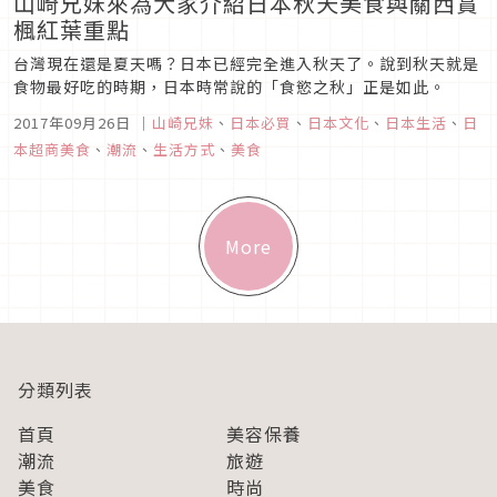
山崎兄妹來為大家介紹日本秋天美食與關西賞
楓紅葉重點
台灣現在還是夏天嗎？日本已經完全進入秋天了。說到秋天就是
食物最好吃的時期，日本時常說的「食慾之秋」正是如此。
2017年09月26日
｜
山崎兄妹
、
日本必買
、
日本文化
、
日本生活
、
日
本超商美食
、
潮流
、
生活方式
、
美食
More
分類列表
首頁
美容保養
潮流
旅遊
美食
時尚