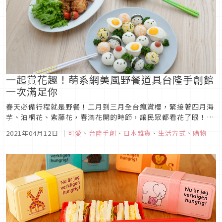
一起賞花趣！萌系網美風野餐道具台隆手創館
一次滿足你
春天必備行程就是野餐！二月到三月全台瘋賞櫻，緊接著四月海
芋、油桐花、紫藤花，春滿花開的時節，讓民眾都看花了眼！近
年來野餐已成為民眾生活中隨處可見的活動，除了特地到各地賞
2021年04月12日
｜
可愛
、
台隆手創
、
日本雜貨
、
生活方式
、
購物
花景點野餐，也喜歡在家中附近公園，甚至自家頂樓、陽台隨興
來場野餐聚會，而一場完美的野餐，少不了許多實用小道具，若
是擁有美型、萌系、網...