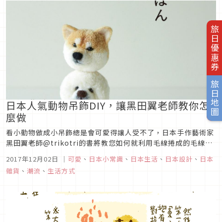
旅日優惠券
旅日地圖
日本人氣動物吊飾DIY，讓黑田翼老師教你怎
麼做
看小動物做成小吊飾總是會可愛得讓人受不了，日本手作藝術家
黑田翼老師@trikotri的書將教您如何就利用毛線捲成的毛線球
做出了一系列貓、狗、兔子熊等小裝飾品，再加上吊環就變成了
2017年12月02日
｜
可愛
、
日本小常識
、
日本生活
、
日本設計
、
日本
可以隨身攜帶的小吊飾囉！快來看看吧！
雜貨
、
潮流
、
生活方式