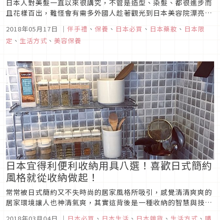
日本人對美髮一直以來很講究，不管是造型、染髮、都很進步而
且花樣百出，難怪會有需多外國人趁著觀光到日本美容院漂亮一
下！不過這次要介紹日本觀光必買的人氣洗髮精，不管有沒有染
2018年05月17日
｜
伴手禮
、
保養
、
日本必買
、
日本藥妝
、
日本限
燙頭髮都要好好保養, 才能保有一頭美麗的秀髮，不只散發的
定
、
生活方式
、
美容保養
香氣引人注目，保證你走在路上回頭率百分百啊！
日本宜得利便利收納用具八選！喜歡日式簡約
風格就從收納做起！
常常被日式簡約又不失時尚的居家風格所吸引，感覺清清爽爽的
居家環境讓人也神清氣爽，其實這背後是一種收納的智慧與技
巧。日本家庭主婦善用一些收納小工具就可以製造出整齊舒適的
2018年03月04日
｜
日本必買
、
日本生活
、
日本雜貨
、
生活方式
、
購