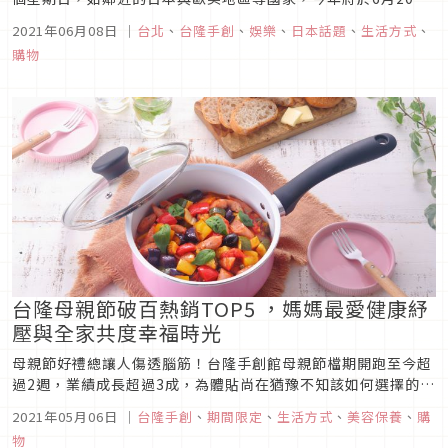
慶祝父親節。而在台灣有一群爸爸在疫情警戒期間，依舊在外辛
2021年06月08日
｜
台北
、
台隆手創
、
娛樂
、
日本話題
、
生活方式
、
苦工作，站在國人前面為我們守住防線，是默默付出的無名英
購物
雄，台隆建議在此時提前感謝爸爸共度父親節！且不論是否在居
家防疫期間，不妨藉...
台隆母親節破百熱銷TOP5 ，媽媽最愛健康紓
壓與全家共度幸福時光
母親節好禮總讓人傷透腦筋！台隆手創館母親節檔期開跑至今超
過2週，業績成長超過3成，為體貼尚在猶豫不知該如何選擇的消
費者，台隆特別精選2021母親節暢銷好評排行榜TOP5報你知，
2021年05月06日
｜
台隆手創
、
期間限定
、
生活方式
、
美容保養
、
購
解決民眾送禮困擾。據台隆統計，放鬆紓壓、美容保養商品銷量
物
依舊是遙遙領先，顯見國人在忙碌生活與防疫中，還是喜歡選擇