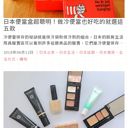
日本便當盒超聰明！做冷便當也好吃的就選這
五款
冷便當保存的秘訣就是保冷袋和保冷劑的組合，日本的廚房生活
用具販賣區可以看到許多這類商品的販賣，它們是冷便當保存不
可或缺的東西。近來更有許多日本販售的便當盒，在蓋子的地方
2018年06月12日
｜
日本必買
、
日本生活
、
日本話題
、
日本雜貨
、
生
直接設計成有保冷劑的功能，讓便當的保存和鮮度更方便維持，
活方式
、
購物
而且還可以讓便當更美味喔。天氣炎熱如果你也想要帶冷便當，
不妨一起來看看推薦的...