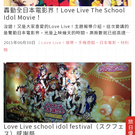
轟動全日本電影界！Love Live The School
Idol Movie！
沒錯！又是大家喜愛的Love Live！主題報導介紹。這次要講的
是驚動日本電影界，光是上映幾天的時間，票房數就已經高達4
億日幣。超級驚人的票房，讓各大新聞台爭相恐後的報導，到底
2015年06月30日
｜
Love Live
、
娛樂
、
手機遊戲
、
日本電影
、
林則
何謂ラブライブ！跟為什麼會擁有這樣的超人氣等等，非常的有
翰
趣跟耐人尋味呢。而這次就要告訴大家在日本6月13號上映的情
況唷！&n...
旅日優惠券
Love Live school idol festival（スクフェ
ス）感謝祭