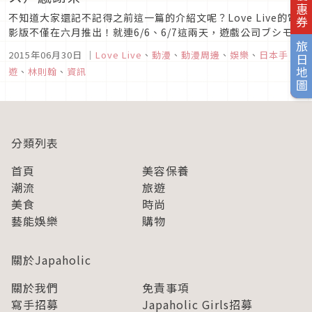
不知道大家還記不記得之前這一篇的介紹文呢？Love Live的電
影版不僅在六月推出！就連6/6、6/7這兩天，遊戲公司ブシモ
（ブシロード）也為了感謝大家對Love Live手機遊戲的支持，
旅日地圖
2015年06月30日
｜
Love Live
、
動漫
、
動漫周邊
、
娛樂
、
日本手
所以舉辦了感謝祭要來讓大家一起共襄盛舉唷！為期兩天，在池
遊
、
林則翰
、
資訊
袋的Sunshine city裡舉辦的，スクフェス感謝祭...
分類列表
首頁
美容保養
潮流
旅遊
美食
時尚
藝能娛樂
購物
關於Japaholic
關於我們
免責事項
寫手招募
Japaholic Girls招募