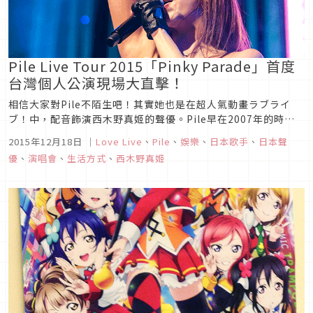
Pile Live Tour 2015「Pinky Parade」首度
台灣個人公演現場大直擊！
相信大家對Pile不陌生吧！其實她也是在超人氣動畫ラブライ
ブ！中，配音飾演西木野真姬的聲優。Pile早在2007年的時
候，就以歌手的身份出道了呢！
2015年12月18日
｜
Love Live
、
Pile
、
娛樂
、
日本歌手
、
日本聲
優
、
演唱會
、
生活方式
、
西木野真姬