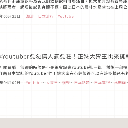
來有許多能量飲料及各式的酒精飲料琳瑯滿目，但大家有沒有曾將能
映將兩者一起喝後感到身體不適，因此日本的農林水產省也在上周公
吧！
4年05月21日
｜
潮流
、
日本流行
、
Youtube
本Youtuber愈惡搞人氣愈旺！正妹大胃王也來
打開電腦，無聊的時候是不是總會點進Youtube逛一逛，然後一
介紹日本當紅的Youtuber們！讓大家在茶餘飯後可以有許多精彩
6年04月02日
｜
Youtube
、
大胃王
、
娛樂
、
日本話題
、
日本電視
、
林則翰