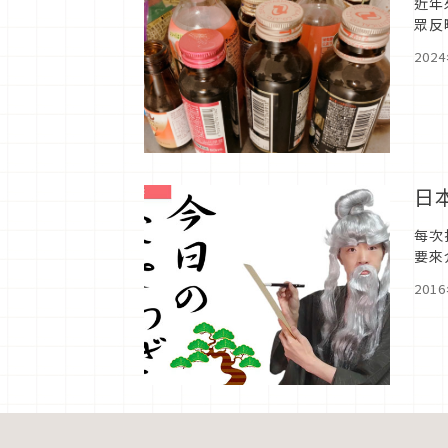
近年
眾反
回事
202
日
每次
要來
201