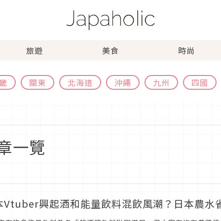
旅遊
美食
時尚
畿
關東
北海道
沖繩
九州
四國
文章一覽
本Vtuber興起酒和能量飲料混飲風潮？日本農