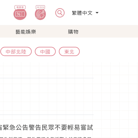
繁體中文
藝能娛樂
購物
中部北陸
中國
東北
水省緊急公告警告民眾不要輕易嘗試