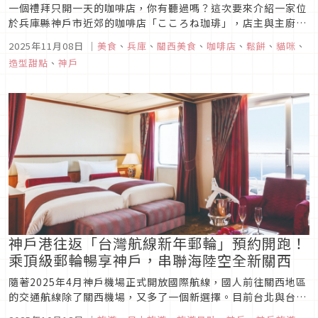
一個禮拜只開一天的咖啡店，你有聽過嗎？這次要來介紹一家位
於兵庫縣神戶市近郊的咖啡店「こころね珈琲」，店主與主廚是
一對喜愛貓狗的夫妻黨，來到這裡能夠品嘗到各種與貓咪狗狗造
2025年11月08日
｜
美食
、
兵庫
、
關西美食
、
咖啡店
、
鬆餅
、
貓咪
、
型有關的餐點呢！這家店為什麼只營業一天？又有哪些造型餐
造型甜點
、
神戶
點？就讓我們一起來探索這家有趣的咖啡店吧！
神戶港往返「台灣航線新年郵輪」預約開跑！
乘頂級郵輪暢享神戶，串聯海陸空全新關西
隨著2025年4月神戶機場正式開放國際航線，國人前往關西地區
的交通航線除了關西機場，又多了一個新選擇。目前台北與台中
皆有航班直飛，可直達神戶開啟旅程。承載眾多郵輪進出的「神