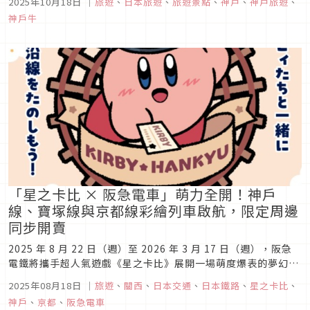
2025年10月18日
｜
旅遊
、
日本旅遊
、
旅遊景點
、
神戶
、
神戶旅遊
、
戶港」交通便捷，從神戶機場乘電車(Port Liner)約13分鐘即可
神戶牛
抵達「神戶港客運總站」，前往鄰近市區的「中突堤旅客航站」
也...
「星之卡比 × 阪急電車」萌力全開！神戶
線、寶塚線與京都線彩繪列車啟航，限定周邊
同步開賣
2025 年 8 月 22 日（週）至 2026 年 3 月 17 日（週），阪急
電鐵將攜手超人氣遊戲《星之卡比》展開一場萌度爆表的夢幻合
作！活動期間，神戶線、寶塚線與京都線將有可愛滿點的「卡比
2025年08月18日
｜
旅遊
、
關西
、
日本交通
、
日本鐵路
、
星之卡比
、
號」彩繪列車奔馳上路，帶領乘客踏上粉紅魅力之旅。
神戶
、
京都
、
阪急電車