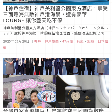
【神戶住宿】神戶美利堅公園東方酒店，享受
三面環海無敵神戶港海景，還有豪華
LOUNGE 讓你整天吃不停！
神戶美利堅公園東方酒店（神戸メリケンパークオリエンタルホ
テル）處於神戶港第一排的絕佳地理位置，整個酒店設施 270
度皆被神戶港所環繞，從酒店的東西南北方位皆可觀賞到不同的
2025年05月20日
｜
神戶
、
神戶旅遊
、
47兵庫
、
兵庫
、
旅遊
、
日本住
神戶港美景，是喜歡海景的朋友絕對要來體驗一下的超美住宿。
宿
如果預算充足，最推薦入住「SUITE & EXECUTIVE ROOM」...
台灣首家直飛神戶！ 星宇航空三地聯動歡慶