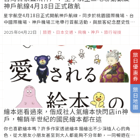
神戶航線4月18日正式啟航
星宇航空4月18日正式開航神戶航線，同步於桃園國際機場、台
中國際機場、神戶機場三地舉行首航活動，與旅客紀念歷史性的
一刻。台北-神戶首航班JX834於上午6:24起飛，於當地時間
2025年04月22日
｜
旅遊
、
日本交通
、
飛機
、
神戶
、
旅行祕技
09:30順利抵達，成為首班飛抵神戶的國籍航空公司，也是神戶
機場轉向國際化後迎接的第一班國際航班。 隨著神戶航線開航，
星宇航...
旅日優惠券
旅日地圖
繪本迷看過來，偕成社人氣繪本快閃店in神
戶，暢銷半世紀的國民繪本都在這
你也喜歡繪本嗎？許多作家透過繪本描繪出不少深植人心的角
色，從大朋友小朋友甚至到大人都能夠不分年齡，一同暢遊在繪