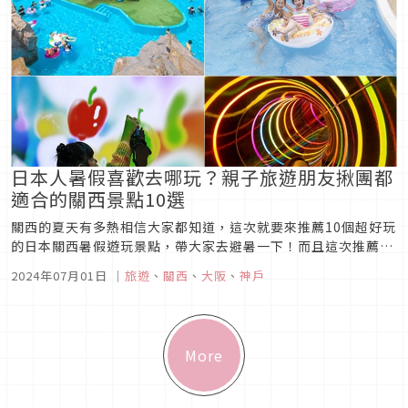
日本人暑假喜歡去哪玩？親子旅遊朋友揪團都
適合的關西景點10選
關西的夏天有多熱相信大家都知道，這次就要來推薦10個超好玩
的日本關西暑假遊玩景點，帶大家去避暑一下！而且這次推薦的
日本關西暑假遊玩景點很多都是大人小孩可以一起玩的景點，一
2024年07月01日
｜
旅遊
、
關西
、
大阪
、
神戶
起來看看吧！
More