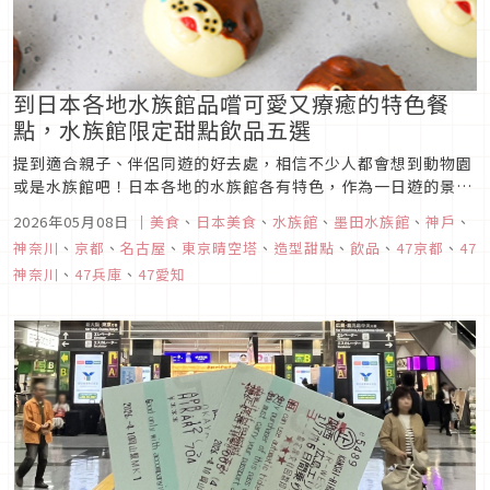
到日本各地水族館品嚐可愛又療癒的特色餐
點，水族館限定甜點飲品五選
提到適合親子、伴侶同遊的好去處，相信不少人都會想到動物園
或是水族館吧！日本各地的水族館各有特色，作為一日遊的景點
來說也是不錯的選擇，而除了在水族館感受近距離探索海洋生物
2026年05月08日
｜
美食
、
日本美食
、
水族館
、
墨田水族館
、
神戶
、
的樂趣之外，也不妨嚐嚐水族館限定的特色餐點，本次文章特別
神奈川
、
京都
、
名古屋
、
東京晴空塔
、
造型甜點
、
飲品
、
47京都
、
47
整理出五款造型可愛又療癒的水族館限定餐點。有機會到以下五
神奈川
、
47兵庫
、
47愛知
處水族館一遊時，可別...