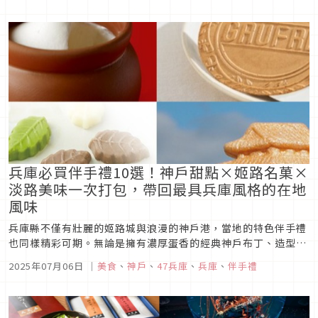
兵庫必買伴手禮10選！神戶甜點×姬路名菓×
淡路美味一次打包，帶回最具兵庫風格的在地
風味
兵庫縣不僅有壯麗的姬路城與浪漫的神戶港，當地的特色伴手禮
也同樣精彩可期。無論是擁有濃厚蛋香的經典神戶布丁、造型可
愛又美味的魔法壺布丁，還是經典的碳酸煎餅與法式薄餅點心，
2025年07月06日
｜
美食
、
神戶
、
47兵庫
、
兵庫
、
伴手禮
兵庫的甜點與特產處處展現細膩工藝與在地風味。從能感受到正
統巧克力工藝的美味的樹葉記憶、外型優雅又具有歷史意義的五
層最中，到嚴選食材製...