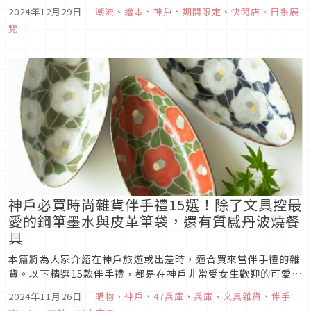
本的療癒世界當中，本次文章就要來介紹由童書出版社「偕成
2024年12月29日
｜
潮流
、
繪本
、
神戶
、
期間限定
、
快閃店
、
日系展
社」所舉辦的繪本快閃店，喜愛繪本的朋友可別錯過！
覽
神戶必買時尚雜貨伴手禮15選！除了文具控最
愛的鋼筆墨水與皮革筆袋，還有質感丹波燒餐
具
本篇將為大家介紹在神戶旅遊或出差時，適合買來當伴手禮的雜
貨。以下精選15款伴手禮，都是在神戶非常受女生歡迎的可愛雜
貨。如果你接下來有造訪神戶的計畫，請務必參考看看喔！
2024年11月26日
｜
購物
、
神戶
、
47兵庫
、
兵庫
、
文具雜貨
、
伴手