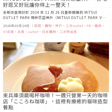
好逛又好玩讓你待上一整天！
全新改裝預計於 2024 年 11 月 26 日重新開幕的 MITSUI
OUTLET PARK 瑪林匹亞神戶（MITSUI OUTLET PARK マリ
ンピア神戸），從神戶市中心前往只需要 30 分鐘。在這裡有著
2026年03月24日
｜
旅遊
、
購物
、
神戶
、
三井outlet
、
PR
、
關西
、
下雨也不怕的寬廣室內購物區，天氣好時也可以到戶外能直接眺
47兵庫
、
兵庫
、
outlet
、
日本購物
、
三井特設頁
望明石海峽大橋的潟湖區游湖或划...
來兵庫須磨喝杯咖啡！一週只營業一天的咖啡
店「こころね珈琲」，這裡有療癒的貓咪造型
餐點