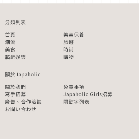
分類列表
首頁
美容保養
潮流
旅遊
美食
時尚
藝能娛樂
購物
關於Japaholic
關於我們
免責事項
寫手招募
Japaholic Girls招募
廣告、合作洽談
關鍵字列表
お問い合わせ