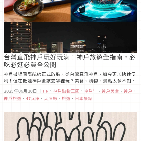
台灣直飛神戶玩好玩滿！神戶旅遊全指南，必
吃必逛必買全公開
神戶機場國際航線正式啟航，從台灣直飛神戶，如今更加快速便
利！但在抵達神戶後該去哪裡玩？美食、購物、景點太多不知從
何下手嗎？別擔心，本篇文章將精選神戶必去的九大人氣推薦景
2025年06月20日
｜
PR
、
神戶動物王國
、
神戶牛
、
神戶美食
、
神戶
、
點！保證能夠由淺入深，輕鬆玩出神戶的風格與深度！
神戶旅遊
、
47兵庫
、
兵庫縣
、
旅遊
、
日本景點