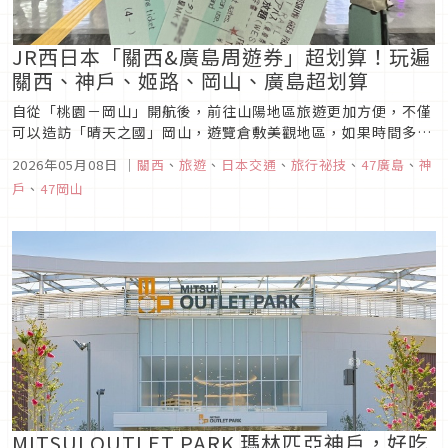
JR西日本「關西&廣島周遊券」超划算！玩遍
關西、神戶、姬路、岡山、廣島超划算
自從「桃園－岡山」開航後，前往山陽地區旅遊更加方便，不僅
可以造訪「晴天之國」岡山，遊覽倉敷美觀地區，如果時間多一
點的話，更可以安排廣島，甚至到關西地區！這篇就來介紹大家
2026年05月08日
｜
關西
、
旅遊
、
日本交通
、
旅行祕技
、
47廣島
、
神
這張JR西日本推出的「關西&廣島周遊券」，不僅超好用又便
戶
、
47岡山
宜！
MITSUI OUTLET PARK 瑪林匹亞神戶，好吃