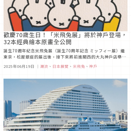
歡慶70歲生日！「米飛兔展」將於神戶登場，
32本經典繪本原畫全公開
誕生70週年紀念米飛兔展（誕生70周年記念 ミッフィー展）繼
東京・松屋銀座的展出後，接下來將前進關西的大丸神戶店舉
辦。展內除了展示32本米飛兔原畫作品，也能欣賞作者布魯納早
2025年06月19日
｜
潮流
、
日本展覽
、
米飛兔
、
神戶
期的創作。