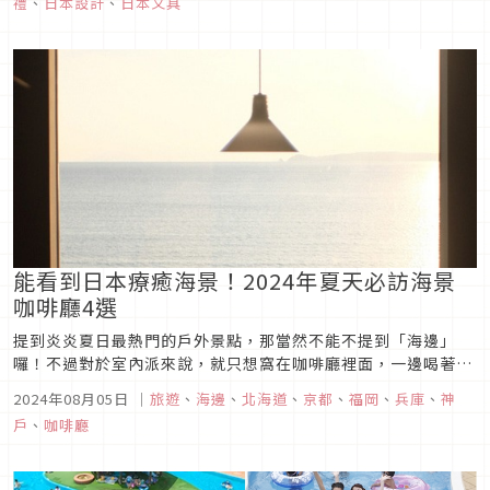
禮
、
日本設計
、
日本文具
能看到日本療癒海景！2024年夏天必訪海景
咖啡廳4選
提到炎炎夏日最熱門的戶外景點，那當然不能不提到「海邊」
囉！不過對於室內派來說，就只想窩在咖啡廳裡面，一邊喝著咖
啡一邊欣賞海景。本次文章就要來介紹能享受海景時光的「海景
2024年08月05日
｜
旅遊
、
海邊
、
北海道
、
京都
、
福岡
、
兵庫
、
神
咖啡廳」，從日本各地選出4家人氣店家，想要愜意看海的人，
戶
、
咖啡廳
不妨就到這些咖啡廳來坐坐吧！