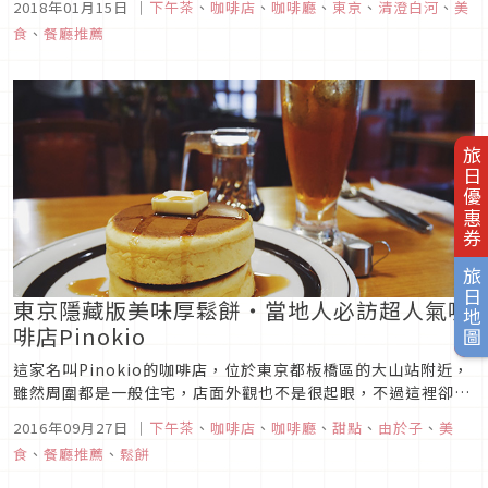
2018年01月15日
｜
下午茶
、
咖啡店
、
咖啡廳
、
東京
、
清澄白河
、
美
也是飛機圖案的拉花喔！
食
、
餐廳推薦
旅日優惠券
旅日地圖
東京隱藏版美味厚鬆餅・當地人必訪超人氣咖
啡店Pinokio
這家名叫Pinokio的咖啡店，位於東京都板橋區的大山站附近，
雖然周圍都是一般住宅，店面外觀也不是很起眼，不過這裡卻擁
有超高人氣，也被稱為行家必吃的美味鬆餅呢！
2016年09月27日
｜
下午茶
、
咖啡店
、
咖啡廳
、
甜點
、
由於子
、
美
食
、
餐廳推薦
、
鬆餅