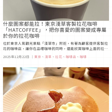
什麼圖案都能拉！東京淺草客製拉花咖啡
「HATCOFFEE」，把你喜愛的圖案變成專屬
於你的拉花咖啡
位於東京人氣觀光景點「淺草寺」附近，有著為顧客提供客製拉
花的咖啡店，讓你在品嚐咖啡的同時，還能欣賞咖啡上面的拉花
圖案，而且這個拉花圖案除了可繪製2D 平面拉花，就連立體3D
2025年12月22日
｜
東京
、
淺草
、
拉花
、
咖啡店
、
咖啡
拉花也難不倒店員，透過店員們的巧手，能把顧客喜愛的圖案一
一變成一杯杯藝術拉花咖啡。