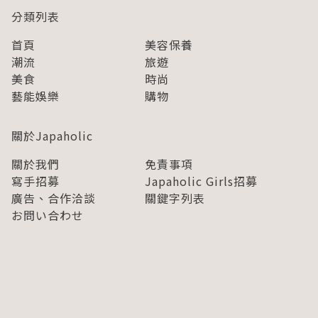
分類列表
首頁
美容保養
潮流
旅遊
美食
時尚
藝能娛樂
購物
關於Japaholic
關於我們
免責事項
寫手招募
Japaholic Girls招募
廣告、合作洽談
關鍵字列表
お問い合わせ