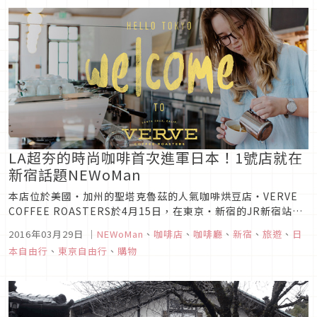
LA超夯的時尚咖啡首次進軍日本！1號店就在
新宿話題NEWoMan
本店位於美國・加州的聖塔克魯茲的人氣咖啡烘豆店・VERVE
COFFEE ROASTERS於4月15日，在東京・新宿的JR新宿站新
南口NEWoMan SHINJUKU內開設日本第1號店。
2016年03月29日
｜
NEWoMan
、
咖啡店
、
咖啡廳
、
新宿
、
旅遊
、
日
本自由行
、
東京自由行
、
購物