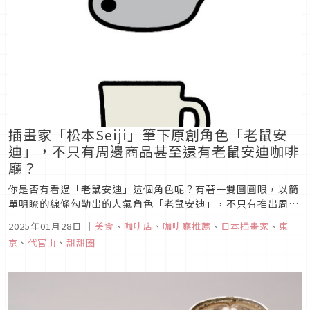
插畫家「松本Seiji」筆下原創角色「老鼠安
迪」，不只有周邊商品甚至還有老鼠安迪咖啡
廳？
你是否有看過「老鼠安迪」這個角色呢？有著一雙圓圓眼，以簡
單明瞭的線條勾勒出的人氣角色「老鼠安迪」，不只有推出周邊
商品、扭蛋盒玩公仔等，甚至還有專屬咖啡廳「ANDY
2025年01月28日
｜
美食
、
咖啡店
、
咖啡廳推薦
、
日本插畫家
、
東
COFFEE」，就開在特色小店雲集的東京代官山呢！本次文章就
京
、
代官山
、
甜甜圈
要帶你來認識這個有著可愛老鼠形象的角色，與它的專屬咖啡
廳。