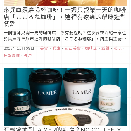
來兵庫須磨喝杯咖啡！一週只營業一天的咖啡
店「こころね珈琲」，這裡有療癒的貓咪造型
餐點
一個禮拜只開一天的咖啡店，你有聽過嗎？這次要來介紹一家位
於兵庫縣神戶市近郊的咖啡店「こころね珈琲」，店主與主廚是
一對喜愛貓狗的夫妻黨，來到這裡能夠品嘗到各種與貓咪狗狗造
2025年11月08日
｜
美食
、
兵庫
、
關西美食
、
咖啡店
、
鬆餅
、
貓咪
、
型有關的餐點呢！這家店為什麼只營業一天？又有哪些造型餐
造型甜點
、
神戶
點？就讓我們一起來探索這家有趣的咖啡店吧！
有機會抽到LA MER的乳霜？NO COFFEE ×