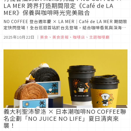
LA MER 跨界打造期間限定《Café de LA
MER》保養與咖啡時光完美融合
NO COFFEE 登台週年慶 × LA MER｜Café de LA MER 期間限
定快閃登場！全台巡迴首站於台北登場，結合咖啡香氣與深海修
護能量打造全新體驗！
2025年10月22日
｜
美食
、
美食速報
、
咖啡店
、
主題咖啡廳
義大利聖沛黎洛 × 日本潮咖啡NO COFFEE聯
名企劃「NO JUICE NO LIFE」夏日清爽來
襲！