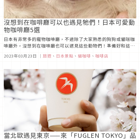
沒想到在咖啡廳可以也遇見牠們！日本可愛動
物咖啡廳5選
日本有非常多的寵物咖啡廳，不過除了大家熟悉的狗狗或貓咪咖
啡廳外，沒想到在咖啡廳也可以遇見這些動物們！準備好和這些
動物們來場近距離接觸的午茶時光了嗎？
2023年03月23日
｜
旅遊
、
日本景點
、
貓咖啡
、
咖啡店
當北歐遇見東京——來「FUGLEN TOKYO」品