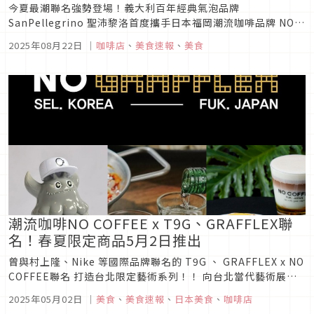
今夏最潮聯名強勢登場！義大利百年經典氣泡品牌
SanPellegrino 聖沛黎洛首度攜手日本福岡潮流咖啡品牌 NO
COFFEE，推出跨界合作企劃 「NO JUICE NO LIFE 」，將義
2025年08月22日
｜
咖啡店
、
美食速報
、
美食
式氣泡水果飲的清爽果香撞擊日式咖啡的細膩韻味，帶來限定可
頌甜點 × 夏...
潮流咖啡NO COFFEE x T9G、GRAFFLEX聯
名！春夏限定商品5月2日推出
曾與村上隆、Nike 等國際品牌聯名的 T9G 、 GRAFFLEX x NO
COFFEE聯名 打造台北限定藝術系列！！ 向台北當代藝術展致
敬，限量 T-shirt、貼紙、韓國燒酒杯搶眼登場，春夏限定「彈
2025年05月02日
｜
美食
、
美食速報
、
日本美食
、
咖啡店
珠氣泡美式」、「蜂蜜柚光拿鐵」 與「檸香可頌」同步上市，為