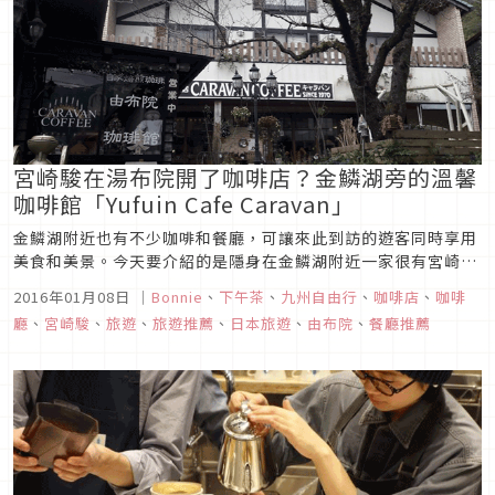
宮崎駿在湯布院開了咖啡店？金鱗湖旁的溫馨
咖啡館「Yufuin Cafe Caravan」
金鱗湖附近也有不少咖啡和餐廳，可讓來此到訪的遊客同時享用
美食和美景。今天要介紹的是隱身在金鱗湖附近一家很有宮崎駿
電影風格的咖啡專賣店！
2016年01月08日
｜
Bonnie
、
下午茶
、
九州自由行
、
咖啡店
、
咖啡
廳
、
宮崎駿
、
旅遊
、
旅遊推薦
、
日本旅遊
、
由布院
、
餐廳推薦