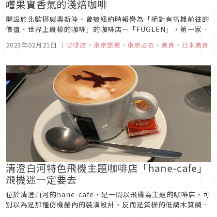
嚐果實香氣的淺焙咖啡
開設於北歐挪威奧斯陸、曾被紐約時報譽為「絕對有搭機前往的
價值、世界上最棒的咖啡」的咖啡店—「FUGLEN」，第一家日
本分店「FUGLEN TOKYO（フグレントウキョウ）」開設在澀
2023年02月21日
｜
咖啡店
、
東京旅遊
、
東京必去
、
美食
、
日本美食
谷代代木地區的巷內，除了專業的咖啡師，許多國際旅人到了東
京，也會特地前往一訪。
清澄白河特色飛機主題咖啡店「hane-cafe」
飛機迷一定要去
位於清澄白河的hane-cafe，是一間以飛機為主題的咖啡店，可
別以為是那種仿機艙內的裝潢設計，反而是質樸的低調木質調店
面，裡頭陳列了許多與飛機相關的擺飾，就連端上來的咖啡上，