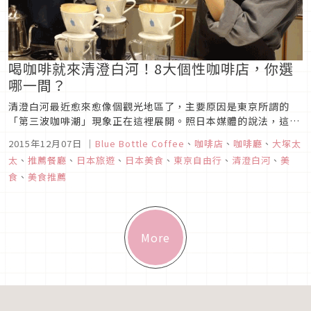
喝咖啡就來清澄白河！8大個性咖啡店，你選
哪一間？
清澄白河最近愈來愈像個觀光地區了，主要原因是東京所謂的
「第三波咖啡潮」現象正在這裡展開。照日本媒體的說法，這第
三波咖啡潮指的是近年開始流行的優質烘焙咖啡，而清澄白河已
2015年12月07日
｜
Blue Bottle Coffee
、
咖啡店
、
咖啡廳
、
大塚太
成為這種優質咖啡的代表區域。
太
、
推薦餐廳
、
日本旅遊
、
日本美食
、
東京自由行
、
清澄白河
、
美
食
、
美食推薦
More