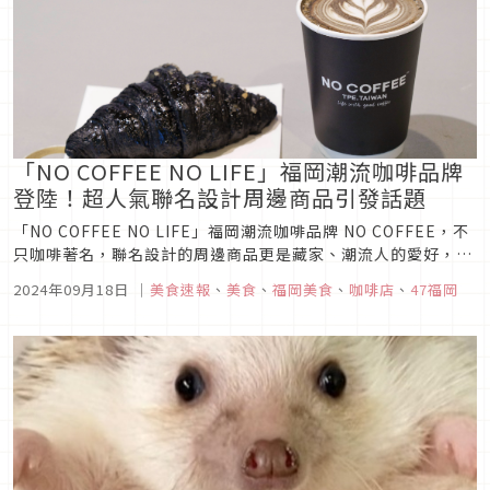
「NO COFFEE NO LIFE」福岡潮流咖啡品牌
登陸！超人氣聯名設計周邊商品引發話題
「NO COFFEE NO LIFE」福岡潮流咖啡品牌 NO COFFEE，不
只咖啡著名，聯名設計的周邊商品更是藏家、潮流人的愛好，在
網路上有著相當高的討論度，使其成為日本福岡的必訪名單！
2024年09月18日
｜
美食速報
、
美食
、
福岡美食
、
咖啡店
、
47福岡
NO COFFEE門店以黑白灰色系去做設計，其風格簡約、低調、
時尚為主軸，呈現質感工業風格。 繼NO COFFE...