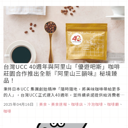
都市生活注入靈感與色彩。
台灣UCC 40週年與阿里山「優遊吧斯」咖啡
莊園合作推出全新『阿里山三韻味』秘境臻
品！
秉持日本UCC 集團創始精神「隨時隨地，將美味咖啡帶給更多
的人」，台灣UCC正式邁入40週年，並持續承諾提供給消費者更
優質的咖啡選擇、創造出色的咖啡體驗，於2025年攜手阿里山
2025年04月16日
｜
美食
、
美食速報
、
咖啡店
、
冷泡咖啡
、
咖啡廳
、
咖啡莊園「優遊吧斯」，雙方簽訂咖啡契作農場合約，穩定供應
咖啡
得天獨厚的阿里山產地咖啡豆，在台落實從咖啡樹種植、原料採
購、研發、生...