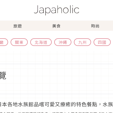
旅遊
美食
時尚
畿
關東
北海道
沖繩
九州
四國
覽
日本各地水族館品嚐可愛又療癒的特色餐點，水