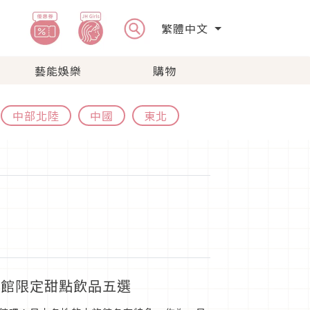
繁體中文
藝能娛樂
購物
中部北陸
中國
東北
族館限定甜點飲品五選