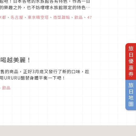
館吧！日本各地的水族館各有特色，作為一日
的樂趣之外，也不妨嚐嚐水族館限定的特色餐
以下五處水族館一遊時，可別...
京都
、
名古屋
、
東京晴空塔
、
造型甜點
、
飲品
、
47
旅日優惠券
越喝越美麗！
始販售的商品，正好3月底又發行了新的口味，趁
URURU醋替身體平衡一下吧！
旅日地圖
、
飲品