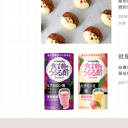
提到
遊的
點，
202
京都
就
由養
著這
201