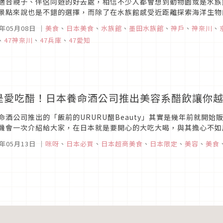
適合親子、伴侶同遊的好去處，相信不少人都會想到動物園或是水族
景點來說也是不錯的選擇，而除了在水族館感受近距離探索海洋生物
本次文章特別整理出五款造型可愛又療癒的水族館限定餐點。有機會到
6年05月08日
｜
美食
、
日本美食
、
水族館
、
墨田水族館
、
神戶
、
神奈川
、
、
47神奈川
、
47兵庫
、
47愛知
是愛吃醋！日本養命酒公司推出美容系醋飲讓你
命酒公司推出的「飯前的URURU醋Beauty」其實是幾年前就開
機會一次介紹給大家，在日本就是要開心的大吃大喝，與其擔心不如用
7年05月13日
｜
咪呀
、
日本必買
、
日本超商美食
、
日本限定
、
美容
、
美食