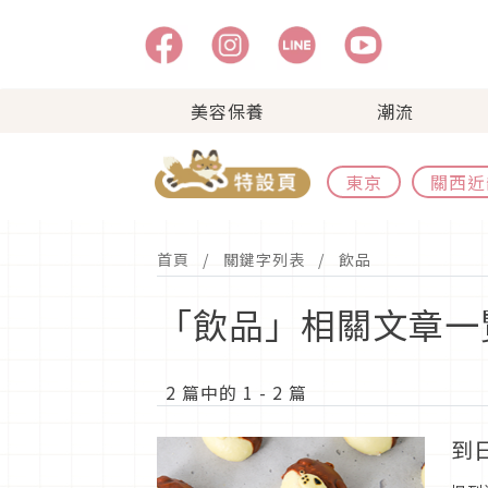
美容保養
潮流
東京
關西近
首頁
關鍵字列表
飲品
「飲品」相關文章一
2 篇中的 1 - 2 篇
到