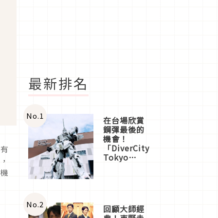
最新排名
No.
1
在台場欣賞
鋼彈最後的
機會！
「DiverCity
各有
Tokyo
外，
Plaza」搭
有機
船、購物、
美食及夜
景，一次全
體驗
No.
2
回顧大師經
典！東野圭