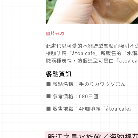
圖片來源
此處也以可愛的水獺造型餐點而吸引不
樓咖啡廳「átoa cafe」所販售的
臉兩種表情，這個造型可是由「átoa c
餐點資訊
■ 餐點名稱：手のりカワウソまん
■ 參考價格：680日圓
■ 販售地點：4F咖啡廳「átoa cafe」
新江之島水族館／海豹棉