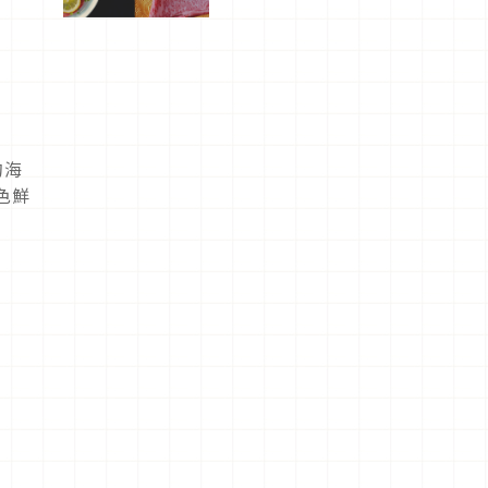
屬美食體
驗！
的海
色鮮