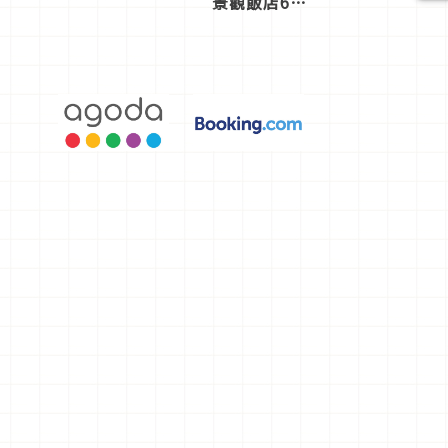
景觀飯店6
選，讓你不
用人擠人悠
閒欣賞