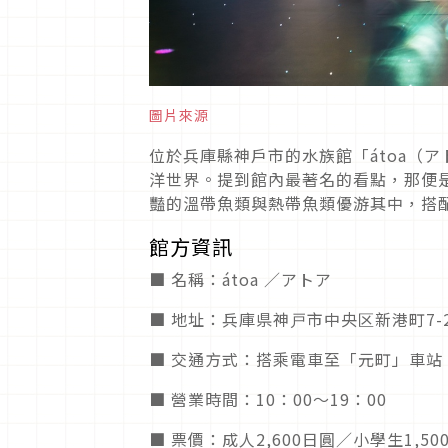
圖片來源
位於兵庫縣神戶市的水族館「átoa（
洋世界。提到館內最著名的看點，那便
豔的溫帶魚類與熱帶魚類優游其中，搭
館方資訊
■ 名稱：átoa ／アトア
■ 地址：兵庫県神戸市中央区新港町7-
■ 交通方式：搭乘電車至「元町」車站
■ 營業時間：10：00～19：00
■ 票價：成人2,600日圓／小學生1,