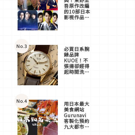
吾原作改編
的10部日本
影視作品推
薦
No.
3
必買日系腕
錶品牌
KUOE！不
張揚卻經得
起時間洗鍊
的經典之作
五選
No.
4
用日本最大
美食網站
Gurunavi
客製化預約
九大都市餐
廳，打造專