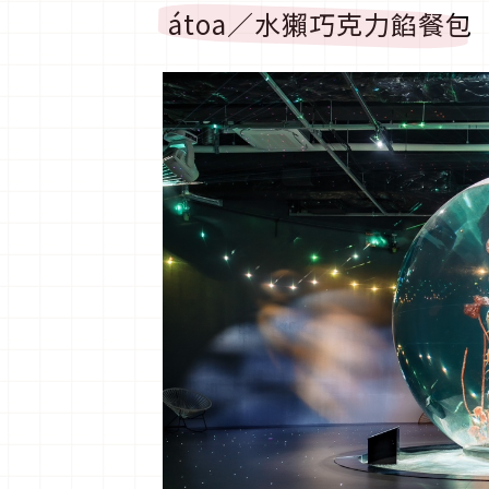
átoa／水獺巧克力餡餐包