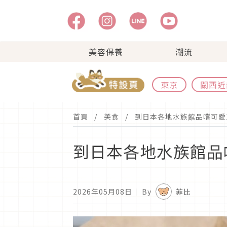
美容保養
潮流
東京
關西近
首頁
美食
到日本各地水族館品嚐可愛
到日本各地水族館品
2026年05月08日
｜ By
菲比