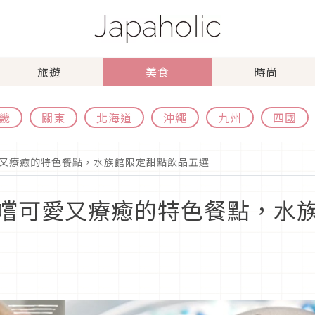
旅遊
美食
時尚
畿
關東
北海道
沖繩
九州
四國
又療癒的特色餐點，水族館限定甜點飲品五選
嚐可愛又療癒的特色餐點，水