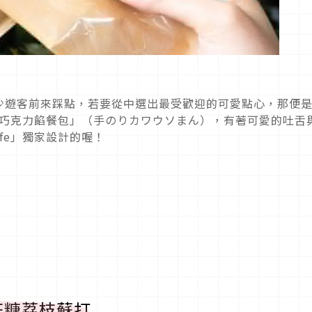
少遊客前來踩點，若要從中選出最受歡迎的可愛點心，那便是
「水獺巧克力餡餐包」（手のりカワウソまん），有著可愛的吐舌
afe」獨家設計的喔！
花糖荔枝蘇打