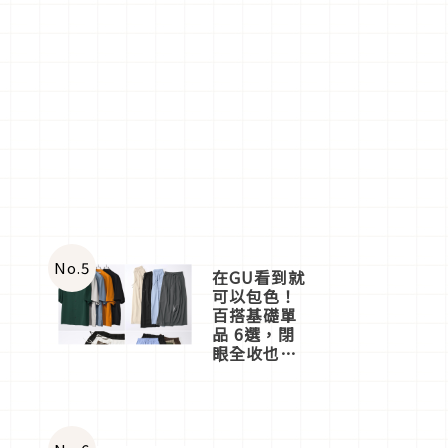
No.
5
在GU看到就
可以包色！
百搭基礎單
品 6選，閉
眼全收也不
心疼