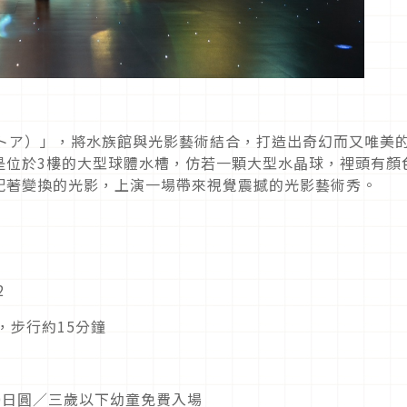
アトア）」，將水族館與光影藝術結合，打造出奇幻而又唯美
是位於3樓的大型球體水槽，仿若一顆大型水晶球，裡頭有顏
配著變換的光影，上演一場帶來視覺震撼的光影藝術秀。
2
，步行約15分鐘
500日圓／三歲以下幼童免費入場