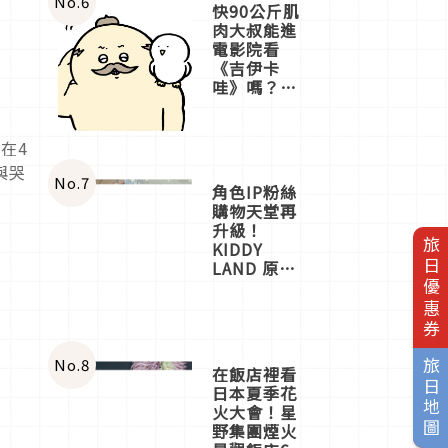
No.
6
快90公斤肌
肉大叔能進
電影院看
《吉伊卡
哇》嗎？日
本重金屬樂
團「打首」
會長與
在4
nagano老師
與哭
一同給出了
No.
7
角色IP粉絲
答案
購物天堂再
升級！
旅日優惠券
KIDDY
LAND 原宿
店吉伊卡哇
迎客，新開
幕
OMOKADO
店3分即達
No.
8
旅日地圖
在飯店裡看
日本夏季花
火大會！星
野集團煙火