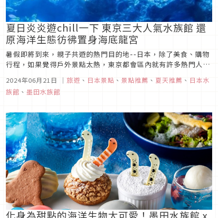
夏日炎炎遊chill一下 東京三大人氣水族館 還
原海洋生態彷彿置身海底龍宮
暑假即將到來，親子共遊的熱門目的地--日本，除了美食、購物
行程，如果覺得戶外景點太熱，東京都會區內就有許多熱門人氣
海洋水族館，不但創意十足、而且寓教於樂，是見學之旅的極佳
2024年06月21日
｜
旅遊
、
日本景點
、
景點推薦
、
夏天推薦
、
日本水
場域，炎炎夏日前來造訪，不但可以透心涼，還能在置身東京都
族館
、
墨田水族館
會叢林的同時，感受曼妙的海洋之美。
化身為甜點的海洋生物太可愛！墨田水族館 x