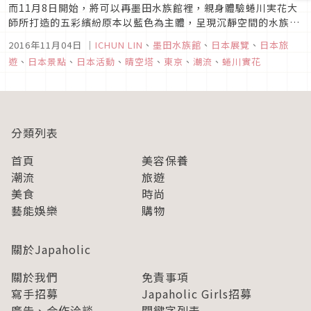
而11月8日開始，將可以再墨田水族館裡，親身體驗蜷川実花大
師所打造的五彩繽紛原本以藍色為主體，呈現沉靜空間的水族
館，經由蜷川実花的打造之下，瞬間變成可以感受到熱情活力的
2016年11月04日
｜
ICHUN LIN
、
墨田水族館
、
日本展覽
、
日本旅
空間。
遊
、
日本景點
、
日本活動
、
晴空塔
、
東京
、
潮流
、
蜷川實花
分類列表
首頁
美容保養
潮流
旅遊
美食
時尚
藝能娛樂
購物
關於Japaholic
關於我們
免責事項
寫手招募
Japaholic Girls招募
廣告、合作洽談
關鍵字列表