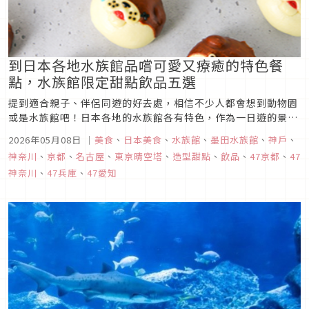
到日本各地水族館品嚐可愛又療癒的特色餐
點，水族館限定甜點飲品五選
提到適合親子、伴侶同遊的好去處，相信不少人都會想到動物園
或是水族館吧！日本各地的水族館各有特色，作為一日遊的景點
來說也是不錯的選擇，而除了在水族館感受近距離探索海洋生物
2026年05月08日
｜
美食
、
日本美食
、
水族館
、
墨田水族館
、
神戶
、
的樂趣之外，也不妨嚐嚐水族館限定的特色餐點，本次文章特別
神奈川
、
京都
、
名古屋
、
東京晴空塔
、
造型甜點
、
飲品
、
47京都
、
47
整理出五款造型可愛又療癒的水族館限定餐點。有機會到以下五
神奈川
、
47兵庫
、
47愛知
處水族館一遊時，可別...