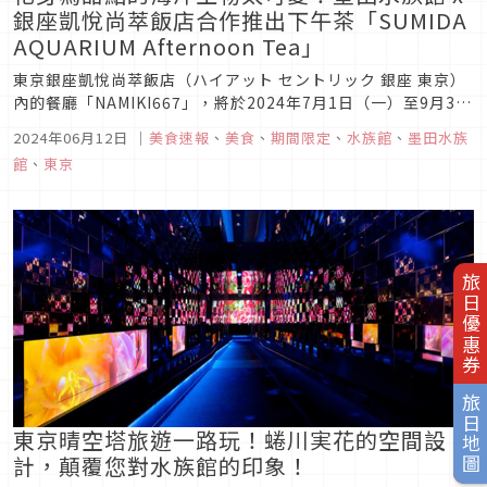
銀座凱悅尚萃飯店合作推出下午茶「SUMIDA
AQUARIUM Afternoon Tea」
東京銀座凱悅尚萃飯店（ハイアット セントリック 銀座 東京）
內的餐廳「NAMIKI667」，將於2024年7月1日（一）至9月30
日（一），期間限定推出與墨田水族館合作的下午茶「SUMIDA
2024年06月12日
｜
美食速報
、
美食
、
期間限定
、
水族館
、
墨田水族
AQUARIUM Afternoon Tea」。
館
、
東京
旅日優惠券
旅日地圖
東京晴空塔旅遊一路玩！蜷川実花的空間設
計，顛覆您對水族館的印象！