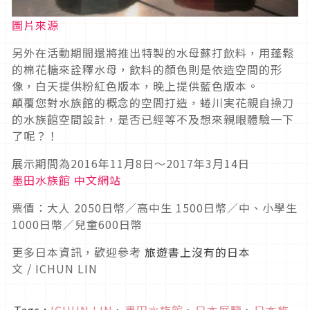
圖片來源
另外在活動期間還將推出特製的水母蘇打飲料，用蓬鬆
的棉花糖來詮釋水母，飲料的顏色則是依造空間的形
像，白天提供粉紅色版本，晚上提供藍色版本。
顛覆您對水族館的概念的空間打造，蜷川実花親自操刀
的水族館空間設計，是否已經等不及想來親眼體驗一下
了呢？！
展示期間為2016年11月8日～2017年3月14日
墨田水族館 中文網站
票價：大人 2050日幣／高中生 1500日幣／中、小學生
1000日幣／兒童600日幣
更多日本資訊，歡迎參考
旅遊書上沒有的日本
文 / ICHUN LIN
Tags :
ICHUN LIN
、
墨田水族館
、
日本展覽
、
日本旅