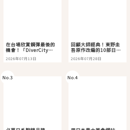
在台場欣賞鋼彈最後的
回顧大師經典！東野圭
機會！「DiverCity
吾原作改編的10部日本
Tokyo Plaza」搭船、
影視作品推薦
2026年07月13日
2026年07月28日
購物、美食及夜景，一
次全體驗
No.
3
No.
4
必買日系腕錶品牌
用日本最大美食網站