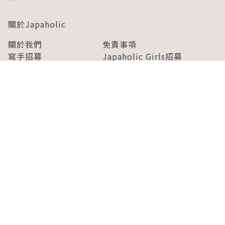
關於Japaholic
關於我們
免責事項
寫手招募
Japaholic Girls招募
廣告、合作洽談
關鍵字列表
お問い合わせ
看看更多有關Japaholic！
Copyright © 2026 MICROAD, INC.