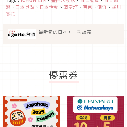
遊
、
日本景點
、
日本活動
、
晴空塔
、
東京
、
潮流
、
蜷川
實花
最新奇的日本，一次讀完
優惠券