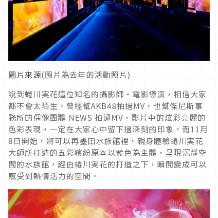
圖片來源
(圖片為去年的活動照片)
說到蜷川実花這位知名的攝影師‧電影導演，相信大家
都不會太陌生。曾經幫AKB48拍過MV，也幫傑尼斯事
務所的偶像團體 NEWS 拍過MV，影片中的炫彩亮麗的
色彩表現，一定在大家心中留下過深刻的印象。而11月
8日開始，將可以再墨田水族館裡，親身體驗蜷川実花
大師所打造的五彩繽紛原本以藍色為主體，呈現沉靜空
間的水族館，經由蜷川実花的打造之下，瞬間變成可以
感受到熱情活力的空間。