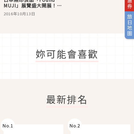
MUJI」展覽盛大開展！探
索「Found MUJI」設計
2016年10月13日
靈感
旅日地圖
妳可能會喜歡
最新排名
No.
1
No.
2