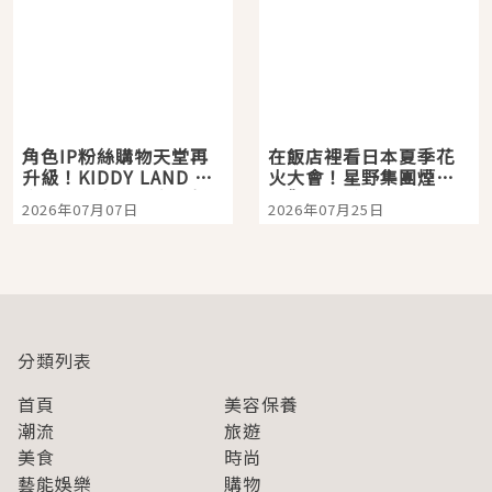
角色IP粉絲購物天堂再
在飯店裡看日本夏季花
升級！KIDDY LAND 原
火大會！星野集團煙火
宿店吉伊卡哇迎客，新
景觀飯店6選，讓你不用
2026年07月07日
2026年07月25日
開幕 OMOKADO 店3分
人擠人悠閒欣賞
即達
分類列表
首頁
美容保養
潮流
旅遊
美食
時尚
藝能娛樂
購物