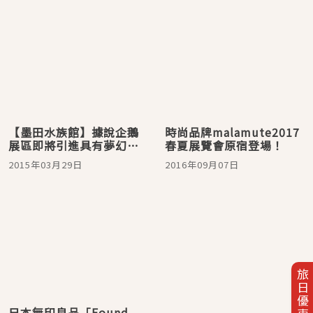
【墨田水族館】據說企鵝
時尚品牌malamute2017
展區即將引進具有夢幻色
春夏展覽會原宿登場！
彩的『投影映射技術』
2015年03月29日
2016年09月07日
喔！
旅日優惠券
日本無印良品「Found