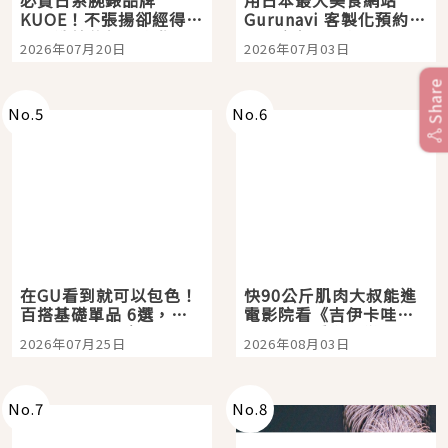
KUOE！不張揚卻經得起
Gurunavi 客製化預約九
時間洗鍊的經典之作五
大都市餐廳，打造專屬
2026年07月20日
2026年07月03日
選
美食體驗！
Share
No.
5
No.
6
在GU看到就可以包色！
快90公斤肌肉大叔能進
百搭基礎單品 6選，閉
電影院看《吉伊卡哇》
眼全收也不心疼
嗎？日本重金屬樂團
2026年07月25日
2026年08月03日
「打首」會長與nagano
老師一同給出了答案
No.
7
No.
8