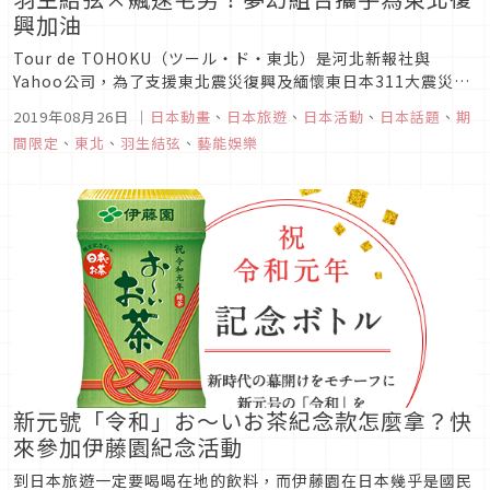
興加油
Tour de TOHOKU（ツール・ド・東北）是河北新報社與
Yahoo公司，為了支援東北震災復興及緬懷東日本311大震災，
從2013年開始主辦的自行車活動，以長久支援東北震災復興為
2019年08月26日
｜
日本動畫
、
日本旅遊
、
日本活動
、
日本話題
、
期
目標，目標是連續舉辦十年，今年邁入第七年。活動的旨趣，意
間限定
、
東北
、
羽生結弦
、
藝能娛樂
在吸引更多人到訪東北，透過在受災當地騎乘自行車，品味東北
的魅力...
新元號「令和」お～いお茶紀念款怎麼拿？快
來參加伊藤園紀念活動
到日本旅遊一定要喝喝在地的飲料，而伊藤園在日本幾乎是國民