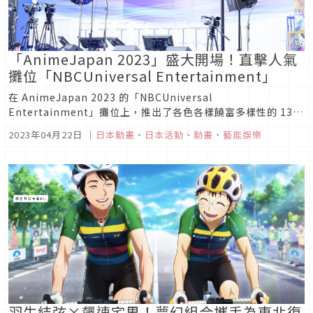
「AnimeJapan 2023」盛大開場！直擊人氣
攤位「NBCUniversal Entertainment」
在 AnimeJapan 2023 的「NBCUniversal
Entertainment」攤位上，推出了各色各樣饒富多樣性的 13
部作 品展示。另外於 25 日舉辦《六道的惡女們》、《聖劍學院
2023年04月22日
｜
日本動畫
、
日本活動
、
動畫
、
藝能娛樂
的魔劍使》、《聖者無雙~上班族的異世界生存之道 ~》、《天
國大魔境》、《女朋友 and 女朋友》、《死...
羽生結弦×飆速宅男！夢幻組合攜手為東北復