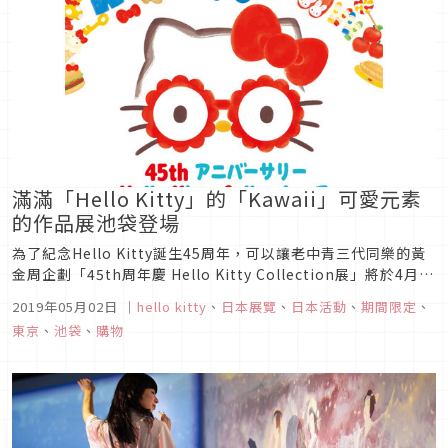
滿滿「Hello Kitty」的「Kawaii」可愛元素
的作品展池袋登場
為了紀念Hello Kitty誕生45周年，可以讓老中青三代同樂的黃
金周企劃「45th周年慶 Hello Kitty Collection展」將於4月
25日(星期四)～5月9日(星期四)的限定期間內，於西武池袋本店
2019年05月02日
｜
hello kitty
、
日本展覽
、
日本活動
、
期間限定
、
別館2樓的「西武藝廊」舉辦。期間中除了會展示有一大堆凱蒂
東京
、
池袋
、
購物
貓齊聚一堂的各種作品、第一隻凱...