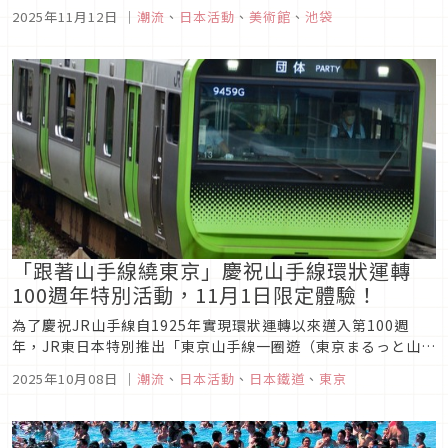
旅館推出帶著娃娃住宿的方案服務呢！然而你有聽過「讓娃娃夜
2025年11月12日
｜
潮流
、
日本活動
、
美術館
、
池袋
宿美術館，替你鑑賞美術作品」的活動嗎？甚至還有舉辦專屬於
娃娃的試穿服務、讓娃娃可以試穿上百件衣服拍照留影的活動，
本次文章就要來介紹這...
「跟著山手線繞東京」慶祝山手線環狀運轉
100週年特別活動，11月1日限定體驗！
為了慶祝JR山手線自1925年實現環狀運轉以來邁入第100週
年，JR東日本特別推出「東京山手線一圈遊（東京まるっと山手
線）」紀念活動。本次將以包車形式運行山手線，帶領乘客完整
2025年10月08日
｜
潮流
、
日本活動
、
日本鐵道
、
東京
環繞東京一周，並由現役乘務員與車站員工親自導覽，一同重溫
山手線百年歷史的軌跡與魅力。 除了特別設計的紀念列車與限定
商品，...