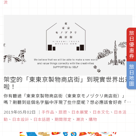
流
洲之稱的日比谷公園舉辦的Hi-BEER GARDEN啤酒節活動，也
吸引...
旅日優惠券
旅日地圖
架空的「東東京製物商店街」到現實世界出差
啦！
你有聽過「東東京製物商店街（東東京モノヅクリ商店街）」
嗎？剛聽到這個名字腦中浮現了些什麼呢？想必應該會好奇「東
東京是哪、這條商店街又在哪、製物商店街是指這條街上的商店
2019年05月02日
｜
手作品
、
旅遊
、
日本展覽
、
日本文化
、
日本活
都是在幫人家做東西的嗎？」、「製物商店街有什麼特別的
動
、
日本設計
、
日本話題
、
期間限定
、
潮流
、
購物
嗎？」想半天應該還是一頭霧水不知道是什麼意思吧？那麼就讓
我們來為大家詳細介紹一下這...