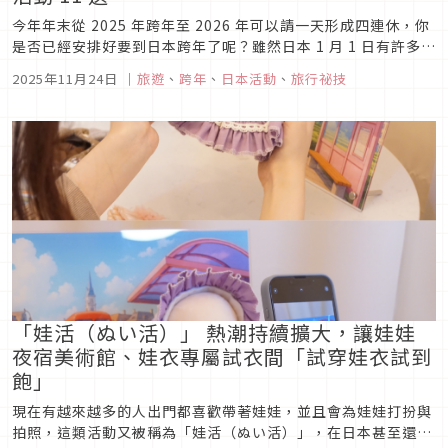
今年年末從 2025 年跨年至 2026 年可以請一天形成四連休，你
是否已經安排好要到日本跨年了呢？雖然日本 1 月 1 日有許多商
店不會開門，但 12 月 31 日至 1 月 1 日的跨年夜（12/31）或
2025年11月24日
｜
旅遊
、
跨年
、
日本活動
、
旅行祕技
是初日（1/1）卻是有許多可以參加的活動喔！無論是在飯店裡
參加跨年活動、到遊輪上吃吃喝喝、到...
「娃活（ぬい活）」 熱潮持續擴大，讓娃娃
夜宿美術館、娃衣專屬試衣間「試穿娃衣試到
飽」
現在有越來越多的人出門都喜歡帶著娃娃，並且會為娃娃打扮與
拍照，這類活動又被稱為「娃活（ぬい活）」，在日本甚至還有