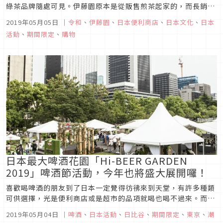
綠茶品牌隨處可見。伊藤園原本是從販售煎茶起家的，而長銷商
品お～いお茶（Oi Ocha）在平成元年二月一日（1989年）更名
2019年05月05日
｜
令和
、
伊藤園
、
日本便利商店
、
日本文化
、
日本
後正式誕生，長銷30年後，現在已經是日本的國民飲料。這次要
活動
、
期間限定
、
購物
介紹的是可以得到日本新元號「令和」包裝的お～いお茶紀念活
動喔！圖...
日本最大啤酒花園「Hi-BEER GARDEN
2019」啤酒節活動，今年也將盛大展開囉！
喜歡喝啤酒的朋友到了日本一定覺得彷彿來到天堂，有許多種類
可供選擇，光是便利商店或是超市的品項就喝也喝不過來。而對
於喜歡下班來一杯的日本上班族來說，啤酒也是日常交流與紓壓
2019年05月04日
｜
啤酒
、
日本活動
、
日比谷
、
期間限定
、
東京
、
潮
不可或缺的品項之一。也因此，2017年及2018年在有著東京綠