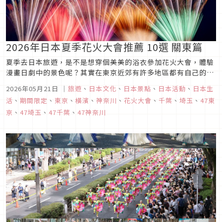
2026年日本夏季花火大會推薦 10選 關東篇
夏季去日本旅遊，是不是想穿個美美的浴衣參加花火大會，體驗
漫畫日劇中的景色呢？其實在東京近郊有許多地區都有自己的花
火大會，如果在夏天去東京旅行時，不妨參考這篇2025日本關
2026年05月21日
｜
旅遊
、
日本文化
、
日本景點
、
日本活動
、
日本生
東推薦花火大會10選看看有沒有可以排入行程的吧！不論是跟家
活
、
期間限定
、
東京
、
橫濱
、
神奈川
、
花火大會
、
千葉
、
埼玉
、
47東
人朋友情侶旅遊都超推薦喔！
京
、
47埼玉
、
47千葉
、
47神奈川