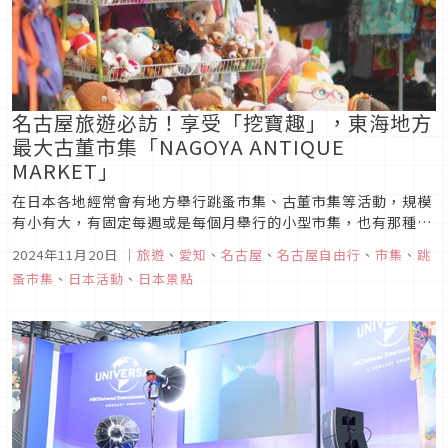
名古屋旅遊必訪！享受「挖寶趣」，東海地方
最大古董市集「NAGOYA ANTIQUE
MARKET」
在日本各地經常會有地方舉行跳蚤市集、古董市集等活動，規模
有小有大，有固定每週或是每個月舉行的小型市集，也有那種召
集了幾百個攤位、每年只舉辦兩次的大型活動，比方說「東京蚤
2024年11月20日
｜
旅遊
、
愛知
、
名古屋
、
名古屋自由行
、
市集
、
跳
之市」，而本次文章所要介紹的則是開辦於名古屋的大型市集活
蚤市集
、
日本活動
、
日本景點
動「NAGOYA ANTIQUE MARKET」，也可算得上是數一數二
的大型...