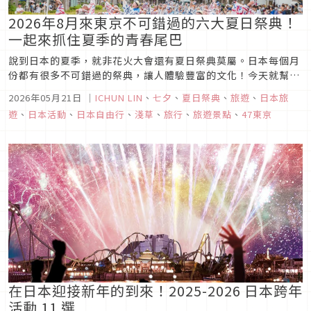
2026年8月來東京不可錯過的六大夏日祭典！
一起來抓住夏季的青春尾巴
說到日本的夏季，就非花火大會還有夏日祭典莫屬。日本每個月
份都有很多不可錯過的祭典，讓人體驗豐富的文化！今天就幫大
家嚴選2026年6個8月夏日祭典以及舉辦時間，給讀者當作提前
2026年05月21日
｜
ICHUN LIN
、
七夕
、
夏日祭典
、
旅遊
、
日本旅
安排行程的參考！
遊
、
日本活動
、
日本自由行
、
淺草
、
旅行
、
旅遊景點
、
47東京
在日本迎接新年的到來！2025-2026 日本跨年
活動 11 選