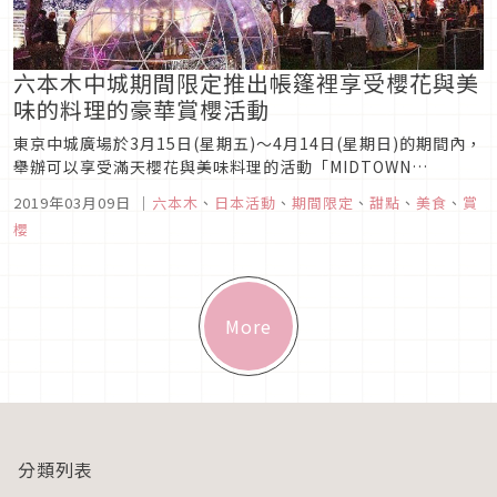
六本木中城期間限定推出帳篷裡享受櫻花與美
味的料理的豪華賞櫻活動
東京中城廣場於3月15日(星期五)～4月14日(星期日)的期間內，
舉辦可以享受滿天櫻花與美味料理的活動「MIDTOWN
BLOSSOM 2019」。以「慶祝春天」做為概念而在今年迎接第
2019年03月09日
｜
六本木
、
日本活動
、
期間限定
、
甜點
、
美食
、
賞
12屆的本活動，推出了限期舉辦的戶外交誼區「CHANDON
櫻
Blossom Lounge(酩悅香檳櫻花交誼區)」！活...
More
分類列表