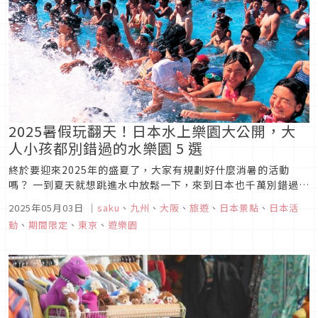
2025暑假玩翻天！日本水上樂園大公開，大
人小孩都別錯過的水樂園 5 選
終於要迎來2025年的盛夏了，大家有規劃好什麼消暑的活動
嗎？ 一到夏天就想跳進水中放鬆一下，來到日本也千萬別錯過夏
季限定的水上樂園，適合大人小孩一起玩樂，享受今夏最涼爽刺
2025年05月03日
｜
saku
、
九州
、
大阪
、
旅遊
、
日本景點
、
日本活
激的渡假體驗，快來看看日本有哪些好玩好消暑的水上樂園名單
動
、
期間限定
、
東京
、
遊樂園
吧！