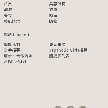
首頁
美容保養
潮流
旅遊
美食
時尚
藝能娛樂
購物
關於Japaholic
關於我們
免責事項
寫手招募
Japaholic Girls招募
廣告、合作洽談
關鍵字列表
お問い合わせ