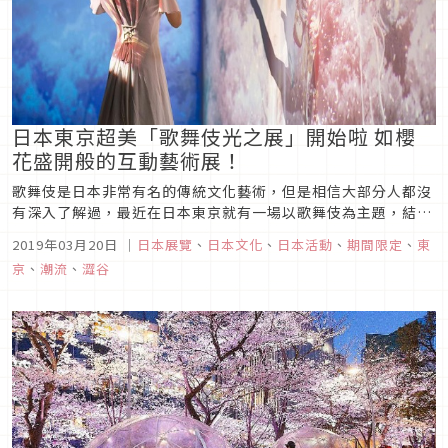
日本東京超美「歌舞伎光之展」開始啦 如櫻
花盛開般的互動藝術展！
歌舞伎是日本非常有名的傳統文化藝術，但是相信大部分人都沒
有深入了解過，最近在日本東京就有一場以歌舞伎為主題，結合
光影藝術的展覽，讓大家可以在了解日本文化的同時，更能拍出
2019年03月20日
｜
日本展覽
、
日本文化
、
日本活動
、
期間限定
、
東
美美的照片，一起來看看吧！
京
、
潮流
、
澀谷