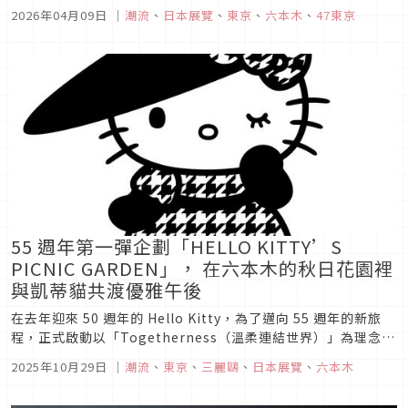
時除了用BB Call以數字傳情，還得一再確認手機是否有新簡
2026年04月09日
｜
潮流
、
日本展覽
、
東京
、
六本木
、
47東京
訊，那份等待與期待，也成了戀愛中最令人心動的瞬間。六本木
美術館推出的「平成戀愛展」，帶領大家重新體驗那份專屬於平
成的悸動。展覽...
55 週年第一彈企劃「HELLO KITTY’S
PICNIC GARDEN」， 在六本木的秋日花園裡
與凱蒂貓共渡優雅午後
在去年迎來 50 週年的 Hello Kitty，為了邁向 55 週年的新旅
程，正式啟動以「Togetherness（溫柔連結世界）」為理念的
全球品牌企劃。這項活動不僅象徵著 Kitty 想將「善意」傳遞至
2025年10月29日
｜
潮流
、
東京
、
三麗鷗
、
日本展覽
、
六本木
世界每個角落，也邀請大家一同參與。 作為企劃的一部分，
「HELLO KITTY MAP」...