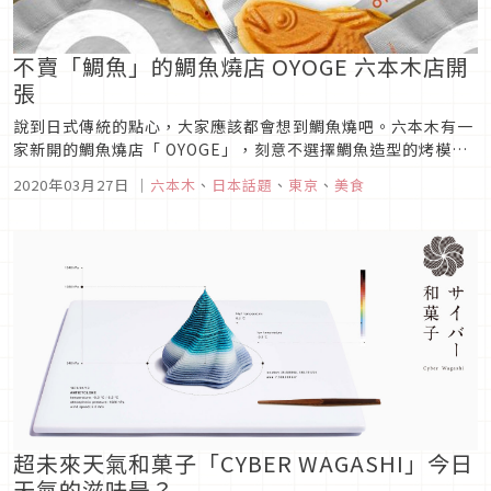
不賣「鯛魚」的鯛魚燒店 OYOGE 六本木店開
張
說到日式傳統的點心，大家應該都會想到鯛魚燒吧。六本木有一
家新開的鯛魚燒店「 OYOGE」，刻意不選擇鯛魚造型的烤模而
是特別訂做另外三款海產的模型，除了平常餐桌上常常出現的竹
2020年03月27日
｜
六本木
、
日本話題
、
東京
、
美食
筴魚、沙丁魚之外還有圓圓可愛的蛤蜊，嶄新的嘗試在三月開幕
的同時引起了話題。圖片來源OYOGE 六本木店圖片來源OYOGE
就開在六...
超未來天氣和菓子「CYBER WAGASHI」今日
天氣的滋味是？