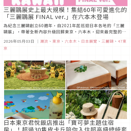
三麗鷗展史上最大規模！集結60年可愛進化的
「三麗鷗展 FINAL ver.」在六本木登場
為紀念三麗鷗創立60週年，自2021年起巡迴日本各地的「三麗
鷗展」，帶著全新內容升級回歸東京・六本木，迎來最完整的
「三麗鷗展 FINAL ver.（サンリオ展 ファイナル ver.）」。這
2026年05月03日
｜
潮流
、
東京
、
六本木
、
日本展覽
、
三麗鷗
、
47東
不僅是一場展覽，更是一段關於「可愛（かわいい）」如何誕
京
生、擴散並成為全球共通語言的文化旅程。本展將回顧三麗鷗超
過...
日本東京君悅飯店推出「寶可夢主題住宿
房」！超過30隻皮卡丘陪你入住超高級總統套