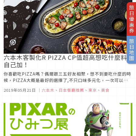
旅日優惠券
旅日地圖
六本木客製化R PIZZA CP值超高想吃什麼料
自己加！
你喜歡吃PIZZA嗎？偶爾跟三五好友相聚，想不到要吃什麼的時
候，PIZZA大概是最好的選擇了,不只口味多元化，一次可以吃
到多種餡料，更方便分食。而最近在日本六本木更出現了超棒的
2019年05月21日
｜
六本木
、
日本餐廳推薦
、
東京
、
美食
客製化PIZZA，可以選擇自己想要什麼料！R PIZZA圖片來源這
家最近討論度非常高的「R PIZZA」，其實是由知名的連鎖...