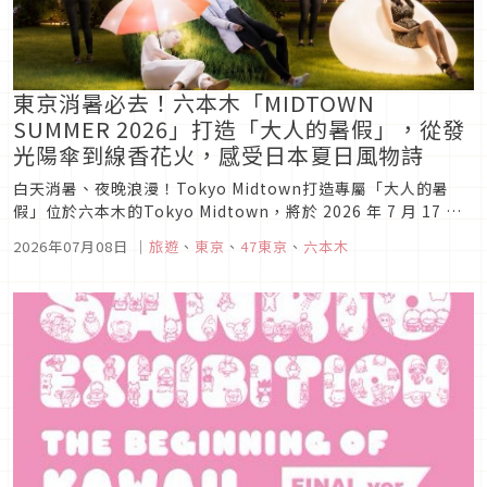
東京消暑必去！六本木「MIDTOWN
SUMMER 2026」打造「大人的暑假」，從發
光陽傘到線香花火，感受日本夏日風物詩
白天消暑、夜晚浪漫！Tokyo Midtown打造專屬「大人的暑
假」位於六本木的Tokyo Midtown，將於 2026 年 7 月 17 日
至 8 月 30 日推出夏季活動「MIDTOWN SUMMER 2026」，以
2026年07月08日
｜
旅遊
、
東京
、
47東京
、
六本木
「大人的暑假」為主題，結合自然綠意、藝術裝置與夏日風物
詩，打造一處能放慢步調、...