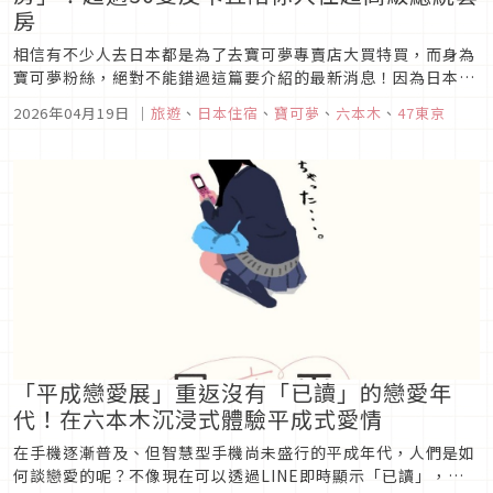
房
相信有不少人去日本都是為了去寶可夢專賣店大買特買，而身為
寶可夢粉絲，絕對不能錯過這篇要介紹的最新消息！因為日本東
京的君悅飯店即將在夏季推出期間限定的「寶可夢30週年合作大
2026年04月19日
｜
旅遊
、
日本住宿
、
寶可夢
、
六本木
、
47東京
冒險」住宿計畫，推出2種房型，讓你沉浸在滿滿寶可夢的世界
裡，做夢都快樂！
「平成戀愛展」重返沒有「已讀」的戀愛年
代！在六本木沉浸式體驗平成式愛情
在手機逐漸普及、但智慧型手機尚未盛行的平成年代，人們是如
何談戀愛的呢？不像現在可以透過LINE即時顯示「已讀」，當