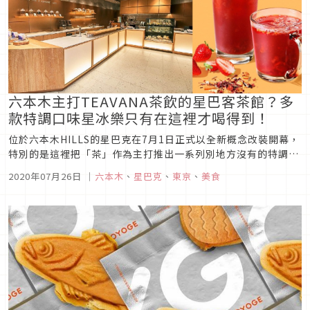
六本木主打TEAVANA茶飲的星巴客茶館？多
款特調口味星冰樂只有在這裡才喝得到！
位於六本木HILLS的星巴克在7月1日正式以全新概念改裝開幕，
特別的是這裡把「茶」作為主打推出一系列別地方沒有的特調茶
飲，就連店內裝潢擺設也都頗具巧思，就像是把星巴克咖啡變成
2020年07月26日
｜
六本木
、
星巴克
、
東京
、
美食
了星巴克茶館一樣新鮮有趣，對於愛喝茶和喜愛嘗鮮的朋友來說
肯定是往後的必排行程，下次別忘了到六本木星巴克喝杯獨創茶
飲再繼續血拚唷...