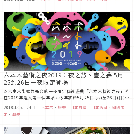
食，究竟隱藏著哪些令人無法抗拒的魅力呢？趕快來看看以下東
京蛋包飯名店4選吧！1.麻布食堂圖片來源隱身於六本木西麻布
住宅區地下室中的溫馨餐...
六本木藝術之夜2019：夜之旅、晝之夢 5月
25到26日一夜限定登場
以六本木街頭為舞台的一夜限定藝術盛典「六本木藝術之夜」將
在2019年邁入第十個年頭，今年將於5月25日(六)至26日(日)以
「夜之旅、晝之夢」為活動主題跨夜舉辦。在迎向十週年之際，
2019年05月24日
｜
六本木
、
旅遊
、
日本展覽
、
日本設計
、
期間限
更邀請韓國一向關注大眾文化與日常生活的當代知名藝術家-崔
定
、
潮流
正化做為主展活動藝術家，將其代表作「Fruit Tree」、「L...