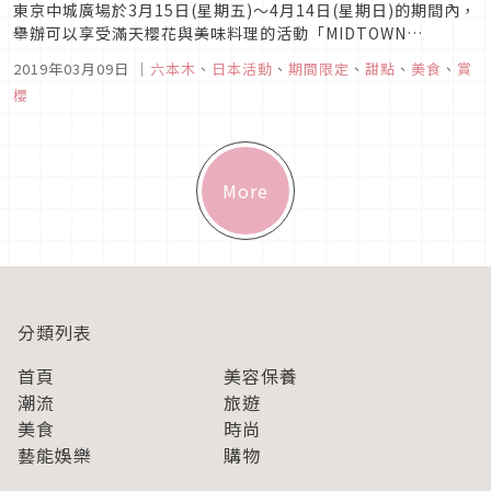
東京中城廣場於3月15日(星期五)～4月14日(星期日)的期間內，
舉辦可以享受滿天櫻花與美味料理的活動「MIDTOWN
BLOSSOM 2019」。以「慶祝春天」做為概念而在今年迎接第
2019年03月09日
｜
六本木
、
日本活動
、
期間限定
、
甜點
、
美食
、
賞
12屆的本活動，推出了限期舉辦的戶外交誼區「CHANDON
櫻
Blossom Lounge(酩悅香檳櫻花交誼區)」！活...
More
分類列表
首頁
美容保養
潮流
旅遊
美食
時尚
藝能娛樂
購物