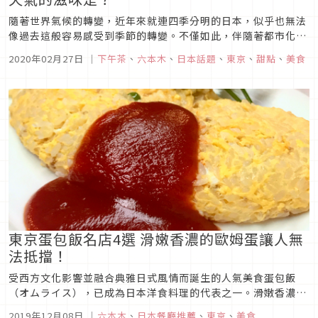
隨著世界氣候的轉變，近年來就連四季分明的日本，似乎也無法
像過去這般容易感受到季節的轉變。不僅如此，伴隨著都市化的
加速，生活步調也更趨忙碌，身處鋼筋水泥叢林中的人們更無暇
2020年02月27日
｜
下午茶
、
六本木
、
日本話題
、
東京
、
甜點
、
美食
仰望天空。為了打破這個僵局，Konel（コネル）股份公司以
「超未來型餐廳」為靈感，推出超未來天氣和菓子「CYBER
WAGASHI（...
東京蛋包飯名店4選 滑嫩香濃的歐姆蛋讓人無
法抵擋！
受西方文化影響並融合典雅日式風情而誕生的人氣美食蛋包飯
（オムライス），已成為日本洋食料理的代表之一。滑嫩香濃的
歐姆蛋包覆充滿香氣的米飯，看似簡單卻又變化無窮的國民美
2019年12月08日
｜
六本木
、
日本餐廳推薦
、
東京
、
美食