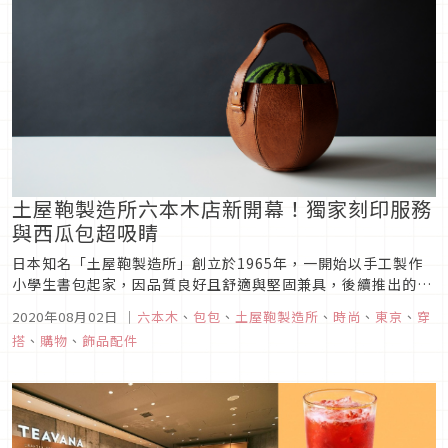
土屋鞄製造所六本木店新開幕！獨家刻印服務
與西瓜包超吸睛
日本知名「土屋鞄製造所」創立於1965年，一開始以手工製作
小學生書包起家，因品質良好且舒適與堅固兼具，後續推出的男
用女用包、皮夾也都大受歡迎，成為訪日必買的手工皮革包包品
2020年08月02日
｜
六本木
、
包包
、
土屋鞄製造所
、
時尚
、
東京
、
穿
牌之一。「土屋鞄製造所」最新門市於8月1日在六本木開幕，現
搭
、
購物
、
飾品配件
場提供別家分店沒有的皮件維修以及刻印服務，Japaholic編輯
部開幕前...