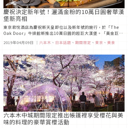
慶祝決定新年號！灑滿金粉的10萬日圓奢華漢
堡新亮相
東京君悅酒店為慶祝新天皇即位以及新年號的施行，於「The
Oak Door」牛排館新推出10萬日圓的超巨大漢堡。「黃金巨型
漢堡(GOLDEN GIANT BURGER)」10萬日圓(含稅・服務費)，
2019年04月09日
｜
六本木
、
日本話題
、
期間限定
、
東京
、
美食
以撒滿金粉的圓麵包夾著黑毛和牛、鵝肝、松露等高級食材，尺
寸為直徑25公分、高度15公分。總重量竟高達3...
六本木中城期間限定推出帳篷裡享受櫻花與美
味的料理的豪華賞櫻活動