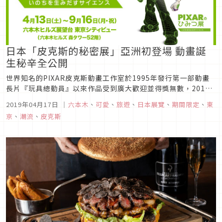
日本「皮克斯的秘密展」亞洲初登場 動畫誕
生秘辛全公開
世界知名的PIXAR皮克斯動畫工作室於1995年發行第一部動畫
長片『玩具總動員』以來作品受到廣大歡迎並得獎無數，2015
年於北美舉辦的皮克斯科學展吸引150萬人次前往參觀，這次皮
2019年04月17日
｜
六本木
、
可愛
、
旅遊
、
日本展覽
、
期間限定
、
東
克斯首次將此科學展覽搬到亞洲，讓喜愛動畫的你可以一同探討
京
、
潮流
、
皮克斯
一部動畫的誕生過程，立刻來看看日本皮克斯展的介紹！1. 「皮
克斯的...